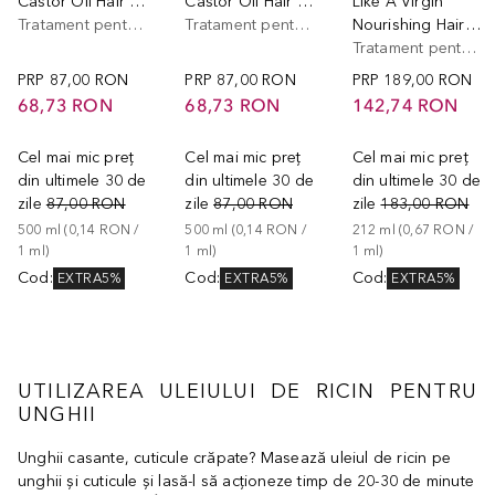
Castor Oil Hair Mask
Castor Oil Hair Mask
Like A Virgin
Tratament pentru par
Tratament pentru par
Nourishing Hair Mask Travel Size
Tratament pentru par
PRP
87,00 RON
PRP
87,00 RON
PRP
189,00 RON
68,73 RON
68,73 RON
142,74 RON
Cel mai mic preț
Cel mai mic preț
Cel mai mic preț
din ultimele 30 de
din ultimele 30 de
din ultimele 30 de
zile
87,00 RON
zile
87,00 RON
zile
183,00 RON
500
ml
 (
0,14 RON
 / 
500
ml
 (
0,14 RON
 / 
212
ml
 (
0,67 RON
 / 
1
ml
)
1
ml
)
1
ml
)
Cod
:
Cod
:
Cod
:
EXTRA5%
EXTRA5%
EXTRA5%
UTILIZAREA ULEIULUI DE RICIN PENTRU
UNGHII
Unghii casante, cuticule crăpate? Masează uleiul de ricin pe
unghii și cuticule și lasă-l să acționeze timp de 20-30 de minute