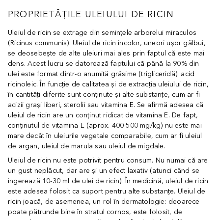
PROPRIETĂȚILE ULEIULUI DE RICIN
Uleiul de ricin se extrage din semințele arborelui miraculos
(Ricinus communis). Uleiul de ricin incolor, uneori ușor gălbui,
se deosebește de alte uleiuri mai ales prin faptul că este mai
dens. Acest lucru se datorează faptului că până la 90% din
ulei este format dintr-o anumită grăsime (trigliceridă): acid
ricinoleic. În funcție de calitatea și de extracția uleiului de ricin,
în cantități diferite sunt conținute și alte substanțe, cum ar fi
acizii grași liberi, sterolii sau vitamina E. Se afirmă adesea că
uleiul de ricin are un conținut ridicat de vitamina E. De fapt,
conținutul de vitamina E (aprox. 400-500 mg/kg) nu este mai
mare decât în uleiurile vegetale comparabile, cum ar fi uleiul
de argan, uleiul de marula sau uleiul de migdale.
Uleiul de ricin nu este potrivit pentru consum. Nu numai că are
un gust neplăcut, dar are și un efect laxativ (atunci când se
ingerează 10-30 ml de ulei de ricin). În medicină, uleiul de ricin
este adesea folosit ca suport pentru alte substanțe. Uleiul de
ricin joacă, de asemenea, un rol în dermatologie: deoarece
poate pătrunde bine în stratul cornos, este folosit, de