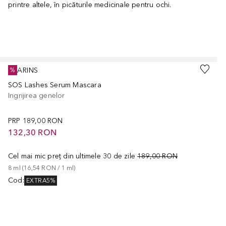
printre altele, în picăturile medicinale pentru ochi.
Cursor de sărit
CLARINS
%
SOS Lashes Serum Mascara
Ingrijirea genelor
PRP
189,00 RON
132,30 RON
Cel mai mic preț din ultimele 30 de zile
189,00 RON
8
ml
 (
16,54 RON
 / 
1
ml
)
Cod
:
EXTRA5%