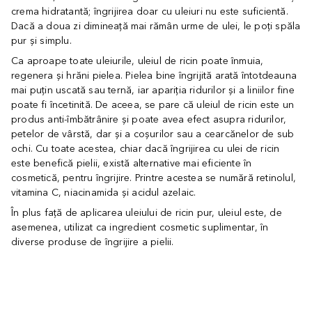
crema hidratantă; îngrijirea doar cu uleiuri nu este suficientă.
Dacă a doua zi dimineață mai rămân urme de ulei, le poți spăla
pur și simplu.
Ca aproape toate uleiurile, uleiul de ricin poate înmuia,
regenera și hrăni pielea. Pielea bine îngrijită arată întotdeauna
mai puțin uscată sau ternă, iar apariția ridurilor și a liniilor fine
poate fi încetinită. De aceea, se pare că uleiul de ricin este un
produs anti-îmbătrânire și poate avea efect asupra ridurilor,
petelor de vârstă, dar și a coșurilor sau a cearcănelor de sub
ochi. Cu toate acestea, chiar dacă îngrijirea cu ulei de ricin
este benefică pielii, există alternative mai eficiente în
cosmetică, pentru îngrijire. Printre acestea se numără retinolul,
vitamina C, niacinamida și acidul azelaic.
În plus față de aplicarea uleiului de ricin pur, uleiul este, de
asemenea, utilizat ca ingredient cosmetic suplimentar, în
diverse produse de îngrijire a pielii.