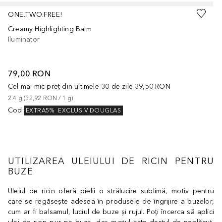
Cursor de sărit
ONE.TWO.FREE!
Creamy Highlighting Balm
Iluminator
79,00 RON
Cel mai mic preț din ultimele 30 de zile
39,50 RON
2.4
g
 (
32,92 RON
 / 
1
g
)
Cod
:
EXTRA5%
EXCLUSIV DOUGLAS
UTILIZAREA ULEIULUI DE RICIN PENTRU
BUZE
Uleiul de ricin oferă pielii o strălucire sublimă, motiv pentru
care se regăsește adesea în produsele de îngrijire a buzelor,
cum ar fi balsamul, luciul de buze și rujul. Poți încerca să aplici