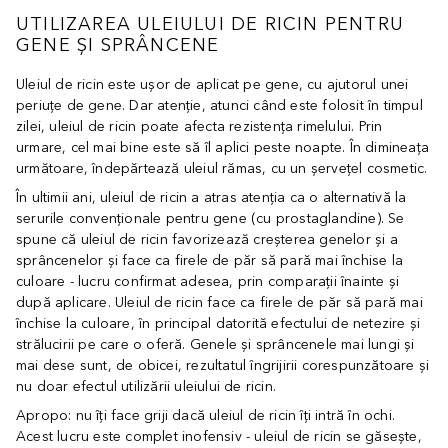
UTILIZAREA ULEIULUI DE RICIN PENTRU
GENE ȘI SPRÂNCENE
Uleiul de ricin este ușor de aplicat pe gene, cu ajutorul unei
periuțe de gene. Dar atenție, atunci când este folosit în timpul
zilei, uleiul de ricin poate afecta rezistența rimelului. Prin
urmare, cel mai bine este să îl aplici peste noapte. În dimineața
următoare, îndepărtează uleiul rămas, cu un șervețel cosmetic.
În ultimii ani, uleiul de ricin a atras atenția ca o alternativă la
serurile convenționale pentru gene (cu prostaglandine). Se
spune că uleiul de ricin favorizează creșterea genelor și a
sprâncenelor și face ca firele de păr să pară mai închise la
culoare - lucru confirmat adesea, prin comparații înainte și
după aplicare. Uleiul de ricin face ca firele de păr să pară mai
închise la culoare, în principal datorită efectului de netezire și
strălucirii pe care o oferă. Genele și sprâncenele mai lungi și
mai dese sunt, de obicei, rezultatul îngrijirii corespunzătoare și
nu doar efectul utilizării uleiului de ricin.
Apropo: nu îți face griji dacă uleiul de ricin îți intră în ochi.
Acest lucru este complet inofensiv - uleiul de ricin se găsește,