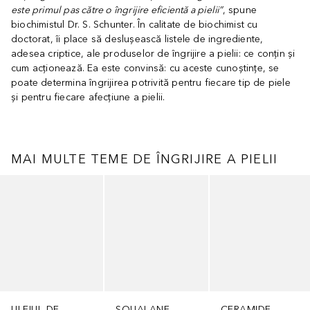
este primul pas către o îngrijire eficientă a pielii”
, spune
biochimistul Dr. S. Schunter. În calitate de biochimist cu
doctorat, îi place să deslușească listele de ingrediente,
adesea criptice, ale produselor de îngrijire a pielii: ce conțin și
cum acționează. Ea este convinsă: cu aceste cunoștințe, se
poate determina îngrijirea potrivită pentru fiecare tip de piele
și pentru fiecare afecțiune a pielii.
MAI MULTE TEME DE ÎNGRIJIRE A PIELII
Cursor de sărit
ULEIUL DE
SQUALANE
CERAMIDE