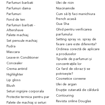
Parfumuri barbati
Ulei de ricin
Parfumuri dama
Niacinamide
Parfumuri
Cum să îți faci manichiura
French acasă
Fond de ten
Gua Sha
Parfumuri barbati -
Ghid pentru verificarea
Aftershave
parfumului
Palete machiaj
Setting spray vs. spray de
Set pensule machiaj
fixare care este diferenta?
Pudra
Ordinea corectă de aplicare
Mascara
a produselor
Leave-in Conditioner
Tipurile de parfumuri și
Concealer
concentrațiile lor
Crema antirid
Ce fard de obraz ți se
potrivește?
Highlighter
Cosmetice coreene
Lip gloss
Ulei de argan
Blush
Erupție cutanată de căldură
Seturi ingrijire corporala
Contouring
Protectie termica pentru par
Revista online Douglas
Palete de machiaj si seturi