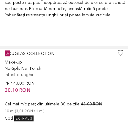
sau peste noapte. Îndepărtează excesul de ulei cu o dischetă
de bumbac. Efectuată periodic, această rutină poate
îmbunătăți rezistența unghiilor și poate înmuia cuticula.
Cursor de sărit
DOUGLAS COLLECTION
%
Make-Up
No-Split Nail Polish
Intaritor unghii
PRP
43,00 RON
30,10 RON
Cel mai mic preț din ultimele 30 de zile
43,00 RON
10
ml
 (
3,01 RON
 / 
1
ml
)
Cod
:
EXTRA5%