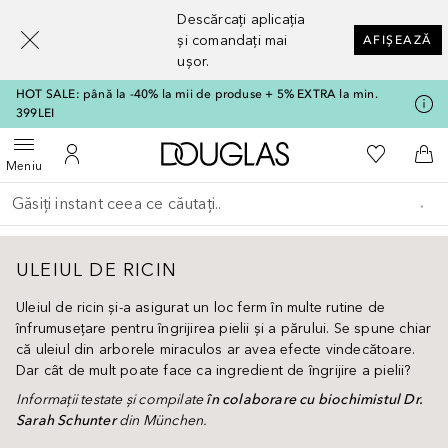
[navigation.slideout.screenreader]
Descărcați aplicația
și comandați mai
AFIȘEAZĂ
ușor.
HOT SALE: până la -40% la mii de produse + 5% EXTRA la min.
399LEI
Către pagina principală
Către List
Deschide meniul
Către Contul meu
Căt
Meniu
Înapoi
Executați căutarea
ULEIUL DE RICIN
Uleiul de ricin și-a asigurat un loc ferm în multe rutine de
înfrumusețare pentru îngrijirea pielii și a părului. Se spune chiar
că uleiul din arborele miraculos ar avea efecte vindecătoare.
Dar cât de mult poate face ca ingredient de îngrijire a pielii?
Informații testate și compilate
în colaborare cu biochimistul Dr.
Sarah Schunter
din München.