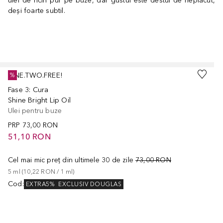
ulei de ricin pur pe buze, dar gustul este destul de neplăcut,
deși foarte subtil.
Cursor de sărit
ONE.TWO.FREE!
%
Fase 3: Cura
Shine Bright Lip Oil
Ulei pentru buze
PRP
73,00 RON
51,10 RON
Cel mai mic preț din ultimele 30 de zile
73,00 RON
5
ml
 (
10,22 RON
 / 
1
ml
)
Cod
:
EXTRA5%
EXCLUSIV DOUGLAS