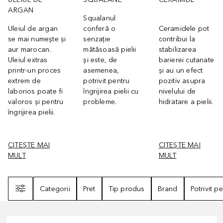
ARGAN
Squalanul
Uleiul de argan
conferă o
Ceramidele pot
se mai numește și
senzație
contribui la
aur marocan.
mătăsoasă pielii
stabilizarea
Uleiul extras
și este, de
barierei cutanate
printr-un proces
asemenea,
și au un efect
extrem de
potrivit pentru
pozitiv asupra
laborios poate fi
îngrijirea pielii cu
nivelului de
valoros și pentru
probleme.
hidratare a pielii.
îngrijirea pielii.
CITEȘTE MAI
CITEȘTE MAI
MULT
MULT
Filtrare
Categorii
Pret
Tip produs
Brand
Potrivit p