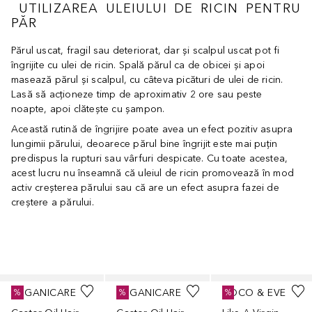
UTILIZAREA ULEIULUI DE RICIN PENTRU
PĂR
Părul uscat, fragil sau deteriorat, dar și scalpul uscat pot fi
îngrijite cu ulei de ricin. Spală părul ca de obicei și apoi
masează părul și scalpul, cu câteva picături de ulei de ricin.
Lasă să acționeze timp de aproximativ 2 ore sau peste
noapte, apoi clătește cu șampon.
Această rutină de îngrijire poate avea un efect pozitiv asupra
lungimii părului, deoarece părul bine îngrijit este mai puțin
predispus la rupturi sau vârfuri despicate. Cu toate acestea,
acest lucru nu înseamnă că uleiul de ricin promovează în mod
activ creșterea părului sau că are un efect asupra fazei de
creștere a părului.
Cursor de sărit
ARGANICARE
ARGANICARE
COCO & EVE
%
%
%