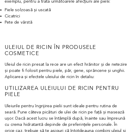
exemplu, pentru a trata următoarele afecțiuni ale pielii:
Piele solzoasă și uscată
Cicatrici
Pete de vârstă
ULEIUL DE RICIN ÎN PRODUSELE
COSMETICE
Uleiul de ricin presat la rece are un efect hrănitor și de netezire
și poate fi folosit pentru piele, păr, gene, sprâncene și unghii.
Aplicarea și efectele uleiului de ricin în detaliu:
UTILIZAREA ULEIULUI DE RICIN PENTRU
PIELE
Uleiurile pentru îngrijirea pielii sunt ideale pentru rutina de
seară. Pune câteva picături de ulei de ricin pe față și masează
ușor. Dacă acest lucru se întâmplă după, înainte sau împreună
cu crema hidratantă depinde de preferințele personale. În
orice caz, trebuie să te asiguri că întotdeauna combini uleiul și