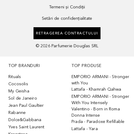
Termeni și Condiții
Setări de confidențialitate
RETRAGEREA CONTRACTULUI
©
2026
Parfumerie Douglas SRL
TOP BRANDURI
TOP PRODUSE
Rituals
EMPORIO ARMANI - Stronger
with You
Cocosolis
Lattafa - Khamrah Qahwa
My Geisha
EMPORIO ARMANI - Stronger
Sol de Janeiro
With You Intensely
Jean Paul Gaultier
Valentino - Born in Roma
Rabanne
Donna Intense
Dolce&Gabbana
Prada - Paradoxe Refillable
Yves Saint Laurent
Lattafa - Yara