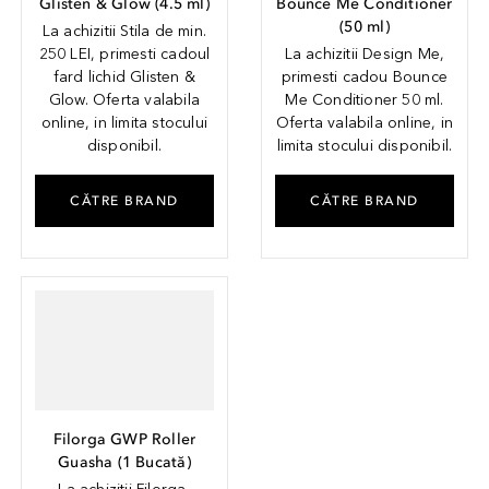
Glisten & Glow
(
4.5
ml
)
Bounce Me Conditioner
(
50
ml
)
La achizitii Stila de min.
250 LEI, primesti cadoul
La achizitii Design Me,
fard lichid Glisten &
primesti cadou Bounce
Glow. Oferta valabila
Me Conditioner 50 ml.
online, in limita stocului
Oferta valabila online, in
disponibil.
limita stocului disponibil.
CĂTRE BRAND
CĂTRE BRAND
Filorga GWP Roller
Guasha
(
1
Bucată
)