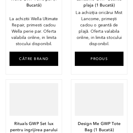
Bucată
)
plaja
(
1
Bucată
)
La achiziția oricărui Mist
La achizitii Wella Ultimate
Lancome, primești
Repair, primesti cadou
cadou o geantă de
Wella perie par. Oferta
plajă. Oferta valabila
valabila online, in limita
online, in limita stocului
stocului disponibil.
disponibil.
CĂTRE BRAND
PRODUS
Rituals GWP Set lux
Design Me GWP Tote
pentru ingrijirea parului
Bag
(
1
Bucată
)