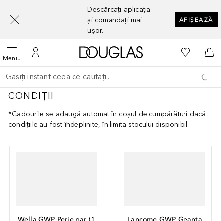
[navigation.slideout.screenreader]
Descărcați aplicația
și comandați mai
AFIȘEAZĂ
ușor.
Către pagina principală
Către List
Deschide meniul
Către Contul meu
Căt
Meniu
Înapoi
Executați căutarea
CONDIȚII
*Cadourile se adaugă automat în coșul de cumpărături dacă
condițiile au fost îndeplinite, în limita stocului disponibil.
Wella GWP Perie par
(
1
Lancome GWP Geanta