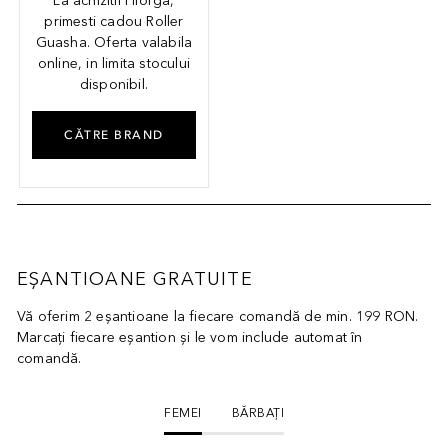
La achizitii Filorga,
primesti cadou Roller
Guasha. Oferta valabila
online, in limita stocului
disponibil.
CĂTRE BRAND
EȘANTIOANE GRATUITE
Vă oferim 2 eșantioane la fiecare comandă de min. 199 RON.
Marcați fiecare eșantion și le vom include automat în
comandă.
FEMEI
BĂRBAȚI