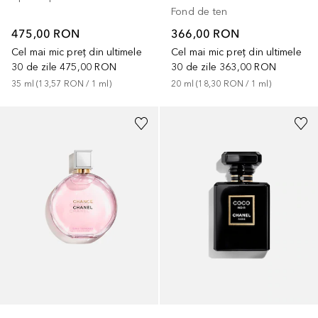
Fond de ten
475,00 RON
366,00 RON
Cel mai mic preț din ultimele
Cel mai mic preț din ultimele
30 de zile
475,00 RON
30 de zile
363,00 RON
35
ml
 (
13,57 RON
 / 
1
ml
)
20
ml
 (
18,30 RON
 / 
1
ml
)