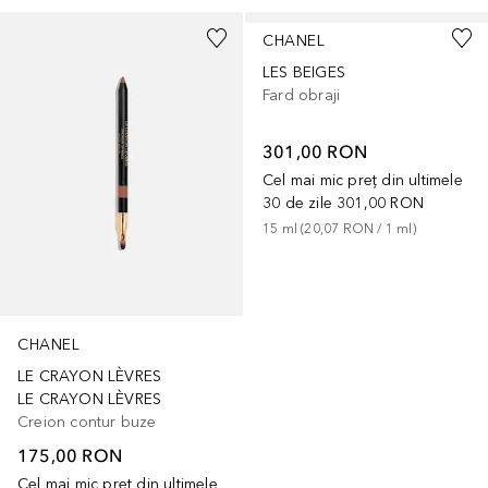
CHANEL
LES BEIGES
Fard obraji
301,00 RON
Cel mai mic preț din ultimele
30 de zile
301,00 RON
15
ml
 (
20,07 RON
 / 
1
ml
)
CHANEL
LE CRAYON LÈVRES
LE CRAYON LÈVRES
Creion contur buze
175,00 RON
Cel mai mic preț din ultimele