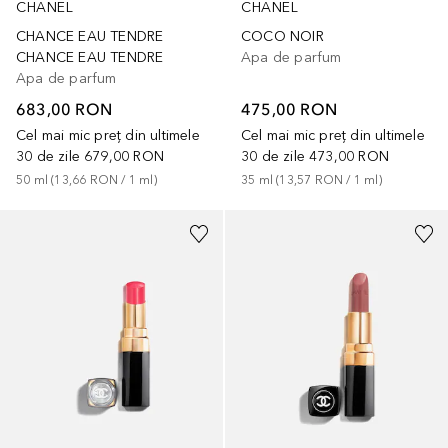
CHANEL
CHANEL
CHANCE EAU TENDRE
COCO NOIR
CHANCE EAU TENDRE
Apa de parfum
Apa de parfum
683,00 RON
475,00 RON
Cel mai mic preț din ultimele
Cel mai mic preț din ultimele
30 de zile
679,00 RON
30 de zile
473,00 RON
50
ml
 (
13,66 RON
 / 
1
ml
)
35
ml
 (
13,57 RON
 / 
1
ml
)
+
21
+
17