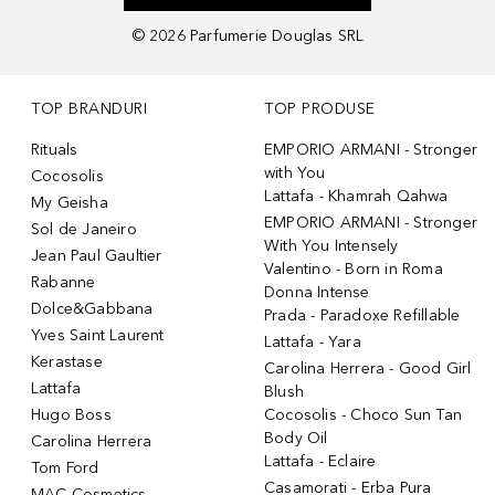
©
2026
Parfumerie Douglas SRL
TOP BRANDURI
TOP PRODUSE
Rituals
EMPORIO ARMANI - Stronger
with You
Cocosolis
Lattafa - Khamrah Qahwa
My Geisha
EMPORIO ARMANI - Stronger
Sol de Janeiro
With You Intensely
Jean Paul Gaultier
Valentino - Born in Roma
Rabanne
Donna Intense
Dolce&Gabbana
Prada - Paradoxe Refillable
Yves Saint Laurent
Lattafa - Yara
Kerastase
Carolina Herrera - Good Girl
Lattafa
Blush
Hugo Boss
Cocosolis - Choco Sun Tan
Body Oil
Carolina Herrera
Lattafa - Eclaire
Tom Ford
Casamorati - Erba Pura
MAC Cosmetics