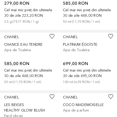
279,00 RON
585,00 RON
Cel mai mic preț din ultimele
Cel mai mic preț din ultimele
30 de zile
223,20 RON
30 de zile
468,00 RON
3.5
g
 (
79,71 RON
 / 
1
g
)
50
ml
 (
11,70 RON
 / 
1
ml
)
CHANEL
CHANEL
CHANCE EAU TENDRE
PLATINUM ÉGOÏSTE
Apa de Toaleta
Apa de Toaleta
585,00 RON
699,00 RON
Cel mai mic preț din ultimele
Cel mai mic preț din ultimele
30 de zile
468,00 RON
30 de zile
695,00 RON
50
ml
 (
11,70 RON
 / 
1
ml
)
100
ml
 (
6,99 RON
 / 
1
ml
)
CHANEL
CHANEL
LES BEIGES
COCO MADEMOISELLE
HEALTHY GLOW BLUSH
Apa de parfum
Fard obraji