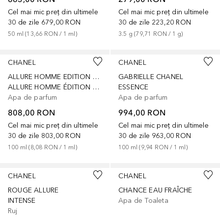
Cel mai mic preț din ultimele
Cel mai mic preț din ultimele
30 de zile
679,00 RON
30 de zile
223,20 RON
50
ml
 (
13,66 RON
 / 
1
ml
)
3.5
g
 (
79,71 RON
 / 
1
g
)
CHANEL
CHANEL
ALLURE HOMME EDITION BLANCHE
GABRIELLE CHANEL
ALLURE HOMME ÉDITION BLANCHE
ESSENCE
Apa de parfum
Apa de parfum
808,00 RON
994,00 RON
Cel mai mic preț din ultimele
Cel mai mic preț din ultimele
30 de zile
803,00 RON
30 de zile
963,00 RON
100
ml
 (
8,08 RON
 / 
1
ml
)
100
ml
 (
9,94 RON
 / 
1
ml
)
+
9
CHANEL
CHANEL
ROUGE ALLURE
CHANCE EAU FRAÎCHE
INTENSE
Apa de Toaleta
Ruj