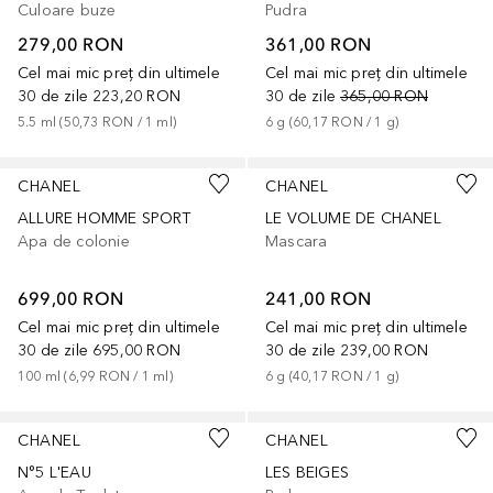
Culoare buze
Pudra
279,00 RON
361,00 RON
Cel mai mic preț din ultimele
Cel mai mic preț din ultimele
30 de zile
223,20 RON
30 de zile
365,00 RON
5.5
ml
 (
50,73 RON
 / 
1
ml
)
6
g
 (
60,17 RON
 / 
1
g
)
CHANEL
CHANEL
ALLURE HOMME SPORT
LE VOLUME DE CHANEL
Apa de colonie
Mascara
699,00 RON
241,00 RON
Cel mai mic preț din ultimele
Cel mai mic preț din ultimele
30 de zile
695,00 RON
30 de zile
239,00 RON
100
ml
 (
6,99 RON
 / 
1
ml
)
6
g
 (
40,17 RON
 / 
1
g
)
+
4
CHANEL
CHANEL
N°5 L'EAU
LES BEIGES