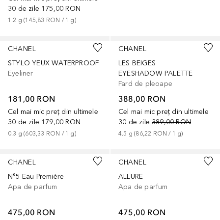
30 de zile
175,00 RON
1.2
g
 (
145,83 RON
 / 
1
g
)
+
11
CHANEL
CHANEL
STYLO YEUX WATERPROOF
LES BEIGES
Eyeliner
EYESHADOW PALETTE
Fard de pleoape
181,00 RON
388,00 RON
Cel mai mic preț din ultimele
Cel mai mic preț din ultimele
30 de zile
179,00 RON
30 de zile
389,00 RON
0.3
g
 (
603,33 RON
 / 
1
g
)
4.5
g
 (
86,22 RON
 / 
1
g
)
CHANEL
CHANEL
N°5 Eau Première
ALLURE
Apa de parfum
Apa de parfum
475,00 RON
475,00 RON