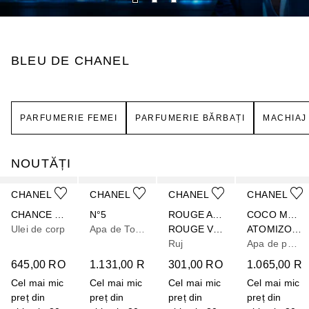
BLEU DE CHANEL
PARFUMERIE FEMEI
PARFUMERIE BĂRBAȚI
MACHIAJ
NOUTĂȚI
Cursor de sărit
CHANEL
CHANEL
CHANEL
CHANEL
CHANCE EAU SPLENDIDE
N°5
ROUGE ALLURE VELVET
COCO MADEMOISELLE
Ulei de corp
Apa de Toaleta
ROUGE VELVET
ATOMIZOR DE BUZUNAR REÎNCĂRCABIL PENTRU APĂ DE PARFUM
Ruj
Apa de parfum
645,00 RON
1.131,00 RON
301,00 RON
1.065,00 R
Cel mai mic
Cel mai mic
Cel mai mic
Cel mai mic
preț din
preț din
preț din
preț din