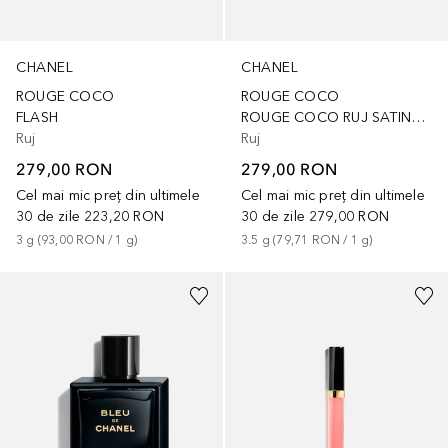
CHANEL
CHANEL
ROUGE COCO
ROUGE COCO
FLASH
ROUGE COCO RUJ SATINAT DE LUNGĂ‚ DURATĂ‚ - ÎNGRIJIRE HIDRATANTA‚ ȘI NETEZITOARE A BUZELOR
Ruj
Ruj
279,00 RON
279,00 RON
Cel mai mic preț din ultimele
Cel mai mic preț din ultimele
30 de zile
223,20 RON
30 de zile
279,00 RON
3
g
 (
93,00 RON
 / 
1
g
)
3.5
g
 (
79,71 RON
 / 
1
g
)
+
1