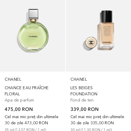
CHANEL
CHANEL
CHANCE EAU FRAÎCHE
LES BEIGES
FLORAL
FOUNDATION
Apa de parfum
Fond de ten
475,00 RON
339,00 RON
Cel mai mic preț din ultimele
Cel mai mic preț din ultimele
30 de zile
473,00 RON
30 de zile
335,00 RON
35
ml
 (
13,57 RON
 / 
1
ml
)
30
ml
 (
11,30 RON
 / 
1
ml
)