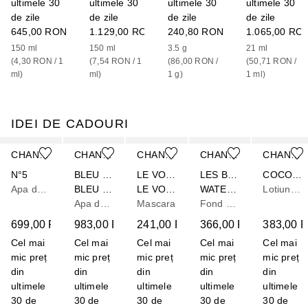
ultimele 30
ultimele 30
ultimele 30
ultimele 30
de zile
de zile
de zile
de zile
645,00 RON
1.129,00 RON
240,80 RON
1.065,00 RO
150
ml
150
ml
3.5
g
21
ml
(
4,30 RON
 / 
1
(
7,54 RON
 / 
1
(
86,00 RON
 / 
(
50,71 RON
 / 
ml
)
ml
)
1
g
)
1
ml
)
IDEI DE CADOURI
Cursor de sărit
CHANEL
CHANEL
CHANEL
CHANEL
CHANEL
N°5
BLEU DE CHANEL
LE VOLUME DE CHANEL
LES BEIGES
COCO MADEMOISELLE
Apa de parfum
BLEU DE CHANEL L'EXCLUSIF
LE VOLUME RÉVOLUTION DE CHANEL NOIR
WATER-FRESH COMPLEXION TOUCH
Lotiune pentru corp
Apa de parfum
Mascara
Fond de ten
699,00 RON
983,00 RON
241,00 RON
366,00 RON
383,00 
Cel mai
Cel mai
Cel mai
Cel mai
Cel mai
mic preț
mic preț
mic preț
mic preț
mic preț
din
din
din
din
din
ultimele
ultimele
ultimele
ultimele
ultimele
30 de
30 de
30 de
30 de
30 de