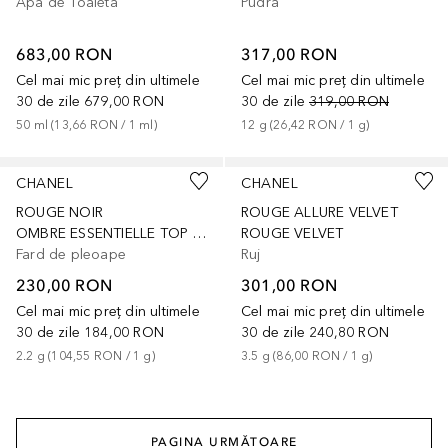
Apa de Toaleta
Pudra
683,00 RON
317,00 RON
Cel mai mic preț din ultimele
Cel mai mic preț din ultimele
30 de zile
679,00 RON
30 de zile
319,00 RON
50
ml
 (
13,66 RON
 / 
1
ml
)
12
g
 (
26,42 RON
 / 
1
g
)
+
9
+
4
CHANEL
CHANEL
ROUGE NOIR
ROUGE ALLURE VELVET
OMBRE ESSENTIELLE TOP COAT
ROUGE VELVET
Fard de pleoape
Ruj
230,00 RON
301,00 RON
Cel mai mic preț din ultimele
Cel mai mic preț din ultimele
30 de zile
184,00 RON
30 de zile
240,80 RON
2.2
g
 (
104,55 RON
 / 
1
g
)
3.5
g
 (
86,00 RON
 / 
1
g
)
PAGINA URMĂTOARE