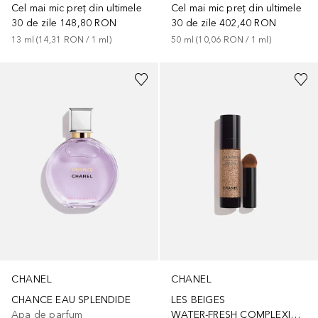
Cel mai mic preț din ultimele
Cel mai mic preț din ultimele
30 de zile
148,80 RON
30 de zile
402,40 RON
13
ml
 (
14,31 RON
 / 
1
ml
)
50
ml
 (
10,06 RON
 / 
1
ml
)
+
5
CHANEL
CHANEL
CHANCE EAU SPLENDIDE
LES BEIGES
Apa de parfum
WATER-FRESH COMPLEXION TOUCH