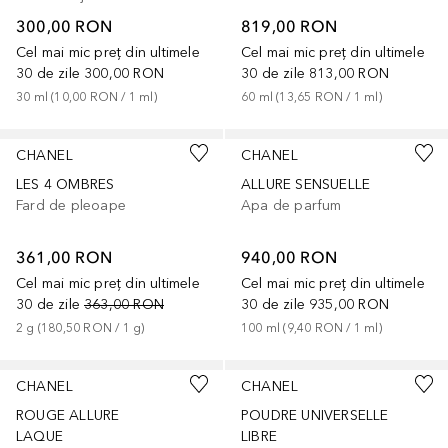
300,00 RON
819,00 RON
Cel mai mic preț din ultimele
Cel mai mic preț din ultimele
30 de zile
300,00 RON
30 de zile
813,00 RON
30
ml
 (
10,00 RON
 / 
1
ml
)
60
ml
 (
13,65 RON
 / 
1
ml
)
+
7
CHANEL
CHANEL
LES 4 OMBRES
ALLURE SENSUELLE
Fard de pleoape
Apa de parfum
361,00 RON
940,00 RON
Cel mai mic preț din ultimele
Cel mai mic preț din ultimele
30 de zile
363,00 RON
30 de zile
935,00 RON
2
g
 (
180,50 RON
 / 
1
g
)
100
ml
 (
9,40 RON
 / 
1
ml
)
+
8
+
3
CHANEL
CHANEL
ROUGE ALLURE
POUDRE UNIVERSELLE
LAQUE
LIBRE