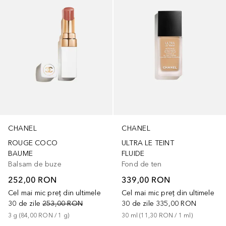
CHANEL
CHANEL
ROUGE COCO
ULTRA LE TEINT
BAUME
FLUIDE
Balsam de buze
Fond de ten
252,00 RON
339,00 RON
Cel mai mic preț din ultimele
Cel mai mic preț din ultimele
30 de zile
253,00 RON
30 de zile
335,00 RON
3
g
 (
84,00 RON
 / 
1
g
)
30
ml
 (
11,30 RON
 / 
1
ml
)
+
9
+
1