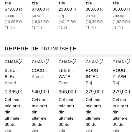
zile
zile
zile
zile
zile
679,00 RON
979,00 RON
239,00 RON
363,00 RON
363,00 R
50
ml
60
ml
6
g
20
ml
200
ml
(
13,98 RON
(
16,38 RON
(
40,17 RON
(
18,30 RON
(
1,92 RON
/ 
1
ml
)
/ 
1
ml
)
/ 
1
g
)
/ 
1
ml
)
/ 
1
ml
)
REPERE DE FRUMUSEȚE
Cursor de sărit
CHANEL
CHANEL
CHANEL
CHANEL
CHANEL
BLEU DE CHANEL
COCO MADEMOISELLE
LES BEIGES
ROUGE ALLURE
ROUGE COCO
BLEU DE CHANEL L'EXCLUSIF
Apa de parfum
WATER-FRESH TINT
INTENSE
FLASH
Apa de parfum
Fond de ten
Ruj
Ruj
1.365,00 RON
940,00 RON
366,00 RON
279,00 RON
279,00 
Cel mai
Cel mai
Cel mai
Cel mai
Cel mai
mic preț
mic preț
mic preț
mic preț
mic preț
din
din
din
din
din
ultimele
ultimele
ultimele
ultimele
ultimele
30 de
30 de
30 de
30 de
30 de
zile
zile
zile
zile
zile