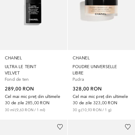
CHANEL
CHANEL
ULTRA LE TEINT
POUDRE UNIVERSELLE
VELVET
LIBRE
Fond de ten
Pudra
289,00 RON
328,00 RON
Cel mai mic preț din ultimele
Cel mai mic preț din ultimele
30 de zile
285,00 RON
30 de zile
323,00 RON
30
ml
 (
9,63 RON
 / 
1
ml
)
30
g
 (
10,93 RON
 / 
1
g
)
+
8
+
9