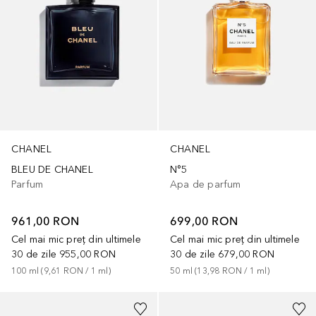
CHANEL
CHANEL
BLEU DE CHANEL
N°5
Parfum
Apa de parfum
961,00 RON
699,00 RON
Cel mai mic preț din ultimele
Cel mai mic preț din ultimele
30 de zile
955,00 RON
30 de zile
679,00 RON
100
ml
 (
9,61 RON
 / 
1
ml
)
50
ml
 (
13,98 RON
 / 
1
ml
)
+
17