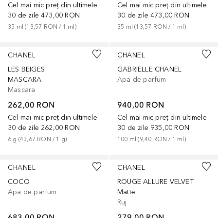
Cel mai mic preț din ultimele
Cel mai mic preț din ultimele
30 de zile
473,00 RON
30 de zile
473,00 RON
35
ml
 (
13,57 RON
 / 
1
ml
)
35
ml
 (
13,57 RON
 / 
1
ml
)
CHANEL
CHANEL
LES BEIGES
GABRIELLE CHANEL
MASCARA
Apa de parfum
Mascara
262,00 RON
940,00 RON
Cel mai mic preț din ultimele
Cel mai mic preț din ultimele
30 de zile
262,00 RON
30 de zile
935,00 RON
6
g
 (
43,67 RON
 / 
1
g
)
100
ml
 (
9,40 RON
 / 
1
ml
)
+
13
CHANEL
CHANEL
COCO
ROUGE ALLURE VELVET
Apa de parfum
Matte
Ruj
683,00 RON
279,00 RON