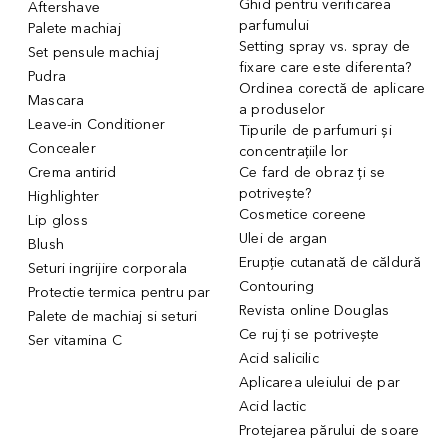
Ghid pentru verificarea
Aftershave
parfumului
Palete machiaj
Setting spray vs. spray de
Set pensule machiaj
fixare care este diferenta?
Pudra
Ordinea corectă de aplicare
Mascara
a produselor
Leave-in Conditioner
Tipurile de parfumuri și
Concealer
concentrațiile lor
Crema antirid
Ce fard de obraz ți se
potrivește?
Highlighter
Cosmetice coreene
Lip gloss
Ulei de argan
Blush
Erupție cutanată de căldură
Seturi ingrijire corporala
Contouring
Protectie termica pentru par
Revista online Douglas
Palete de machiaj si seturi
Ce ruj ți se potrivește
Ser vitamina C
Acid salicilic
Aplicarea uleiului de par
Acid lactic
Protejarea părului de soare