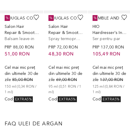
Cursor de sărit
DOUGLAS COLLECTION
DOUGLAS COLLECTION
BUMBLE AND BUMBLE.
%
%
%
Salon Hair
Salon Hair
HIO
Repair & Smooth Leave-in Cream
Repair & Smooth Hair Gloss Spray
Hairdresser's Invisible Oil Heat/UV Protective Primer
Balsam leave-in
Spray termoprotectie
Ser pentru par
PRP
88,00 RON
PRP
72,00 RON
PRP
137,00 RON
51,00 RON
48,30 RON
105,49 RON
Cel mai mic preț
Cel mai mic preț
Cel mai mic preț
din ultimele 30 de
din ultimele 30 de
din ultimele 30 de
zile
85,00 RON
zile
69,00 RON
zile
137,00 RON
150
ml
 (
0,34 RON
 / 
95
ml
 (
0,51 RON
 / 
1
125
ml
 (
0,84 RON
 / 
1
ml
)
ml
)
1
ml
)
Cod
:
Cod
:
Cod
:
EXTRA5%
EXTRA5%
EXTRA5%
FAQ ULEI DE ARGAN