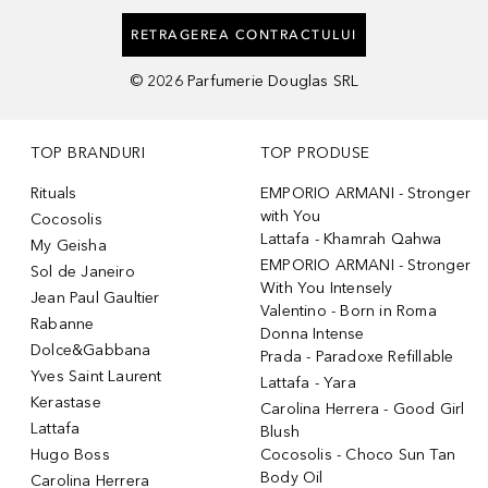
RETRAGEREA CONTRACTULUI
©
2026
Parfumerie Douglas SRL
TOP BRANDURI
TOP PRODUSE
Rituals
EMPORIO ARMANI - Stronger
with You
Cocosolis
Lattafa - Khamrah Qahwa
My Geisha
EMPORIO ARMANI - Stronger
Sol de Janeiro
With You Intensely
Jean Paul Gaultier
Valentino - Born in Roma
Rabanne
Donna Intense
Dolce&Gabbana
Prada - Paradoxe Refillable
Yves Saint Laurent
Lattafa - Yara
Kerastase
Carolina Herrera - Good Girl
Lattafa
Blush
Hugo Boss
Cocosolis - Choco Sun Tan
Body Oil
Carolina Herrera