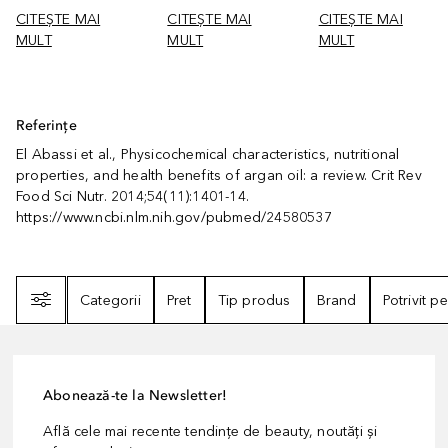
CITEȘTE MAI
CITEȘTE MAI
CITEȘTE MAI
MULT
MULT
MULT
Referințe
El Abassi et al., Physicochemical characteristics, nutritional
properties, and health benefits of argan oil: a review. Crit Rev
Food Sci Nutr. 2014;54(11):1401-14.
https://www.ncbi.nlm.nih.gov/pubmed/24580537
Filtrare
Categorii
Pret
Tip produs
Brand
Potrivit p
Abonează-te la Newsletter!
Află cele mai recente tendințe de beauty, noutăți și