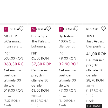
Cursor de sărit
DR. SUSANNE VON SCHMIEDEBERG
DOUGLAS COLLECTION
THE ORDINARY
REVOX
%
%
%
NIGHT PERFORMER
Home Spa
Hydration
JUST
L-Carnosine Night Performer Anti-A.G.E
The Palace of Orient Body Lotion
100% Organic Cold-pressed Moroccan Argan Oil
Just Argan Oil 100%
Ingrijire anti-imbatranire
Lotiune pentru corp
Ulei pentru fata
Ulei pentru fata
PRP
PRP
PRP
41,00 RON
535,00 RON
65,00 RON
49,00 RON
Cel mai mic
363,30 RON
37,80 RON
32,90 RON
preț din
Cel mai mic
Cel mai mic
Cel mai mic
ultimele 30
preț din
preț din
preț din
de zile
ultimele 30
ultimele 30
ultimele 30
28,70 RON
de zile
de zile
de zile
30
ml
519,00 RON
63,00 RON
47,00 RON
(
1,37 RON
 / 
1
ml
)
50
ml
200
ml
30
ml
(
7,27 RON
 / 
(
0,19 RON
 / 
(
1,10 RON
 / 
Cod
:
1
ml
)
1
ml
)
1
ml
)
EXTRA5%