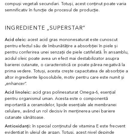
compuși vegetali secundari. Totuși, acest conținut poate varia
semnificativ în funcție de procesul de producție.
INGREDIENTE „SUPERSTAR”
Acid oleic:
acest acid gras mononesaturat este cunoscut
pentru efectul său de îmbunătățire a absorbției în piele și
pentru conferirea unei senzații de piele catifelată. În ansamblu,
acidul oleic poate avea un efect mai destabilizator asupra
barierei cutanate, o caracteristică ce poate părea negativă la
prima vedere. Totuși, acesta crește capacitatea de absorbție a
altor ingrediente liposolubile, motiv pentru care este numit și
„enhancer”.
Acid linoleic:
acid gras polinesaturat Omega-6, esențial
pentru organismul uman. Acesta este o componentă
importantă a ceramidelor, lipide esențiale ale membranei
celulare, având un rol decisiv în menținerea unei bariere
cutanate sănătoase.
Antioxidanți:
în special conținutul de vitamina E este frecvent
evidențiat în uleiul de argan. Totuși, acest nivel depinde