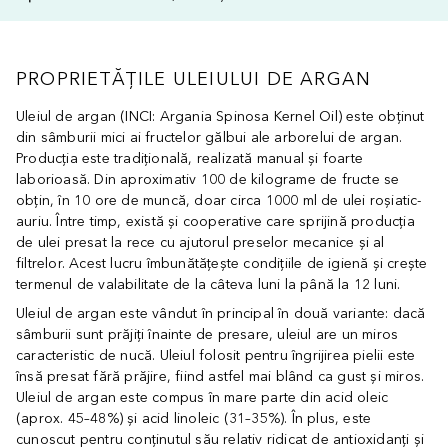
PROPRIETĂȚILE ULEIULUI DE ARGAN
Uleiul de argan (INCI: Argania Spinosa Kernel Oil) este obținut
din sâmburii mici ai fructelor gălbui ale arborelui de argan.
Producția este tradițională, realizată manual și foarte
laborioasă. Din aproximativ 100 de kilograme de fructe se
obțin, în 10 ore de muncă, doar circa 1000 ml de ulei roșiatic-
auriu. Între timp, există și cooperative care sprijină producția
de ulei presat la rece cu ajutorul preselor mecanice și al
filtrelor. Acest lucru îmbunătățește condițiile de igienă și crește
termenul de valabilitate de la câteva luni la până la 12 luni.
Uleiul de argan este vândut în principal în două variante: dacă
sâmburii sunt prăjiți înainte de presare, uleiul are un miros
caracteristic de nucă. Uleiul folosit pentru îngrijirea pielii este
însă presat fără prăjire, fiind astfel mai blând ca gust și miros.
Uleiul de argan este compus în mare parte din acid oleic
(aprox. 45–48%) și acid linoleic (31–35%). În plus, este
cunoscut pentru conținutul său relativ ridicat de antioxidanți și