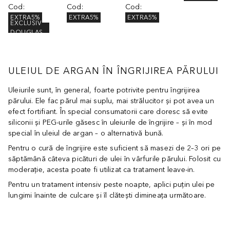
Cod
:
Cod
:
Cod
:
EXTRA5%
EXTRA5%
EXTRA5%
EXCLUSIV
DOUGLAS
ULEIUL DE ARGAN ÎN ÎNGRIJIREA PĂRULUI
Uleiurile sunt, în general, foarte potrivite pentru îngrijirea
părului. Ele fac părul mai suplu, mai strălucitor și pot avea un
efect fortifiant. În special consumatorii care doresc să evite
siliconii și PEG-urile găsesc în uleiurile de îngrijire – și în mod
special în uleiul de argan – o alternativă bună.
Pentru o cură de îngrijire este suficient să masezi de 2–3 ori pe
săptămână câteva picături de ulei în vârfurile părului. Folosit cu
moderație, acesta poate fi utilizat ca tratament leave-in.
Pentru un tratament intensiv peste noapte, aplici puțin ulei pe
lungimi înainte de culcare și îl clătești dimineața următoare.