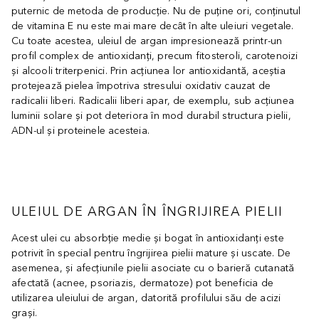
puternic de metoda de producție. Nu de puține ori, conținutul
de vitamina E nu este mai mare decât în alte uleiuri vegetale.
Cu toate acestea, uleiul de argan impresionează printr-un
profil complex de antioxidanți, precum fitosteroli, carotenoizi
și alcooli triterpenici. Prin acțiunea lor antioxidantă, aceștia
protejează pielea împotriva stresului oxidativ cauzat de
radicalii liberi. Radicalii liberi apar, de exemplu, sub acțiunea
luminii solare și pot deteriora în mod durabil structura pielii,
ADN-ul și proteinele acesteia.
ULEIUL DE ARGAN ÎN ÎNGRIJIREA PIELII
Acest ulei cu absorbție medie și bogat în antioxidanți este
potrivit în special pentru îngrijirea pielii mature și uscate. De
asemenea, și afecțiunile pielii asociate cu o barieră cutanată
afectată (acnee, psoriazis, dermatoze) pot beneficia de
utilizarea uleiului de argan, datorită profilului său de acizi
grași.