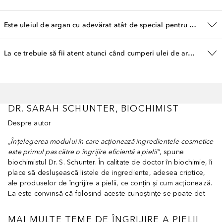
Este uleiul de argan cu adevărat atât de special pentru îngrijirea pielii?
La ce trebuie să fii atent atunci când cumperi ulei de argan pur?
DR. SARAH SCHUNTER, BIOCHIMIST
Despre autor
„Înțelegerea modului în care acționează ingredientele cosmetice
este primul pas către o îngrijire eficientă a pielii”
, spune
biochimistul Dr. S. Schunter. În calitate de doctor în biochimie, îi
place să deslușească listele de ingrediente, adesea criptice,
ale produselor de îngrijire a pielii, ce conțin și cum acționează.
Ea este convinsă că folosind aceste cunoștințe se poate det
MAI MULTE TEME DE ÎNGRIJIRE A PIELII