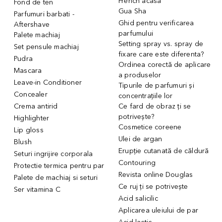
French acasă
Fond de ten
Gua Sha
Parfumuri barbati -
Ghid pentru verificarea
Aftershave
parfumului
Palete machiaj
Setting spray vs. spray de
Set pensule machiaj
fixare care este diferenta?
Pudra
Ordinea corectă de aplicare
Mascara
a produselor
Leave-in Conditioner
Tipurile de parfumuri și
Concealer
concentrațiile lor
Crema antirid
Ce fard de obraz ți se
potrivește?
Highlighter
Cosmetice coreene
Lip gloss
Ulei de argan
Blush
Erupție cutanată de căldură
Seturi ingrijire corporala
Contouring
Protectie termica pentru par
Revista online Douglas
Palete de machiaj si seturi
Ce ruj ți se potrivește
Ser vitamina C
Acid salicilic
Aplicarea uleiului de par