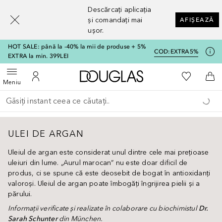
[navigation.slideout.screenreader]
Descărcați aplicația
și comandați mai
AFIȘEAZĂ
ușor.
HOT SALE: până la -40% la mii de produse + 5%
COD:
EXTRA5%
EXTRA la min. 399LEI
Către pagina principală
Către List
Deschide meniul
Către Contul meu
Căt
Meniu
Înapoi
Executați căutarea
ULEI DE ARGAN
Uleiul de argan este considerat unul dintre cele mai prețioase
uleiuri din lume. „Aurul marocan” nu este doar dificil de
produs, ci se spune că este deosebit de bogat în antioxidanți
valoroși. Uleiul de argan poate îmbogăți îngrijirea pielii și a
părului.
Informații verificate și realizate în colaborare cu biochimistul
Dr.
Sarah Schunter
din München.