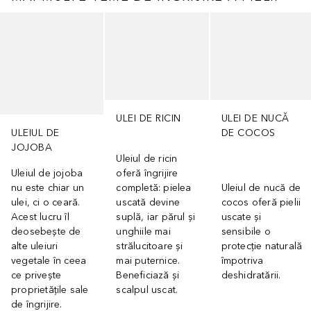
Cursor de sărit
ULEI DE RICIN
ULEI DE NUCĂ
ULEIUL DE
DE COCOS
JOJOBA
Uleiul de ricin
Uleiul de jojoba
oferă îngrijire
nu este chiar un
completă: pielea
Uleiul de nucă de
ulei, ci o ceară.
uscată devine
cocos oferă pielii
Acest lucru îl
suplă, iar părul și
uscate și
deosebește de
unghiile mai
sensibile o
alte uleiuri
strălucitoare și
protecție naturală
vegetale în ceea
mai puternice.
împotriva
ce privește
Beneficiază și
deshidratării.
proprietățile sale
scalpul uscat.
de îngrijire.