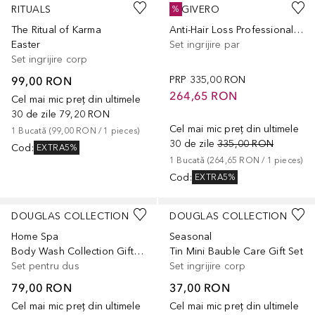
RITUALS
REGIVERO
%
The Ritual of Karma
Anti-Hair Loss Professional Treatment Gift Set
Easter
Set ingrijire par
Set ingrijire corp
99,00 RON
PRP
335,00 RON
264,65 RON
Cel mai mic preț din ultimele
30 de zile
79,20 RON
Cel mai mic preț din ultimele
1
Bucată
 (
99,00 RON
 / 
1
pieces
)
30 de zile
335,00 RON
Cod
:
EXTRA5%
1
Bucată
 (
264,65 RON
 / 
1
pieces
)
Cod
:
EXTRA5%
DOUGLAS COLLECTION
DOUGLAS COLLECTION
Home Spa
Seasonal
Body Wash Collection Gift Set
Tin Mini Bauble Care Gift Set
Set pentru dus
Set ingrijire corp
79,00 RON
37,00 RON
Cel mai mic preț din ultimele
Cel mai mic preț din ultimele