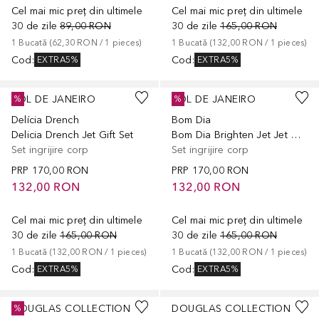
Cel mai mic preț din ultimele
Cel mai mic preț din ultimele
30 de zile
89,00 RON
30 de zile
165,00 RON
1
Bucată
 (
62,30 RON
 / 
1
pieces
)
1
Bucată
 (
132,00 RON
 / 
1
pieces
)
Cod
:
Cod
:
EXTRA5%
EXTRA5%
SOL DE JANEIRO
SOL DE JANEIRO
%
%
Delícia Drench
Bom Dia
Delicia Drench Jet Gift Set
Bom Dia Brighten Jet Jet Gift Set
Set ingrijire corp
Set ingrijire corp
PRP
170,00 RON
PRP
170,00 RON
132,00 RON
132,00 RON
Cel mai mic preț din ultimele
Cel mai mic preț din ultimele
30 de zile
165,00 RON
30 de zile
165,00 RON
1
Bucată
 (
132,00 RON
 / 
1
pieces
)
1
Bucată
 (
132,00 RON
 / 
1
pieces
)
Cod
:
Cod
:
EXTRA5%
EXTRA5%
DOUGLAS COLLECTION
DOUGLAS COLLECTION
%