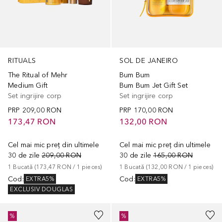
RITUALS
SOL DE JANEIRO
The Ritual of Mehr
Bum Bum
Medium Gift
Bum Bum Jet Gift Set
Set ingrijire corp
Set ingrijire corp
PRP
209,00 RON
PRP
170,00 RON
173,47 RON
132,00 RON
Cel mai mic preț din ultimele
Cel mai mic preț din ultimele
30 de zile
209,00 RON
30 de zile
165,00 RON
1
Bucată
 (
173,47 RON
 / 
1
pieces
)
1
Bucată
 (
132,00 RON
 / 
1
pieces
)
Cod
:
Cod
:
EXTRA5%
EXTRA5%
EXCLUSIV DOUGLAS
%
%