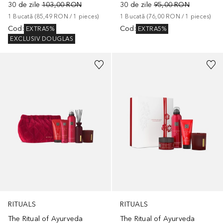
30 de zile
103,00 RON
30 de zile
95,00 RON
1
Bucată
 (
85,49 RON
 / 
1
pieces
)
1
Bucată
 (
76,00 RON
 / 
1
pieces
)
Cod
:
Cod
:
EXTRA5%
EXTRA5%
EXCLUSIV DOUGLAS
RITUALS
RITUALS
The Ritual of Ayurveda
The Ritual of Ayurveda