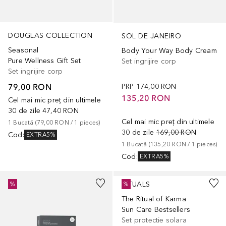
DOUGLAS COLLECTION
SOL DE JANEIRO
Seasonal
Body Your Way Body Cream
Pure Wellness Gift Set
Set ingrijire corp
Set ingrijire corp
79,00 RON
PRP
174,00 RON
135,20 RON
Cel mai mic preț din ultimele
30 de zile
47,40 RON
Cel mai mic preț din ultimele
1
Bucată
 (
79,00 RON
 / 
1
pieces
)
30 de zile
169,00 RON
Cod
:
EXTRA5%
1
Bucată
 (
135,20 RON
 / 
1
pieces
)
Cod
:
EXTRA5%
RITUALS
%
%
The Ritual of Karma
Sun Care Bestsellers
Set protectie solara