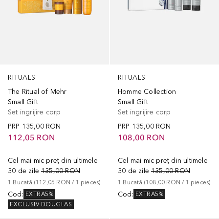
RITUALS
RITUALS
The Ritual of Mehr
Homme Collection
Small Gift
Small Gift
Set ingrijire corp
Set ingrijire corp
PRP
135,00 RON
PRP
135,00 RON
112,05 RON
108,00 RON
Cel mai mic preț din ultimele
Cel mai mic preț din ultimele
30 de zile
135,00 RON
30 de zile
135,00 RON
1
Bucată
 (
112,05 RON
 / 
1
pieces
)
1
Bucată
 (
108,00 RON
 / 
1
pieces
)
Cod
:
Cod
:
EXTRA5%
EXTRA5%
EXCLUSIV DOUGLAS