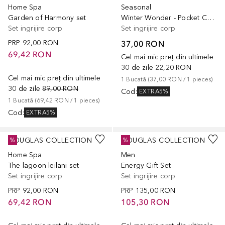
Home Spa
Seasonal
Garden of Harmony set
Winter Wonder - Pocket Care Gift Set
Set ingrijire corp
Set ingrijire corp
PRP
92,00 RON
37,00 RON
69,42 RON
Cel mai mic preț din ultimele
30 de zile
22,20 RON
Cel mai mic preț din ultimele
1
Bucată
 (
37,00 RON
 / 
1
pieces
)
30 de zile
89,00 RON
Cod
:
EXTRA5%
1
Bucată
 (
69,42 RON
 / 
1
pieces
)
Cod
:
EXTRA5%
DOUGLAS COLLECTION
DOUGLAS COLLECTION
%
%
Home Spa
Men
The lagoon leilani set
Energy Gift Set
Set ingrijire corp
Set ingrijire corp
PRP
92,00 RON
PRP
135,00 RON
69,42 RON
105,30 RON