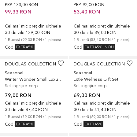
PRP
133,00 RON
PRP
92,00 RON
99,33 RON
53,40 RON
Cel mai mic preț din ultimele
Cel mai mic preț din ultimele
30 de zile
129,00 RON
30 de zile
89,00 RON
1
Bucată
 (
99,33 RON
 / 
1
pieces
)
1
Bucată
 (
53,40 RON
 / 
1
pieces
)
Cod
:
Cod
:
EXTRA5%
EXTRA5%
NOU
DOUGLAS COLLECTION
DOUGLAS COLLECTION
Seasonal
Seasonal
Winter Wonder Small Luxury Gift Set
Little Wellness Gift Set
Set ingrijire corp
Set ingrijire corp
79,00 RON
69,00 RON
Cel mai mic preț din ultimele
Cel mai mic preț din ultimele
30 de zile
47,40 RON
30 de zile
41,40 RON
1
Bucată
 (
79,00 RON
 / 
1
pieces
)
1
Bucată
 (
69,00 RON
 / 
1
pieces
)
Cod
:
Cod
:
EXTRA5%
EXTRA5%