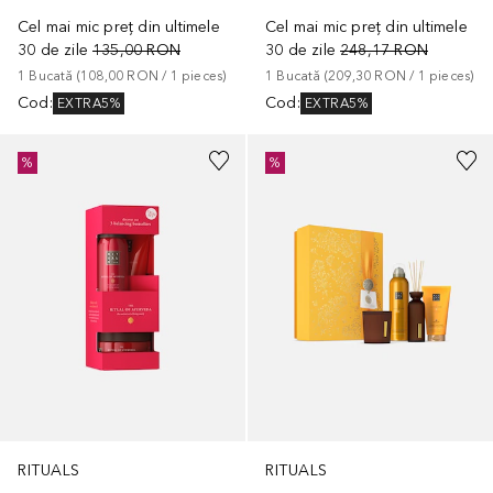
Cel mai mic preț din ultimele
Cel mai mic preț din ultimele
30 de zile
135,00 RON
30 de zile
248,17 RON
1
Bucată
 (
108,00 RON
 / 
1
pieces
)
1
Bucată
 (
209,30 RON
 / 
1
pieces
)
Cod
:
Cod
:
EXTRA5%
EXTRA5%
%
%
RITUALS
RITUALS