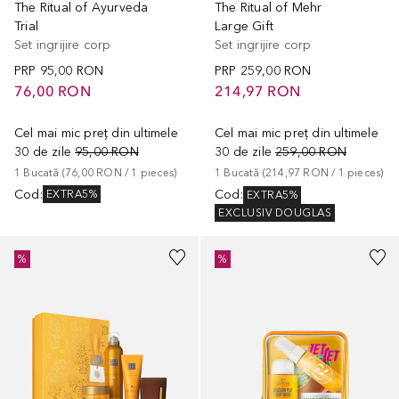
The Ritual of Ayurveda
The Ritual of Mehr
Trial
Large Gift
Set ingrijire corp
Set ingrijire corp
PRP
95,00 RON
PRP
259,00 RON
76,00 RON
214,97 RON
Cel mai mic preț din ultimele
Cel mai mic preț din ultimele
30 de zile
95,00 RON
30 de zile
259,00 RON
1
Bucată
 (
76,00 RON
 / 
1
pieces
)
1
Bucată
 (
214,97 RON
 / 
1
pieces
)
Cod
:
Cod
:
EXTRA5%
EXTRA5%
EXCLUSIV DOUGLAS
%
%