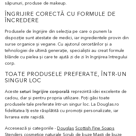
săpunuri, produse de makeup.
ÎNGRIJIRE CORECTĂ CU FORMULE DE
ÎNCREDERE
Produsele de îngrijire din selecția pe care o punem la
dispoziție sunt atestate de medici, iar ingredientele provin din
surse organice și vegane. Cu ajutorul cercetărilor și a
tehnologiei de ultimă generație, specialiștii au creat formule
blânde cu pielea și care te ajută zi de zi în îngrijirea întregului
corp.
TOATE PRODUSELE PREFERATE, ÎNTR-UN
SINGUR LOC
Aceste
seturi îngrijire corporală
reprezintă idei excelente de
cadou, dar și pentru propria utilizare. Poți găsi toate
produsele tale preferate într-un singur loc. La Douglas.ro
fidelitatea îți este răsplătită cu promoții personalizate, iar
livrarea este rapidă.
Accesează și categoriile -
Douglas
Scottish Fine Soaps
Stenders
cosmetice naturale
Scrub de buze
Masti de buze