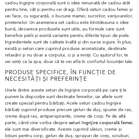
cadou îngrijire corporală sunt o idee minunată de cadou atât
pentru tine, cât și pentru cei dragi. Oferă seturi cadou femei și
vei face, cu siguranță, o bucurie mamei, surorilor, verișoarelor,
prietenelor. Un asemenea set cadou este întotdeauna o idee
bună, deoarece produsele sunt utile, au formule care sunt
benefice pielii și există variante pentru diferite tipuri de piele.
Ingredientele sunt de calitate înaltă și din surse sigure. În plus,
există și seturi care cuprind produse aromatizate, destinate
relaxării și nu doar a corpului, ci și a minții. Cu ajutorul lor, te
vei simți ca la spa, doar că te vei afla în confortul locuinței tale.
PRODUSE SPECIFICE, ÎN FUNCȚIE DE
NECESITĂȚI ȘI PREFERINȚE
Unele dintre aceste seturi de îngrijire corporală pe care ți le
punem la dispoziție sunt destinate femeilor, iar altele sunt
create special pentru bărbați. Acele seturi cadou îngrijire
bărbați cuprind produse precum geluri de duș, spume de ras,
creme după ras, antiperspirante, creme de corp. Pe de altă
parte, când vine vorba despre
seturi îngrijire corporală femei
,
ele sunt mai diversificate. Aceste cuprind uleiuri, creme și
loțiuni pentru corp, geluri de duș, sprayuri de corp, scruburi,