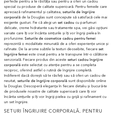
perfecte pentru a te răsfăța sau pentru a oferi un cadou
special cu produse de calitate superioară. Pentru femeile care
apreciază rafinamentul și calitatea,
seturile de îngrijire
corporală
de la Douglas sunt concepute să satisfacă cele mai
exigente gusturi. Fie că alegi un
set cadou
cu parfumuri
delicate, creme hidratante sau tratamente spa, vei găsi opțiuni
variate care îți vor încânta simțurile și îți vor îngriji pielea în
profunzime.
Seturile de cosmetice cadou pentru femei
reprezintă o modalitate minunată de a oferi experiențe unice și
rafinate. De la arome subtile la texturi deosebite, fiecare
set
îngrijire femei
este creat pentru a te transpune într-o călătorie
senzorială. Fiecare produs din aceste
seturi cadou îngrijire
corporală
este selectat cu atenție pentru a se completa
reciproc, oferind astfel o rutină de îngrijire completă.
Indiferent dacă dorești să te răsfeți sau să oferi un cadou de
neuitat,
seturile de îngrijire corporală
sunt disponibile online
la Douglas. Descoperă eleganța în fiecare detaliu și bucură-te
de produsele noastre de calitate superioară care îți vor
încânta simțurile și îți vor îngriji pielea cu grijă și rafinament cu
un set îngrijire.
SETURI ÎNGRIJIRE CORPORALĂ, PENTRU