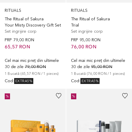
RITUALS
RITUALS
The Ritual of Sakura
The Ritual of Sakura
Your Misty Discovery Gift Set
Trial
Set ingrijire corp
Set ingrijire corp
PRP
79,00 RON
PRP
95,00 RON
65,57 RON
76,00 RON
Cel mai mic preț din ultimele
Cel mai mic preț din ultimele
30 de zile
79,00 RON
30 de zile
95,00 RON
1
Bucată
 (
65,57 RON
 / 
1
pieces
)
1
Bucată
 (
76,00 RON
 / 
1
pieces
)
Cod
:
Cod
:
EXTRA5%
EXTRA5%
%
%