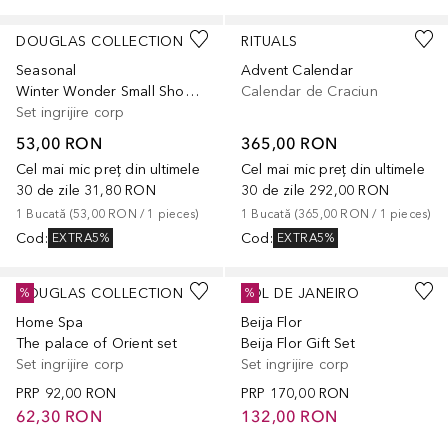
DOUGLAS COLLECTION
RITUALS
Seasonal
Advent Calendar
Winter Wonder Small Shower Gift Set
Calendar de Craciun
Set ingrijire corp
53,00 RON
365,00 RON
Cel mai mic preț din ultimele
Cel mai mic preț din ultimele
30 de zile
31,80 RON
30 de zile
292,00 RON
1
Bucată
 (
53,00 RON
 / 
1
pieces
)
1
Bucată
 (
365,00 RON
 / 
1
pieces
)
Cod
:
Cod
:
EXTRA5%
EXTRA5%
DOUGLAS COLLECTION
SOL DE JANEIRO
%
%
Home Spa
Beija Flor
The palace of Orient set
Beija Flor Gift Set
Set ingrijire corp
Set ingrijire corp
PRP
92,00 RON
PRP
170,00 RON
62,30 RON
132,00 RON