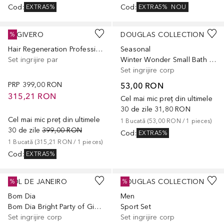
Cod
:
Cod
:
EXTRA5%
EXTRA5%
NOU
REGIVERO
DOUGLAS COLLECTION
%
Hair Regeneration Professional Treatment Gift Set
Seasonal
Set ingrijire par
Winter Wonder Small Bath Gift Set
Set ingrijire corp
PRP
399,00 RON
53,00 RON
315,21 RON
Cel mai mic preț din ultimele
30 de zile
31,80 RON
Cel mai mic preț din ultimele
1
Bucată
 (
53,00 RON
 / 
1
pieces
)
30 de zile
399,00 RON
Cod
:
EXTRA5%
1
Bucată
 (
315,21 RON
 / 
1
pieces
)
Cod
:
EXTRA5%
SOL DE JANEIRO
DOUGLAS COLLECTION
%
%
Bom Dia
Men
Bom Dia Bright Party of Gift Set
Sport Set
Set ingrijire corp
Set ingrijire corp