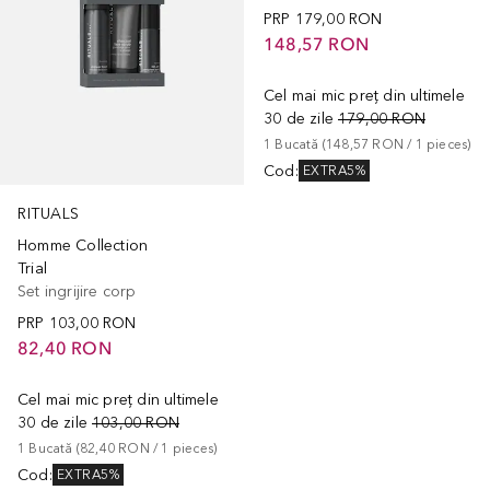
PRP
179,00 RON
148,57 RON
Cel mai mic preț din ultimele
30 de zile
179,00 RON
1
Bucată
 (
148,57 RON
 / 
1
pieces
)
Cod
:
EXTRA5%
RITUALS
Homme Collection
Trial
Set ingrijire corp
PRP
103,00 RON
82,40 RON
Cel mai mic preț din ultimele
30 de zile
103,00 RON
1
Bucată
 (
82,40 RON
 / 
1
pieces
)
Cod
:
EXTRA5%