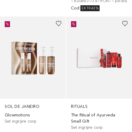
1
Bucată
 (
173,47 RON
 / 
1
pieces
)
Cod
:
EXTRA5%
%
%
SOL DE JANEIRO
RITUALS
Glowmotions
The Ritual of Ayurveda
Set ingrijire corp
Small Gift
Set ingrijire corp