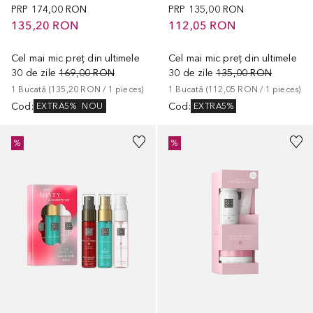
PRP
174,00 RON
PRP
135,00 RON
135,20 RON
112,05 RON
Cel mai mic preț din ultimele
Cel mai mic preț din ultimele
30 de zile
169,00 RON
30 de zile
135,00 RON
1
Bucată
 (
135,20 RON
 / 
1
pieces
)
1
Bucată
 (
112,05 RON
 / 
1
pieces
)
Cod
:
Cod
:
EXTRA5%
NOU
EXTRA5%
%
%