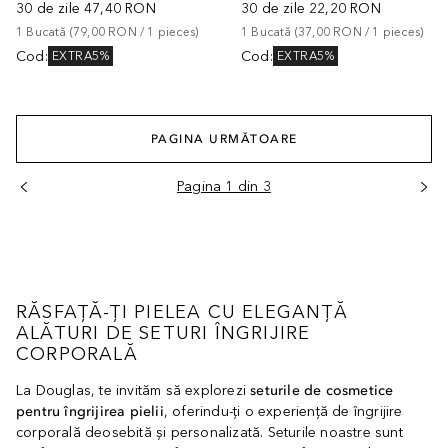
30 de zile
47,40 RON
30 de zile
22,20 RON
1
Bucată
 (
79,00 RON
 / 
1
pieces
)
1
Bucată
 (
37,00 RON
 / 
1
pieces
)
Cod
:
Cod
:
EXTRA5%
EXTRA5%
PAGINA URMĂTOARE
Pagina 1 din 3
RĂSFAȚĂ-ȚI PIELEA CU ELEGANȚĂ
ALĂTURI DE SETURI ÎNGRIJIRE
CORPORALĂ
La Douglas, te invităm să explorezi
seturile de cosmetice
pentru îngrijirea pielii
, oferindu-ți o experiență de îngrijire
corporală deosebită și personalizată. Seturile noastre sunt