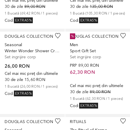
Cel mai mic preț din ultimele
Cel mai mic preț din ultimele
30 de zile
89,00 RON
30 de zile
135,00 RON
1
Bucată
 (
69,42 RON
 / 
1
pieces
)
1
Bucată
 (
105,30 RON
 / 
1
pieces
)
Cod
:
Cod
:
EXTRA5%
EXTRA5%
DOUGLAS COLLECTION
DOUGLAS COLLECTION
%
Seasonal
Men
Winter Wonder Shower Cracker
Sport Gift Set
Set ingrijire corp
Set ingrijire corp
26,00 RON
PRP
89,00 RON
62,30 RON
Cel mai mic preț din ultimele
30 de zile
15,60 RON
Cel mai mic preț din ultimele
1
Bucată
 (
26,00 RON
 / 
1
pieces
)
30 de zile
89,00 RON
Cod
:
EXTRA5%
1
Bucată
 (
62,30 RON
 / 
1
pieces
)
Cod
:
EXTRA5%
DOUGLAS COLLECTION
RITUALS