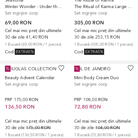
Seasonal
The Ritual of Karma
Winter Wonder - Under the Tree Gift Set
The Ritual of Karma Large Gift Set
Set ingrijire corp
Set ingrijire corp
69,00 RON
305,00 RON
Cel mai mic preț din ultimele
Cel mai mic preț din ultimele
30 de zile
41,40 RON
30 de zile
253,15 RON
1
Bucată
 (
69,00 RON
 / 
1
pieces
)
1
Bucată
 (
305,00 RON
 / 
1
pieces
)
Cod
:
Cod
:
EXTRA5%
EXTRA5%
DOUGLAS COLLECTION
SOL DE JANEIRO
%
%
Beauty Advent Calendar
Mini Body Cream Duo
Set ingrijire corp
Set ingrijire corp
PRP
175,00 RON
PRP
108,00 RON
136,50 RON
72,80 RON
Cel mai mic preț din ultimele
Cel mai mic preț din ultimele
30 de zile
175,00 RON
30 de zile
104,00 RON
1
Bucată
 (
136,50 RON
 / 
1
pieces
)
1
Bucată
 (
72,80 RON
 / 
1
pieces
)