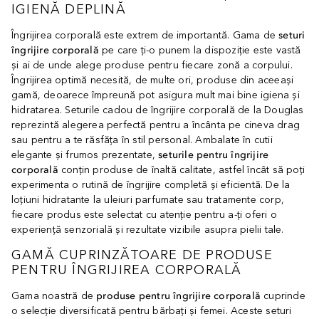
IGIENĂ DEPLINĂ
Îngrijirea corporală este extrem de importantă. Gama de
seturi
îngrijire corporală
pe care ți-o punem la dispoziție este vastă
și ai de unde alege produse pentru fiecare zonă a corpului.
Îngrijirea optimă necesită, de multe ori, produse din aceeași
gamă, deoarece împreună pot asigura mult mai bine igiena și
hidratarea. Seturile cadou de îngrijire corporală de la Douglas
reprezintă alegerea perfectă pentru a încânta pe cineva drag
sau pentru a te răsfăța în stil personal. Ambalate în cutii
elegante și frumos prezentate,
seturile pentru îngrijire
corporală
conțin produse de înaltă calitate, astfel încât să poți
experimenta o rutină de îngrijire completă și eficientă. De la
loțiuni hidratante la uleiuri parfumate sau tratamente corp,
fiecare produs este selectat cu atenție pentru a-ți oferi o
experiență senzorială și rezultate vizibile asupra pielii tale.
GAMĂ CUPRINZĂTOARE DE PRODUSE
PENTRU ÎNGRIJIREA CORPORALĂ
Gama noastră de
produse pentru îngrijire corporală
cuprinde
o selecție diversificată pentru bărbați și femei. Aceste seturi