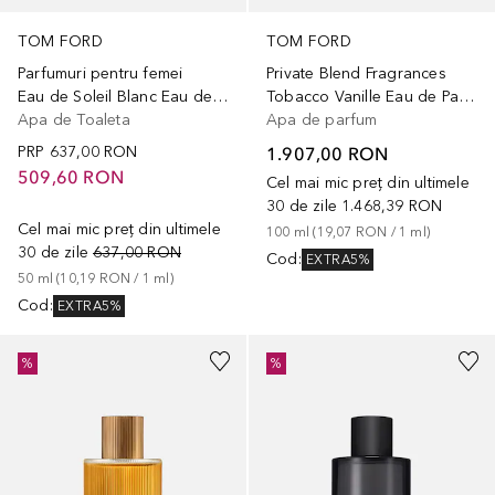
TOM FORD
TOM FORD
Parfumuri pentru femei
Private Blend Fragrances
Eau de Soleil Blanc Eau de Toilette
Tobacco Vanille Eau de Parfum
Apa de Toaleta
Apa de parfum
PRP
637,00 RON
1.907,00 RON
509,60 RON
Cel mai mic preț din ultimele
30 de zile
1.468,39 RON
Cel mai mic preț din ultimele
100
ml
 (
19,07 RON
 / 
1
ml
)
30 de zile
637,00 RON
Cod
:
EXTRA5%
50
ml
 (
10,19 RON
 / 
1
ml
)
Cod
:
EXTRA5%
%
%