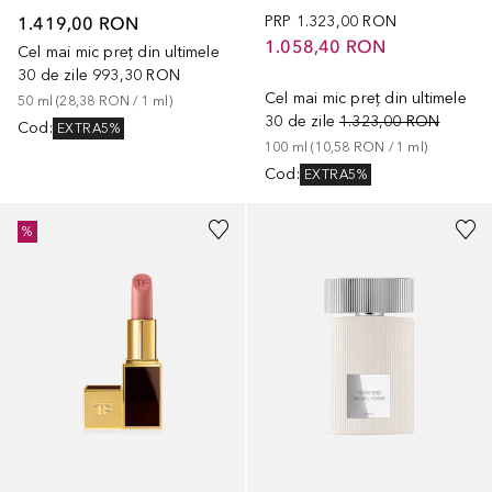
1.419,00 RON
PRP
1.323,00 RON
1.058,40 RON
Cel mai mic preț din ultimele
30 de zile
993,30 RON
Cel mai mic preț din ultimele
50
ml
 (
28,38 RON
 / 
1
ml
)
30 de zile
1.323,00 RON
Cod
:
EXTRA5%
100
ml
 (
10,58 RON
 / 
1
ml
)
Cod
:
EXTRA5%
+
26
%