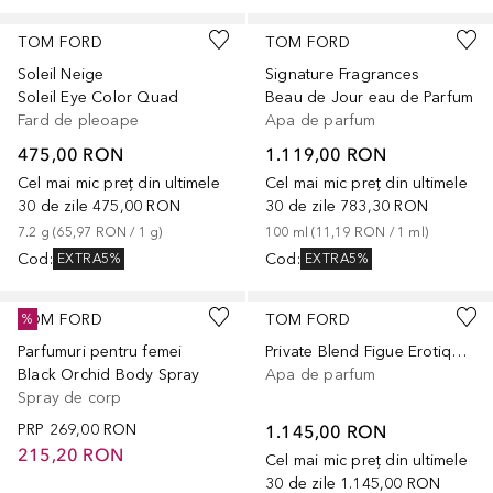
TOM FORD
TOM FORD
Soleil Neige
Signature Fragrances
Soleil Eye Color Quad
Beau de Jour eau de Parfum
Fard de pleoape
Apa de parfum
475,00 RON
1.119,00 RON
Cel mai mic preț din ultimele
Cel mai mic preț din ultimele
30 de zile
475,00 RON
30 de zile
783,30 RON
7.2
g
 (
65,97 RON
 / 
1
g
)
100
ml
 (
11,19 RON
 / 
1
ml
)
Cod
:
Cod
:
EXTRA5%
EXTRA5%
TOM FORD
TOM FORD
%
Parfumuri pentru femei
Private Blend Figue Erotique Eau de Parfum
Black Orchid Body Spray
Apa de parfum
Spray de corp
PRP
269,00 RON
1.145,00 RON
215,20 RON
Cel mai mic preț din ultimele
30 de zile
1.145,00 RON