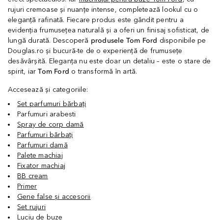
rujuri cremoase și nuanțe intense, completează lookul cu o
eleganță rafinată. Fiecare produs este gândit pentru a
evidenția frumusețea naturală și a oferi un finisaj sofisticat, de
lungă durată. Descoperă
produsele Tom Ford
disponibile pe
Douglas.ro și bucură-te de o experiență de frumusețe
desăvârșită. Eleganța nu este doar un detaliu – este o stare de
spirit, iar
Tom Ford
o transformă în artă.
Accesează și categoriile:
Set parfumuri bărbați
Parfumuri arabesti
Spray de corp damă
Parfumuri bărbați
Parfumuri damă
Palete machiaj
Fixator machiaj
BB cream
Primer
Gene false și accesorii
Set rujuri
Luciu de buze