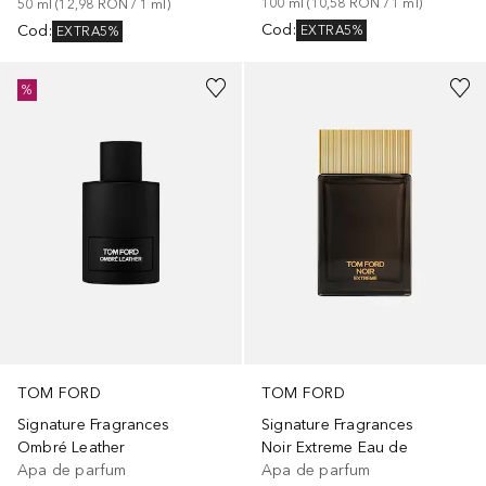
100
ml
 (
10,58 RON
 / 
1
ml
)
50
ml
 (
12,98 RON
 / 
1
ml
)
Cod
:
Cod
:
EXTRA5%
EXTRA5%
%
TOM FORD
TOM FORD
Signature Fragrances
Signature Fragrances
Ombré Leather
Noir Extreme Eau de
Apa de parfum
Apa de parfum