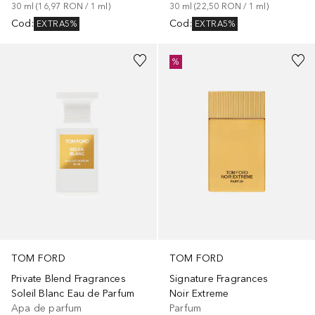
30
ml
 (
16,97 RON
 / 
1
ml
)
30
ml
 (
22,50 RON
 / 
1
ml
)
Cod
:
Cod
:
EXTRA5%
EXTRA5%
%
TOM FORD
TOM FORD
Private Blend Fragrances
Signature Fragrances
Soleil Blanc Eau de Parfum
Noir Extreme
Apa de parfum
Parfum