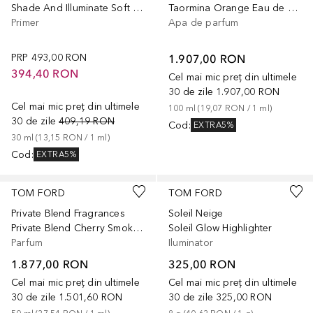
Shade And Illuminate Soft Radiance SPF 25
Taormina Orange Eau de Parfum
Primer
Apa de parfum
PRP
493,00 RON
1.907,00 RON
394,40 RON
Cel mai mic preț din ultimele
30 de zile
1.907,00 RON
Cel mai mic preț din ultimele
100
ml
 (
19,07 RON
 / 
1
ml
)
30 de zile
409,19 RON
Cod
:
EXTRA5%
30
ml
 (
13,15 RON
 / 
1
ml
)
Cod
:
EXTRA5%
TOM FORD
TOM FORD
Private Blend Fragrances
Soleil Neige
Private Blend Cherry Smoke Eau de
Soleil Glow Highlighter
Parfum
Iluminator
1.877,00 RON
325,00 RON
Cel mai mic preț din ultimele
Cel mai mic preț din ultimele
30 de zile
1.501,60 RON
30 de zile
325,00 RON