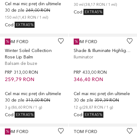
Cel mai mic preț din ultimele
30
ml
 (
38,17 RON
 / 
1
ml
)
30 de zile
269,00 RON
Cod
:
EXTRA5%
150
ml
 (
1,43 RON
 / 
1
ml
)
Cod
:
EXTRA5%
TOM FORD
TOM FORD
%
%
Winter Soleil Collection
Shade & Illuminate Highlighting Duo
Rose Lip Balm
Iluminator
Balsam de buze
PRP
313,00 RON
PRP
433,00 RON
259,79 RON
346,40 RON
Cel mai mic preț din ultimele
Cel mai mic preț din ultimele
30 de zile
313,00 RON
30 de zile
359,39 RON
3
g
 (
86,60 RON
 / 
1
g
)
12
g
 (
28,87 RON
 / 
1
g
)
Cod
:
Cod
:
EXTRA5%
EXTRA5%
TOM FORD
TOM FORD
%