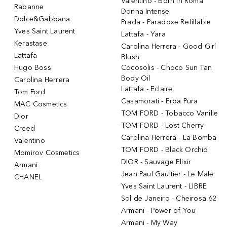
Valentino - Born in Roma
Rabanne
Donna Intense
Dolce&Gabbana
Prada - Paradoxe Refillable
Yves Saint Laurent
Lattafa - Yara
Kerastase
Carolina Herrera - Good Girl
Lattafa
Blush
Hugo Boss
Cocosolis - Choco Sun Tan
Body Oil
Carolina Herrera
Lattafa - Eclaire
Tom Ford
Casamorati - Erba Pura
MAC Cosmetics
TOM FORD - Tobacco Vanille
Dior
TOM FORD - Lost Cherry
Creed
Carolina Herrera - La Bomba
Valentino
TOM FORD - Black Orchid
Momirov Cosmetics
DIOR - Sauvage Elixir
Armani
Jean Paul Gaultier - Le Male
CHANEL
Yves Saint Laurent - LIBRE
Sol de Janeiro - Cheirosa 62
Armani - Power of You
Armani - My Way