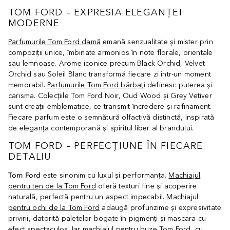
TOM FORD – EXPRESIA ELEGANȚEI
MODERNE
Parfumurile Tom Ford damă
emană senzualitate și mister prin
compoziții unice, îmbinate armonios în note florale, orientale
sau lemnoase. Arome iconice precum Black Orchid, Velvet
Orchid sau Soleil Blanc transformă fiecare zi într-un moment
memorabil.
Parfumurile Tom Ford bărbați
definesc puterea și
carisma. Colecțiile Tom Ford Noir, Oud Wood și Grey Vetiver
sunt creații emblematice, ce transmit încredere și rafinament.
Fiecare parfum este o semnătură olfactivă distinctă, inspirată
de eleganța contemporană și spiritul liber al brandului.
TOM FORD – PERFECȚIUNE ÎN FIECARE
DETALIU
Tom Ford
este sinonim cu luxul și performanța.
Machiajul
pentru ten de la Tom Ford
oferă texturi fine și acoperire
naturală, perfectă pentru un aspect impecabil.
Machiajul
pentru ochi de la Tom Ford
adaugă profunzime și expresivitate
privirii, datorită paletelor bogate în pigmenți și mascara cu
efect spectaculos. Iar
machiajul pentru buze Tom Ford
, cu