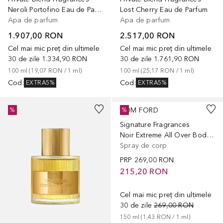
Neroli Portofino Eau de Parfum
Lost Cherry Eau de Parfum
Apa de parfum
Apa de parfum
1.907,00 RON
2.517,00 RON
Cel mai mic preț din ultimele
Cel mai mic preț din ultimele
30 de zile
1.334,90 RON
30 de zile
1.761,90 RON
100
ml
 (
19,07 RON
 / 
1
ml
)
100
ml
 (
25,17 RON
 / 
1
ml
)
Cod
:
Cod
:
EXTRA5%
EXTRA5%
TOM FORD
%
%
Signature Fragrances
Noir Extreme All Over Body Spray
Spray de corp
PRP
269,00 RON
215,20 RON
Cel mai mic preț din ultimele
30 de zile
269,00 RON
150
ml
 (
1,43 RON
 / 
1
ml
)