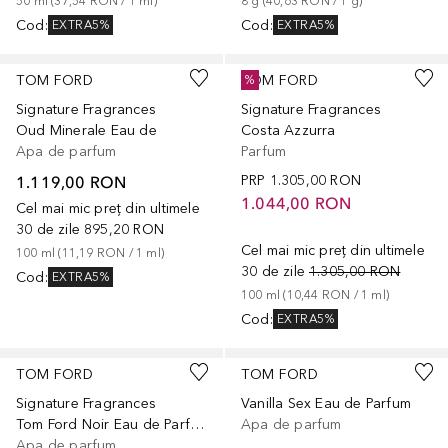
50
ml
 (
37,54 RON
 / 
1
ml
)
8
g
 (
40,63 RON
 / 
1
g
)
Cod
:
Cod
:
EXTRA5%
EXTRA5%
TOM FORD
TOM FORD
%
Signature Fragrances
Signature Fragrances
Oud Minerale Eau de
Costa Azzurra
Apa de parfum
Parfum
1.119,00 RON
PRP
1.305,00 RON
1.044,00 RON
Cel mai mic preț din ultimele
30 de zile
895,20 RON
Cel mai mic preț din ultimele
100
ml
 (
11,19 RON
 / 
1
ml
)
30 de zile
1.305,00 RON
Cod
:
EXTRA5%
100
ml
 (
10,44 RON
 / 
1
ml
)
Cod
:
EXTRA5%
TOM FORD
TOM FORD
Signature Fragrances
Vanilla Sex Eau de Parfum
Tom Ford Noir Eau de Parfum
Apa de parfum
Apa de parfum