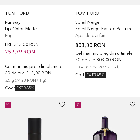
TOM FORD
TOM FORD
Runway
Soleil Neige
Lip Color Matte
Soleil Neige Eau de Parfum
Ruj
Apa de parfum
PRP
313,00 RON
803,00 RON
259,79 RON
Cel mai mic preț din ultimele
30 de zile
803,00 RON
Cel mai mic preț din ultimele
50
ml
 (
16,06 RON
 / 
1
ml
)
30 de zile
313,00 RON
Cod
:
EXTRA5%
3.5
g
 (
74,23 RON
 / 
1
g
)
Cod
:
EXTRA5%
%
%