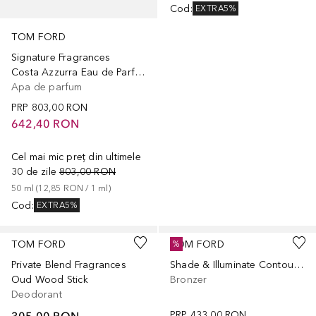
Cod
:
EXTRA5%
TOM FORD
Signature Fragrances
Costa Azzurra Eau de Parfum
Apa de parfum
PRP
803,00 RON
642,40 RON
Cel mai mic preț din ultimele
30 de zile
803,00 RON
50
ml
 (
12,85 RON
 / 
1
ml
)
Cod
:
EXTRA5%
TOM FORD
TOM FORD
%
Private Blend Fragrances
Shade & Illuminate Contour Duo
Oud Wood Stick
Bronzer
Deodorant
305,00 RON
PRP
433,00 RON