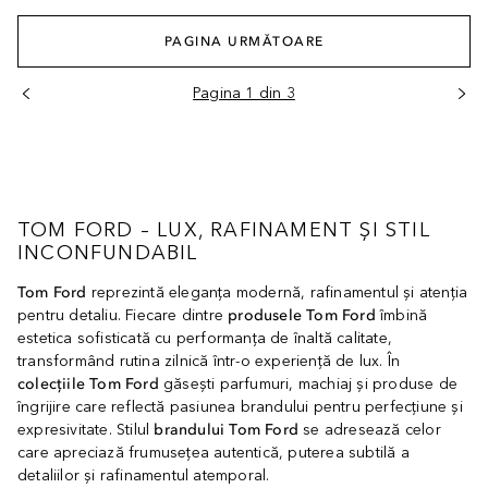
PAGINA URMĂTOARE
Pagina 1 din 3
TOM FORD – LUX, RAFINAMENT ȘI STIL
INCONFUNDABIL
Tom Ford
reprezintă eleganța modernă, rafinamentul și atenția
pentru detaliu. Fiecare dintre
produsele Tom Ford
îmbină
estetica sofisticată cu performanța de înaltă calitate,
transformând rutina zilnică într-o experiență de lux. În
colecțiile Tom Ford
găsești parfumuri, machiaj și produse de
îngrijire care reflectă pasiunea brandului pentru perfecțiune și
expresivitate. Stilul
brandului Tom Ford
se adresează celor
care apreciază frumusețea autentică, puterea subtilă a
detaliilor și rafinamentul atemporal.