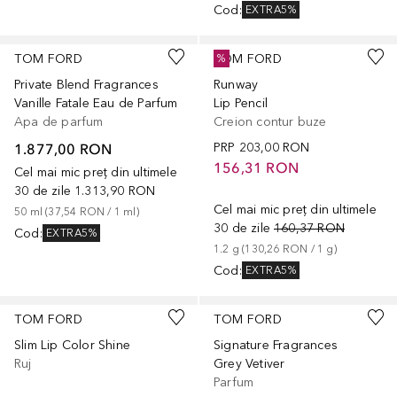
Cod
:
EXTRA5%
+
5
TOM FORD
TOM FORD
%
Private Blend Fragrances
Runway
Vanille Fatale Eau de Parfum
Lip Pencil
Apa de parfum
Creion contur buze
1.877,00 RON
PRP
203,00 RON
156,31 RON
Cel mai mic preț din ultimele
30 de zile
1.313,90 RON
Cel mai mic preț din ultimele
50
ml
 (
37,54 RON
 / 
1
ml
)
30 de zile
160,37 RON
Cod
:
EXTRA5%
1.2
g
 (
130,26 RON
 / 
1
g
)
Cod
:
EXTRA5%
+
7
TOM FORD
TOM FORD
Slim Lip Color Shine
Signature Fragrances
Ruj
Grey Vetiver
Parfum