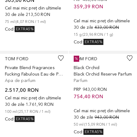
359,39 RON
Cel mai mic preț din ultimele
30 de zile
213,50 RON
Cel mai mic preț din ultimele
75
ml
 (
4,07 RON
 / 
1
ml
)
30 de zile
433,00 RON
Cod
:
EXTRA5%
15
g
 (
23,96 RON
 / 
1
g
)
Cod
:
EXTRA5%
TOM FORD
TOM FORD
%
Private Blend Fragrances
Black Orchid
Fucking Fabulous Eau de Parfum
Black Orchid Reserve Parfum
Apa de parfum
Parfum
2.517,00 RON
PRP
943,00 RON
754,40 RON
Cel mai mic preț din ultimele
30 de zile
1.761,90 RON
Cel mai mic preț din ultimele
100
ml
 (
25,17 RON
 / 
1
ml
)
30 de zile
943,00 RON
Cod
:
EXTRA5%
50
ml
 (
15,09 RON
 / 
1
ml
)
Cod
:
EXTRA5%
+
1