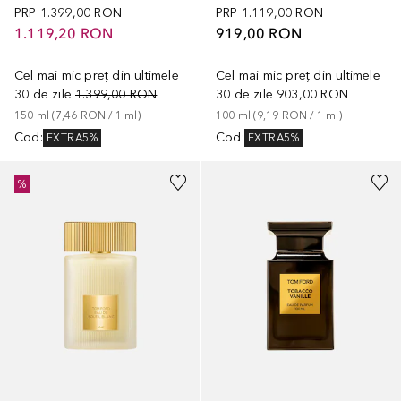
PRP
1.399,00 RON
PRP
1.119,00 RON
1.119,20 RON
919,00 RON
Cel mai mic preț din ultimele
Cel mai mic preț din ultimele
30 de zile
1.399,00 RON
30 de zile
903,00 RON
150
ml
 (
7,46 RON
 / 
1
ml
)
100
ml
 (
9,19 RON
 / 
1
ml
)
Cod
:
Cod
:
EXTRA5%
EXTRA5%
%