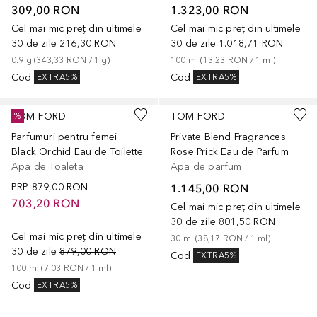
309,00 RON
1.323,00 RON
Cel mai mic preț din ultimele
Cel mai mic preț din ultimele
30 de zile
216,30 RON
30 de zile
1.018,71 RON
0.9
g
 (
343,33 RON
 / 
1
g
)
100
ml
 (
13,23 RON
 / 
1
ml
)
Cod
:
Cod
:
EXTRA5%
EXTRA5%
TOM FORD
TOM FORD
%
Parfumuri pentru femei
Private Blend Fragrances
Black Orchid Eau de Toilette
Rose Prick Eau de Parfum
Apa de Toaleta
Apa de parfum
PRP
879,00 RON
1.145,00 RON
703,20 RON
Cel mai mic preț din ultimele
30 de zile
801,50 RON
Cel mai mic preț din ultimele
30
ml
 (
38,17 RON
 / 
1
ml
)
30 de zile
879,00 RON
Cod
:
EXTRA5%
100
ml
 (
7,03 RON
 / 
1
ml
)
Cod
:
EXTRA5%