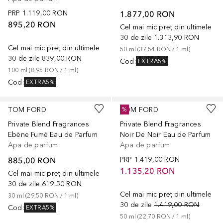
PRP
1.119,00 RON
1.877,00 RON
895,20 RON
Cel mai mic preț din ultimele
30 de zile
1.313,90 RON
Cel mai mic preț din ultimele
50
ml
 (
37,54 RON
 / 
1
ml
)
30 de zile
839,00 RON
Cod
:
EXTRA5%
100
ml
 (
8,95 RON
 / 
1
ml
)
Cod
:
EXTRA5%
TOM FORD
TOM FORD
%
Private Blend Fragrances
Private Blend Fragrances
Ebène Fumé Eau de Parfum
Noir De Noir Eau de Parfum
Apa de parfum
Apa de parfum
885,00 RON
PRP
1.419,00 RON
1.135,20 RON
Cel mai mic preț din ultimele
30 de zile
619,50 RON
Cel mai mic preț din ultimele
30
ml
 (
29,50 RON
 / 
1
ml
)
30 de zile
1.419,00 RON
Cod
:
EXTRA5%
50
ml
 (
22,70 RON
 / 
1
ml
)