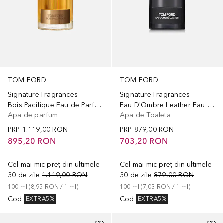
TOM FORD
TOM FORD
Signature Fragrances
Signature Fragrances
Bois Pacifique Eau de Parfum
Eau D'Ombre Leather Eau de Toilette
Apa de parfum
Apa de Toaleta
PRP
1.119,00 RON
PRP
879,00 RON
895,20 RON
703,20 RON
Cel mai mic preț din ultimele
Cel mai mic preț din ultimele
30 de zile
1.119,00 RON
30 de zile
879,00 RON
100
ml
 (
8,95 RON
 / 
1
ml
)
100
ml
 (
7,03 RON
 / 
1
ml
)
Cod
:
Cod
:
EXTRA5%
EXTRA5%
+
27