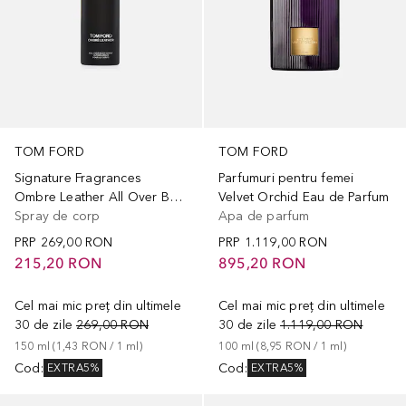
TOM FORD
TOM FORD
Signature Fragrances
Parfumuri pentru femei
Ombre Leather All Over Body Spray
Velvet Orchid Eau de Parfum
Spray de corp
Apa de parfum
PRP
269,00 RON
PRP
1.119,00 RON
215,20 RON
895,20 RON
Cel mai mic preț din ultimele
Cel mai mic preț din ultimele
30 de zile
269,00 RON
30 de zile
1.119,00 RON
150
ml
 (
1,43 RON
 / 
1
ml
)
100
ml
 (
8,95 RON
 / 
1
ml
)
Cod
:
Cod
:
EXTRA5%
EXTRA5%