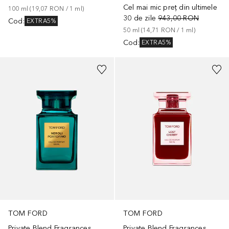
Cel mai mic preț din ultimele
100
ml
 (
19,07 RON
 / 
1
ml
)
30 de zile
943,00 RON
Cod
:
EXTRA5%
50
ml
 (
14,71 RON
 / 
1
ml
)
Cod
:
EXTRA5%
TOM FORD
TOM FORD
Private Blend Fragrances
Private Blend Fragrances