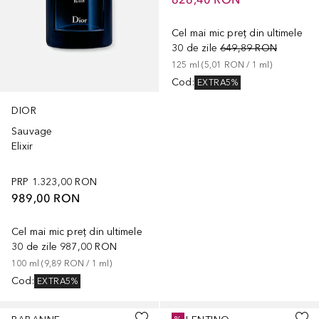
Cel mai mic preț din ultimele
30 de zile
649,89 RON
125
ml
 (
5,01 RON
 / 
1
ml
)
Cod
:
EXTRA5%
DIOR
Sauvage
Elixir
PRP
1.323,00 RON
989,00 RON
Cel mai mic preț din ultimele
30 de zile
987,00 RON
100
ml
 (
9,89 RON
 / 
1
ml
)
Cod
:
EXTRA5%