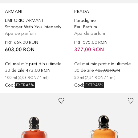
ARMANI
PRADA
EMPORIO ARMANI
Paradigme
Stronger With You Intensely
Eau Parfum
Apa de parfum
Apa de parfum
PRP
669,00 RON
PRP
575,00 RON
603,00 RON
377,00 RON
Cel mai mic preț din ultimele
Cel mai mic preț din ultimele
30 de zile
473,00 RON
30 de zile
403,00 RON
100
ml
 (
6,03 RON
 / 
1
ml
)
50
ml
 (
7,54 RON
 / 
1
ml
)
Cod
:
Cod
:
EXTRA5%
EXTRA5%