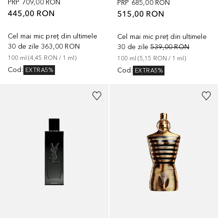
PRP
709,00 RON
PRP
685,00 RON
445,00 RON
515,00 RON
Cel mai mic preț din ultimele
Cel mai mic preț din ultimele
30 de zile
363,00 RON
30 de zile
539,00 RON
100
ml
 (
4,45 RON
 / 
1
ml
)
100
ml
 (
5,15 RON
 / 
1
ml
)
Cod
:
Cod
:
EXTRA5%
EXTRA5%