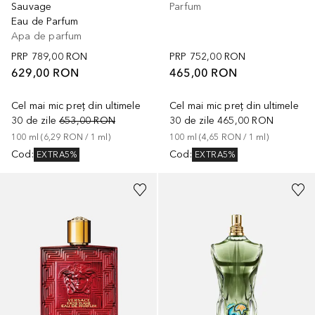
Sauvage
Parfum
Eau de Parfum
Apa de parfum
PRP
789,00 RON
PRP
752,00 RON
629,00 RON
465,00 RON
Cel mai mic preț din ultimele
Cel mai mic preț din ultimele
30 de zile
653,00 RON
30 de zile
465,00 RON
100
ml
 (
6,29 RON
 / 
1
ml
)
100
ml
 (
4,65 RON
 / 
1
ml
)
Cod
:
Cod
:
EXTRA5%
EXTRA5%