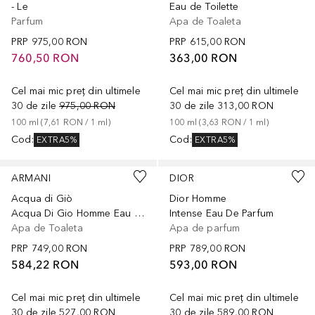
- Le
Eau de Toilette
Parfum
Apa de Toaleta
PRP
975,00 RON
PRP
615,00 RON
760,50 RON
363,00 RON
Cel mai mic preț din ultimele
Cel mai mic preț din ultimele
30 de zile
975,00 RON
30 de zile
313,00 RON
100
ml
 (
7,61 RON
 / 
1
ml
)
100
ml
 (
3,63 RON
 / 
1
ml
)
Cod
:
Cod
:
EXTRA5%
EXTRA5%
ARMANI
DIOR
Acqua di Giò
Dior Homme
Acqua Di Gio Homme Eau de Toilette
Intense Eau De Parfum
Apa de Toaleta
Apa de parfum
PRP
749,00 RON
PRP
789,00 RON
584,22 RON
593,00 RON
Cel mai mic preț din ultimele
Cel mai mic preț din ultimele
30 de zile
527,00 RON
30 de zile
589,00 RON