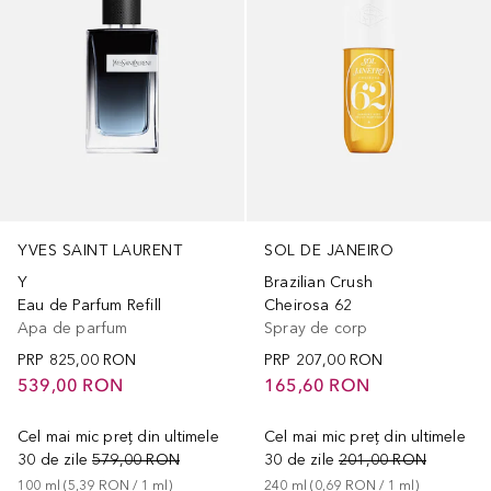
YVES SAINT LAURENT
SOL DE JANEIRO
Y
Brazilian Crush
Eau de Parfum Refill
Cheirosa 62
Apa de parfum
Spray de corp
PRP
825,00 RON
PRP
207,00 RON
539,00 RON
165,60 RON
Cel mai mic preț din ultimele
Cel mai mic preț din ultimele
30 de zile
579,00 RON
30 de zile
201,00 RON
100
ml
 (
5,39 RON
 / 
1
ml
)
240
ml
 (
0,69 RON
 / 
1
ml
)