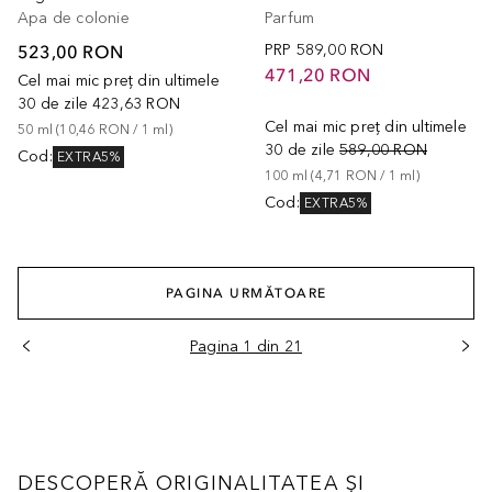
Apa de colonie
Parfum
523,00 RON
PRP
589,00 RON
471,20 RON
Cel mai mic preț din ultimele
30 de zile
423,63 RON
Cel mai mic preț din ultimele
50
ml
 (
10,46 RON
 / 
1
ml
)
30 de zile
589,00 RON
Cod
:
EXTRA5%
100
ml
 (
4,71 RON
 / 
1
ml
)
Cod
:
EXTRA5%
PAGINA URMĂTOARE
Pagina 1 din 21
DESCOPERĂ ORIGINALITATEA ȘI