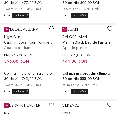
30 de zile
477,00 RON
30 de zile
809,00 RON
100
ml
 (
4,77 RON
 / 
1
ml
)
100
ml
 (
6,47 RON
 / 
1
ml
)
Cod
:
Cod
:
EXTRA5%
EXTRA5%
DOLCE&GABBANA
BVLGARI
%
%
Light Blue
BVLGARI MAN
Capri in Love Pour Homme Eau de Parfum
Man In Black Eau de Parfum
Apa de parfum
Apa de parfum
PRP
745,00 RON
PRP
555,00 RON
596,00 RON
444,00 RON
Cel mai mic preț din ultimele
Cel mai mic preț din ultimele
30 de zile
745,00 RON
30 de zile
555,00 RON
100
ml
 (
5,96 RON
 / 
1
ml
)
60
ml
 (
7,40 RON
 / 
1
ml
)
Cod
:
Cod
:
EXTRA5%
EXTRA5%
YVES SAINT LAURENT
VERSACE
%
MYSLF
Eros