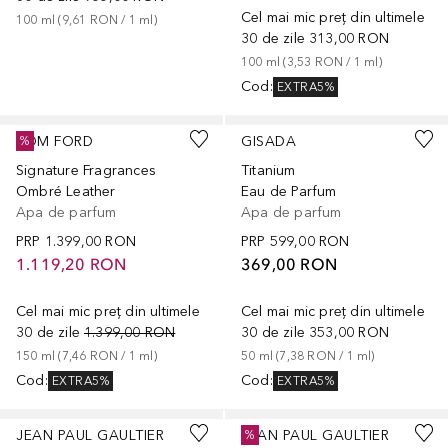
Cel mai mic preț din ultimele
100
ml
 (
9,61 RON
 / 
1
ml
)
30 de zile
313,00 RON
100
ml
 (
3,53 RON
 / 
1
ml
)
Cod
:
EXTRA5%
TOM FORD
GISADA
%
Signature Fragrances
Titanium
Ombré Leather
Eau de Parfum
Apa de parfum
Apa de parfum
PRP
1.399,00 RON
PRP
599,00 RON
1.119,20 RON
369,00 RON
Cel mai mic preț din ultimele
Cel mai mic preț din ultimele
30 de zile
1.399,00 RON
30 de zile
353,00 RON
150
ml
 (
7,46 RON
 / 
1
ml
)
50
ml
 (
7,38 RON
 / 
1
ml
)
Cod
:
Cod
:
EXTRA5%
EXTRA5%
JEAN PAUL GAULTIER
JEAN PAUL GAULTIER
%