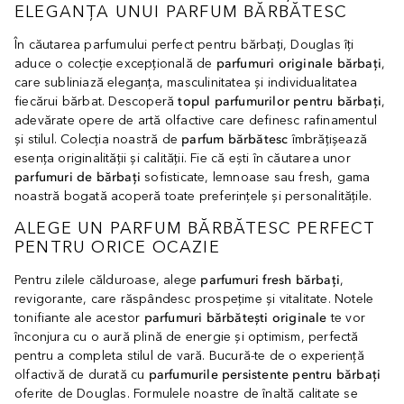
ELEGANȚA UNUI PARFUM BĂRBĂTESC
În căutarea parfumului perfect pentru bărbați, Douglas îți
aduce o colecție excepțională de
parfumuri originale bărbați
,
care subliniază eleganța, masculinitatea și individualitatea
fiecărui bărbat. Descoperă
topul parfumurilor pentru bărbați
,
adevărate opere de artă olfactive care definesc rafinamentul
și stilul. Colecția noastră de
parfum bărbătesc
îmbrățișează
esența originalității și calității. Fie că ești în căutarea unor
parfumuri de bărbați
sofisticate, lemnoase sau fresh, gama
noastră bogată acoperă toate preferințele și personalitățile.
ALEGE UN PARFUM BĂRBĂTESC PERFECT
PENTRU ORICE OCAZIE
Pentru zilele călduroase, alege
parfumuri fresh bărbați
,
revigorante, care răspândesc prospețime și vitalitate. Notele
tonifiante ale acestor
parfumuri bărbătești originale
te vor
înconjura cu o aură plină de energie și optimism, perfectă
pentru a completa stilul de vară. Bucură-te de o experiență
olfactivă de durată cu
parfumurile persistente pentru bărbați
oferite de Douglas. Formulele noastre de înaltă calitate se