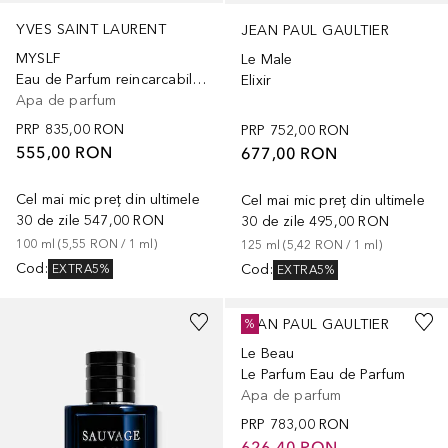
YVES SAINT LAURENT
JEAN PAUL GAULTIER
MYSLF
Le Male
Eau de Parfum reincarcabila barbati
Elixir
Apa de parfum
PRP
835,00 RON
PRP
752,00 RON
555,00 RON
677,00 RON
Cel mai mic preț din ultimele
Cel mai mic preț din ultimele
30 de zile
547,00 RON
30 de zile
495,00 RON
100
ml
 (
5,55 RON
 / 
1
ml
)
125
ml
 (
5,42 RON
 / 
1
ml
)
Cod
:
Cod
:
EXTRA5%
EXTRA5%
JEAN PAUL GAULTIER
%
Le Beau
Le Parfum Eau de Parfum
Apa de parfum
PRP
783,00 RON
626,40 RON