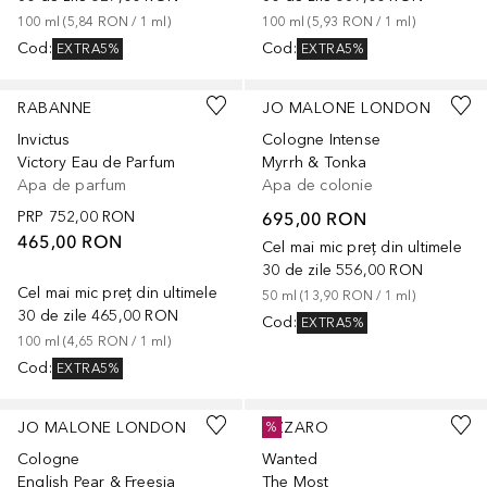
100
ml
 (
5,84 RON
 / 
1
ml
)
100
ml
 (
5,93 RON
 / 
1
ml
)
Cod
:
Cod
:
EXTRA5%
EXTRA5%
RABANNE
JO MALONE LONDON
Invictus
Cologne Intense
Victory Eau de Parfum
Myrrh & Tonka
Apa de parfum
Apa de colonie
PRP
752,00 RON
695,00 RON
465,00 RON
Cel mai mic preț din ultimele
30 de zile
556,00 RON
Cel mai mic preț din ultimele
50
ml
 (
13,90 RON
 / 
1
ml
)
30 de zile
465,00 RON
Cod
:
EXTRA5%
100
ml
 (
4,65 RON
 / 
1
ml
)
Cod
:
EXTRA5%
JO MALONE LONDON
AZZARO
%
Cologne
Wanted
English Pear & Freesia
The Most