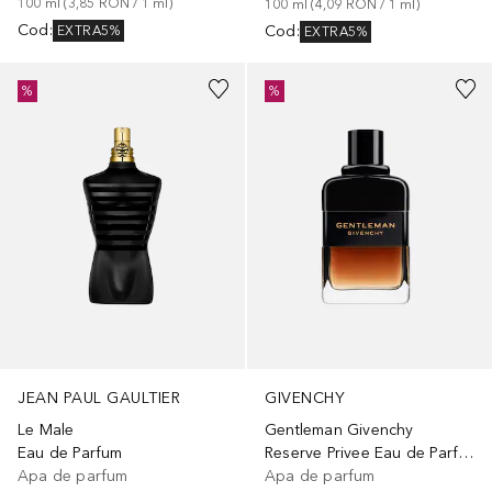
100
ml
 (
3,85 RON
 / 
1
ml
)
100
ml
 (
4,09 RON
 / 
1
ml
)
Cod
:
Cod
:
EXTRA5%
EXTRA5%
%
%
JEAN PAUL GAULTIER
GIVENCHY
Le Male
Gentleman Givenchy
Eau de Parfum
Reserve Privee Eau de Parfum
Apa de parfum
Apa de parfum