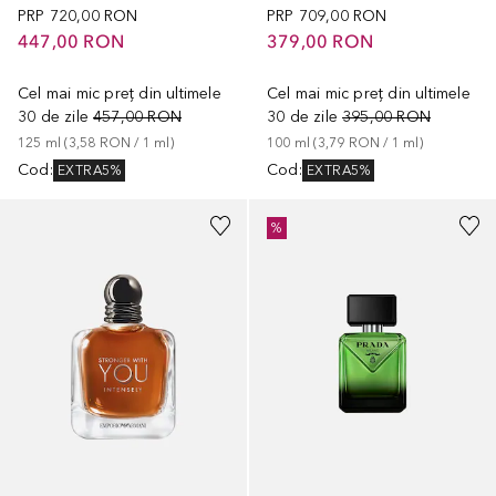
PRP
720,00 RON
PRP
709,00 RON
447,00 RON
379,00 RON
Cel mai mic preț din ultimele
Cel mai mic preț din ultimele
30 de zile
457,00 RON
30 de zile
395,00 RON
125
ml
 (
3,58 RON
 / 
1
ml
)
100
ml
 (
3,79 RON
 / 
1
ml
)
Cod
:
Cod
:
EXTRA5%
EXTRA5%
%