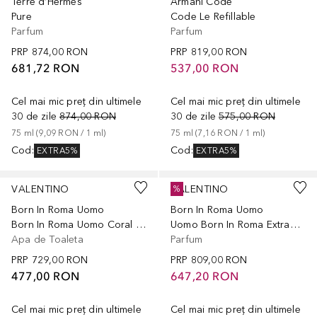
Terre d’Hermès
Armani Code
Pure
Code Le Refillable
Parfum
Parfum
PRP
874,00 RON
PRP
819,00 RON
681,72 RON
537,00 RON
Cel mai mic preț din ultimele
Cel mai mic preț din ultimele
30 de zile
874,00 RON
30 de zile
575,00 RON
75
ml
 (
9,09 RON
 / 
1
ml
)
75
ml
 (
7,16 RON
 / 
1
ml
)
Cod
:
Cod
:
EXTRA5%
EXTRA5%
VALENTINO
VALENTINO
%
Born In Roma Uomo
Born In Roma Uomo
Born In Roma Uomo Coral Fantasy Eau de Toilette
Uomo Born In Roma Extradose
Apa de Toaleta
Parfum
PRP
729,00 RON
PRP
809,00 RON
477,00 RON
647,20 RON
Cel mai mic preț din ultimele
Cel mai mic preț din ultimele