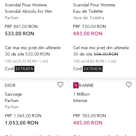
Scandal Pour Homme
Scandal Pour Homme
Scandal Absolu for Him
Eau de Toilette
Parfum
Apa de Toaleta
PRP
861,00 RON
PRP
720,00 RON
533,00 RON
483,00 RON
Cel mai mic preț din ultimele
Cel mai mic preț din ultimele
30 de zile
533,00 RON
30 de zile
504,00 RON
100
ml
 (
5,33 RON
 / 
1
ml
)
100
ml
 (
4,83 RON
 / 
1
ml
)
Cod
:
Cod
:
EXTRA5%
EXTRA5%
DIOR
RABANNE
%
Sauvage
1 Million
Parfum
Intense
Parfum
PRP
1.363,00 RON
PRP
783,00 RON
1.053,00 RON
485,00 RON