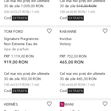
Cel mai mic preț din ultimele
Cel mai mic preț din ultimele
30 de zile
1.009,00 RON
30 de zile
519,00 RON
200
ml
 (
5,27 RON
 / 
1
ml
)
100
ml
 (
4,85 RON
 / 
1
ml
)
Cod
:
Cod
:
EXTRA5%
EXTRA5%
TOM FORD
RABANNE
Signature Fragrances
Invictus
Noir Extreme Eau de
Victory
Apa de parfum
PRP
1.119,00 RON
PRP
752,00 RON
919,00 RON
465,00 RON
Cel mai mic preț din ultimele
Cel mai mic preț din ultimele
30 de zile
903,00 RON
30 de zile
465,00 RON
100
ml
 (
9,19 RON
 / 
1
ml
)
100
ml
 (
4,65 RON
 / 
1
ml
)
Cod
:
Cod
:
EXTRA5%
EXTRA5%
HERMÈS
ARMANI
%