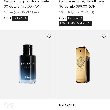
Cel mai mic preț din ultimele
Cel mai mic preț din ultimele
30 de zile
473,00 RON
30 de zile
389,00 RON
100
ml
 (
4,25 RON
 / 
1
ml
)
100
ml
 (
3,23 RON
 / 
1
ml
)
Cod
:
Cod
:
EXTRA5%
EXTRA5%
EXCLUSIV DOUGLAS
DIOR
RABANNE