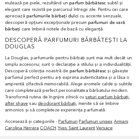
mulează pe piele, rezultând un
parfum bărbătesc
subtil și
elegant care rezistă pe parcursul întregii zile. Pentru cei care
apreciază
parfumurile bărbați dulci
cu accente senzuale,
descoperă opțiuni excepționale precum
parfumuri de vară
bărbați
care îmbină notele de bază cu eleganță.
DESCOPERĂ PARFUMURI BĂRBĂTEȘTI LA
DOUGLAS
La Douglas, parfumurile pentru bărbați sunt mai mult decât un
simplu accesoriu; sunt o declarație a stilului și a individualității.
Descoperă colecția noastră de
parfum bărbătesc
și găsește
parfumul perfect pentru a-ți exprima autenticitatea și a lăsa o
amprentă olfactivă memorabilă. Alege aromele calde și subtile
care completează perfect personalitatea bărbatului modern.
Transformă rutina de îngrijire zilnică cu
seturi parfum bărbați
,
after shave
sau
deodorant bărbați
, menite să se îmbine
armonios și să completeze experiența parfumată.
Accesează și categoriile -
Parfumuri
Parfumuri unisex
Armani
Carolina Herrera
COACH
Yves Saint Laurent
Versace