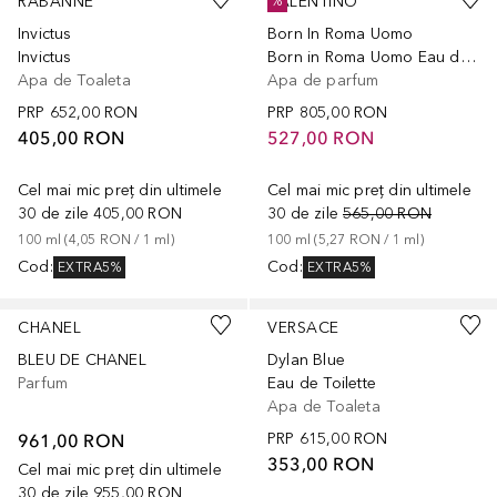
RABANNE
VALENTINO
%
Invictus
Born In Roma Uomo
Invictus
Born in Roma Uomo Eau de Parfum Intense
Apa de Toaleta
Apa de parfum
PRP
652,00 RON
PRP
805,00 RON
405,00 RON
527,00 RON
Cel mai mic preț din ultimele
Cel mai mic preț din ultimele
30 de zile
405,00 RON
30 de zile
565,00 RON
100
ml
 (
4,05 RON
 / 
1
ml
)
100
ml
 (
5,27 RON
 / 
1
ml
)
Cod
:
Cod
:
EXTRA5%
EXTRA5%
CHANEL
VERSACE
BLEU DE CHANEL
Dylan Blue
Parfum
Eau de Toilette
Apa de Toaleta
961,00 RON
PRP
615,00 RON
353,00 RON
Cel mai mic preț din ultimele
30 de zile
955,00 RON