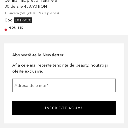
Cel mai mic preț din ultimele
30 de zile
438,90 RON
1
Bucată
 (
501,60 RON
 / 
1
pieces
)
Cod
:
EXTRA5%
epuizat
Abonează-te la Newsletter!
Află cele mai recente tendințe de beauty, noutăți și
oferte exclusive.
Adresa de e-mail
*
ÎNSCRIE-TE ACUM!