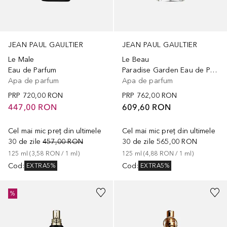
JEAN PAUL GAULTIER
JEAN PAUL GAULTIER
Le Male
Le Beau
Eau de Parfum
Paradise Garden Eau de Parfum
Apa de parfum
Apa de parfum
PRP
720,00 RON
PRP
762,00 RON
447,00 RON
609,60 RON
Cel mai mic preț din ultimele
Cel mai mic preț din ultimele
30 de zile
457,00 RON
30 de zile
565,00 RON
125
ml
 (
3,58 RON
 / 
1
ml
)
125
ml
 (
4,88 RON
 / 
1
ml
)
Cod
:
Cod
:
EXTRA5%
EXTRA5%
%