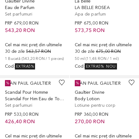
Gaultier Divine
La Belle
Eau de Parfum
LA BELLE ROSEA
Set parfumuri
Apa de parfum
PRP
679,00 RON
PRP
675,00 RON
543,20 RON
573,75 RON
Cel mai mic preț din ultimele
Cel mai mic preț din ultimele
30 de zile
563,57 RON
30 de zile
675,00 RON
1
Bucată
 (
543,20 RON
 / 
1
pieces
)
50
ml
 (
11,48 RON
 / 
1
ml
)
Cod
:
Cod
:
EXTRA5%
EXTRA5%
NOU
JEAN PAUL GAULTIER
JEAN PAUL GAULTIER
%
%
Scandal Pour Homme
Gaultier Divine
Scandal For Him Eau de Toilette Gift Set
Body Lotion
Set parfumuri
Lotiune pentru corp
PRP
533,00 RON
PRP
360,00 RON
426,40 RON
270,00 RON
Cel mai mic preț din ultimele
Cel mai mic preț din ultimele