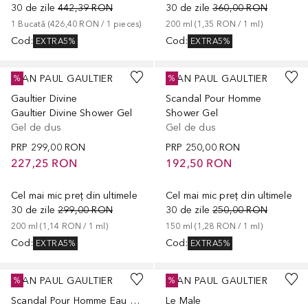
30 de zile
442,39 RON
30 de zile
360,00 RON
1
Bucată
 (
426,40 RON
 / 
1
pieces
)
200
ml
 (
1,35 RON
 / 
1
ml
)
Cod
:
Cod
:
EXTRA5%
EXTRA5%
JEAN PAUL GAULTIER
JEAN PAUL GAULTIER
%
%
Gaultier Divine
Scandal Pour Homme
Gaultier Divine Shower Gel
Shower Gel
Gel de dus
Gel de dus
PRP
299,00 RON
PRP
250,00 RON
227,25 RON
192,50 RON
Cel mai mic preț din ultimele
Cel mai mic preț din ultimele
30 de zile
299,00 RON
30 de zile
250,00 RON
200
ml
 (
1,14 RON
 / 
1
ml
)
150
ml
 (
1,28 RON
 / 
1
ml
)
Cod
:
Cod
:
EXTRA5%
EXTRA5%
JEAN PAUL GAULTIER
JEAN PAUL GAULTIER
%
%
Scandal Pour Homme Eau de Toilette 100 ml Gift Set
Le Male