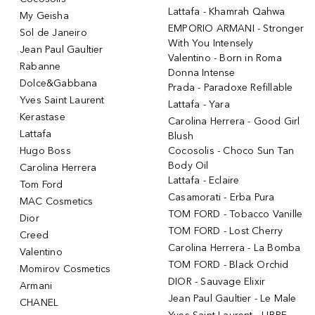
Lattafa - Khamrah Qahwa
My Geisha
EMPORIO ARMANI - Stronger
Sol de Janeiro
With You Intensely
Jean Paul Gaultier
Valentino - Born in Roma
Rabanne
Donna Intense
Dolce&Gabbana
Prada - Paradoxe Refillable
Yves Saint Laurent
Lattafa - Yara
Kerastase
Carolina Herrera - Good Girl
Lattafa
Blush
Hugo Boss
Cocosolis - Choco Sun Tan
Body Oil
Carolina Herrera
Lattafa - Eclaire
Tom Ford
Casamorati - Erba Pura
MAC Cosmetics
TOM FORD - Tobacco Vanille
Dior
TOM FORD - Lost Cherry
Creed
Carolina Herrera - La Bomba
Valentino
TOM FORD - Black Orchid
Momirov Cosmetics
DIOR - Sauvage Elixir
Armani
Jean Paul Gaultier - Le Male
CHANEL