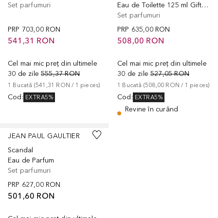
Set parfumuri
Eau de Toilette 125 ml Gift Set
Set parfumuri
PRP
703,00 RON
PRP
635,00 RON
541,31 RON
508,00 RON
Cel mai mic preț din ultimele
Cel mai mic preț din ultimele
30 de zile
555,37 RON
30 de zile
527,05 RON
1
Bucată
 (
541,31 RON
 / 
1
pieces
)
1
Bucată
 (
508,00 RON
 / 
1
pieces
)
Cod
:
Cod
:
EXTRA5%
EXTRA5%
Revine în curând
JEAN PAUL GAULTIER
Scandal
Eau de Parfum
Set parfumuri
PRP
627,00 RON
501,60 RON