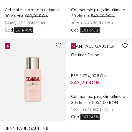
Cel mai mic preț din ultimele
Cel mai mic preț din ultimele
30 de zile
689,00 RON
30 de zile
543,00 RON
50
ml
 (
11,02 RON
 / 
1
ml
)
30
ml
 (
14,48 RON
 / 
1
ml
)
Cod
:
Cod
:
EXTRA5%
EXTRA5%
JEAN PAUL GAULTIER
%
%
Gaultier Divine
PRP
1.054,00 RON
843,20 RON
Cel mai mic preț din ultimele
30 de zile
1.054,00 RON
100
ml
 (
8,43 RON
 / 
1
ml
)
Cod
:
EXTRA5%
JEAN PAUL GAULTIER