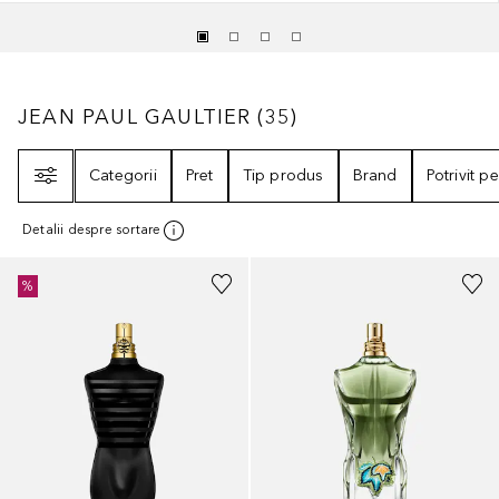
JEAN PAUL GAULTIER
35
REZULTATE
JEAN PAUL GAULTIER
(
35
)
Filtrare
Categorii
Pret
Tip produs
Brand
Potrivit p
Detalii despre sortare
%