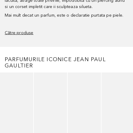
lacuita, atrage toate privirile, impodobita cu un piercing auriu
si un corset impletit care ii sculpteaza silueta.
Mai mult decat un parfum, este o declaratie purtata pe piele.
Către produse
PARFUMURILE ICONICE JEAN PAUL
GAULTIER
Cursor de sărit