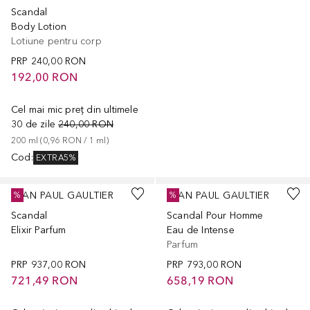
Scandal
Body Lotion
Lotiune pentru corp
PRP
240,00 RON
192,00 RON
Cel mai mic preț din ultimele
30 de zile
240,00 RON
200
ml
 (
0,96 RON
 / 
1
ml
)
Cod
:
EXTRA5%
JEAN PAUL GAULTIER
JEAN PAUL GAULTIER
%
%
Scandal
Scandal Pour Homme
Elixir Parfum
Eau de Intense
Parfum
PRP
937,00 RON
PRP
793,00 RON
721,49 RON
658,19 RON