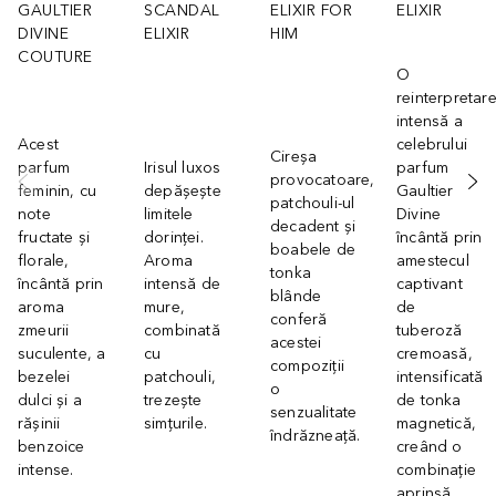
GAULTIER
SCANDAL
ELIXIR FOR
ELIXIR
DIVINE
ELIXIR
HIM
COUTURE
O
reinterpretar
intensă a
Acest
celebrului
Cireșa
parfum
Irisul luxos
parfum
provocatoare,
feminin, cu
depășește
Gaultier
patchouli-ul
note
limitele
Divine
decadent și
fructate și
dorinței.
încântă prin
boabele de
florale,
Aroma
amestecul
tonka
încântă prin
intensă de
captivant
blânde
aroma
mure,
de
conferă
zmeurii
combinată
tuberoză
acestei
suculente, a
cu
cremoasă,
compoziții
bezelei
patchouli,
intensificată
o
dulci și a
trezește
de tonka
senzualitate
rășinii
simțurile.
magnetică,
îndrăzneață.
benzoice
creând o
intense.
combinație
aprinsă.