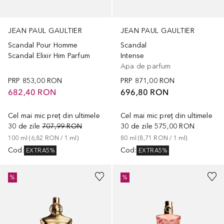
JEAN PAUL GAULTIER
JEAN PAUL GAULTIER
Scandal Pour Homme
Scandal
Scandal Elixir Him Parfum
Intense
Apa de parfum
PRP
853,00 RON
PRP
871,00 RON
682,40 RON
696,80 RON
Cel mai mic preț din ultimele
Cel mai mic preț din ultimele
30 de zile
707,99 RON
30 de zile
575,00 RON
100
ml
 (
6,82 RON
 / 
1
ml
)
80
ml
 (
8,71 RON
 / 
1
ml
)
Cod
:
Cod
:
EXTRA5%
EXTRA5%
%
%