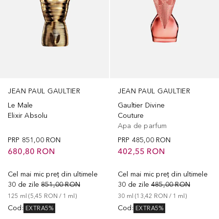
JEAN PAUL GAULTIER
JEAN PAUL GAULTIER
Le Male
Gaultier Divine
Elixir Absolu
Couture
Apa de parfum
PRP
851,00 RON
PRP
485,00 RON
680,80 RON
402,55 RON
Cel mai mic preț din ultimele
Cel mai mic preț din ultimele
30 de zile
851,00 RON
30 de zile
485,00 RON
125
ml
 (
5,45 RON
 / 
1
ml
)
30
ml
 (
13,42 RON
 / 
1
ml
)
Cod
:
Cod
:
EXTRA5%
EXTRA5%