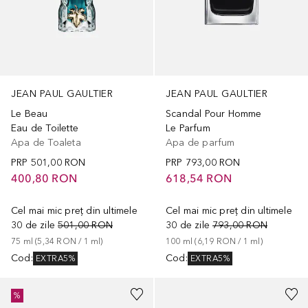
JEAN PAUL GAULTIER
JEAN PAUL GAULTIER
Le Beau
Scandal Pour Homme
Eau de Toilette
Le Parfum
Apa de Toaleta
Apa de parfum
PRP
501,00 RON
PRP
793,00 RON
400,80 RON
618,54 RON
Cel mai mic preț din ultimele
Cel mai mic preț din ultimele
30 de zile
501,00 RON
30 de zile
793,00 RON
75
ml
 (
5,34 RON
 / 
1
ml
)
100
ml
 (
6,19 RON
 / 
1
ml
)
Cod
:
Cod
:
EXTRA5%
EXTRA5%
%