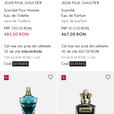
JEAN PAUL GAULTIER
JEAN PAUL GAULTIER
Scandal Pour Homme
Scandal
Eau de Toilette
Eau de Parfum
Apa de Toaleta
Apa de parfum
PRP
720,00 RON
PRP
613,00 RON
483,00 RON
467,00 RON
Cel mai mic preț din ultimele
Cel mai mic preț din ultimele
30 de zile
504,00 RON
30 de zile
467,00 RON
100
ml
 (
4,83 RON
 / 
1
ml
)
50
ml
 (
9,34 RON
 / 
1
ml
)
Cod
:
Cod
:
EXTRA5%
EXTRA5%
%
%