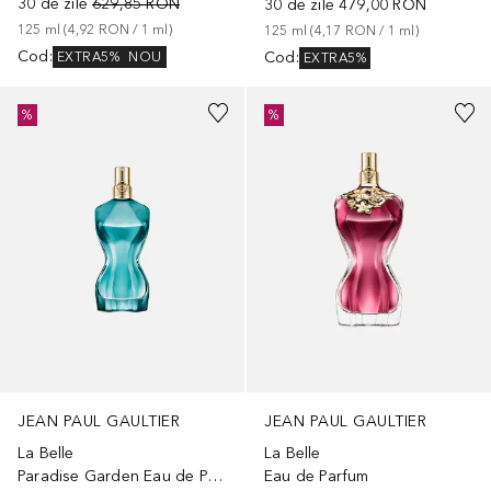
30 de zile
629,85 RON
30 de zile
479,00 RON
125
ml
 (
4,92 RON
 / 
1
ml
)
125
ml
 (
4,17 RON
 / 
1
ml
)
Cod
:
Cod
:
EXTRA5%
NOU
EXTRA5%
%
%
JEAN PAUL GAULTIER
JEAN PAUL GAULTIER
La Belle
La Belle
Paradise Garden Eau de Parfum
Eau de Parfum