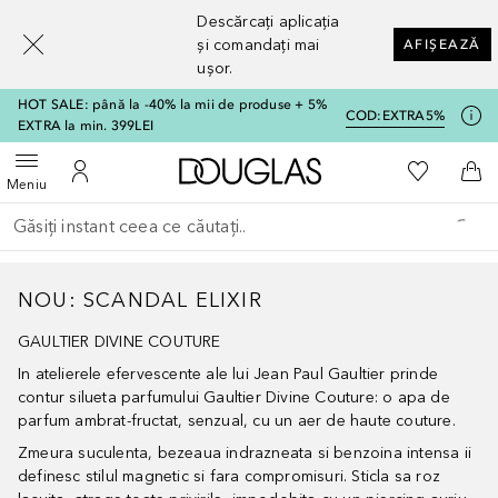
[navigation.slideout.screenreader]
Descărcați aplicația
și comandați mai
AFIȘEAZĂ
ușor.
HOT SALE: până la -40% la mii de produse + 5%
COD:
EXTRA5%
EXTRA la min. 399LEI
Către pagina principală
Către List
Deschide meniul
Către Contul meu
Căt
Meniu
Înapoi
Executați căutarea
NOU: SCANDAL ELIXIR
GAULTIER DIVINE COUTURE
In atelierele efervescente ale lui Jean Paul Gaultier prinde
contur silueta parfumului Gaultier Divine Couture: o apa de
parfum ambrat-fructat, senzual, cu un aer de haute couture.
Zmeura suculenta, bezeaua indrazneata si benzoina intensa ii
definesc stilul magnetic si fara compromisuri. Sticla sa roz