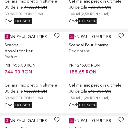
Cel mai mic preț din ultimele
Cel mai mic preț din ultimele
30 de zile
740,23 RON
30 de zile
793,00 RON
80
ml
 (
9,02 RON
 / 
1
ml
)
100
ml
 (
6,58 RON
 / 
1
ml
)
Cod
:
Cod
:
EXTRA5%
EXTRA5%
JEAN PAUL GAULTIER
JEAN PAUL GAULTIER
%
%
Scandal
Scandal Pour Homme
Absolu for Her
Deodorant
Parfum
PRP
955,00 RON
PRP
245,00 RON
744,90 RON
188,65 RON
Cel mai mic preț din ultimele
Cel mai mic preț din ultimele
30 de zile
955,00 RON
30 de zile
245,00 RON
80
ml
 (
9,31 RON
 / 
1
ml
)
150
ml
 (
1,26 RON
 / 
1
ml
)
Cod
:
Cod
:
EXTRA5%
EXTRA5%
JEAN PAUL GAULTIER
JEAN PAUL GAULTIER
%
%