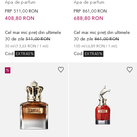
Apa de parfum
Apa de parfum
PRP
511,00 RON
PRP
861,00 RON
408,80 RON
688,80 RON
Cel mai mic preț din ultimele
Cel mai mic preț din ultimele
30 de zile
511,00 RON
30 de zile
861,00 RON
30
ml
 (
13,63 RON
 / 
1
ml
)
100
ml
 (
6,89 RON
 / 
1
ml
)
Cod
:
Cod
:
EXTRA5%
EXTRA5%
%