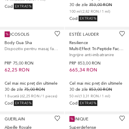
30 de zile
353,00 RON
Cod
:
EXTRA5%
100
ml
 (
2,82 RON
 / 
1
ml
)
Cod
:
EXTRA5%
COCOSOLIS
ESTÉE LAUDER
%
Body Gua Sha
Resilience
Dispozitiv pentru masaj facial
Multi-Effect Tri-Peptide Face and Neck Cream SPF15
Ingrijire anti-imbatranire
PRP
75,00 RON
PRP
853,00 RON
62,25 RON
665,34 RON
Cel mai mic preț din ultimele
Cel mai mic preț din ultimele
30 de zile
75,00 RON
30 de zile
853,00 RON
1
Bucată
 (
62,25 RON
 / 
1
pieces
)
50
ml
 (
13,31 RON
 / 
1
ml
)
Cod
:
Cod
:
EXTRA5%
EXTRA5%
GUERLAIN
CLINIQUE
%
Abeille Royale
Superdefense