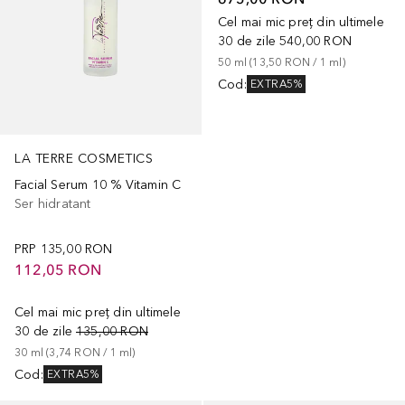
Cel mai mic preț din ultimele
30 de zile
540,00 RON
50
ml
 (
13,50 RON
 / 
1
ml
)
Cod
:
EXTRA5%
LA TERRE COSMETICS
Facial Serum 10 % Vitamin C
Ser hidratant
PRP
135,00 RON
112,05 RON
Cel mai mic preț din ultimele
30 de zile
135,00 RON
30
ml
 (
3,74 RON
 / 
1
ml
)
Cod
:
EXTRA5%