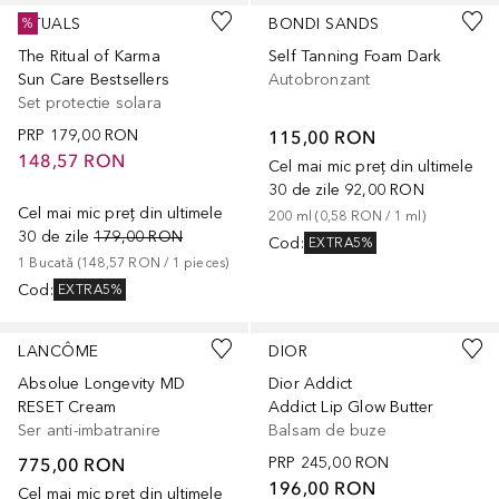
RITUALS
BONDI SANDS
%
The Ritual of Karma
Self Tanning Foam Dark
Sun Care Bestsellers
Autobronzant
Set protectie solara
PRP
179,00 RON
115,00 RON
148,57 RON
Cel mai mic preț din ultimele
30 de zile
92,00 RON
Cel mai mic preț din ultimele
200
ml
 (
0,58 RON
 / 
1
ml
)
30 de zile
179,00 RON
Cod
:
EXTRA5%
1
Bucată
 (
148,57 RON
 / 
1
pieces
)
Cod
:
EXTRA5%
+
2
LANCÔME
DIOR
Absolue Longevity MD
Dior Addict
RESET Cream
Addict Lip Glow Butter
Ser anti-imbatranire
Balsam de buze
775,00 RON
PRP
245,00 RON
196,00 RON
Cel mai mic preț din ultimele