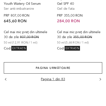
Youth Watery Oil Serum
Gel SPF 40
Ser anti-imbatranire
Gel de fata
PRP
807,00 RON
PRP
355,00 RON
645,60 RON
284,00 RON
Cel mai mic preț din ultimele
Cel mai mic preț din ultimele
30 de zile
807,00 RON
30 de zile
355,00 RON
50
ml
 (
12,91 RON
 / 
1
ml
)
50
ml
 (
5,68 RON
 / 
1
ml
)
Cod
:
Cod
:
EXTRA5%
EXTRA5%
PAGINA URMĂTOARE
Pagina 1 din 83