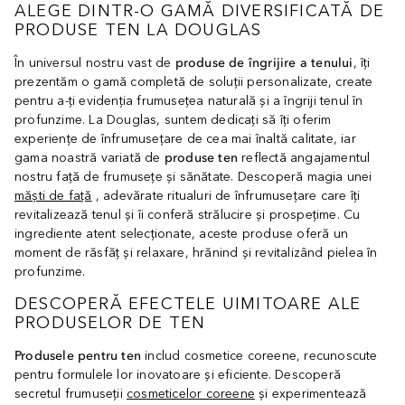
ALEGE DINTR-O GAMĂ DIVERSIFICATĂ DE
PRODUSE TEN LA DOUGLAS
În universul nostru vast de
produse de îngrijire a tenului
, îți
prezentăm o gamă completă de soluții personalizate, create
pentru a-ți evidenția frumusețea naturală și a îngriji tenul în
profunzime. La Douglas, suntem dedicați să îți oferim
experiențe de înfrumusețare de cea mai înaltă calitate, iar
gama noastră variată de
produse ten
reflectă angajamentul
nostru față de frumusețe și sănătate. Descoperă magia unei
măști de față
, adevărate ritualuri de înfrumusețare care îți
revitalizează tenul și îi conferă strălucire și prospețime. Cu
ingrediente atent selecționate, aceste produse oferă un
moment de răsfăț și relaxare, hrănind și revitalizând pielea în
profunzime.
DESCOPERĂ EFECTELE UIMITOARE ALE
PRODUSELOR DE TEN
Produsele pentru ten
includ cosmetice coreene, recunoscute
pentru formulele lor inovatoare și eficiente. Descoperă
secretul frumuseții
cosmeticelor coreene
și experimentează