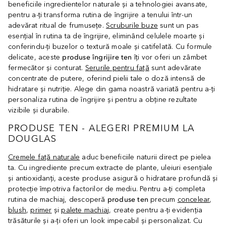
beneficiile ingredientelor naturale și a tehnologiei avansate,
pentru a-ți transforma rutina de îngrijire a tenului într-un
adevărat ritual de frumusețe.
Scruburile buze
sunt un pas
esențial în rutina ta de îngrijire, eliminând celulele moarte și
conferindu-ți buzelor o textură moale și catifelată. Cu formule
delicate, aceste
produse îngrijire ten
îți vor oferi un zâmbet
fermecător și conturat.
Serurile pentru față
sunt adevărate
concentrate de putere, oferind pielii tale o doză intensă de
hidratare și nutriție. Alege din gama noastră variată pentru a-ți
personaliza rutina de îngrijire și pentru a obține rezultate
vizibile și durabile.
PRODUSE TEN - ALEGERI PREMIUM LA
DOUGLAS
Cremele față naturale
aduc beneficiile naturii direct pe pielea
ta. Cu ingrediente precum extracte de plante, uleiuri esențiale
și antioxidanți, aceste produse asigură o hidratare profundă și
protecție împotriva factorilor de mediu. Pentru a-ți completa
rutina de machiaj, descoperă
produse ten
precum
concelear
,
blush
,
primer
și
palete machiaj
, create pentru a-ți evidenția
trăsăturile și a-ți oferi un look impecabil și personalizat. Cu