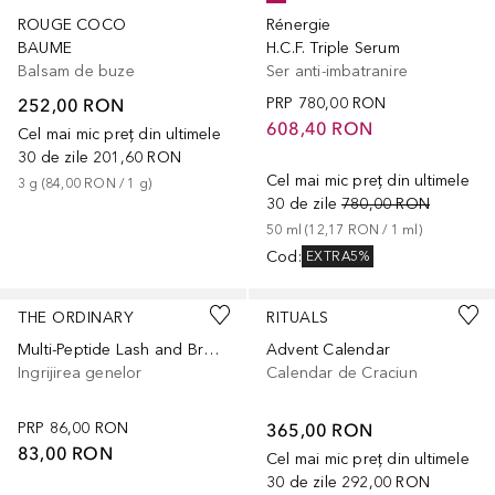
ROUGE COCO
Rénergie
BAUME
H.C.F. Triple Serum
Balsam de buze
Ser anti-imbatranire
252,00 RON
PRP
780,00 RON
608,40 RON
Cel mai mic preț din ultimele
30 de zile
201,60 RON
Cel mai mic preț din ultimele
3
g
 (
84,00 RON
 / 
1
g
)
30 de zile
780,00 RON
50
ml
 (
12,17 RON
 / 
1
ml
)
Cod
:
EXTRA5%
THE ORDINARY
RITUALS
Multi-Peptide Lash and Brow Serum
Advent Calendar
Ingrijirea genelor
Calendar de Craciun
PRP
86,00 RON
365,00 RON
83,00 RON
Cel mai mic preț din ultimele
30 de zile
292,00 RON