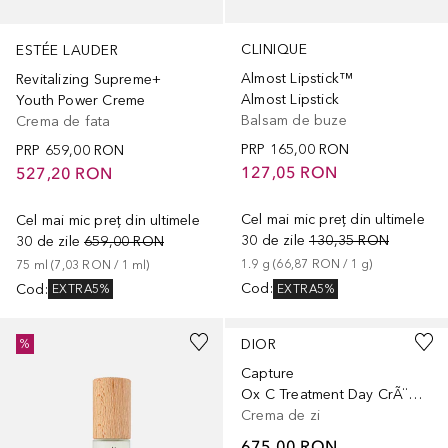
CLINIQUE
ESTÉE LAUDER
Almost Lipstick™
Revitalizing Supreme+
Almost Lipstick
Youth Power Creme
Balsam de buze
Crema de fata
PRP
165,00 RON
PRP
659,00 RON
127,05 RON
527,20 RON
Cel mai mic preț din ultimele
Cel mai mic preț din ultimele
30 de zile
130,35 RON
30 de zile
659,00 RON
1.9
g
 (
66,87 RON
 / 
1
g
)
75
ml
 (
7,03 RON
 / 
1
ml
)
Cod
:
Cod
:
EXTRA5%
EXTRA5%
DIOR
%
Capture
Ox C Treatment Day CrÃ¨me Refill
Crema de zi
675,00 RON