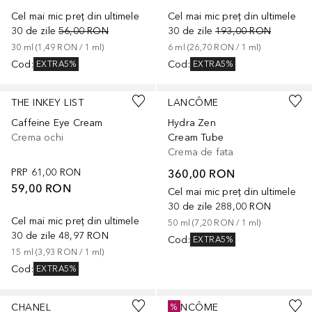
Cel mai mic preț din ultimele
Cel mai mic preț din ultimele
30 de zile
56,00 RON
30 de zile
193,00 RON
30
ml
 (
1,49 RON
 / 
1
ml
)
6
ml
 (
26,70 RON
 / 
1
ml
)
Cod
:
Cod
:
EXTRA5%
EXTRA5%
THE INKEY LIST
LANCÔME
Caffeine Eye Cream
Hydra Zen
Crema ochi
Cream Tube
Crema de fata
PRP
61,00 RON
360,00 RON
59,00 RON
Cel mai mic preț din ultimele
30 de zile
288,00 RON
Cel mai mic preț din ultimele
50
ml
 (
7,20 RON
 / 
1
ml
)
30 de zile
48,97 RON
Cod
:
EXTRA5%
15
ml
 (
3,93 RON
 / 
1
ml
)
Cod
:
EXTRA5%
+
8
CHANEL
LANCÔME
%