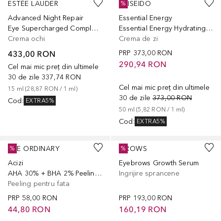
ESTÉE LAUDER
SHISEIDO
%
Advanced Night Repair
Essential Energy
Eye Supercharged Complex S
Essential Energy Hydrating Day Cream SPF 20
Crema ochi
Crema de zi
433,00 RON
PRP
373,00 RON
290,94 RON
Cel mai mic preț din ultimele
30 de zile
337,74 RON
Cel mai mic preț din ultimele
15
ml
 (
28,87 RON
 / 
1
ml
)
30 de zile
373,00 RON
Cod
:
EXTRA5%
50
ml
 (
5,82 RON
 / 
1
ml
)
Cod
:
EXTRA5%
THE ORDINARY
IBROWS
%
%
Acizi
Eyebrows Growth Serum
AHA 30% + BHA 2% Peeling Solution
Ingrijire sprancene
Peeling pentru fata
PRP
58,00 RON
PRP
193,00 RON
44,80 RON
160,19 RON