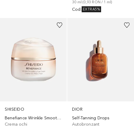
30
ml
 (
0,93 RON
 / 
1
ml
)
Cod
:
EXTRA5%
SHISEIDO
DIOR
Benefiance Wrinkle Smoothing Eye Cream
Self-Tanning Drops
Crema ochi
Autobronzant