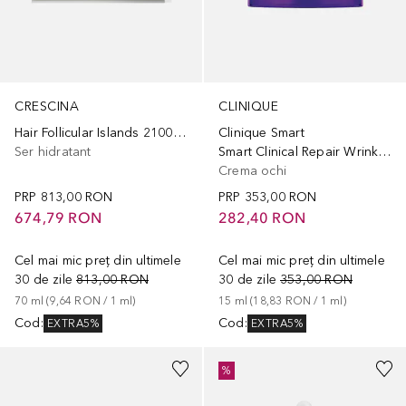
CRESCINA
CLINIQUE
Hair Follicular Islands 2100 Anti Hair Loss Women
Clinique Smart
Ser hidratant
Smart Clinical Repair Wrinkle Correcting Eye Cream
Crema ochi
PRP
813,00 RON
PRP
353,00 RON
674,79 RON
282,40 RON
Cel mai mic preț din ultimele
Cel mai mic preț din ultimele
30 de zile
813,00 RON
30 de zile
353,00 RON
70
ml
 (
9,64 RON
 / 
1
ml
)
15
ml
 (
18,83 RON
 / 
1
ml
)
Cod
:
Cod
:
EXTRA5%
EXTRA5%
%