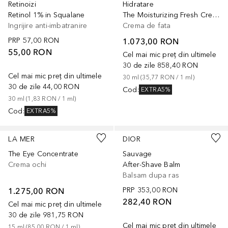
Retinoizi
Hidratare
Retinol 1% in Squalane
The Moisturizing Fresh Cream
Ingrijire anti-imbatranire
Crema de fata
PRP
57,00 RON
1.073,00 RON
55,00 RON
Cel mai mic preț din ultimele
30 de zile
858,40 RON
Cel mai mic preț din ultimele
30
ml
 (
35,77 RON
 / 
1
ml
)
30 de zile
44,00 RON
Cod
:
EXTRA5%
30
ml
 (
1,83 RON
 / 
1
ml
)
Cod
:
EXTRA5%
LA MER
DIOR
The Eye Concentrate
Sauvage
Crema ochi
After-Shave Balm
Balsam dupa ras
1.275,00 RON
PRP
353,00 RON
282,40 RON
Cel mai mic preț din ultimele
30 de zile
981,75 RON
Cel mai mic preț din ultimele
15
ml
 (
85,00 RON
 / 
1
ml
)