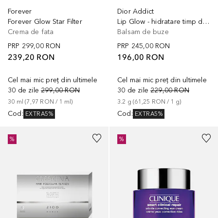
Forever
Dior Addict
Forever Glow Star Filter
Lip Glow - hidratare timp de 48H
Crema de fata
Balsam de buze
PRP
299,00 RON
PRP
245,00 RON
239,20 RON
196,00 RON
Cel mai mic preț din ultimele
Cel mai mic preț din ultimele
30 de zile
299,00 RON
30 de zile
229,00 RON
30
ml
 (
7,97 RON
 / 
1
ml
)
3.2
g
 (
61,25 RON
 / 
1
g
)
Cod
:
Cod
:
EXTRA5%
EXTRA5%
%
%