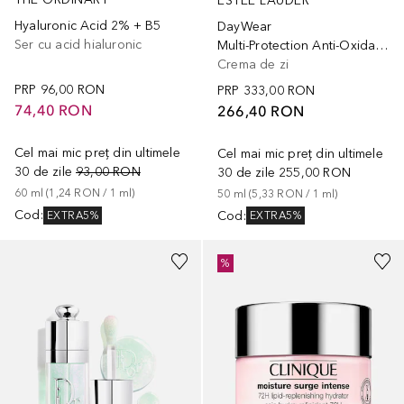
ESTÉE LAUDER
Hyaluronic Acid 2% + B5
DayWear
Ser cu acid hialuronic
Multi-Protection Anti-Oxidant 24H-Moisture Creme SPF15
Crema de zi
PRP
96,00 RON
PRP
333,00 RON
74,40 RON
266,40 RON
Cel mai mic preț din ultimele
Cel mai mic preț din ultimele
30 de zile
93,00 RON
30 de zile
255,00 RON
60
ml
 (
1,24 RON
 / 
1
ml
)
50
ml
 (
5,33 RON
 / 
1
ml
)
Cod
:
Cod
:
EXTRA5%
EXTRA5%
+
5
%