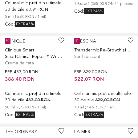
Cel mai mic preț din ultimele
1
Bucată
 (
365,00 RON
 / 
1
pieces
)
30 de zile
63,91 RON
Cod
:
EXTRA5%
5
ml
 (
16,60 RON
 / 
1
ml
)
Cod
:
EXTRA5%
CLINIQUE
CRESCINA
%
%
Clinique Smart
Transdermic Re-Growth și Anti-hair Loss 1300 Women
SmartClinical Repair™ Wrinkle Correcting Cream
Ser hidratant
Crema de fata
PRP
483,00 RON
PRP
629,00 RON
386,40 RON
522,07 RON
Cel mai mic preț din ultimele
Cel mai mic preț din ultimele
30 de zile
483,00 RON
30 de zile
629,00 RON
50
ml
 (
7,73 RON
 / 
1
ml
)
70
ml
 (
7,46 RON
 / 
1
ml
)
Cod
:
Cod
:
EXTRA5%
EXTRA5%
THE ORDINARY
LA MER