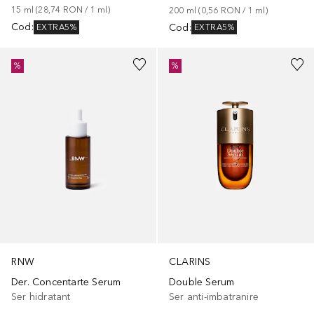
15
ml
 (
28,74 RON
 / 
1
ml
)
200
ml
 (
0,56 RON
 / 
1
ml
)
Cod
:
Cod
:
EXTRA5%
EXTRA5%
%
%
RNW
CLARINS
Der. Concentarte Serum
Double Serum
Ser hidratant
Ser anti-imbatranire