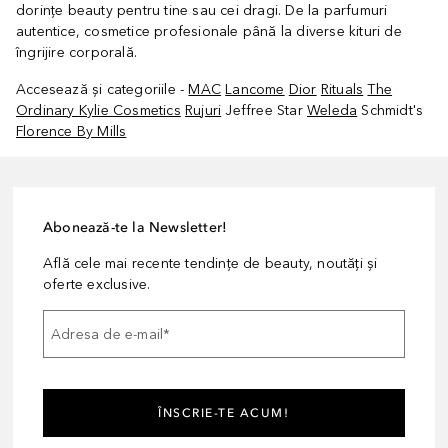
dorințe beauty pentru tine sau cei dragi. De la parfumuri
autentice, cosmetice profesionale până la diverse kituri de
îngrijire corporală.
Accesează și categoriile -
MAC
Lancome
Dior
Rituals
The
Ordinary
Kylie Cosmetics
Rujuri
Jeffree Star
Weleda
Schmidt's
Florence By Mills
Abonează-te la Newsletter!
Află cele mai recente tendințe de beauty, noutăți și
oferte exclusive.
Adresa de e-mail
*
ÎNSCRIE-TE ACUM!