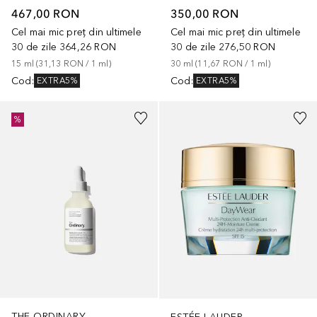
467,00 RON
350,00 RON
Cel mai mic preț din ultimele
Cel mai mic preț din ultimele
30 de zile
364,26 RON
30 de zile
276,50 RON
15
ml
 (
31,13 RON
 / 
1
ml
)
30
ml
 (
11,67 RON
 / 
1
ml
)
Cod
:
Cod
:
EXTRA5%
EXTRA5%
%
THE ORDINARY