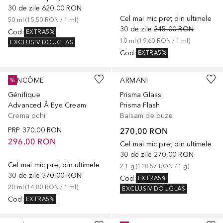
30 de zile
620,00 RON
Cel mai mic preț din ultimele
50
ml
 (
15,50 RON
 / 
1
ml
)
30 de zile
245,00 RON
Cod
:
EXTRA5%
10
ml
 (
19,60 RON
 / 
1
ml
)
EXCLUSIV DOUGLAS
Cod
:
EXTRA5%
+
12
LANCÔME
ARMANI
%
Génifique
Prisma Glass
Advanced Â Eye Cream
Prisma Flash
Crema ochi
Balsam de buze
PRP
370,00 RON
270,00 RON
296,00 RON
Cel mai mic preț din ultimele
30 de zile
270,00 RON
Cel mai mic preț din ultimele
2.1
g
 (
128,57 RON
 / 
1
g
)
30 de zile
370,00 RON
Cod
:
EXTRA5%
20
ml
 (
14,80 RON
 / 
1
ml
)
EXCLUSIV DOUGLAS
Cod
:
EXTRA5%