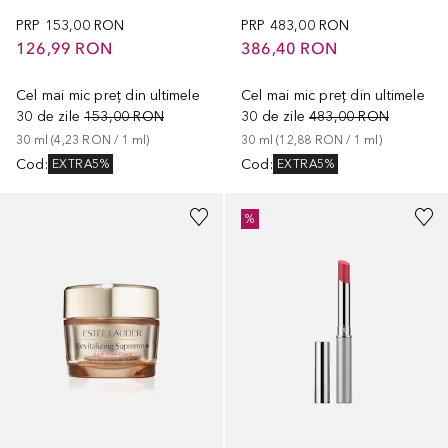
PRP
153,00 RON
PRP
483,00 RON
126,99 RON
386,40 RON
Cel mai mic preț din ultimele
Cel mai mic preț din ultimele
30 de zile
153,00 RON
30 de zile
483,00 RON
30
ml
 (
4,23 RON
 / 
1
ml
)
30
ml
 (
12,88 RON
 / 
1
ml
)
Cod
:
Cod
:
EXTRA5%
EXTRA5%
%