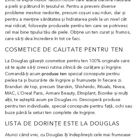
a pielii și pătrund în țesutul ei. Pentru a preveni diverse
probleme inestice nedorite, precum coșuri sau riduri, dar și
pentru a menține sănătatea și hidratarea pielii la un nivel cât
mai ridicat, folosește produsele pentru ten care se potrivesc
cel mai bine tipului tău de piele. Obține un ten curat și frumos,
care să-ți dea încredere în tot ce faci.
COSMETICE DE CALITATE PENTRU TEN
La Douglas găsești cosmetice pentru ten 100% originale care
să te ajute să-ți creezi rutina zilnică de curățare și îngrijire.
Comandă-ți acum
produse ten
special concepute pentru
pielea ta și bucură-te de îngrijire și frumusețe în fiecare zi.
Branduri de top, precum Starskin, Shisheido, Rituals, Nivea,
MAC, L'Oreal Paris, Armani Beauty, Elmiplant, Bionike și mulți
alții, te așteptă acum pe Douglas.ro. Descoperă produse
pentru ten individuale, special concepute pentru față, ochi sau
buze până la seturi ten complete de îngrijire.
LISTA DE DORINȚE ESTE LA DOUGLAS
Atunci când vrei, cu Douglas îți îndeplinești cele mai frumoase