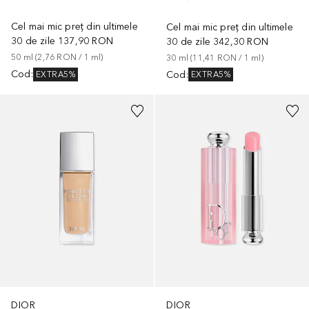
Cel mai mic preț din ultimele
Cel mai mic preț din ultimele
30 de zile
137,90 RON
30 de zile
342,30 RON
50
ml
 (
2,76 RON
 / 
1
ml
)
30
ml
 (
11,41 RON
 / 
1
ml
)
Cod
:
Cod
:
EXTRA5%
EXTRA5%
+
7
+
4
DIOR
DIOR