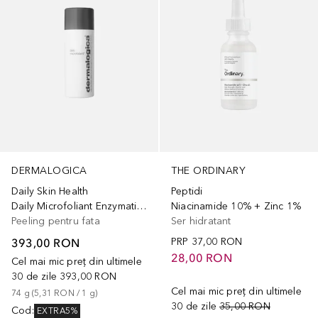
THE ORDINARY
DERMALOGICA
Peptidi
Daily Skin Health
Niacinamide 10% + Zinc 1%
Daily Microfoliant Enzymatic Exfoliating Rice-Based Powder
Ser hidratant
Peeling pentru fata
PRP
37,00 RON
393,00 RON
28,00 RON
Cel mai mic preț din ultimele
30 de zile
393,00 RON
Cel mai mic preț din ultimele
74
g
 (
5,31 RON
 / 
1
g
)
30 de zile
35,00 RON
Cod
:
EXTRA5%