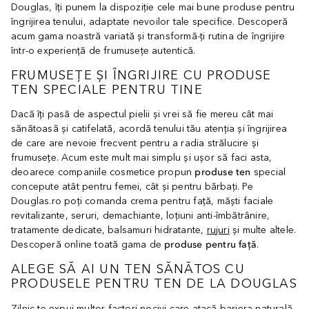
Douglas, îți punem la dispoziție cele mai bune produse pentru
îngrijirea tenului, adaptate nevoilor tale specifice. Descoperă
acum gama noastră variată și transformă-ți rutina de îngrijire
într-o experiență de frumusețe autentică.
FRUMUSEȚE ȘI ÎNGRIJIRE CU PRODUSE
TEN SPECIALE PENTRU TINE
Dacă îți pasă de aspectul pielii și vrei să fie mereu cât mai
sănătoasă și catifelată, acordă tenului tău atenția și îngrijirea
de care are nevoie frecvent pentru a radia strălucire și
frumusețe. Acum este mult mai simplu și ușor să faci asta,
deoarece companiile cosmetice propun
produse ten
special
concepute atât pentru femei, cât și pentru bărbați. Pe
Douglas.ro poți comanda crema pentru față, măști faciale
revitalizante, seruri, demachiante, loțiuni anti-îmbătrânire,
tratamente dedicate, balsamuri hidratante,
rujuri
și multe altele.
Descoperă online toată gama de
produse pentru față
.
ALEGE SĂ AI UN TEN SĂNĂTOS CU
PRODUSELE PENTRU TEN DE LA DOUGLAS
Zilnic te expui multor factori nocivi care atacă bariera naturală