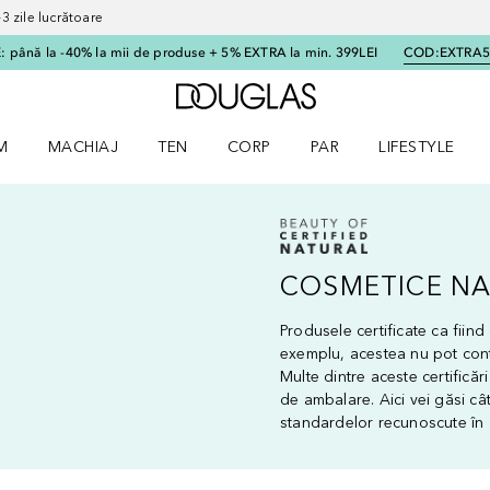
 zile lucrătoare
 până la -40% la mii de produse + 5% EXTRA la min. 399LEI
COD:
EXTRA
Către pagina principală
M
MACHIAJ
TEN
CORP
PAR
LIFESTYLE
dere meniu Parfum
Deschidere meniu Machiaj
Deschidere meniu Ten
Deschidere meniu Corp
Deschidere meniu Par
Deschidere meni
COSMETICE NA
Produsele certificate ca fiin
exemplu, acestea nu pot conț
Multe dintre aceste certifică
de ambalare. Aici vei găsi câ
standardelor recunoscute în d