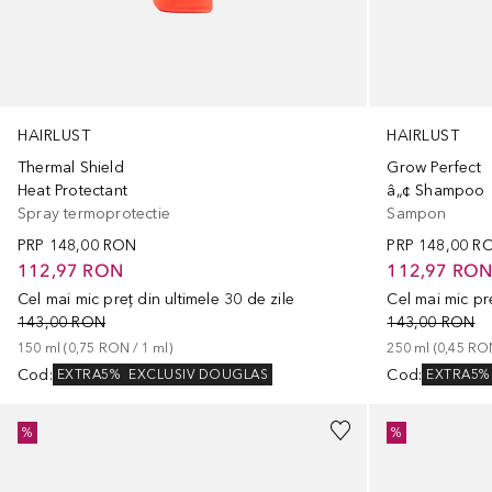
HAIRLUST
HAIRLUST
Thermal Shield
Grow Perfect
Heat Protectant
â„¢ Shampoo
Spray termoprotectie
Sampon
PRP
148,00 RON
PRP
148,00 R
112,97 RON
112,97 RO
Cel mai mic preț din ultimele 30 de zile
Cel mai mic pre
143,00 RON
143,00 RON
150
ml
 (
0,75 RON
 / 
1
ml
)
250
ml
 (
0,45 RO
Cod
:
Cod
:
EXTRA5%
EXCLUSIV DOUGLAS
EXTRA5%
%
%