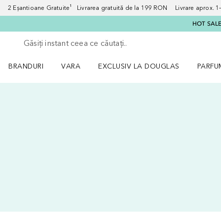
2 Eșantioane Gratuite¹ Livrarea gratuită de la 199 RON Livrare aprox. 1–3
HOT SALE:
Înapoi
Executați căutarea
BRANDURI
VARA
EXCLUSIV LA DOUGLAS
PARFU
Deschidere meniu BRANDURI
Deschidere meniu VARA
Deschi