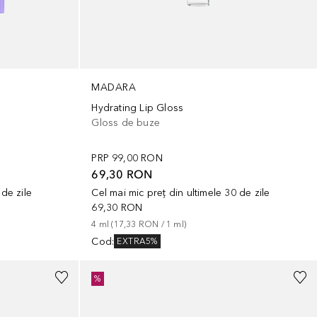
MADARA
Hydrating Lip Gloss
Gloss de buze
PRP
99,00 RON
69,30 RON
Cel mai mic preț din ultimele 30 de zile
 de zile
69,30 RON
4
ml
 (
17,33 RON
 / 
1
ml
)
Cod
:
EXTRA5%
%