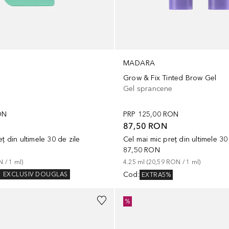
MADARA
Grow & Fix Tinted Brow Gel
Gel sprancene
ON
PRP
125,00 RON
N
87,50 RON
ț din ultimele 30 de zile
Cel mai mic preț din ultimele 30
87,50 RON
N
 / 
1
ml
)
4.25
ml
 (
20,59 RON
 / 
1
ml
)
Cod
:
EXCLUSIV DOUGLAS
EXTRA5%
%