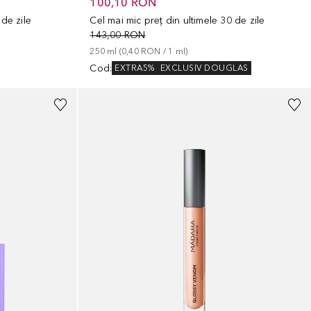
100,10 RON
 de zile
Cel mai mic preț din ultimele 30 de zile
143,00 RON
250
ml
 (
0,40 RON
 / 
1
ml
)
Cod
:
EXTRA5%
EXCLUSIV DOUGLAS