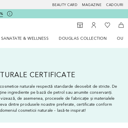
BEAUTY CARD
MAGAZINE
CADOURI
5%
 Douglas
Către List
Către Găsire magazin
Către Contul meu
Căt
SANATATE & WELLNESS
DOUGLAS COLLECTION
OUTL
u Lifestyle
Deschidere meniu SANATATE & WELLNESS
Deschidere meniu Douglas Collectio
TURALE CERTIFICATE
d cosmetice naturale respectă standarde deosebit de stricte. De
ine ingrediente pe bază de petrol sau anumite conservanți.
ri vizează, de asemenea, procesele de fabricație și materialele
teva dintre produsele noastre preferate, certificate conform
omeniul cosmeticii naturale – lasă-te inspirat!