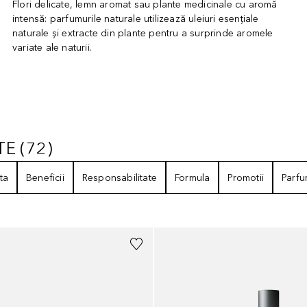
Flori delicate, lemn aromat sau plante medicinale cu aromă
intensă: parfumurile naturale utilizează uleiuri esențiale
naturale și extracte din plante pentru a surprinde aromele
variate ale naturii.
TE
(
72
)
ATE
72
REZULTATE
ta
Beneficii
Responsabilitate
Formula
Promotii
Parf