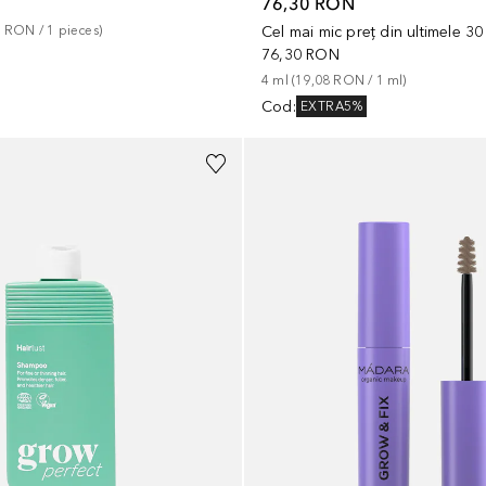
76,30 RON
N
Cel mai mic preț din ultimele 30
0 RON
 / 
1
pieces
)
76,30 RON
4
ml
 (
19,08 RON
 / 
1
ml
)
Cod
:
EXTRA5%