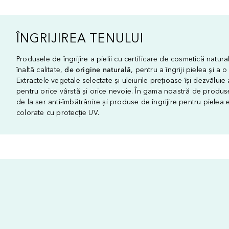
ÎNGRIJIREA TENULUI
Produsele de îngrijire a pielii cu certificare de cosmetică natura
înaltă calitate,
de origine naturală
, pentru a îngriji pielea și a o
Extractele vegetale selectate și uleiurile prețioase își dezvăluie a
pentru orice vârstă și orice nevoie. În gama noastră de produs
de la ser anti-îmbătrânire și produse de îngrijire pentru pielea
colorate cu protecție UV.