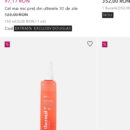
97,17 RON
352,00 RO
Cel mai mic preț din ultimele 30 de zile
1
Bucată
 (
352,0
123,00 RON
NOU
150
ml
 (
0,65 RON
 / 
1
ml
)
Cod
:
EXTRA5%
EXCLUSIV DOUGLAS
%
%