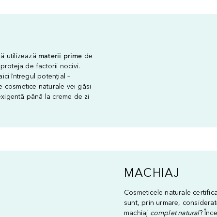
lă utilizează
materii prime
de
 proteja de factorii nocivi.
ici întregul potențial –
e cosmetice naturale vei găsi
 exigentă până la creme de zi
MACHIAJ
Cosmeticele naturale certific
sunt, prin urmare, considera
machiaj
complet natural
? Înc