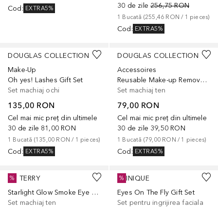
30 de zile
256,75 RON
Cod
:
EXTRA5%
1
Bucată
 (
255,46 RON
 / 
1
pieces
)
Cod
:
EXTRA5%
DOUGLAS COLLECTION
DOUGLAS COLLECTION
Make-Up
Accessoires
Oh yes! Lashes Gift Set
Reusable Make-up Remover Pads
Set machiaj ochi
Set machiaj ten
135,00 RON
79,00 RON
Cel mai mic preț din ultimele
Cel mai mic preț din ultimele
30 de zile
81,00 RON
30 de zile
39,50 RON
1
Bucată
 (
135,00 RON
 / 
1
pieces
)
1
Bucată
 (
79,00 RON
 / 
1
pieces
)
Cod
:
Cod
:
EXTRA5%
EXTRA5%
BY TERRY
CLINIQUE
%
%
Starlight Glow Smoke Eye Gift Set
Eyes On The Fly Gift Set
Set machiaj ten
Set pentru ingrijirea faciala