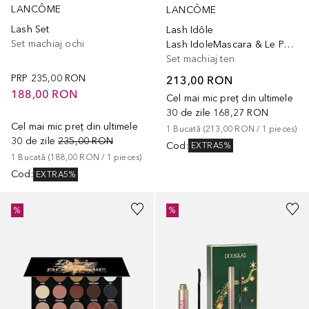
LANCÔME
LANCÔME
Lash Set
Lash Idôle
Set machiaj ochi
Lash IdoleMascara & Le Parfum Gift Set
Set machiaj ten
PRP
235,00 RON
213,00 RON
188,00 RON
Cel mai mic preț din ultimele
30 de zile
168,27 RON
Cel mai mic preț din ultimele
1
Bucată
 (
213,00 RON
 / 
1
pieces
)
30 de zile
235,00 RON
Cod
:
EXTRA5%
1
Bucată
 (
188,00 RON
 / 
1
pieces
)
Cod
:
EXTRA5%
%
%