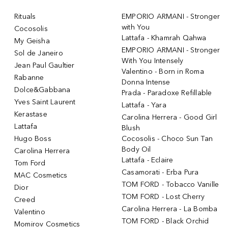
Rituals
EMPORIO ARMANI - Stronger
with You
Cocosolis
Lattafa - Khamrah Qahwa
My Geisha
EMPORIO ARMANI - Stronger
Sol de Janeiro
With You Intensely
Jean Paul Gaultier
Valentino - Born in Roma
Rabanne
Donna Intense
Dolce&Gabbana
Prada - Paradoxe Refillable
Yves Saint Laurent
Lattafa - Yara
Kerastase
Carolina Herrera - Good Girl
Lattafa
Blush
Hugo Boss
Cocosolis - Choco Sun Tan
Body Oil
Carolina Herrera
Lattafa - Eclaire
Tom Ford
Casamorati - Erba Pura
MAC Cosmetics
TOM FORD - Tobacco Vanille
Dior
TOM FORD - Lost Cherry
Creed
Carolina Herrera - La Bomba
Valentino
TOM FORD - Black Orchid
Momirov Cosmetics