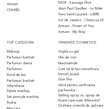
DIOR - Sauvage Elixir
Armani
Jean Paul Gaultier - Le Male
CHANEL
Yves Saint Laurent - LIBRE
Sol de Janeiro - Cheirosa 62
Armani - Power of You
Armani - My Way
TOP CATEGORII
TENDINȚE COSMETICE
Makeup
Unghii cu gel
Parfumuri barbati
Ulei de ricin
Parfumuri dama
Niacinamide
Parfumuri
Cum să îți faci manichiura
French acasă
Fond de ten
Gua Sha
Parfumuri barbati -
Ghid pentru verificarea
Aftershave
parfumului
Palete machiaj
Setting spray vs. spray de
Set pensule machiaj
fixare care este diferenta?
Pudra
Ordinea corectă de aplicare
Mascara