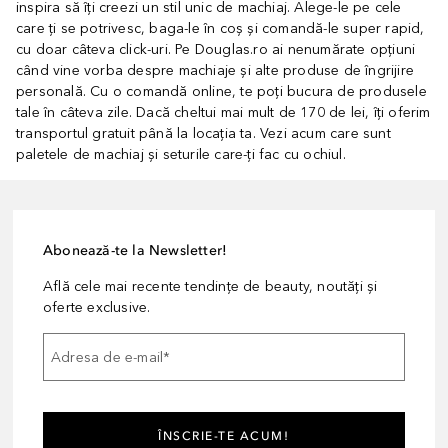
inspira să îți creezi un stil unic de machiaj. Alege-le pe cele
care ți se potrivesc, baga-le în coș și comandă-le super rapid,
cu doar câteva click-uri. Pe Douglas.ro ai nenumărate opțiuni
când vine vorba despre machiaje și alte produse de îngrijire
personală. Cu o comandă online, te poți bucura de produsele
tale în câteva zile. Dacă cheltui mai mult de 170 de lei, îți oferim
transportul gratuit până la locația ta. Vezi acum care sunt
paletele de machiaj și seturile care-ți fac cu ochiul.
Abonează-te la Newsletter!
Află cele mai recente tendințe de beauty, noutăți și
oferte exclusive.
Adresa de e-mail
*
ÎNSCRIE-TE ACUM!