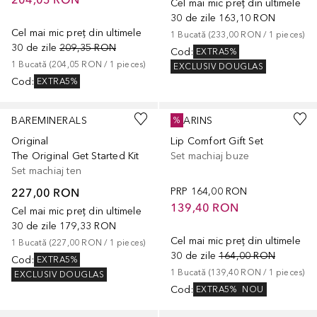
Cel mai mic preț din ultimele
30 de zile
163,10 RON
Cel mai mic preț din ultimele
1
Bucată
 (
233,00 RON
 / 
1
pieces
)
30 de zile
209,35 RON
Cod
:
EXTRA5%
1
Bucată
 (
204,05 RON
 / 
1
pieces
)
EXCLUSIV DOUGLAS
Cod
:
EXTRA5%
BAREMINERALS
CLARINS
%
Original
Lip Comfort Gift Set
The Original Get Started Kit
Set machiaj buze
Set machiaj ten
227,00 RON
PRP
164,00 RON
139,40 RON
Cel mai mic preț din ultimele
30 de zile
179,33 RON
Cel mai mic preț din ultimele
1
Bucată
 (
227,00 RON
 / 
1
pieces
)
30 de zile
164,00 RON
Cod
:
EXTRA5%
1
Bucată
 (
139,40 RON
 / 
1
pieces
)
EXCLUSIV DOUGLAS
Cod
:
EXTRA5%
NOU