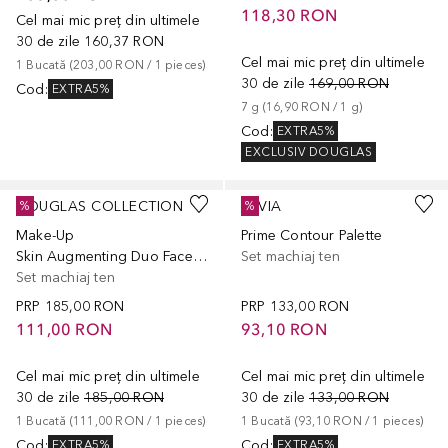
118,30 RON
Cel mai mic preț din ultimele
30 de zile
160,37 RON
Cel mai mic preț din ultimele
1
Bucată
 (
203,00 RON
 / 
1
pieces
)
30 de zile
169,00 RON
Cod
:
EXTRA5%
7
g
 (
16,90 RON
 / 
1
g
)
Cod
:
EXTRA5%
EXCLUSIV DOUGLAS
DOUGLAS COLLECTION
LUVIA
%
%
Make-Up
Prime Contour Palette
Skin Augmenting Duo Face Gift Set
Set machiaj ten
Set machiaj ten
PRP
185,00 RON
PRP
133,00 RON
111,00 RON
93,10 RON
Cel mai mic preț din ultimele
Cel mai mic preț din ultimele
30 de zile
185,00 RON
30 de zile
133,00 RON
1
Bucată
 (
111,00 RON
 / 
1
pieces
)
1
Bucată
 (
93,10 RON
 / 
1
pieces
)
Cod
:
Cod
:
EXTRA5%
EXTRA5%