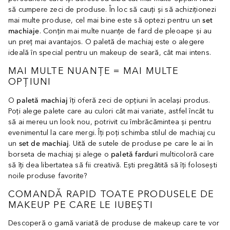
să cumpere zeci de produse. În loc să cauți și să achiziționezi
mai multe produse, cel mai bine este să optezi pentru un
set
machiaje
. Conțin mai multe nuanțe de fard de pleoape și au
un preț mai avantajos. O paletă de machiaj este o alegere
ideală în special pentru un makeup de seară, cât mai intens.
MAI MULTE NUANȚE = MAI MULTE
OPȚIUNI
O
paletă machiaj
îți oferă zeci de opțiuni în același produs.
Poți alege palete care au culori cât mai variate, astfel încât tu
să ai mereu un look nou, potrivit cu îmbrăcămintea și pentru
evenimentul la care mergi. Îți poți schimba stilul de machiaj cu
un
set de machiaj
. Uită de sutele de produse pe care le ai în
borseta de machiaj și alege o
paletă farduri
multicoloră care
să îți dea libertatea să fii creativă. Ești pregătită să îți folosești
noile produse favorite?
COMANDĂ RAPID TOATE PRODUSELE DE
MAKEUP PE CARE LE IUBEȘTI
Descoperă o gamă variată de produse de makeup care te vor