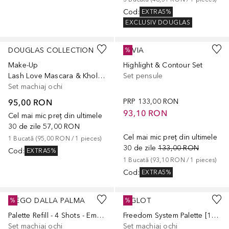
Cod
:
EXTRA5%
EXCLUSIV DOUGLAS
DOUGLAS COLLECTION
LUVIA
%
Make-Up
Highlight & Contour Set
Lash Love Mascara & Khol Black Gift Set
Set pensule
Set machiaj ochi
95,00 RON
PRP
133,00 RON
93,10 RON
Cel mai mic preț din ultimele
30 de zile
57,00 RON
Cel mai mic preț din ultimele
1
Bucată
 (
95,00 RON
 / 
1
pieces
)
30 de zile
133,00 RON
Cod
:
EXTRA5%
1
Bucată
 (
93,10 RON
 / 
1
pieces
)
Cod
:
EXTRA5%
DIEGO DALLA PALMA
INGLOT
%
%
Palette Refill - 4 Shots - Empty
Freedom System Palette [1] with Mirror
Set machiaj ochi
Set machiaj ochi