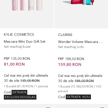
KYLIE COSMETICS
CLARINS
Mascara Mini Duo Gift Set
Wonder Volume Mascara Gift Set
Set machiaj buze
Set machiaj ochi
PRP
135,00 RON
PRP
188,00 RON
81,00 RON
159,80 RON
Cel mai mic preț din ultimele
Cel mai mic preț din ultimele
30 de zile
135,00 RON
30 de zile
188,00 RON
1
Bucată
 (
81,00 RON
 / 
1
pieces
)
1
Bucată
 (
15.980,00 RON
 / 
100
pieces
)
Cod
:
EXTRA5%
Cod
:
EXTRA5%
NOU
EXCLUSIV DOUGLAS