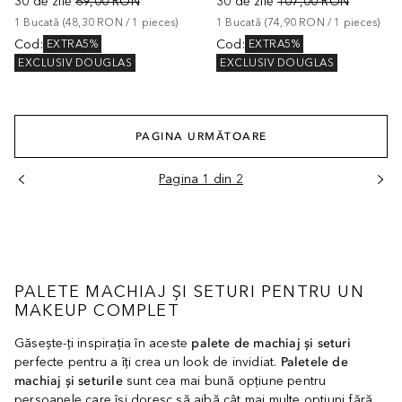
30 de zile
69,00 RON
30 de zile
107,00 RON
1
Bucată
 (
48,30 RON
 / 
1
pieces
)
1
Bucată
 (
74,90 RON
 / 
1
pieces
)
Cod
:
Cod
:
EXTRA5%
EXTRA5%
EXCLUSIV DOUGLAS
EXCLUSIV DOUGLAS
PAGINA URMĂTOARE
Pagina 1 din 2
PALETE MACHIAJ ȘI SETURI PENTRU UN
MAKEUP COMPLET
Găsește-ți inspirația în aceste
palete de machiaj și seturi
perfecte pentru a îți crea un look de invidiat.
Paletele de
machiaj și seturile
sunt cea mai bună opțiune pentru
persoanele care își doresc să aibă cât mai multe opțiuni fără