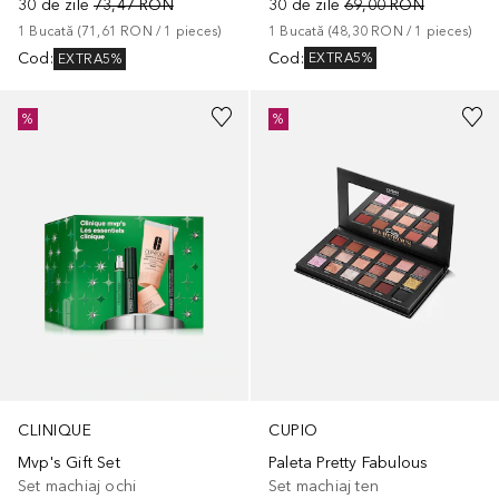
30 de zile
69,00 RON
30 de zile
73,47 RON
1
Bucată
 (
48,30 RON
 / 
1
pieces
)
1
Bucată
 (
71,61 RON
 / 
1
pieces
)
Cod
:
Cod
:
EXTRA5%
EXTRA5%
%
%
CLINIQUE
CUPIO
Mvp's Gift Set
Paleta Pretty Fabulous
Set machiaj ochi
Set machiaj ten