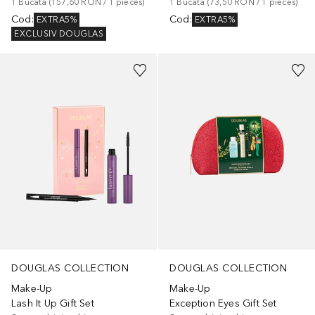
1
Bucată
 (
157,60 RON
 / 
1
pieces
)
1
Bucată
 (
73,50 RON
 / 
1
pieces
)
Cod
:
Cod
:
EXTRA5%
EXTRA5%
EXCLUSIV DOUGLAS
DOUGLAS COLLECTION
DOUGLAS COLLECTION
Make-Up
Make-Up
Lash It Up Gift Set
Exception Eyes Gift Set