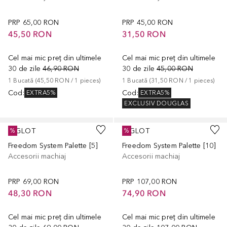
PRP
65,00 RON
PRP
45,00 RON
45,50 RON
31,50 RON
Cel mai mic preț din ultimele
Cel mai mic preț din ultimele
30 de zile
46,90 RON
30 de zile
45,00 RON
1
Bucată
 (
45,50 RON
 / 
1
pieces
)
1
Bucată
 (
31,50 RON
 / 
1
pieces
)
Cod
:
Cod
:
EXTRA5%
EXTRA5%
EXCLUSIV DOUGLAS
INGLOT
INGLOT
%
%
Freedom System Palette [5]
Freedom System Palette [10]
Accesorii machiaj
Accesorii machiaj
PRP
69,00 RON
PRP
107,00 RON
48,30 RON
74,90 RON
Cel mai mic preț din ultimele
Cel mai mic preț din ultimele