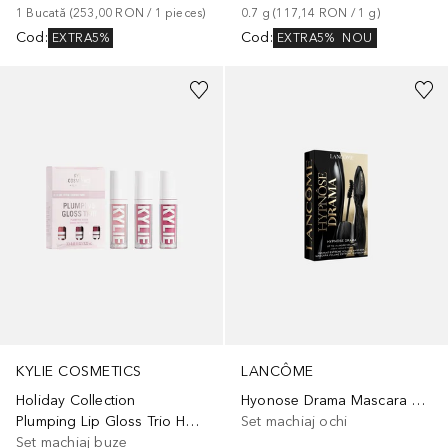
1
Bucată
 (
253,00 RON
 / 
1
pieces
)
0.7
g
 (
117,14 RON
 / 
1
g
)
Cod
:
Cod
:
EXTRA5%
EXTRA5%
NOU
KYLIE COSMETICS
LANCÔME
Holiday Collection
Hyonose Drama Mascara Gift Set
Plumping Lip Gloss Trio Holiday Gift Set
Set machiaj ochi
Set machiaj buze