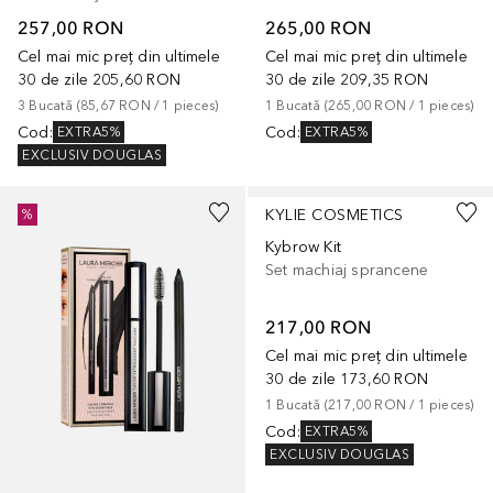
257,00 RON
265,00 RON
Cel mai mic preț din ultimele
Cel mai mic preț din ultimele
30 de zile
205,60 RON
30 de zile
209,35 RON
3
Bucată
 (
85,67 RON
 / 
1
pieces
)
1
Bucată
 (
265,00 RON
 / 
1
pieces
)
Cod
:
Cod
:
EXTRA5%
EXTRA5%
EXCLUSIV DOUGLAS
+
3
KYLIE COSMETICS
%
Kybrow Kit
Set machiaj sprancene
217,00 RON
Cel mai mic preț din ultimele
30 de zile
173,60 RON
1
Bucată
 (
217,00 RON
 / 
1
pieces
)
Cod
:
EXTRA5%
EXCLUSIV DOUGLAS