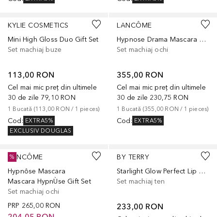
KYLIE COSMETICS
LANCÔME
Mini High Gloss Duo Gift Set
Hypnose Drama Mascara & Cils Booster XL Gift Set
Set machiaj buze
Set machiaj ochi
113,00 RON
355,00 RON
Cel mai mic preț din ultimele
Cel mai mic preț din ultimele
30 de zile
79,10 RON
30 de zile
230,75 RON
1
Bucată
 (
113,00 RON
 / 
1
pieces
)
1
Bucată
 (
355,00 RON
 / 
1
pieces
)
Cod
:
Cod
:
EXTRA5%
EXTRA5%
EXCLUSIV DOUGLAS
LANCÔME
BY TERRY
%
Hypnôse Mascara
Starlight Glow Perfect Lip Gift Set
Mascara HypnÙse Gift Set
Set machiaj ten
Set machiaj ochi
PRP
265,00 RON
233,00 RON
204,05 RON