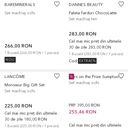
BAREMINERALS
DANNES BEAUTY
Set machiaj ochi
Paleta farduri ChocoLatte
Set machiaj ten
283,00 RON
Cel mai mic preț din ultimele
266,00 RON
30 de zile
283,00 RON
1
Bucată
 (
266,00 RON
 / 
1
pieces
)
1
Bucată
 (
283,00 RON
 / 
1
pieces
)
NOU
Cod
:
EXTRA5%
LANCÔME
Eyes on the Prize Sumptuous Extreme Trio Gift Set
%
Set machiaj ochi
Monsieur Big Gift Set
Set machiaj ochi
225,00 RON
PRP
395,00 RON
255,46 RON
Cel mai mic preț din ultimele
30 de zile
180,00 RON
Cel mai mic preț din ultimele
1
Bucată
 (
225,00 RON
 / 
1
pieces
)