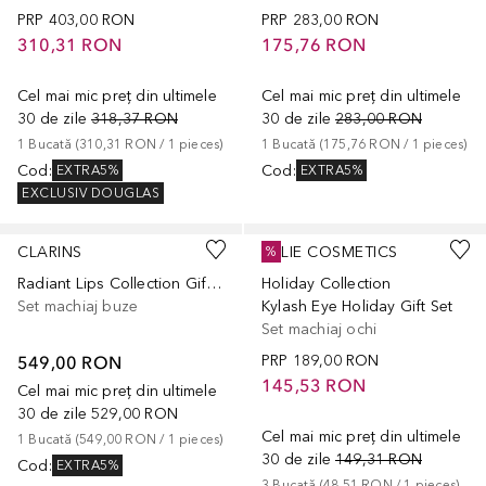
PRP
403,00 RON
PRP
283,00 RON
310,31 RON
175,76 RON
Cel mai mic preț din ultimele
Cel mai mic preț din ultimele
30 de zile
318,37 RON
30 de zile
283,00 RON
1
Bucată
 (
310,31 RON
 / 
1
pieces
)
1
Bucată
 (
175,76 RON
 / 
1
pieces
)
Cod
:
Cod
:
EXTRA5%
EXTRA5%
EXCLUSIV DOUGLAS
CLARINS
KYLIE COSMETICS
%
Radiant Lips Collection Gift Set
Holiday Collection
Set machiaj buze
Kylash Eye Holiday Gift Set
Set machiaj ochi
549,00 RON
PRP
189,00 RON
145,53 RON
Cel mai mic preț din ultimele
30 de zile
529,00 RON
Cel mai mic preț din ultimele
1
Bucată
 (
549,00 RON
 / 
1
pieces
)
30 de zile
149,31 RON
Cod
:
EXTRA5%
3
Bucată
 (
48,51 RON
 / 
1
pieces
)