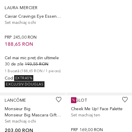
LAURA MERCIER
Caviar Cravings Eye Essentials Gift Set
Set machiaj ochi
PRP
245,00 RON
188,65 RON
Cel mai mic preț din ultimele
30 de zile
193,55 RON
1
Bucată
 (
188,65 RON
 / 
1
pieces
)
Cod
:
EXTRA5%
EXCLUSIV DOUGLAS
LANCÔME
INGLOT
%
Monsieur Big
Cheek Me Up! Face Palette
Monsieur Big Mascara Gift Set
Set machiaj ten
Set machiaj ochi
203,00 RON
PRP
169,00 RON