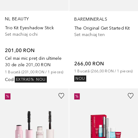
NL BEAUTY
BAREMINERALS
Trio Kit Eyeshadow Stick
The Original Get Started Kit
Set machiaj ochi
Set machiaj ten
201,00 RON
Cel mai mic preț din ultimele
266,00 RON
30 de zile
201,00 RON
1
Bucată
 (
266,00 RON
 / 
1
pieces
)
1
Bucată
 (
201,00 RON
 / 
1
pieces
)
NOU
Cod
:
EXTRA5%
NOU
%
%