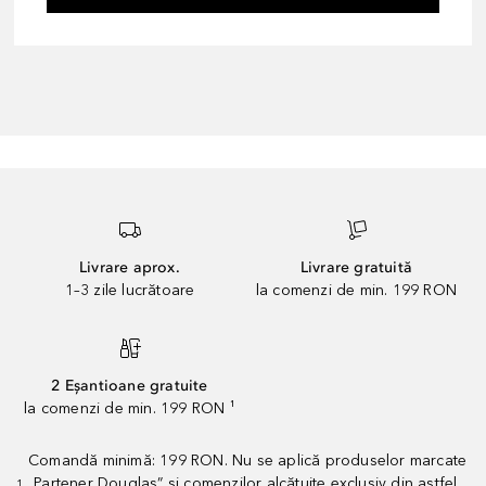
Livrare aprox.
Livrare gratuită
1–3 zile lucrătoare
la comenzi de min. 199 RON
2 Eșantioane gratuite
la comenzi de min. 199 RON ¹
Comandă minimă: 199 RON. Nu se aplică produselor marcate
„Partener Douglas” și comenzilor alcătuite exclusiv din astfel
1