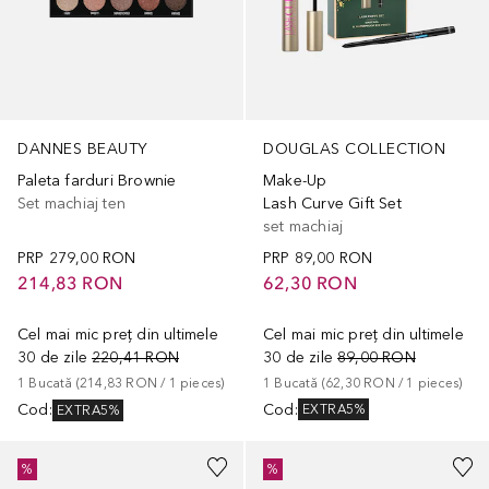
DOUGLAS COLLECTION
DANNES BEAUTY
Make-Up
Paleta farduri Brownie
Lash Curve Gift Set
Set machiaj ten
set machiaj
PRP
89,00 RON
PRP
279,00 RON
62,30 RON
214,83 RON
Cel mai mic preț din ultimele
Cel mai mic preț din ultimele
30 de zile
89,00 RON
30 de zile
220,41 RON
1
Bucată
 (
62,30 RON
 / 
1
pieces
)
1
Bucată
 (
214,83 RON
 / 
1
pieces
)
Cod
:
Cod
:
EXTRA5%
EXTRA5%
%
%