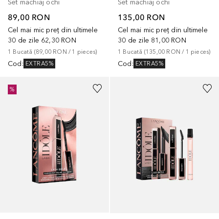
Set machiaj ochi
Set machiaj ochi
89,00 RON
135,00 RON
Cel mai mic preț din ultimele
Cel mai mic preț din ultimele
30 de zile
62,30 RON
30 de zile
81,00 RON
1
Bucată
 (
89,00 RON
 / 
1
pieces
)
1
Bucată
 (
135,00 RON
 / 
1
pieces
)
Cod
:
Cod
:
EXTRA5%
EXTRA5%
%