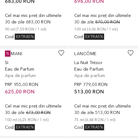
683,00 RON
696,00 RON
Cel mai mic preț din ultimele
Cel mai mic preț din ultimele
30 de zile
683,00 RON
30 de zile
870,00 RON
90
ml
 (
7,59 RON
 / 
1
ml
)
100
ml
 (
6,96 RON
 / 
1
ml
)
Cod
:
Cod
:
EXTRA5%
EXTRA5%
ARMANI
LANCÔME
%
Sì
La Nuit Trésor
Eau de Parfum
Eau de Parfum
Apa de parfum
Apa de parfum
PRP
955,00 RON
PRP
779,00 RON
625,00 RON
513,00 RON
Cel mai mic preț din ultimele
Cel mai mic preț din ultimele
30 de zile
673,00 RON
30 de zile
513,00 RON
100
ml
 (
6,25 RON
 / 
1
ml
)
75
ml
 (
6,84 RON
 / 
1
ml
)
Cod
:
Cod
:
EXTRA5%
EXTRA5%