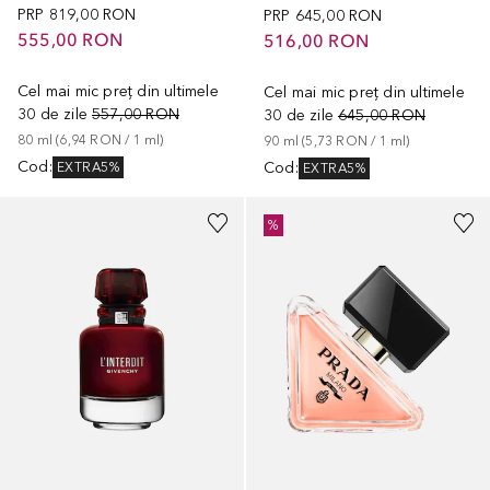
PRP
819,00 RON
PRP
645,00 RON
555,00 RON
516,00 RON
Cel mai mic preț din ultimele
Cel mai mic preț din ultimele
30 de zile
557,00 RON
30 de zile
645,00 RON
80
ml
 (
6,94 RON
 / 
1
ml
)
90
ml
 (
5,73 RON
 / 
1
ml
)
Cod
:
Cod
:
EXTRA5%
EXTRA5%
%