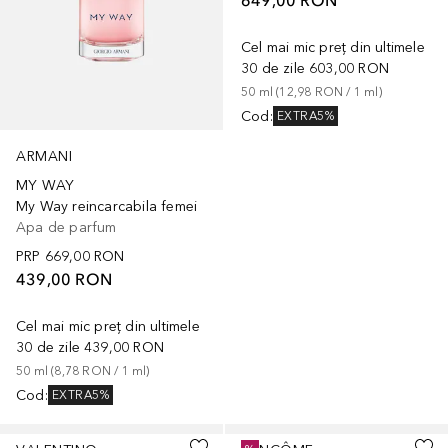
Cel mai mic preț din ultimele
30 de zile
603,00 RON
50
ml
 (
12,98 RON
 / 
1
ml
)
Cod
:
EXTRA5%
ARMANI
MY WAY
My Way reincarcabila femei
Apa de parfum
PRP
669,00 RON
439,00 RON
Cel mai mic preț din ultimele
30 de zile
439,00 RON
50
ml
 (
8,78 RON
 / 
1
ml
)
Cod
:
EXTRA5%