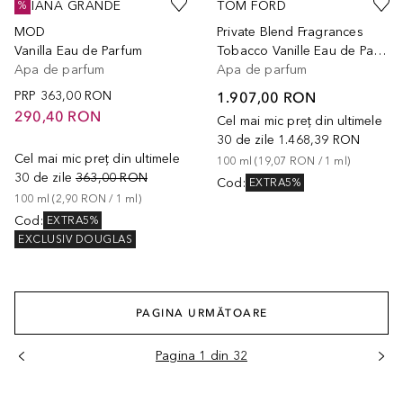
ARIANA GRANDE
TOM FORD
%
MOD
Private Blend Fragrances
Vanilla Eau de Parfum
Tobacco Vanille Eau de Parfum
Apa de parfum
Apa de parfum
PRP
363,00 RON
1.907,00 RON
290,40 RON
Cel mai mic preț din ultimele
30 de zile
1.468,39 RON
Cel mai mic preț din ultimele
100
ml
 (
19,07 RON
 / 
1
ml
)
30 de zile
363,00 RON
Cod
:
EXTRA5%
100
ml
 (
2,90 RON
 / 
1
ml
)
Cod
:
EXTRA5%
EXCLUSIV DOUGLAS
PAGINA URMĂTOARE
Pagina 1 din 32