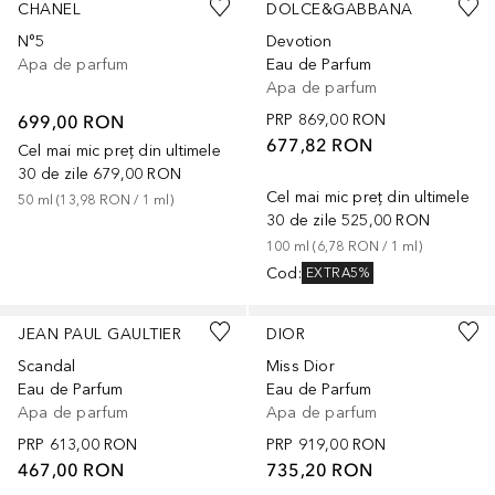
CHANEL
DOLCE&GABBANA
N°5
Devotion
Apa de parfum
Eau de Parfum
Apa de parfum
699,00 RON
PRP
869,00 RON
677,82 RON
Cel mai mic preț din ultimele
30 de zile
679,00 RON
Cel mai mic preț din ultimele
50
ml
 (
13,98 RON
 / 
1
ml
)
30 de zile
525,00 RON
100
ml
 (
6,78 RON
 / 
1
ml
)
Cod
:
EXTRA5%
JEAN PAUL GAULTIER
DIOR
Scandal
Miss Dior
Eau de Parfum
Eau de Parfum
Apa de parfum
Apa de parfum
PRP
613,00 RON
PRP
919,00 RON
467,00 RON
735,20 RON