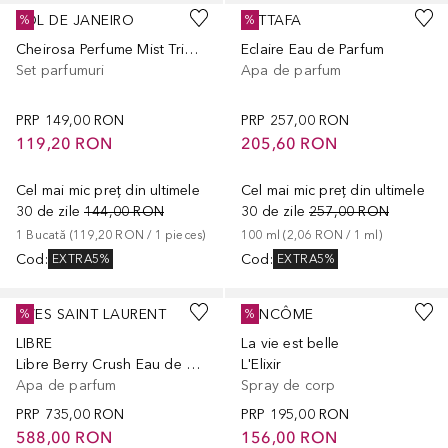
SOL DE JANEIRO
LATTAFA
%
%
Cheirosa Perfume Mist Trio Discovery Set
Eclaire Eau de Parfum
Set parfumuri
Apa de parfum
PRP
149,00 RON
PRP
257,00 RON
119,20 RON
205,60 RON
Cel mai mic preț din ultimele
Cel mai mic preț din ultimele
30 de zile
144,00 RON
30 de zile
257,00 RON
1
Bucată
 (
119,20 RON
 / 
1
pieces
)
100
ml
 (
2,06 RON
 / 
1
ml
)
Cod
:
Cod
:
EXTRA5%
EXTRA5%
YVES SAINT LAURENT
LANCÔME
%
%
LIBRE
La vie est belle
Libre Berry Crush Eau de Parfum
L'Elixir
Apa de parfum
Spray de corp
PRP
735,00 RON
PRP
195,00 RON
588,00 RON
156,00 RON