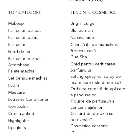
TOP CATEGORII
TENDINȚE COSMETICE
Makeup
Unghii cu gel
Parfumuri barbati
Ulei de ricin
Parfumuri dama
Niacinamide
Parfumuri
Cum să îți faci manichiura
French acasă
Fond de ten
Gua Sha
Parfumuri barbati -
Ghid pentru verificarea
Aftershave
parfumului
Palete machiaj
Setting spray vs. spray de
Set pensule machiaj
fixare care este diferenta?
Pudra
Ordinea corectă de aplicare
Mascara
a produselor
Leave-in Conditioner
Tipurile de parfumuri și
Concealer
concentrațiile lor
Crema antirid
Ce fard de obraz ți se
potrivește?
Highlighter
Cosmetice coreene
Lip gloss