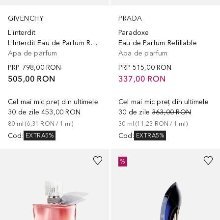
GIVENCHY
PRADA
L'interdit
Paradoxe
L'Interdit Eau de Parfum Rouge
Eau de Parfum Refillable
Apa de parfum
Apa de parfum
PRP
798,00 RON
PRP
515,00 RON
505,00 RON
337,00 RON
Cel mai mic preț din ultimele
Cel mai mic preț din ultimele
30 de zile
453,00 RON
30 de zile
363,00 RON
80
ml
 (
6,31 RON
 / 
1
ml
)
30
ml
 (
11,23 RON
 / 
1
ml
)
Cod
:
Cod
:
EXTRA5%
EXTRA5%
%