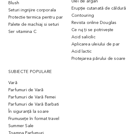
Ulei de argan
Blush
Erupție cutanată de căldură
Seturi ingrijire corporala
Contouring
Protectie termica pentru par
Revista online Douglas
Palete de machiaj si seturi
Ce ruj ți se potrivește
Ser vitamina C
Acid salicilic
Aplicarea uleiului de par
Acid lactic
Protejarea părului de soare
SUBIECTE POPULARE
Vară
Parfumuri de Vară
Parfumuri de Vară Femei
Parfumuri de Vară Barbati
În siguranță la soare
Frumusețe în format travel
Summer Sale
Toamna Parfumuri