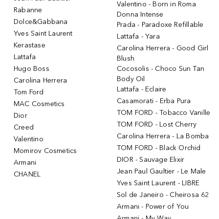
Valentino - Born in Roma
Rabanne
Donna Intense
Dolce&Gabbana
Prada - Paradoxe Refillable
Yves Saint Laurent
Lattafa - Yara
Kerastase
Carolina Herrera - Good Girl
Lattafa
Blush
Hugo Boss
Cocosolis - Choco Sun Tan
Body Oil
Carolina Herrera
Lattafa - Eclaire
Tom Ford
Casamorati - Erba Pura
MAC Cosmetics
TOM FORD - Tobacco Vanille
Dior
TOM FORD - Lost Cherry
Creed
Carolina Herrera - La Bomba
Valentino
TOM FORD - Black Orchid
Momirov Cosmetics
DIOR - Sauvage Elixir
Armani
Jean Paul Gaultier - Le Male
CHANEL
Yves Saint Laurent - LIBRE
Sol de Janeiro - Cheirosa 62
Armani - Power of You
Armani - My Way