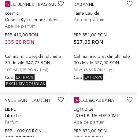
KYLIE JENNER FRAGRANCES
RABANNE
%
cosmic
Fame Eau de
Cosmic Kylie Jenner Intense Eau de Parfum
Apa de parfum
Apa de parfum
PRP
419,00 RON
PRP
851,00 RON
335,20 RON
527,00 RON
Cel mai mic preț din ultimele
Cel mai mic preț din ultimele
30 de zile
347,77 RON
30 de zile
527,00 RON
100
ml
 (
3,35 RON
 / 
1
ml
)
80
ml
 (
6,59 RON
 / 
1
ml
)
Cod
:
Cod
:
EXTRA5%
EXTRA5%
EXCLUSIV DOUGLAS
YVES SAINT LAURENT
DOLCE&GABBANA
%
LIBRE
Light Blue
Libre Le
LIGHT BLUE EDP 30ML
Parfum
Apa de parfum
PRP
1.039,00 RON
PRP
870,00 RON