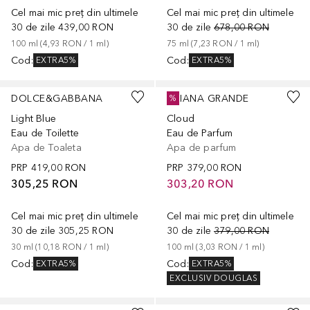
Cel mai mic preț din ultimele
Cel mai mic preț din ultimele
30 de zile
439,00 RON
30 de zile
678,00 RON
100
ml
 (
4,93 RON
 / 
1
ml
)
75
ml
 (
7,23 RON
 / 
1
ml
)
Cod
:
Cod
:
EXTRA5%
EXTRA5%
DOLCE&GABBANA
ARIANA GRANDE
%
Light Blue
Cloud
Eau de Toilette
Eau de Parfum
Apa de Toaleta
Apa de parfum
PRP
419,00 RON
PRP
379,00 RON
305,25 RON
303,20 RON
Cel mai mic preț din ultimele
Cel mai mic preț din ultimele
30 de zile
305,25 RON
30 de zile
379,00 RON
30
ml
 (
10,18 RON
 / 
1
ml
)
100
ml
 (
3,03 RON
 / 
1
ml
)
Cod
:
Cod
:
EXTRA5%
EXTRA5%
EXCLUSIV DOUGLAS