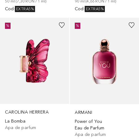
50
ml
 (
7,30 RON
 / 
1
ml
)
90
ml
 (
4,66 RON
 / 
1
ml
)
Cod
:
Cod
:
EXTRA5%
EXTRA5%
%
%
CAROLINA HERRERA
ARMANI
La Bomba
Power of You
Apa de parfum
Eau de Parfum
Apa de parfum