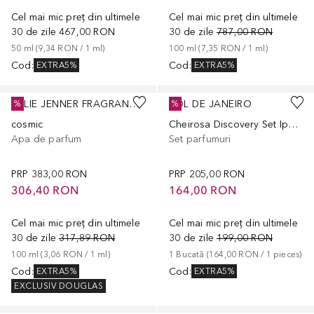
Cel mai mic preț din ultimele
Cel mai mic preț din ultimele
30 de zile
467,00 RON
30 de zile
787,00 RON
50
ml
 (
9,34 RON
 / 
1
ml
)
100
ml
 (
7,35 RON
 / 
1
ml
)
Cod
:
Cod
:
EXTRA5%
EXTRA5%
KYLIE JENNER FRAGRANCES
SOL DE JANEIRO
%
%
cosmic
Cheirosa Discovery Set Ipanema Sunset
Apa de parfum
Set parfumuri
PRP
383,00 RON
PRP
205,00 RON
306,40 RON
164,00 RON
Cel mai mic preț din ultimele
Cel mai mic preț din ultimele
30 de zile
317,89 RON
30 de zile
199,00 RON
100
ml
 (
3,06 RON
 / 
1
ml
)
1
Bucată
 (
164,00 RON
 / 
1
pieces
)
Cod
:
Cod
:
EXTRA5%
EXTRA5%
EXCLUSIV DOUGLAS