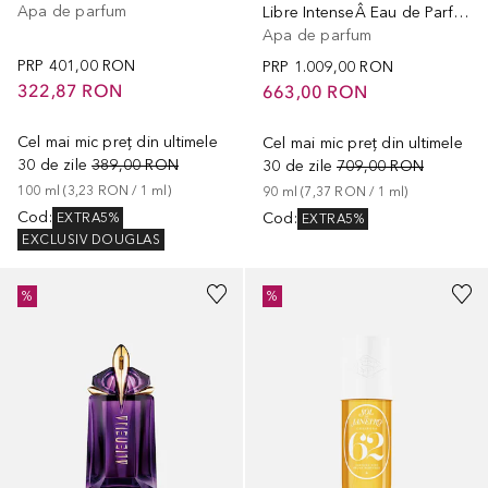
Apa de parfum
Libre IntenseÂ Eau de Parfum
Apa de parfum
PRP
401,00 RON
PRP
1.009,00 RON
322,87 RON
663,00 RON
Cel mai mic preț din ultimele
Cel mai mic preț din ultimele
30 de zile
389,00 RON
30 de zile
709,00 RON
100
ml
 (
3,23 RON
 / 
1
ml
)
90
ml
 (
7,37 RON
 / 
1
ml
)
Cod
:
Cod
:
EXTRA5%
EXTRA5%
EXCLUSIV DOUGLAS
%
%