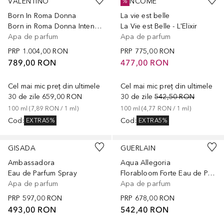
VALENTINO
LANCÔME
%
Born In Roma Donna
La vie est belle
Born in Roma Donna Intense Eau de Parfum
La Vie est Belle - L'Elixir
Apa de parfum
Apa de parfum
PRP
1.004,00 RON
PRP
775,00 RON
789,00 RON
477,00 RON
Cel mai mic preț din ultimele
Cel mai mic preț din ultimele
30 de zile
659,00 RON
30 de zile
542,50 RON
100
ml
 (
7,89 RON
 / 
1
ml
)
100
ml
 (
4,77 RON
 / 
1
ml
)
Cod
:
Cod
:
EXTRA5%
EXTRA5%
GISADA
GUERLAIN
Ambassadora
Aqua Allegoria
Eau de Parfum Spray
Florabloom Forte Eau de Parfum
Apa de parfum
Apa de parfum
PRP
597,00 RON
PRP
678,00 RON
493,00 RON
542,40 RON