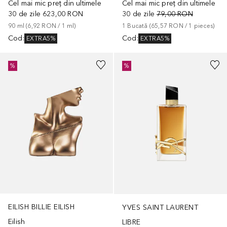
Cel mai mic preț din ultimele
Cel mai mic preț din ultimele
30 de zile
623,00 RON
30 de zile
79,00 RON
90
ml
 (
6,92 RON
 / 
1
ml
)
1
Bucată
 (
65,57 RON
 / 
1
pieces
)
Cod
:
Cod
:
EXTRA5%
EXTRA5%
%
%
EILISH BILLIE EILISH
YVES SAINT LAURENT
Eilish
LIBRE