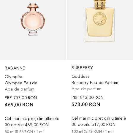
BURBERRY
RABANNE
Goddess
Olympéa
Burberry Eau de Parfum
Olympea Eau de
Apa de parfum
Apa de parfum
PRP
843,00 RON
PRP
757,00 RON
573,00 RON
469,00 RON
Cel mai mic preț din ultimele
Cel mai mic preț din ultimele
30 de zile
517,00 RON
30 de zile
469,00 RON
100
ml
 (
5,73 RON
 / 
1
ml
)
80
ml
 (
5,86 RON
 / 
1
ml
)