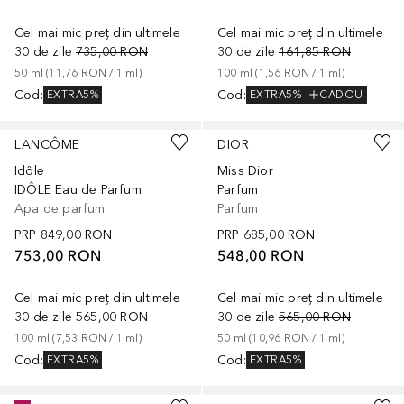
Cel mai mic preț din ultimele
Cel mai mic preț din ultimele
30 de zile
735,00 RON
30 de zile
161,85 RON
50
ml
 (
11,76 RON
 / 
1
ml
)
100
ml
 (
1,56 RON
 / 
1
ml
)
Cod
:
Cod
:
EXTRA5%
EXTRA5%
CADOU
LANCÔME
DIOR
Idôle
Miss Dior
IDÔLE Eau de Parfum
Parfum
Apa de parfum
Parfum
PRP
849,00 RON
PRP
685,00 RON
753,00 RON
548,00 RON
Cel mai mic preț din ultimele
Cel mai mic preț din ultimele
30 de zile
565,00 RON
30 de zile
565,00 RON
100
ml
 (
7,53 RON
 / 
1
ml
)
50
ml
 (
10,96 RON
 / 
1
ml
)
Cod
:
Cod
:
EXTRA5%
EXTRA5%