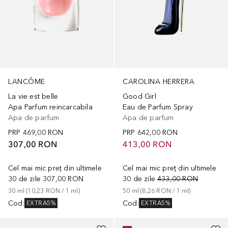
LANCÔME
CAROLINA HERRERA
La vie est belle
Good Girl
Apa Parfum reincarcabila
Eau de Parfum Spray
Apa de parfum
Apa de parfum
PRP
469,00 RON
PRP
642,00 RON
307,00 RON
413,00 RON
Cel mai mic preț din ultimele
Cel mai mic preț din ultimele
30 de zile
307,00 RON
30 de zile
433,00 RON
30
ml
 (
10,23 RON
 / 
1
ml
)
50
ml
 (
8,26 RON
 / 
1
ml
)
Cod
:
Cod
:
EXTRA5%
EXTRA5%