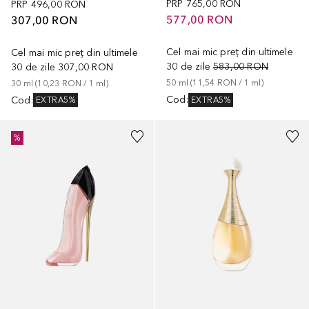
PRP
765,00 RON
PRP
496,00 RON
577,00 RON
307,00 RON
Cel mai mic preț din ultimele
Cel mai mic preț din ultimele
30 de zile
583,00 RON
30 de zile
307,00 RON
50
ml
 (
11,54 RON
 / 
1
ml
)
30
ml
 (
10,23 RON
 / 
1
ml
)
Cod
:
Cod
:
EXTRA5%
EXTRA5%
%