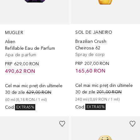
SOL DE JANEIRO
MUGLER
Brazilian Crush
Alien
Cheirosa 62
Refillable Eau de Parfum
Spray de corp
Apa de parfum
PRP
207,00 RON
PRP
629,00 RON
165,60 RON
490,62 RON
Cel mai mic preț din ultimele
Cel mai mic preț din ultimele
30 de zile
201,00 RON
30 de zile
629,00 RON
240
ml
 (
0,69 RON
 / 
1
ml
)
60
ml
 (
8,18 RON
 / 
1
ml
)
Cod
:
Cod
:
EXTRA5%
EXTRA5%