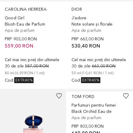
CAROLINA HERRERA
DIOR
Good Girl
J'adore
Blush Eau de Parfum
Note solare și florale
Apa de parfum
Apa de parfum
PRP
903,00 RON
PRP
663,00 RON
559,00 RON
530,40 RON
Cel mai mic preț din ultimele
Cel mai mic preț din ultimele
30 de zile
587,00 RON
30 de zile
663,00 RON
80
ml
 (
6,99 RON
 / 
1
ml
)
50
ml
 (
10,61 RON
 / 
1
ml
)
Cod
:
Cod
:
EXTRA5%
EXTRA5%
TOM FORD
Parfumuri pentru femei
Black Orchid Eau de
Apa de parfum
PRP
803,00 RON
649,00 RON