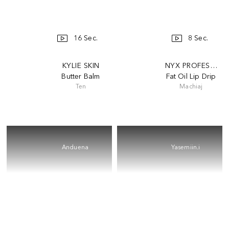
16 Sec.
8 Sec.
KYLIE SKIN
NYX PROFESSION
Butter Balm
Fat Oil Lip Drip
Ten
Machiaj
Anduena
Yasemiin.i