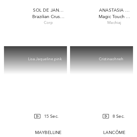
SOL DE JANEIRO
ANASTASIA BEVER
Brazilian Crush Cheirosa 91
Magic Touch Conc
Corp
Machiaj
Lisa.Jaqueline.pink
Cristinaohneh
15 Sec.
8 Sec.
MAYBELLINE
LANCÔME