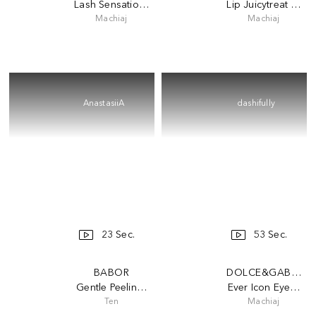
Lash Sensational Sky High Waterproof
Lip Juicytreat Glos
Machiaj
Machiaj
АnastasiiА
dashifully
23 Sec.
53 Sec.
BABOR
DOLCE&GABBAN
Gentle Peeling Cream
Ever Icon Eye Palet
Ten
Machiaj