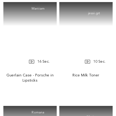
Mariiiam
jessii.grt
16 Sec.
10 Sec.
Guerlain Case - Porsche in
Rice Milk Toner
Lipsticks
Romana