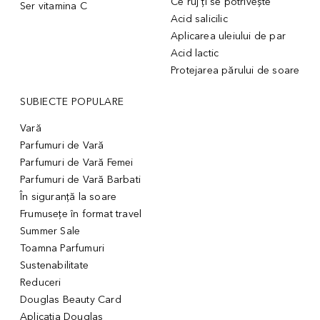
Ce ruj ți se potrivește
Ser vitamina C
Acid salicilic
Aplicarea uleiului de par
Acid lactic
Protejarea părului de soare
SUBIECTE POPULARE
Vară
Parfumuri de Vară
Parfumuri de Vară Femei
Parfumuri de Vară Barbati
În siguranță la soare
Frumusețe în format travel
Summer Sale
Toamna Parfumuri
Sustenabilitate
Reduceri
Douglas Beauty Card
Aplicația Douglas