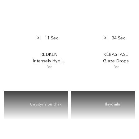
11 Sec.
34 Sec.
REDKEN
KÉRASTASE
Intensely Hydrating Heat Protection
Glaze Drops
Par
Par
Khrystyna Bulchak
Ilaydailn