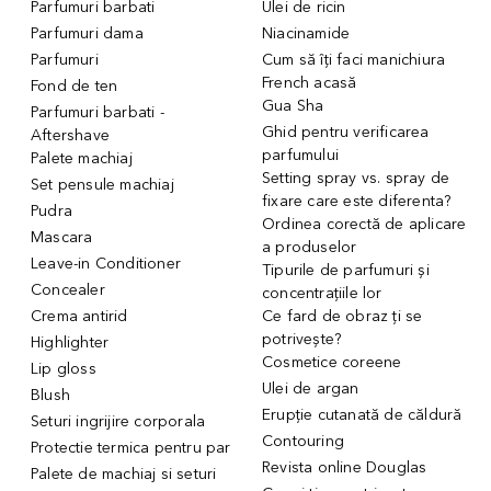
Parfumuri barbati
Ulei de ricin
Parfumuri dama
Niacinamide
Parfumuri
Cum să îți faci manichiura
French acasă
Fond de ten
Gua Sha
Parfumuri barbati -
Ghid pentru verificarea
Aftershave
parfumului
Palete machiaj
Setting spray vs. spray de
Set pensule machiaj
fixare care este diferenta?
Pudra
Ordinea corectă de aplicare
Mascara
a produselor
Leave-in Conditioner
Tipurile de parfumuri și
Concealer
concentrațiile lor
Crema antirid
Ce fard de obraz ți se
potrivește?
Highlighter
Cosmetice coreene
Lip gloss
Ulei de argan
Blush
Erupție cutanată de căldură
Seturi ingrijire corporala
Contouring
Protectie termica pentru par
Revista online Douglas
Palete de machiaj si seturi