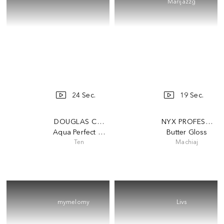
Marijazzg
24 Sec.
19 Sec.
DOUGLAS COLLECTION
NYX PROFESSION
Aqua Perfect Hydrating Ampoules
Butter Gloss
Ten
Machiaj
mymelomy
Livs