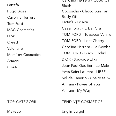
Carolina Herrera - Good Girl
Lattafa
Blush
Hugo Boss
Cocosolis - Choco Sun Tan
Body Oil
Carolina Herrera
Lattafa - Eclaire
Tom Ford
Casamorati - Erba Pura
MAC Cosmetics
TOM FORD - Tobacco Vanille
Dior
TOM FORD - Lost Cherry
Creed
Carolina Herrera - La Bomba
Valentino
TOM FORD - Black Orchid
Momirov Cosmetics
DIOR - Sauvage Elixir
Armani
Jean Paul Gaultier - Le Male
CHANEL
Yves Saint Laurent - LIBRE
Sol de Janeiro - Cheirosa 62
Armani - Power of You
Armani - My Way
TOP CATEGORII
TENDINȚE COSMETICE
Makeup
Unghii cu gel