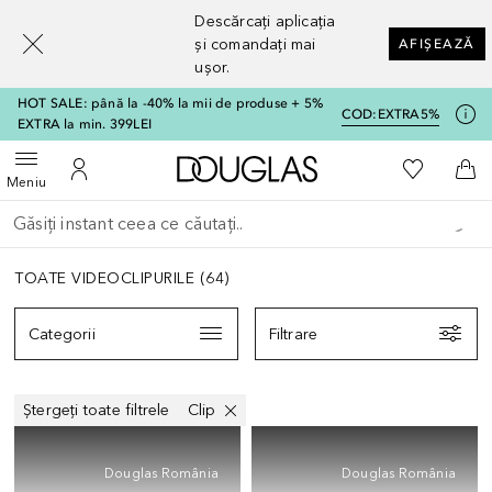
[navigation.slideout.screenreader]
Descărcați aplicația
și comandați mai
AFIȘEAZĂ
ușor.
HOT SALE: până la -40% la mii de produse + 5%
COD:
EXTRA5%
EXTRA la min. 399LEI
Către pagina principală
Către List
Deschide meniul
Către Contul meu
Căt
Meniu
Înapoi
Executați căutarea
TOATE VIDEOCLIPURILE
(
64
)
Categorii
Filtrare
Filtrare
Ștergeți toate filtrele
Clip
Douglas România
Douglas România