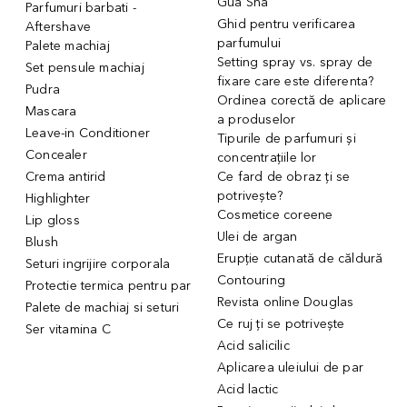
Gua Sha
Parfumuri barbati -
Ghid pentru verificarea
Aftershave
parfumului
Palete machiaj
Setting spray vs. spray de
Set pensule machiaj
fixare care este diferenta?
Pudra
Ordinea corectă de aplicare
Mascara
a produselor
Leave-in Conditioner
Tipurile de parfumuri și
Concealer
concentrațiile lor
Crema antirid
Ce fard de obraz ți se
potrivește?
Highlighter
Cosmetice coreene
Lip gloss
Ulei de argan
Blush
Erupție cutanată de căldură
Seturi ingrijire corporala
Contouring
Protectie termica pentru par
Revista online Douglas
Palete de machiaj si seturi
Ce ruj ți se potrivește
Ser vitamina C
Acid salicilic
Aplicarea uleiului de par
Acid lactic