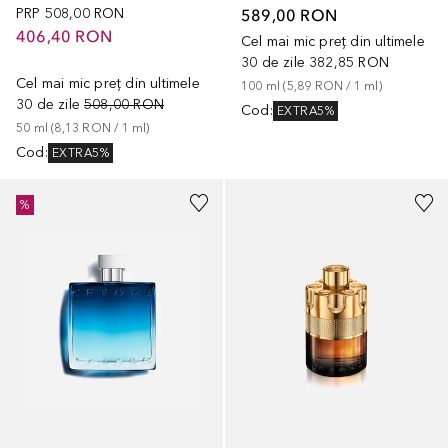
PRP
508,00 RON
589,00 RON
406,40 RON
Cel mai mic preț din ultimele
30 de zile
382,85 RON
Cel mai mic preț din ultimele
100
ml
 (
5,89 RON
 / 
1
ml
)
30 de zile
508,00 RON
Cod
:
EXTRA5%
50
ml
 (
8,13 RON
 / 
1
ml
)
Cod
:
EXTRA5%
%