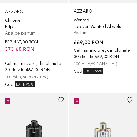
AZZARO
AZZARO
Wanted
Chrome
Forever Wanted Absolu
Edp
Parfum
Apa de parfum
669,00 RON
PRP
467,00 RON
373,60 RON
Cel mai mic preț din ultimele
30 de zile
669,00 RON
Cel mai mic preț din ultimele
100
ml
 (
6,69 RON
 / 
1
ml
)
30 de zile
467,00 RON
Cod
:
EXTRA5%
100
ml
 (
3,74 RON
 / 
1
ml
)
Cod
:
EXTRA5%
%
%