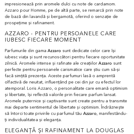
impresionează prin aromele dulci cu note de cardamom.
Azzaro pour Homme, pe de altă parte, se remarcă prin note
de bază din lavandă și bergamotă, oferind o senzație de
prospețime și rafinament.
AZZARO - PENTRU PERSOANELE CARE
IUBESC FIECARE MOMENT
Parfumurile din gama
Azzaro
sunt dedicate celor care își
iubesc viața și sunt recunoscători pentru fiecare oportunitate
zilnică. Aromele intense și rafinate ale creațiilor
Azzaro
sunt
perfecte pentru persoanele carismatice care știu cum să-și
facă simțită prezența. Aceste parfumuri lasă o amprentă
olfactivă de neuitat, influențând pe cei din jur cu efectul lor
atemporal. Loris Azzaro, o personalitate care emană optimism
și libertate, își reflectă valorile prin fiecare parfum lansat.
Aromele puternice și captivante sunt create pentru a transmite
mai departe sentimentul de libertate și optimism. Îndrăznește
să întorci toate privirile cu parfumul tău
Azzaro
, manifestându-
ți individualitatea și eleganța.
ELEGANȚĂ ȘI RAFINAMENT LA DOUGLAS