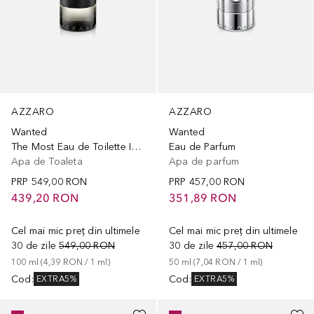
AZZARO
AZZARO
Wanted
Wanted
The Most Eau de Toilette Intense
Eau de Parfum
Apa de Toaleta
Apa de parfum
PRP
549,00 RON
PRP
457,00 RON
439,20 RON
351,89 RON
Cel mai mic preț din ultimele
Cel mai mic preț din ultimele
30 de zile
549,00 RON
30 de zile
457,00 RON
100
ml
 (
4,39 RON
 / 
1
ml
)
50
ml
 (
7,04 RON
 / 
1
ml
)
Cod
:
Cod
:
EXTRA5%
EXTRA5%