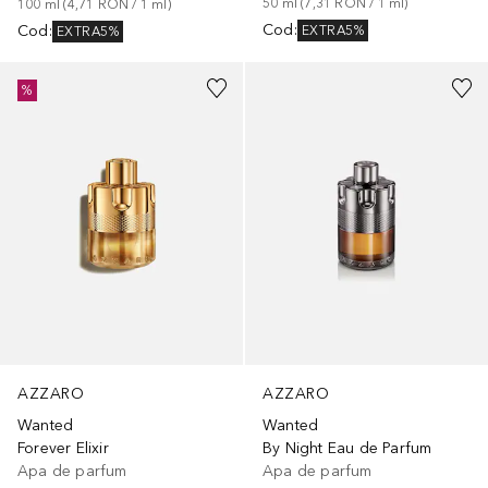
50
ml
 (
7,31 RON
 / 
1
ml
)
100
ml
 (
4,71 RON
 / 
1
ml
)
Cod
:
Cod
:
EXTRA5%
EXTRA5%
%
AZZARO
AZZARO
Wanted
Wanted
Forever Elixir
By Night Eau de Parfum
Apa de parfum
Apa de parfum