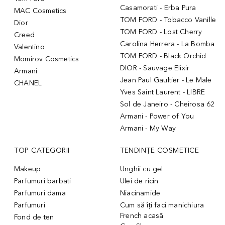
Casamorati - Erba Pura
MAC Cosmetics
TOM FORD - Tobacco Vanille
Dior
TOM FORD - Lost Cherry
Creed
Carolina Herrera - La Bomba
Valentino
TOM FORD - Black Orchid
Momirov Cosmetics
DIOR - Sauvage Elixir
Armani
Jean Paul Gaultier - Le Male
CHANEL
Yves Saint Laurent - LIBRE
Sol de Janeiro - Cheirosa 62
Armani - Power of You
Armani - My Way
TOP CATEGORII
TENDINȚE COSMETICE
Makeup
Unghii cu gel
Parfumuri barbati
Ulei de ricin
Parfumuri dama
Niacinamide
Parfumuri
Cum să îți faci manichiura
French acasă
Fond de ten