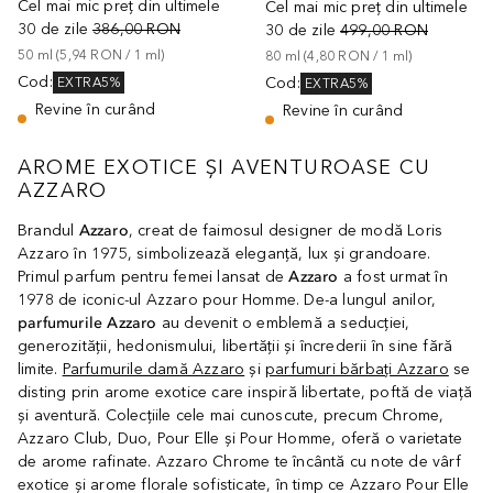
Cel mai mic preț din ultimele
Cel mai mic preț din ultimele
30 de zile
386,00 RON
30 de zile
499,00 RON
50
ml
 (
5,94 RON
 / 
1
ml
)
80
ml
 (
4,80 RON
 / 
1
ml
)
Cod
:
Cod
:
EXTRA5%
EXTRA5%
Revine în curând
Revine în curând
AROME EXOTICE ȘI AVENTUROASE CU
AZZARO
Brandul
Azzaro
, creat de faimosul designer de modă Loris
Azzaro în 1975, simbolizează eleganță, lux și grandoare.
Primul parfum pentru femei lansat de
Azzaro
a fost urmat în
1978 de iconic-ul Azzaro pour Homme. De-a lungul anilor,
parfumurile Azzaro
au devenit o emblemă a seducției,
generozității, hedonismului, libertății și încrederii în sine fără
limite.
Parfumurile damă Azzaro
și
parfumuri bărbați Azzaro
se
disting prin arome exotice care inspiră libertate, poftă de viață
și aventură. Colecțiile cele mai cunoscute, precum Chrome,
Azzaro Club, Duo, Pour Elle și Pour Homme, oferă o varietate
de arome rafinate. Azzaro Chrome te încântă cu note de vârf
exotice și arome florale sofisticate, în timp ce Azzaro Pour Elle