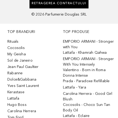
RETRAGEREA CONTRACTULUI
©
2026
Parfumerie Douglas SRL
TOP BRANDURI
TOP PRODUSE
Rituals
EMPORIO ARMANI - Stronger
with You
Cocosolis
Lattafa - Khamrah Qahwa
My Geisha
EMPORIO ARMANI - Stronger
Sol de Janeiro
With You Intensely
Jean Paul Gaultier
Valentino - Born in Roma
Rabanne
Donna Intense
Dolce&Gabbana
Prada - Paradoxe Refillable
Yves Saint Laurent
Lattafa - Yara
Kerastase
Carolina Herrera - Good Girl
Lattafa
Blush
Hugo Boss
Cocosolis - Choco Sun Tan
Body Oil
Carolina Herrera
Lattafa - Eclaire
Tom Ford