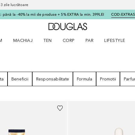
 zile lucrătoare
 până la -40% la mii de produse + 5% EXTRA la min. 399LEI
COD:
EXTRA
Către pagina principală
M
MACHIAJ
TEN
CORP
PAR
LIFESTYLE
dere meniu Parfum
Deschidere meniu Machiaj
Deschidere meniu Ten
Deschidere meniu Corp
Deschidere meniu Par
Deschidere meni
ta
Beneficii
Responsabilitate
Formula
Promotii
Parf