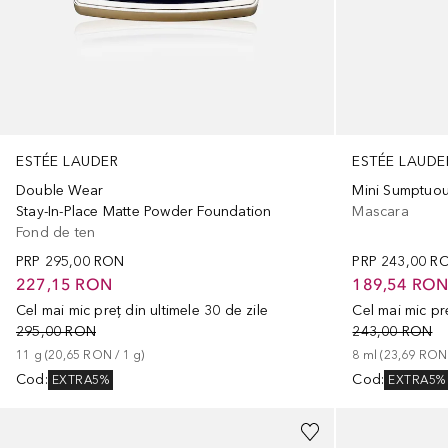
ESTÉE LAUDER
ESTÉE LAUDE
Double Wear
Mini Sumptuou
Stay-In-Place Matte Powder Foundation
Mascara
Fond de ten
PRP
295,00 RON
PRP
243,00 R
227,15 RON
189,54 RO
Cel mai mic preț din ultimele 30 de zile
Cel mai mic pre
295,00 RON
243,00 RON
11
g
 (
20,65 RON
 / 
1
g
)
8
ml
 (
23,69 RON
Cod
:
Cod
:
EXTRA5%
EXTRA5%
+
10