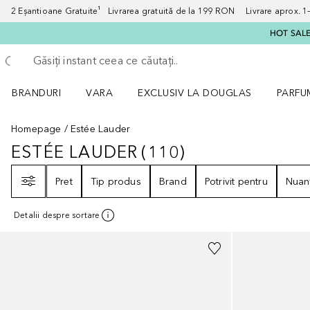
2 Eșantioane Gratuite¹ Livrarea gratuită de la 199 RON Livrare aprox. 1–3
HOT SALE:
Înapoi
Executați căutarea
BRANDURI
VARA
EXCLUSIV LA DOUGLAS
PARFU
Deschidere meniu BRANDURI
Deschidere meniu VARA
Deschi
Homepage
Estée Lauder
ESTÉE LAUDER
(
110
)
ESTÉE LAUDER
110
REZULTATE
Filtrare
Pret
Tip produs
Brand
Potrivit pentru
Nuan
Detalii despre sortare
+
32
+
13