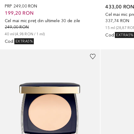
PRP
249,00 RON
433,00 RO
199,20 RON
Cel mai mic pre
Cel mai mic preț din ultimele 30 de zile
337,74 RON
249,00 RON
15
ml
 (
28,87 RO
40
ml
 (
4,98 RON
 / 
1
ml
)
Cod
:
EXTRA5%
Cod
:
EXTRA5%
+
2