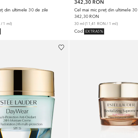
N
342,30 RON
ț din ultimele 30 de zile
Cel mai mic preț din ultimele 30
342,30 RON
 / 
1
ml
)
30
ml
 (
11,41 RON
 / 
1
ml
)
Cod
:
EXTRA5%