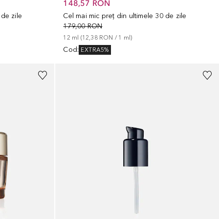
148,57 RON
 de zile
Cel mai mic preț din ultimele 30 de zile
179,00 RON
12
ml
 (
12,38 RON
 / 
1
ml
)
Cod
:
EXTRA5%