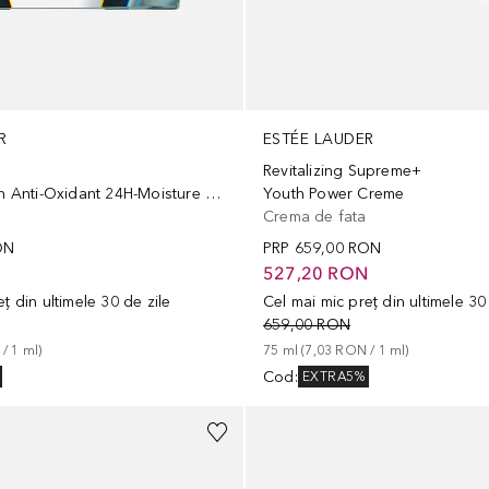
R
ESTÉE LAUDER
Revitalizing Supreme+
Multi-Protection Anti-Oxidant 24H-Moisture Creme SPF15
Youth Power Creme
Crema de fata
ON
PRP
659,00 RON
N
527,20 RON
ț din ultimele 30 de zile
Cel mai mic preț din ultimele 30
659,00 RON
 / 
1
ml
)
75
ml
 (
7,03 RON
 / 
1
ml
)
Cod
:
EXTRA5%