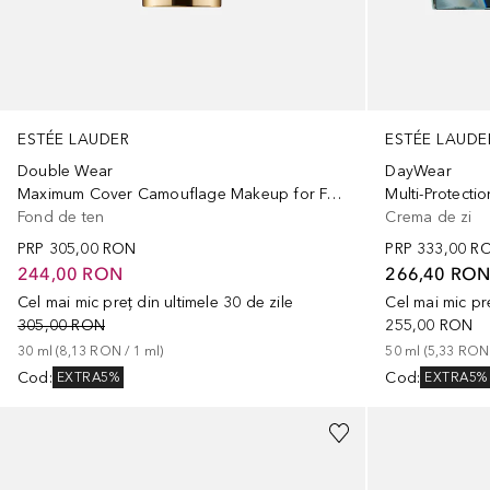
ESTÉE LAUDER
ESTÉE LAUDE
Double Wear
DayWear
Maximum Cover Camouflage Makeup for Face and Body SPF 15
Fond de ten
Crema de zi
PRP
305,00 RON
PRP
333,00 R
244,00 RON
266,40 RO
Cel mai mic preț din ultimele 30 de zile
Cel mai mic pre
305,00 RON
255,00 RON
30
ml
 (
8,13 RON
 / 
1
ml
)
50
ml
 (
5,33 RON
Cod
:
Cod
:
EXTRA5%
EXTRA5%