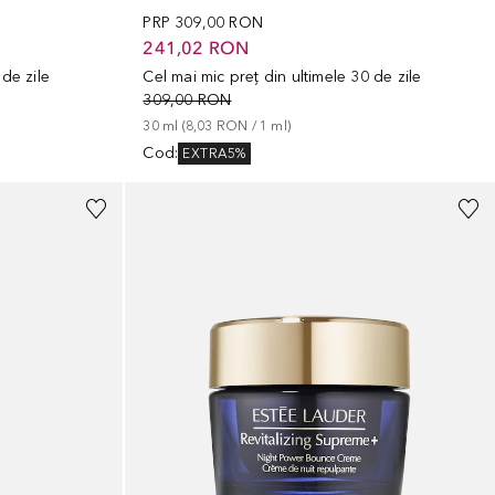
PRP
309,00 RON
241,02 RON
 de zile
Cel mai mic preț din ultimele 30 de zile
309,00 RON
30
ml
 (
8,03 RON
 / 
1
ml
)
Cod
:
EXTRA5%