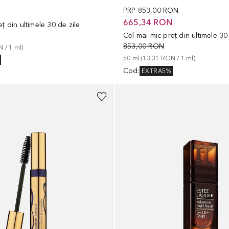
N
PRP
853,00 RON
665,34 RON
ț din ultimele 30 de zile
Cel mai mic preț din ultimele 30
853,00 RON
N
 / 
1
ml
)
50
ml
 (
13,31 RON
 / 
1
ml
)
Cod
:
EXTRA5%