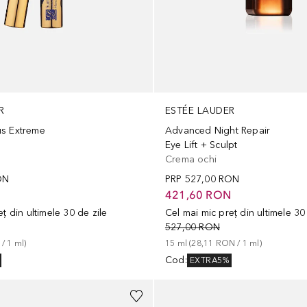
R
ESTÉE LAUDER
s Extreme
Advanced Night Repair
Eye Lift + Sculpt
Crema ochi
ON
PRP
527,00 RON
N
421,60 RON
ț din ultimele 30 de zile
Cel mai mic preț din ultimele 30
527,00 RON
 / 
1
ml
)
15
ml
 (
28,11 RON
 / 
1
ml
)
Cod
:
EXTRA5%