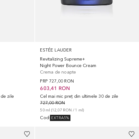
ESTÉE LAUDER
Revitalizing Supreme+
Night Power Bounce Cream
Crema de noapte
PRP
727,00 RON
603,41 RON
 de zile
Cel mai mic preț din ultimele 30 de zile
727,00 RON
50
ml
 (
12,07 RON
 / 
1
ml
)
Cod
:
EXTRA5%
+
13