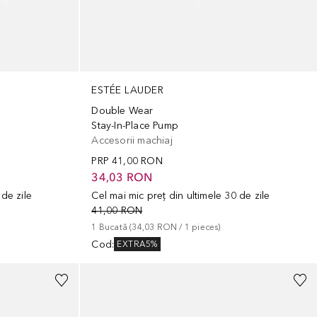
ESTÉE LAUDER
Double Wear
Stay-In-Place Pump
Accesorii machiaj
PRP
41,00 RON
34,03 RON
 de zile
Cel mai mic preț din ultimele 30 de zile
41,00 RON
1
Bucată
 (
34,03 RON
 / 
1
pieces
)
Cod
:
EXTRA5%
+
15