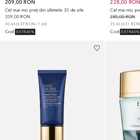
209,00 RON
228,00 RO
Cel mai mic preț din ultimele 30 de zile
Cel mai mic pre
209,00 RON
285,00 RON
30
ml
 (
6,97 RON
 / 
1
ml
)
35
ml
 (
6,51 RON
Cod
:
Cod
:
EXTRA5%
EXTRA5%
+
6