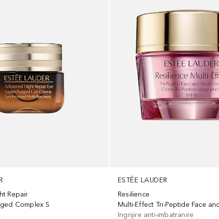
R
ESTÉE LAUDER
t Repair
Resilience
rged Complex S
Ingrijire anti-imbatranire