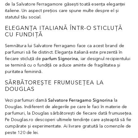
de la Salvatore Ferragamore găsești toată esența eleganței
italiene. Un aspect prețios care spune multe despre el și
statutul tău social.
ELEGANȚA ITALIANĂ ÎNTR-O STICLUȚĂ
CU FUNDIȚĂ
Semnătura lui Salvatore Ferragamo face ca acest brand de
parfumuri să fie distinct. Eleganța italiană este prezentă în
fiecare sticluță de
parfum Signorina
, iar designul recipientului
se termină cu o fundiță ce aduce aminte de fragilitatea și
puritatea feminină.
SĂRBĂTOREȘTE FRUMUSEȚEA LA
DOUGLAS
Vezi parfumuri damă
Salvatore Ferragamo Signorina
la
Douglas. Indiferent de alegerile pe care le faci în materie de
parfumuri, la Douglas sărbătorești de fiecare dată frumusețea.
Pe Douglas.ro descoperi ultimele tendințe care așteaptă să fie
cumpărate și experimentate. Ai livrare gratuită la comenzile de
peste 120 de lei.