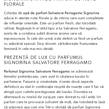
FLORALE
Colecția de
apă de parfum Salvatore Ferragamo Signorina
aduce în atenție note florale și de citirice care sunt completate
de influențe orientale. Este un parfum fresh, dar totodată
rafinat. Regăsești în el stilul tipic a lui Salvatore Ferragamo,
acela de a combina subtil diverse arome care să
impresioneze. În cele din urmă, este definit ca fiind un parfum
cu adevărat special. Deși discret, sărbătorește frumusețea
feminină în cele mai mici detalii.
PREZENȚĂ DE LUX CU PARFUMUL
SIGNORINA SALVATORE FERRAGAMO
Parfumul Signorina Salvatore Ferragamo
se adresează
femeilor pretențioase, care sunt în căutarea luxului în
parfumerie. Pasiune și creativitate. Aceste două aspecte
definitorii au stat în combinația reușită de nuanțe care îl fac să
atingă ușor culmile prestigioase ale luxului. Discreția sa
alternează cu nivelul de curaj pe care dorești tu să-l arăți. Un
parfum care te provoacă suficient de mult, dar totodată te lasă
să acționezi așa cum vrei. Într-o sticluță de parfum Signorina