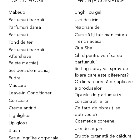
TOP CATEGORII
TENDINȚE COSMETICE
Makeup
Unghii cu gel
Parfumuri barbati
Ulei de ricin
Parfumuri dama
Niacinamide
Parfumuri
Cum să îți faci manichiura
French acasă
Fond de ten
Gua Sha
Parfumuri barbati -
Ghid pentru verificarea
Aftershave
parfumului
Palete machiaj
Setting spray vs. spray de
Set pensule machiaj
fixare care este diferenta?
Pudra
Ordinea corectă de aplicare
Mascara
a produselor
Leave-in Conditioner
Tipurile de parfumuri și
Concealer
concentrațiile lor
Crema antirid
Ce fard de obraz ți se
potrivește?
Highlighter
Cosmetice coreene
Lip gloss
Ulei de argan
Blush
Erupție cutanată de căldură
Seturi ingrijire corporala