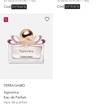
30
ml
 (
8,93 RON
 / 
1
ml
)
50
ml
 (
8,03 RON
 / 
1
ml
)
Cod
:
Cod
:
EXTRA5%
EXTRA5%
%
FERRAGAMO
Signorina
Eau de Parfum
Apa de parfum