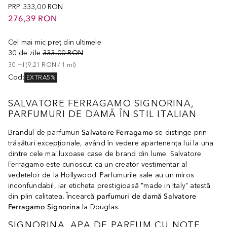
PRP
333,00 RON
276,39 RON
Cel mai mic preț din ultimele
30 de zile
333,00 RON
30
ml
 (
9,21 RON
 / 
1
ml
)
Cod
:
EXTRA5%
SALVATORE FERRAGAMO SIGNORINA,
PARFUMURI DE DAMĂ ÎN STIL ITALIAN
Brandul de parfumuri
Salvatore Ferragamo
se distinge prin
trăsături excepționale, având în vedere apartenența lui la una
dintre cele mai luxoase case de brand din lume. Salvatore
Ferragamo este cunoscut ca un creator vestimentar al
vedetelor de la Hollywood. Parfumurile sale au un miros
inconfundabil, iar eticheta prestigioasă "made in Italy" atestă
din plin calitatea. Încearcă
parfumuri de damă Salvatore
Ferragamo Signorina
la Douglas.
SIGNORINA, APA DE PARFUM CU NOTE