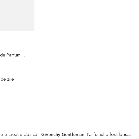
Gentleman Reserve Privee Apa de Parfum Gift Set
 de zile
e o creație clasică -
Givenchy Gentleman
. Parfumul a fost lansat