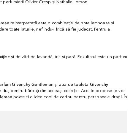
st parfumierii Olivier Cresp și Nathalie Lorson.
leman
reinterpretată este o combinație de note lemnoase și
e toate laturile, nefiindu-i frică să fie judecat. Pentru a
loc și de vârf de lavandă, iris și pară. Rezultatul este un parfum
arfum Givenchy Gentleman
și
apa de toaleta Givenchy
 duș pentru bărbați din aceeași colecție. Aceste produse te vor
tleman
poate fi o idee cool de cadou pentru persoanele dragi. În