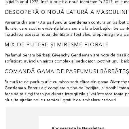
inițial în anul 1975, însă a primit o nouă identitate în 2017, mult 
DESCOPERĂ O NOUĂ LATURĂ A MASCULINIT
Varianta din anii '70 a
parfumului Gentleman
contura un bărbat ca
florale, care scot în evidență latura sensibilă a bărbaților. Se con
întruchipa această noua identitate a fost ales, drept imagine a p
MIX DE PUTERE ȘI MIRESME FLORALE
Parfumul pentru bărbați Givenchy Gentleman
are note de bază de
sofisticat, având un miros complex și seducător, potrivit unui b
COMANDĂ GAMA DE PARFUMURI BĂRBĂTEȘ
Bucură-te de parfumurile cu miros seducător din gama Givenchy
Gentleman
. Pentru a-ți completa rutina de îngrijire, ai posibilita
face să te simți fresh pe durata întregii zile și vei întoarce toate 
plus, te ajutăm noi cu serviciul gratuit de ambalare cadouri.
Abonează-te la Newsletter!