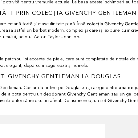
mai potrivită pentru vremurile actuale. La baza acestei schimbări au fo
ĂȚII PRIN COLECȚIA GIVENCHY GENTLEMAN
re emană forță și masculinitate pură. Însă
colecția Givenchy Gent
turează astfel un bărbat modern, complex și care își expune cu încreder
arfumului, actorul Aaron Taylor-Johnson.
 patchouli și accente de piele, care sunt completate de notele de mij
ărbat elegant, după cum sugerează și numele.
TI GIVENCHY GENTLEMAN LA DOUGLAS
 Gentleman. Comanda online pe Douglas.ro și alege dintre
apa de p
tea de a opta pentru un
deodorant Givenchy Gentleman
sau un gel de
privirile datorită mirosului rafinat. De asemenea, un
set Givenchy Gen