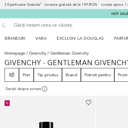
2 Eșantioane Gratuite¹ Livrarea gratuită de la 199 RON Livrare aprox. 1–3
HOT SALE:
Înapoi
Executați căutarea
BRANDURI
VARA
EXCLUSIV LA DOUGLAS
PARFU
Deschidere meniu BRANDURI
Deschidere meniu VARA
Deschi
Homepage
Givenchy
Gentleman Givenchy
GIVENCHY - GENTLEMAN GIVENCH
GIVENCHY - GENTLEMAN GIVEN
Filtrare
Pret
Tip produs
Brand
Potrivit pentru
Promo
Detalii despre sortare
%