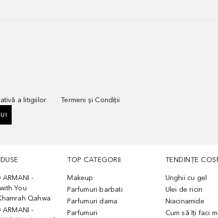
tivă a litigiilor
Termeni și Condiții
UI
ODUSE
TOP CATEGORII
TENDINȚE COS
 ARMANI -
Makeup
Unghii cu gel
with You
Parfumuri barbati
Ulei de ricin
- Khamrah Qahwa
Parfumuri dama
Niacinamide
 ARMANI -
Parfumuri
Cum să îți faci 