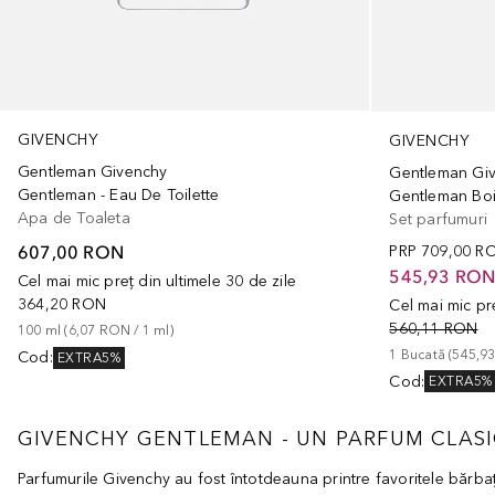
GIVENCHY
GIVENCHY
Gentleman Givenchy
Gentleman Gi
Gentleman - Eau De Toilette
Gentleman Boi
Apa de Toaleta
Set parfumuri
607,00 RON
PRP
709,00 R
545,93 RO
Cel mai mic preț din ultimele 30 de zile
364,20 RON
Cel mai mic pre
560,11 RON
100
ml
 (
6,07 RON
 / 
1
ml
)
1
Bucată
 (
545,9
Cod
:
EXTRA5%
Cod
:
EXTRA5%
GIVENCHY GENTLEMAN - UN PARFUM CLASI
Parfumurile Givenchy au fost întotdeauna printre favoritele bărba