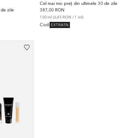
Cel mai mic preț din ultimele 30 de zile
 de zile
387,00 RON
100
ml
 (
6,45 RON
 / 
1
ml
)
Cod
:
EXTRA5%