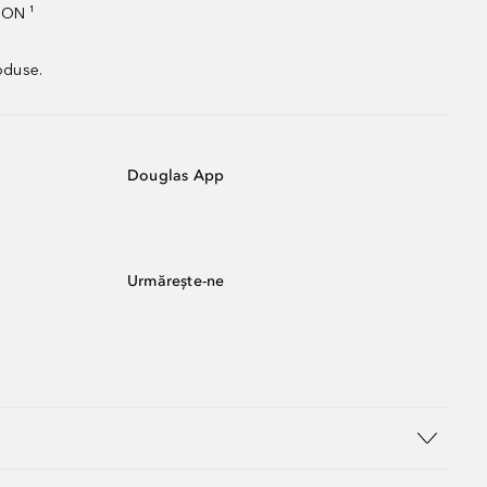
RON ¹
oduse.
Douglas App
Urmărește-ne