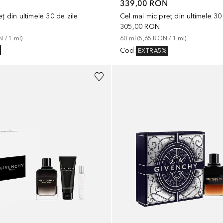
N
339,00 RON
ț din ultimele 30 de zile
Cel mai mic preț din ultimele 30
305,00 RON
N
 / 
1
ml
)
60
ml
 (
5,65 RON
 / 
1
ml
)
Cod
:
EXTRA5%