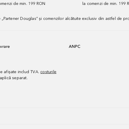
comenzi de min. 199 RON
la comenzi de min. 199 
artener Douglas” și comenzilor alcătuite exclusiv din astfel de pr
vrare
ANPC
le afișate includ TVA.
costurile
aplică separat.