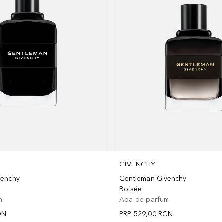
GIVENCHY
venchy
Gentleman Givenchy
m
Boisée
m
Apa de parfum
ON
PRP
529,00 RON