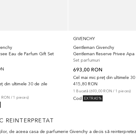
GIVENCHY
venchy
Gentleman Givenchy
see Eau de Parfum Gift Set
Set parfumuri
ON
693,00 RON
N
Cel mai mic preț din ultimele 30
ț din ultimele 30 de zile
415,80 RON
1
Bucată
 (
693,00 RON
 / 
1
pieces
)
3 RON
 / 
1
pieces
)
Cod
:
EXTRA5%
C REINTERPRETAT
ților, de aceea casa de parfumerie Givenchy a decis să reinterpretez