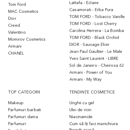
Lattafa - Eclaire
Tom Ford
Casamorati - Erba Pura
MAC Cosmetics
TOM FORD - Tobacco Vanille
Dior
TOM FORD - Lost Cherry
Creed
Carolina Herrera - La Bomba
Valentino
TOM FORD - Black Orchid
Momirov Cosmetics
DIOR - Sauvage Elixir
Armani
Jean Paul Gaultier - Le Male
CHANEL
Yves Saint Laurent - LIBRE
Sol de Janeiro - Cheirosa 62
Armani - Power of You
Armani - My Way
TOP CATEGORII
TENDINȚE COSMETICE
Makeup
Unghii cu gel
Parfumuri barbati
Ulei de ricin
Parfumuri dama
Niacinamide
Parfumuri
Cum să îți faci manichiura
French acasă