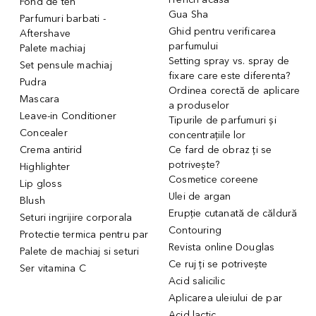
Fond de ten
Gua Sha
Parfumuri barbati -
Ghid pentru verificarea
Aftershave
parfumului
Palete machiaj
Setting spray vs. spray de
Set pensule machiaj
fixare care este diferenta?
Pudra
Ordinea corectă de aplicare
Mascara
a produselor
Leave-in Conditioner
Tipurile de parfumuri și
Concealer
concentrațiile lor
Crema antirid
Ce fard de obraz ți se
potrivește?
Highlighter
Cosmetice coreene
Lip gloss
Ulei de argan
Blush
Erupție cutanată de căldură
Seturi ingrijire corporala
Contouring
Protectie termica pentru par
Revista online Douglas
Palete de machiaj si seturi
Ce ruj ți se potrivește
Ser vitamina C
Acid salicilic
Aplicarea uleiului de par
Acid lactic