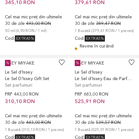
345,10 RON
379,61 RON
Cel mai mic preț din ultimele
Cel mai mic preț din ultimele
30 de zile
493,00 RON
30 de zile
389,47 RON
50
ml
 (
6,90 RON
 / 
1
ml
)
1
Bucată
 (
379,61 RON
 / 
1
pieces
)
Cod
:
Cod
:
EXTRA5%
EXTRA5%
Revine în curând
ISSEY MIYAKE
ISSEY MIYAKE
%
%
Le Sel d‘Issey
Le Sel d‘Issey
Le Sel D'Issey Gift Set
Le Sel d’Issey Eau de Parfum 100 ml Gift Set
Set parfumuri
Set parfumuri
PRP
443,00 RON
PRP
683,00 RON
310,10 RON
525,91 RON
Cel mai mic preț din ultimele
Cel mai mic preț din ultimele
30 de zile
443,00 RON
30 de zile
539,57 RON
1
Bucată
 (
310,10 RON
 / 
1
pieces
)
1
Bucată
 (
525,91 RON
 / 
1
pieces
)
Cod
:
Cod
:
EXTRA5%
EXTRA5%