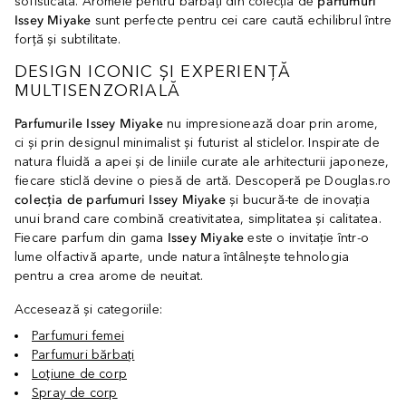
sofisticată. Aromele pentru bărbați din colecția de
parfumuri
Issey Miyake
sunt perfecte pentru cei care caută echilibrul între
forță și subtilitate.
DESIGN ICONIC ȘI EXPERIENȚĂ
MULTISENZORIALĂ
Parfumurile Issey Miyake
nu impresionează doar prin arome,
ci și prin designul minimalist și futurist al sticlelor. Inspirate de
natura fluidă a apei și de liniile curate ale arhitecturii japoneze,
fiecare sticlă devine o piesă de artă. Descoperă pe Douglas.ro
colecția de parfumuri Issey Miyake
și bucură-te de inovația
unui brand care combină creativitatea, simplitatea și calitatea.
Fiecare parfum din gama
Issey Miyake
este o invitație într-o
lume olfactivă aparte, unde natura întâlnește tehnologia
pentru a crea arome de neuitat.
Accesează și categoriile:
Parfumuri femei
Parfumuri bărbați
Loțiune de corp
Spray de corp