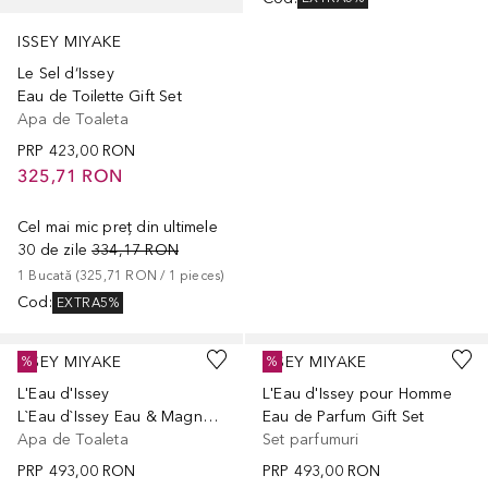
ISSEY MIYAKE
Le Sel d‘Issey
Eau de Toilette Gift Set
Apa de Toaleta
PRP
423,00 RON
325,71 RON
Cel mai mic preț din ultimele
30 de zile
334,17 RON
1
Bucată
 (
325,71 RON
 / 
1
pieces
)
Cod
:
EXTRA5%
ISSEY MIYAKE
ISSEY MIYAKE
%
%
L'Eau d'Issey
L'Eau d'Issey pour Homme
L`Eau d`Issey Eau & Magnolia Eau de Toilette
Eau de Parfum Gift Set
Apa de Toaleta
Set parfumuri
PRP
493,00 RON
PRP
493,00 RON