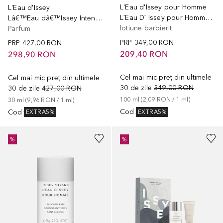
L'Eau d'Issey pour Homme
L'Eau d'Issey
L`Eau D` Issey pour Homme After Shave Lotion
Lâ€™Eau dâ€™Issey Intense Refill Eau de
lotiune barbierit
Parfum
PRP
349,00 RON
PRP
427,00 RON
209,40 RON
298,90 RON
Cel mai mic preț din ultimele
Cel mai mic preț din ultimele
30 de zile
349,00 RON
30 de zile
427,00 RON
100
ml
 (
2,09 RON
 / 
1
ml
)
30
ml
 (
9,96 RON
 / 
1
ml
)
Cod
:
Cod
:
EXTRA5%
EXTRA5%
%
%