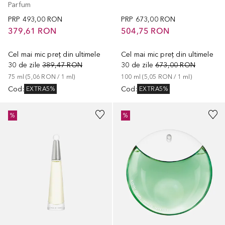
Parfum
PRP
493,00 RON
PRP
673,00 RON
379,61 RON
504,75 RON
Cel mai mic preț din ultimele
Cel mai mic preț din ultimele
30 de zile
389,47 RON
30 de zile
673,00 RON
75
ml
 (
5,06 RON
 / 
1
ml
)
100
ml
 (
5,05 RON
 / 
1
ml
)
Cod
:
Cod
:
EXTRA5%
EXTRA5%
%
%