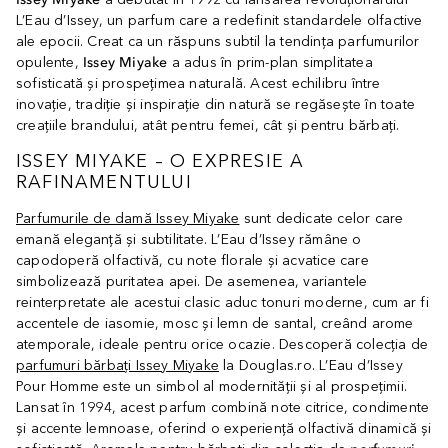
L’Eau d’Issey, un parfum care a redefinit standardele olfactive
ale epocii. Creat ca un răspuns subtil la tendința parfumurilor
opulente,
Issey Miyake
a adus în prim-plan simplitatea
sofisticată și prospețimea naturală. Acest echilibru între
inovație, tradiție și inspirație din natură se regăsește în toate
creațiile brandului, atât pentru femei, cât și pentru bărbați.
ISSEY MIYAKE – O EXPRESIE A
RAFINAMENTULUI
Parfumurile de damă Issey Miyake
sunt dedicate celor care
emană eleganță și subtilitate. L’Eau d’Issey rămâne o
capodoperă olfactivă, cu note florale și acvatice care
simbolizează puritatea apei. De asemenea, variantele
reinterpretate ale acestui clasic aduc tonuri moderne, cum ar fi
accentele de iasomie, mosc și lemn de santal, creând arome
atemporale, ideale pentru orice ocazie. Descoperă colecția de
parfumuri bărbați Issey Miyake
la Douglas.ro. L’Eau d’Issey
Pour Homme este un simbol al modernității și al prospețimii.
Lansat în 1994, acest parfum combină note citrice, condimente
și accente lemnoase, oferind o experiență olfactivă dinamică și