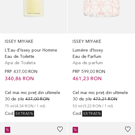
ISSEY MIYAKE
ISSEY MIYAKE
L'Eau d'Issey pour Homme
Lumière d’Issey
Eau de Toilette
Eau de Parfum
Apa de Toaleta
Apa de parfum
PRP
437,00 RON
PRP
599,00 RON
340,86 RON
461,23 RON
Cel mai mic preț din ultimele
Cel mai mic preț din ultimele
30 de zile
437,00 RON
30 de zile
473,21 RON
75
ml
 (
4,54 RON
 / 
1
ml
)
50
ml
 (
9,22 RON
 / 
1
ml
)
Cod
:
Cod
:
EXTRA5%
EXTRA5%
%
%