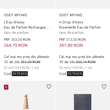
ISSEY MIYAKE
ISSEY MIYAKE
L'Eau d'Issey
A Drop d'Issey
Eau de Parfum Rechargeable
Essentielle Eau de Parfum
Apa de parfum
Apa de parfum
PRP
353,00 RON
PRP
513,00 RON
264,75 RON
307,80 RON
Cel mai mic preț din ultimele
Cel mai mic preț din ultimele
30 de zile
353,00 RON
30 de zile
400,14 RON
25
ml
 (
10,59 RON
 / 
1
ml
)
50
ml
 (
6,16 RON
 / 
1
ml
)
Cod
:
Cod
:
EXTRA5%
EXTRA5%
%