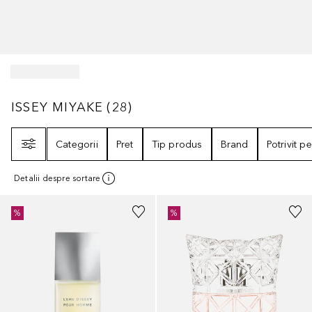
ISSEY MIYAKE
28
REZULTATE
ISSEY MIYAKE
(
28
)
Filtrare
Categorii
Pret
Tip produs
Brand
Potrivit p
Detalii despre sortare
%
%