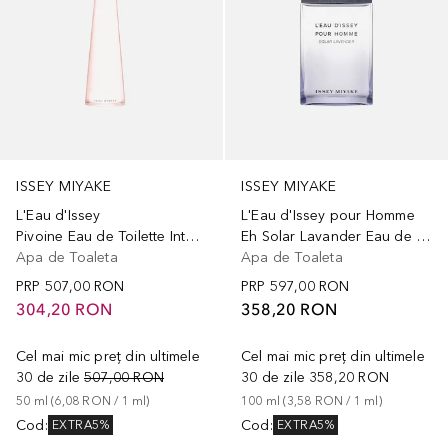
ISSEY MIYAKE
ISSEY MIYAKE
L'Eau d'Issey
L'Eau d'Issey pour Homme
Pivoine Eau de Toilette Intense
Eh Solar Lavander Eau de Toilette
Apa de Toaleta
Apa de Toaleta
PRP
507,00 RON
PRP
597,00 RON
304,20 RON
358,20 RON
Cel mai mic preț din ultimele
Cel mai mic preț din ultimele
30 de zile
507,00 RON
30 de zile
358,20 RON
50
ml
 (
6,08 RON
 / 
1
ml
)
100
ml
 (
3,58 RON
 / 
1
ml
)
Cod
:
Cod
:
EXTRA5%
EXTRA5%