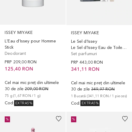
ISSEY MIYAKE
ISSEY MIYAKE
L'Eau d'Issey pour Homme
Le Sel d‘Issey
Stick
Le Sel d’Issey Eau de Toilette 50 ml Gift Set
Deodorant
Set parfumuri
PRP
209,00 RON
PRP
443,00 RON
125,40 RON
341,11 RON
Cel mai mic preț din ultimele
Cel mai mic preț din ultimele
30 de zile
209,00 RON
30 de zile
349,97 RON
75
g
 (
1,67 RON
 / 
1
g
)
1
Bucată
 (
341,11 RON
 / 
1
pieces
)
Cod
:
Cod
:
EXTRA5%
EXTRA5%
%
%