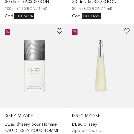
30 de zile
603,00 RON
30 de zile
503,00 RON
100
ml
 (
4,70 RON
 / 
1
ml
)
50
ml
 (
8,35 RON
 / 
1
ml
)
Cod
:
Cod
:
EXTRA5%
EXTRA5%
%
%
ISSEY MIYAKE
ISSEY MIYAKE
L'Eau d'Issey pour Homme
L'Eau d'Issey
EAU D ISSEY POUR HOMME
Apa de Toaleta