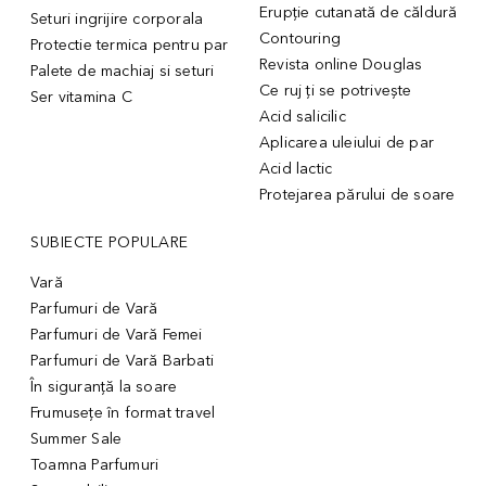
Erupție cutanată de căldură
Seturi ingrijire corporala
Contouring
Protectie termica pentru par
Revista online Douglas
Palete de machiaj si seturi
Ce ruj ți se potrivește
Ser vitamina C
Acid salicilic
Aplicarea uleiului de par
Acid lactic
Protejarea părului de soare
SUBIECTE POPULARE
Vară
Parfumuri de Vară
Parfumuri de Vară Femei
Parfumuri de Vară Barbati
În siguranță la soare
Frumusețe în format travel
Summer Sale
Toamna Parfumuri