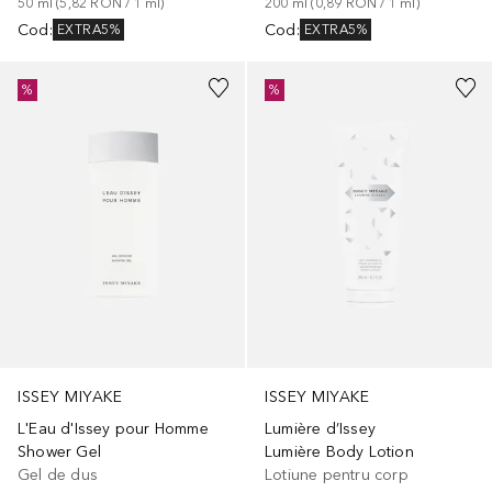
50
ml
 (
5,82 RON
 / 
1
ml
)
200
ml
 (
0,89 RON
 / 
1
ml
)
Cod
:
Cod
:
EXTRA5%
EXTRA5%
%
%
ISSEY MIYAKE
ISSEY MIYAKE
L'Eau d'Issey pour Homme
Lumière d’Issey
Shower Gel
Lumière Body Lotion
Gel de dus
Lotiune pentru corp