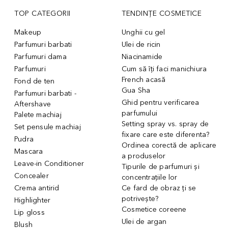
TOP CATEGORII
TENDINȚE COSMETICE
Makeup
Unghii cu gel
Parfumuri barbati
Ulei de ricin
Parfumuri dama
Niacinamide
Parfumuri
Cum să îți faci manichiura
French acasă
Fond de ten
Gua Sha
Parfumuri barbati -
Ghid pentru verificarea
Aftershave
parfumului
Palete machiaj
Setting spray vs. spray de
Set pensule machiaj
fixare care este diferenta?
Pudra
Ordinea corectă de aplicare
Mascara
a produselor
Leave-in Conditioner
Tipurile de parfumuri și
Concealer
concentrațiile lor
Crema antirid
Ce fard de obraz ți se
potrivește?
Highlighter
Cosmetice coreene
Lip gloss
Ulei de argan
Blush