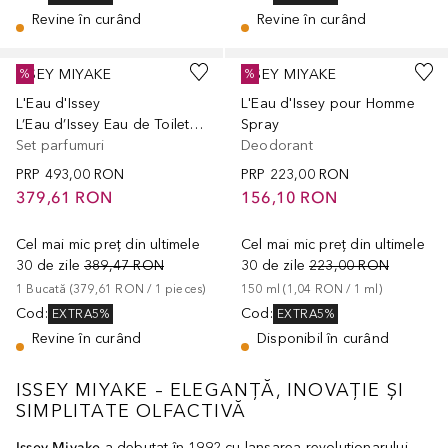
Revine în curând
Revine în curând
ISSEY MIYAKE
ISSEY MIYAKE
%
%
L'Eau d'Issey
L'Eau d'Issey pour Homme
L’Eau d’Issey Eau de Toilette Gift Set
Spray
Set parfumuri
Deodorant
PRP
493,00 RON
PRP
223,00 RON
379,61 RON
156,10 RON
Cel mai mic preț din ultimele
Cel mai mic preț din ultimele
30 de zile
389,47 RON
30 de zile
223,00 RON
1
Bucată
 (
379,61 RON
 / 
1
pieces
)
150
ml
 (
1,04 RON
 / 
1
ml
)
Cod
:
Cod
:
EXTRA5%
EXTRA5%
Revine în curând
Disponibil în curând
ISSEY MIYAKE – ELEGANȚĂ, INOVAȚIE ȘI
SIMPLITATE OLFACTIVĂ
Issey Miyake
a debutat în 1992 cu lansarea revoluționarului