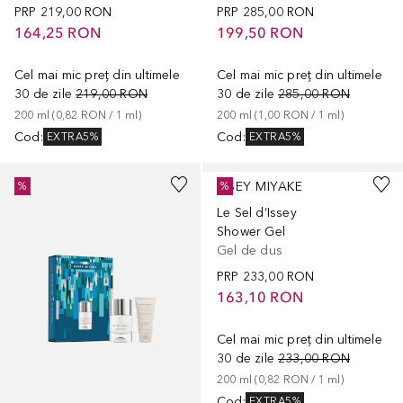
PRP
219,00 RON
PRP
285,00 RON
164,25 RON
199,50 RON
Cel mai mic preț din ultimele
Cel mai mic preț din ultimele
30 de zile
219,00 RON
30 de zile
285,00 RON
200
ml
 (
0,82 RON
 / 
1
ml
)
200
ml
 (
1,00 RON
 / 
1
ml
)
Cod
:
Cod
:
EXTRA5%
EXTRA5%
ISSEY MIYAKE
%
%
Le Sel d‘Issey
Shower Gel
Gel de dus
PRP
233,00 RON
163,10 RON
Cel mai mic preț din ultimele
30 de zile
233,00 RON
200
ml
 (
0,82 RON
 / 
1
ml
)
Cod
:
EXTRA5%