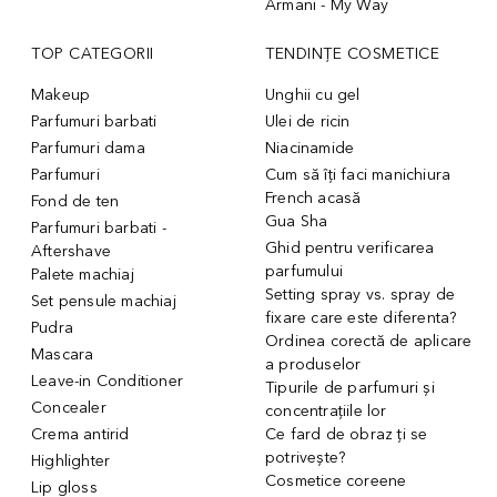
Armani - My Way
TOP CATEGORII
TENDINȚE COSMETICE
Makeup
Unghii cu gel
Parfumuri barbati
Ulei de ricin
Parfumuri dama
Niacinamide
Parfumuri
Cum să îți faci manichiura
French acasă
Fond de ten
Gua Sha
Parfumuri barbati -
Ghid pentru verificarea
Aftershave
parfumului
Palete machiaj
Setting spray vs. spray de
Set pensule machiaj
fixare care este diferenta?
Pudra
Ordinea corectă de aplicare
Mascara
a produselor
Leave-in Conditioner
Tipurile de parfumuri și
Concealer
concentrațiile lor
Crema antirid
Ce fard de obraz ți se
potrivește?
Highlighter
Cosmetice coreene
Lip gloss