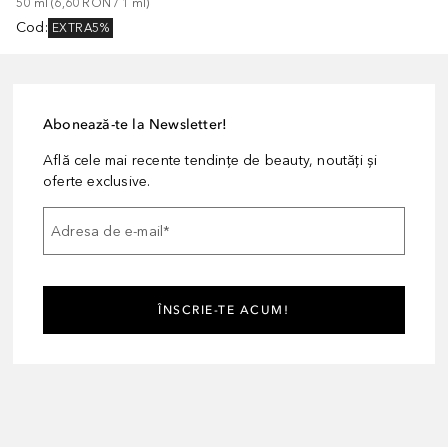
50
ml
 (
6,60 RON
 / 
1
ml
)
Cod
:
EXTRA5%
Abonează-te la Newsletter!
Află cele mai recente tendințe de beauty, noutăți și
oferte exclusive.
Adresa de e-mail
*
ÎNSCRIE-TE ACUM!