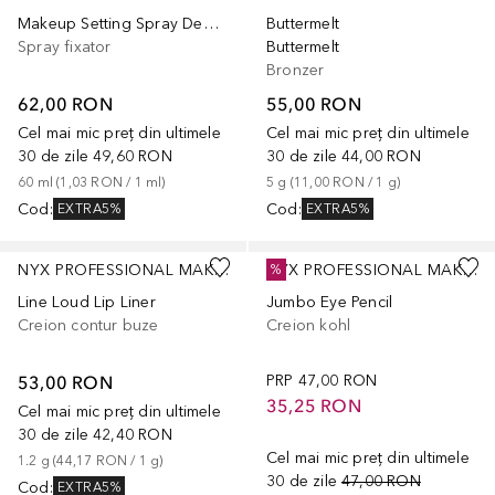
Makeup Setting Spray Dewy Finish
Buttermelt
Spray fixator
Buttermelt
Bronzer
62,00 RON
55,00 RON
Cel mai mic preț din ultimele
Cel mai mic preț din ultimele
30 de zile
49,60 RON
30 de zile
44,00 RON
60
ml
 (
1,03 RON
 / 
1
ml
)
5
g
 (
11,00 RON
 / 
1
g
)
Cod
:
Cod
:
EXTRA5%
EXTRA5%
+
4
+
3
NYX PROFESSIONAL MAKEUP
NYX PROFESSIONAL MAKEUP
%
Line Loud Lip Liner
Jumbo Eye Pencil
Creion contur buze
Creion kohl
53,00 RON
PRP
47,00 RON
35,25 RON
Cel mai mic preț din ultimele
30 de zile
42,40 RON
Cel mai mic preț din ultimele
1.2
g
 (
44,17 RON
 / 
1
g
)
30 de zile
47,00 RON
Cod
:
EXTRA5%