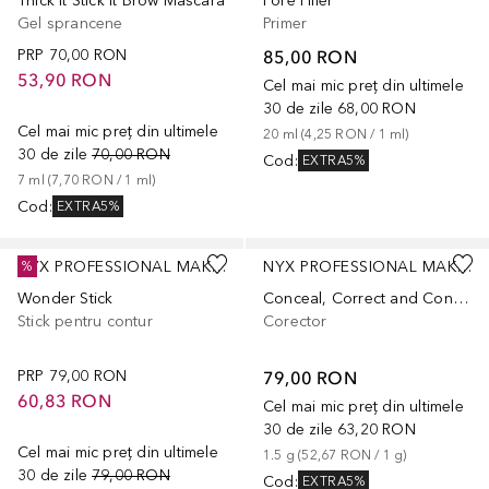
Thick it Stick It Brow Mascara
Pore Filler
Gel sprancene
Primer
PRP
70,00 RON
85,00 RON
53,90 RON
Cel mai mic preț din ultimele
30 de zile
68,00 RON
Cel mai mic preț din ultimele
20
ml
 (
4,25 RON
 / 
1
ml
)
30 de zile
70,00 RON
Cod
:
EXTRA5%
7
ml
 (
7,70 RON
 / 
1
ml
)
Cod
:
EXTRA5%
+
2
NYX PROFESSIONAL MAKEUP
NYX PROFESSIONAL MAKEUP
%
Wonder Stick
Conceal, Correct and Contour Palette
Stick pentru contur
Corector
PRP
79,00 RON
79,00 RON
60,83 RON
Cel mai mic preț din ultimele
30 de zile
63,20 RON
Cel mai mic preț din ultimele
1.5
g
 (
52,67 RON
 / 
1
g
)
30 de zile
79,00 RON
Cod
:
EXTRA5%