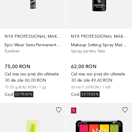
NYX PROFESSIONAL MAKEUP
NYX PROFESSIONAL MAKEUP
Epic Wear Semi-Permanent Liquid Liner
Makeup Setting Spray Matte Finish
Eyeliner
Spray pentru fata
75,00 RON
62,00 RON
Cel mai mic preț din ultimele
Cel mai mic preț din ultimele
30 de zile
60,00 RON
30 de zile
49,60 RON
15.55
g
 (
4,82 RON
 / 
1
g
)
60
ml
 (
1,03 RON
 / 
1
ml
)
Cod
:
Cod
:
EXTRA5%
EXTRA5%
%