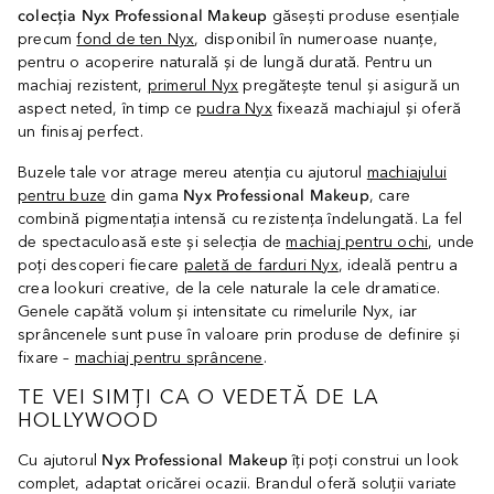
colecția Nyx Professional Makeup
găsești produse esențiale
precum
fond de ten Nyx
, disponibil în numeroase nuanțe,
pentru o acoperire naturală și de lungă durată. Pentru un
machiaj rezistent,
primerul Nyx
pregătește tenul și asigură un
aspect neted, în timp ce
pudra Nyx
fixează machiajul și oferă
un finisaj perfect.
Buzele tale vor atrage mereu atenția cu ajutorul
machiajului
pentru buze
din gama
Nyx Professional Makeup
, care
combină pigmentația intensă cu rezistența îndelungată. La fel
de spectaculoasă este și selecția de
machiaj pentru ochi
, unde
poți descoperi fiecare
paletă de farduri Nyx
, ideală pentru a
crea lookuri creative, de la cele naturale la cele dramatice.
Genele capătă volum și intensitate cu rimelurile Nyx, iar
sprâncenele sunt puse în valoare prin produse de definire și
fixare –
machiaj pentru sprâncene
.
TE VEI SIMȚI CA O VEDETĂ DE LA
HOLLYWOOD
Cu ajutorul
Nyx Professional Makeup
îți poți construi un look
complet, adaptat oricărei ocazii. Brandul oferă soluții variate