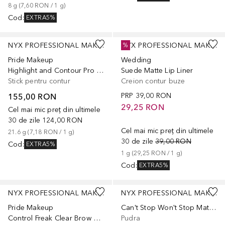
8
g
 (
7,60 RON
 / 
1
g
)
Cod
:
EXTRA5%
+
6
NYX PROFESSIONAL MAKEUP
NYX PROFESSIONAL MAKEUP
%
Pride Makeup
Wedding
Highlight and Contour Pro Palette
Suede Matte Lip Liner
Stick pentru contur
Creion contur buze
155,00 RON
PRP
39,00 RON
29,25 RON
Cel mai mic preț din ultimele
30 de zile
124,00 RON
Cel mai mic preț din ultimele
21.6
g
 (
7,18 RON
 / 
1
g
)
30 de zile
39,00 RON
Cod
:
EXTRA5%
1
g
 (
29,25 RON
 / 
1
g
)
Cod
:
EXTRA5%
NYX PROFESSIONAL MAKEUP
NYX PROFESSIONAL MAKEUP
Pride Makeup
Can't Stop Won't Stop Mattifying Powder
Control Freak Clear Brow Gel
Pudra