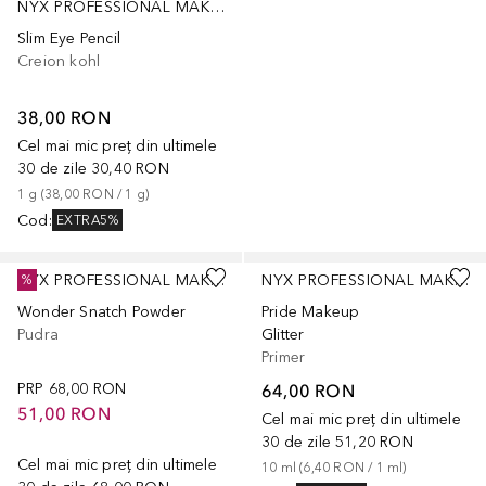
NYX PROFESSIONAL MAKEUP
Slim Eye Pencil
Creion kohl
38,00 RON
Cel mai mic preț din ultimele
30 de zile
30,40 RON
1
g
 (
38,00 RON
 / 
1
g
)
Cod
:
EXTRA5%
+
3
NYX PROFESSIONAL MAKEUP
NYX PROFESSIONAL MAKEUP
%
Wonder Snatch Powder
Pride Makeup
Pudra
Glitter
Primer
PRP
68,00 RON
64,00 RON
51,00 RON
Cel mai mic preț din ultimele
30 de zile
51,20 RON
Cel mai mic preț din ultimele
10
ml
 (
6,40 RON
 / 
1
ml
)