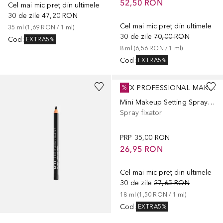
52,50 RON
Cel mai mic preț din ultimele
30 de zile
47,20 RON
Cel mai mic preț din ultimele
35
ml
 (
1,69 RON
 / 
1
ml
)
30 de zile
70,00 RON
Cod
:
EXTRA5%
8
ml
 (
6,56 RON
 / 
1
ml
)
Cod
:
EXTRA5%
+
10
NYX PROFESSIONAL MAKEUP
%
Mini Makeup Setting Spray Matte Finish
Spray fixator
PRP
35,00 RON
26,95 RON
Cel mai mic preț din ultimele
30 de zile
27,65 RON
18
ml
 (
1,50 RON
 / 
1
ml
)
Cod
:
EXTRA5%