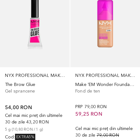
NYX PROFESSIONAL MAKEUP
NYX PROFESSIONAL MAKEUP
The Brow Glue
Make 'EM Wonder Foundation
Gel sprancene
Fond de ten
54,00 RON
PRP
79,00 RON
59,25 RON
Cel mai mic preț din ultimele
30 de zile
43,20 RON
Cel mai mic preț din ultimele
5
g
 (
10,80 RON
 / 
1
g
)
30 de zile
79,00 RON
Cod
:
EXTRA5%