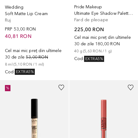
Pride Makeup
Wedding
Ultimate Eye Shadow Palette Utopia
Soft Matte Lip Cream
Fard de pleoape
Ruj
225,00 RON
PRP
53,00 RON
40,81 RON
Cel mai mic preț din ultimele
30 de zile
180,00 RON
Cel mai mic preț din ultimele
40
g
 (
5,63 RON
 / 
1
g
)
30 de zile
53,00 RON
Cod
:
EXTRA5%
8
ml
 (
5,10 RON
 / 
1
ml
)
Cod
:
EXTRA5%
+
6
+
16
%