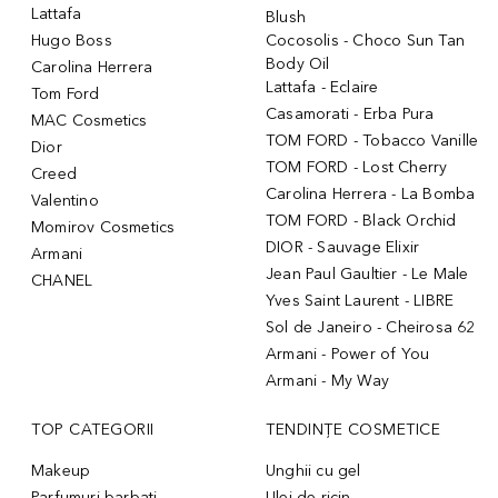
Lattafa
Blush
Hugo Boss
Cocosolis - Choco Sun Tan
Body Oil
Carolina Herrera
Lattafa - Eclaire
Tom Ford
Casamorati - Erba Pura
MAC Cosmetics
TOM FORD - Tobacco Vanille
Dior
TOM FORD - Lost Cherry
Creed
Carolina Herrera - La Bomba
Valentino
TOM FORD - Black Orchid
Momirov Cosmetics
DIOR - Sauvage Elixir
Armani
Jean Paul Gaultier - Le Male
CHANEL
Yves Saint Laurent - LIBRE
Sol de Janeiro - Cheirosa 62
Armani - Power of You
Armani - My Way
TOP CATEGORII
TENDINȚE COSMETICE
Makeup
Unghii cu gel
Parfumuri barbati
Ulei de ricin