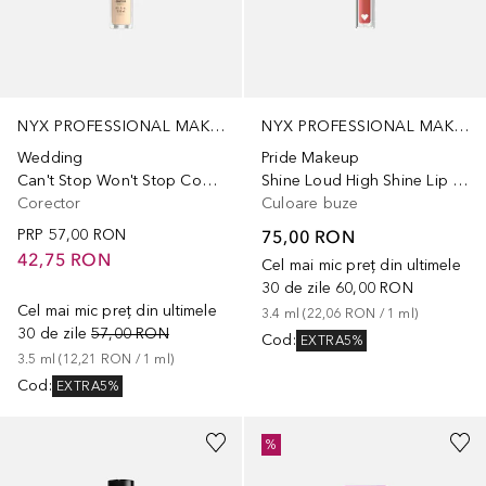
NYX PROFESSIONAL MAKEUP
NYX PROFESSIONAL MAKEUP
Wedding
Pride Makeup
Can't Stop Won't Stop Concealer
Shine Loud High Shine Lip Color
Corector
Culoare buze
PRP
57,00 RON
75,00 RON
42,75 RON
Cel mai mic preț din ultimele
30 de zile
60,00 RON
Cel mai mic preț din ultimele
3.4
ml
 (
22,06 RON
 / 
1
ml
)
30 de zile
57,00 RON
Cod
:
EXTRA5%
3.5
ml
 (
12,21 RON
 / 
1
ml
)
Cod
:
EXTRA5%
+
12
%