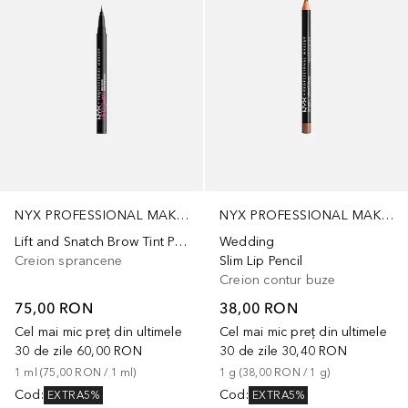
NYX PROFESSIONAL MAKEUP
NYX PROFESSIONAL MAKEUP
Lift and Snatch Brow Tint Pen
Wedding
Creion sprancene
Slim Lip Pencil
Creion contur buze
75,00 RON
38,00 RON
Cel mai mic preț din ultimele
Cel mai mic preț din ultimele
30 de zile
60,00 RON
30 de zile
30,40 RON
1
ml
 (
75,00 RON
 / 
1
ml
)
1
g
 (
38,00 RON
 / 
1
g
)
Cod
:
Cod
:
EXTRA5%
EXTRA5%
+
10
+
5