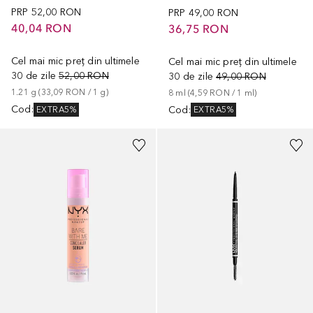
PRP
52,00 RON
PRP
49,00 RON
40,04 RON
36,75 RON
Cel mai mic preț din ultimele
Cel mai mic preț din ultimele
30 de zile
52,00 RON
30 de zile
49,00 RON
1.21
g
 (
33,09 RON
 / 
1
g
)
8
ml
 (
4,59 RON
 / 
1
ml
)
Cod
:
Cod
:
EXTRA5%
EXTRA5%
+
8
+
5