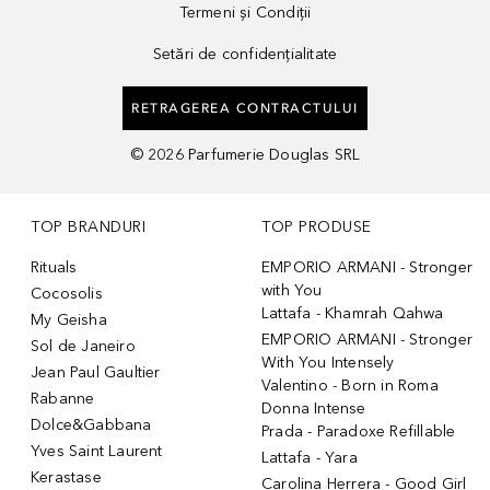
Termeni și Condiții
Setări de confidențialitate
RETRAGEREA CONTRACTULUI
©
2026
Parfumerie Douglas SRL
TOP BRANDURI
TOP PRODUSE
Rituals
EMPORIO ARMANI - Stronger
with You
Cocosolis
Lattafa - Khamrah Qahwa
My Geisha
EMPORIO ARMANI - Stronger
Sol de Janeiro
With You Intensely
Jean Paul Gaultier
Valentino - Born in Roma
Rabanne
Donna Intense
Dolce&Gabbana
Prada - Paradoxe Refillable
Yves Saint Laurent
Lattafa - Yara
Kerastase
Carolina Herrera - Good Girl