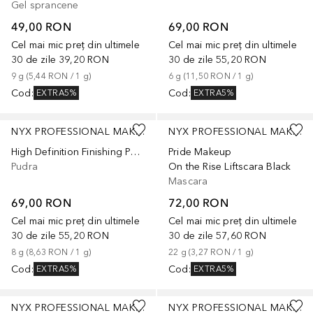
Gel sprancene
49,00 RON
69,00 RON
Cel mai mic preț din ultimele
Cel mai mic preț din ultimele
30 de zile
39,20 RON
30 de zile
55,20 RON
9
g
 (
5,44 RON
 / 
1
g
)
6
g
 (
11,50 RON
 / 
1
g
)
Cod
:
Cod
:
EXTRA5%
EXTRA5%
NYX PROFESSIONAL MAKEUP
NYX PROFESSIONAL MAKEUP
High Definition Finishing Powder
Pride Makeup
Pudra
On the Rise Liftscara Black
Mascara
69,00 RON
72,00 RON
Cel mai mic preț din ultimele
Cel mai mic preț din ultimele
30 de zile
55,20 RON
30 de zile
57,60 RON
8
g
 (
8,63 RON
 / 
1
g
)
22
g
 (
3,27 RON
 / 
1
g
)
Cod
:
Cod
:
EXTRA5%
EXTRA5%
NYX PROFESSIONAL MAKEUP
NYX PROFESSIONAL MAKEUP