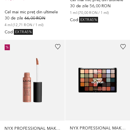
30 de zile
56,00 RON
Cel mai mic preț din ultimele
1
ml
 (
70,00 RON
 / 
1
ml
)
30 de zile
66,00 RON
Cod
:
EXTRA5%
4
ml
 (
12,71 RON
 / 
1
ml
)
Cod
:
EXTRA5%
+
17
%
NYX PROFESSIONAL MAKEUP
NYX PROFESSIONAL MAKEUP