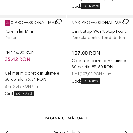
Cod
:
EXTRA5%
NYX PROFESSIONAL MAKEUP
NYX PROFESSIONAL MAKEUP
%
Pore Filler Mini
Can't Stop Won't Stop Foundation Brush Professional Makeup Pro Brush 37
Primer
Pensula pentru fond de ten
PRP
46,00 RON
107,00 RON
35,42 RON
Cel mai mic preț din ultimele
30 de zile
85,60 RON
Cel mai mic preț din ultimele
1
ml
 (
107,00 RON
 / 
1
ml
)
30 de zile
36,34 RON
Cod
:
EXTRA5%
8
ml
 (
4,43 RON
 / 
1
ml
)
Cod
:
EXTRA5%
PAGINA URMĂTOARE
Pagina 1 din 2