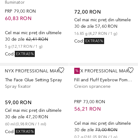
Iluminator
PRP
79,00 RON
72,00 RON
60,83 RON
Cel mai mic preț din ultimele
30 de zile
57,60 RON
Cel mai mic preț din ultimele
16.85
g
 (
4,27 RON
 / 
1
g
)
30 de zile
62,41 RON
Cod
:
EXTRA5%
5
g
 (
12,17 RON
 / 
1
g
)
Cod
:
EXTRA5%
+
3
NYX PROFESSIONAL MAKEUP
NYX PROFESSIONAL MAKEUP
%
The Face Glue Setting Spray
Fill and Fluff Eyebrow Pomade Pencil
Spray fixator
Creion sprancene
59,00 RON
PRP
73,00 RON
56,21 RON
Cel mai mic preț din ultimele
30 de zile
47,20 RON
Cel mai mic preț din ultimele
60
ml
 (
0,98 RON
 / 
1
ml
)
30 de zile
73,00 RON
Cod
:
EXTRA5%
0.2
g
 (
281,05 RON
 / 
1
g
)