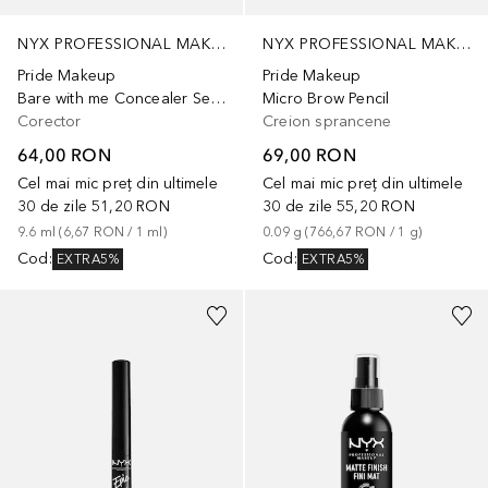
NYX PROFESSIONAL MAKEUP
NYX PROFESSIONAL MAKEUP
Pride Makeup
Pride Makeup
Bare with me Concealer Serum
Micro Brow Pencil
Corector
Creion sprancene
64,00 RON
69,00 RON
Cel mai mic preț din ultimele
Cel mai mic preț din ultimele
30 de zile
51,20 RON
30 de zile
55,20 RON
9.6
ml
 (
6,67 RON
 / 
1
ml
)
0.09
g
 (
766,67 RON
 / 
1
g
)
Cod
:
Cod
:
EXTRA5%
EXTRA5%
+
4