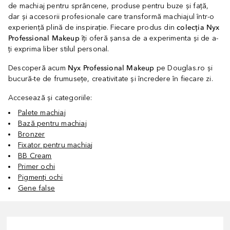
de machiaj pentru sprâncene, produse pentru buze și față,
dar și accesorii profesionale care transformă machiajul într-o
experiență plină de inspirație. Fiecare produs din
colecția Nyx
Professional Makeup
îți oferă șansa de a experimenta și de a-
ți exprima liber stilul personal.
Descoperă acum
Nyx Professional Makeup
pe Douglas.ro și
bucură-te de frumusețe, creativitate și încredere în fiecare zi.
Accesează și categoriile:
Palete machiaj
Bază pentru machiaj
Bronzer
Fixator pentru machiaj
BB Cream
Primer ochi
Pigmenți ochi
Gene false