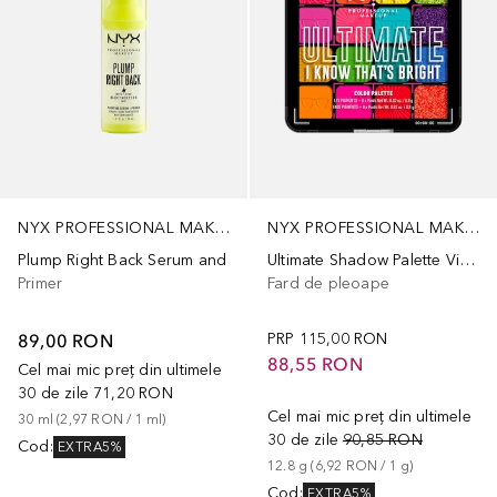
NYX PROFESSIONAL MAKEUP
NYX PROFESSIONAL MAKEUP
Plump Right Back Serum and
Ultimate Shadow Palette Vitange Jean Baby
Primer
Fard de pleoape
89,00 RON
PRP
115,00 RON
88,55 RON
Cel mai mic preț din ultimele
30 de zile
71,20 RON
Cel mai mic preț din ultimele
30
ml
 (
2,97 RON
 / 
1
ml
)
30 de zile
90,85 RON
Cod
:
EXTRA5%
12.8
g
 (
6,92 RON
 / 
1
g
)
Cod
:
EXTRA5%