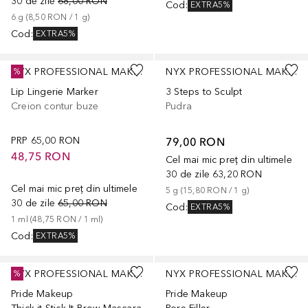
30 de zile
68,00 RON
Cod
:
EXTRA5%
6
g
 (
8,50 RON
 / 
1
g
)
Cod
:
EXTRA5%
+
6
NYX PROFESSIONAL MAKEUP
NYX PROFESSIONAL MAKEUP
%
Lip Lingerie Marker
3 Steps to Sculpt
Creion contur buze
Pudra
PRP
65,00 RON
79,00 RON
48,75 RON
Cel mai mic preț din ultimele
30 de zile
63,20 RON
Cel mai mic preț din ultimele
5
g
 (
15,80 RON
 / 
1
g
)
30 de zile
65,00 RON
Cod
:
EXTRA5%
1
ml
 (
48,75 RON
 / 
1
ml
)
Cod
:
EXTRA5%
+
4
NYX PROFESSIONAL MAKEUP
NYX PROFESSIONAL MAKEUP
%
Pride Makeup
Pride Makeup