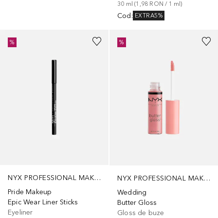
30
ml
 (
1,98 RON
 / 
1
ml
)
Cod
:
EXTRA5%
+
12
+
13
%
%
NYX PROFESSIONAL MAKEUP
NYX PROFESSIONAL MAKEUP
Pride Makeup
Wedding
Epic Wear Liner Sticks
Butter Gloss
Eyeliner
Gloss de buze