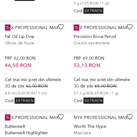
5
g
 (
7,05 RON
 / 
1
g
)
Cod
:
EXTRA5%
+
5
+
2
NYX PROFESSIONAL MAKEUP
NYX PROFESSIONAL MAKEUP
%
%
Fat Oil Lip Drip
Precision Brow Pencil
Gloss de buze
Creion sprancene
PRP
62,00 RON
PRP
69,00 RON
46,50 RON
53,13 RON
Cel mai mic preț din ultimele
Cel mai mic preț din ultimele
30 de zile
62,00 RON
30 de zile
69,00 RON
4.8
ml
 (
9,69 RON
 / 
1
ml
)
0.13
g
 (
408,69 RON
 / 
1
g
)
Cod
:
Cod
:
EXTRA5%
EXTRA5%
+
5
NYX PROFESSIONAL MAKEUP
NYX PROFESSIONAL MAKEUP
%
Buttermelt
Worth The Hype
Buttermelt Highlighter
Mascara