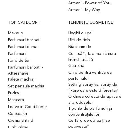
Armani - Power of You
Armani - My Way
TOP CATEGORII
TENDINȚE COSMETICE
Makeup
Unghii cu gel
Parfumuri barbati
Ulei de ricin
Parfumuri dama
Niacinamide
Parfumuri
Cum să îți faci manichiura
French acasă
Fond de ten
Gua Sha
Parfumuri barbati -
Ghid pentru verificarea
Aftershave
parfumului
Palete machiaj
Setting spray vs. spray de
Set pensule machiaj
fixare care este diferenta?
Pudra
Ordinea corectă de aplicare
Mascara
a produselor
Leave-in Conditioner
Tipurile de parfumuri și
Concealer
concentrațiile lor
Crema antirid
Ce fard de obraz ți se
potrivește?
Highlighter