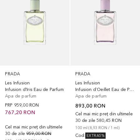
PRADA
PRADA
Les Infusion
Les Infusion
Infusion d'Iris Eau de Parfum
Infusion d`Oeillet Eau de Parfum
Apa de parfum
Apa de parfum
PRP
959,00 RON
893,00 RON
767,20 RON
Cel mai mic preț din ultimele
30 de zile
580,45 RON
Cel mai mic preț din ultimele
100
ml
 (
8,93 RON
 / 
1
ml
)
30 de zile
959,00 RON
Cod
:
EXTRA5%