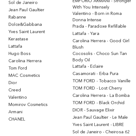
EMPORIO ARMANI - Stronger
Sol de Janeiro
With You Intensely
Jean Paul Gaultier
Valentino - Born in Roma
Rabanne
Donna Intense
Dolce&Gabbana
Prada - Paradoxe Refillable
Yves Saint Laurent
Lattafa - Yara
Kerastase
Carolina Herrera - Good Girl
Lattafa
Blush
Hugo Boss
Cocosolis - Choco Sun Tan
Body Oil
Carolina Herrera
Lattafa - Eclaire
Tom Ford
Casamorati - Erba Pura
MAC Cosmetics
TOM FORD - Tobacco Vanille
Dior
TOM FORD - Lost Cherry
Creed
Carolina Herrera - La Bomba
Valentino
TOM FORD - Black Orchid
Momirov Cosmetics
DIOR - Sauvage Elixir
Armani
Jean Paul Gaultier - Le Male
CHANEL
Yves Saint Laurent - LIBRE
Sol de Janeiro - Cheirosa 62