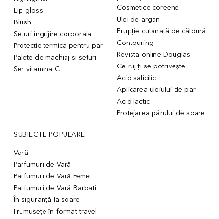
Cosmetice coreene
Lip gloss
Ulei de argan
Blush
Erupție cutanată de căldură
Seturi ingrijire corporala
Contouring
Protectie termica pentru par
Revista online Douglas
Palete de machiaj si seturi
Ce ruj ți se potrivește
Ser vitamina C
Acid salicilic
Aplicarea uleiului de par
Acid lactic
Protejarea părului de soare
SUBIECTE POPULARE
Vară
Parfumuri de Vară
Parfumuri de Vară Femei
Parfumuri de Vară Barbati
În siguranță la soare
Frumusețe în format travel