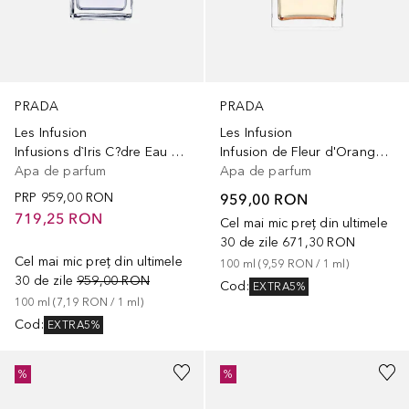
PRADA
PRADA
Les Infusion
Les Infusion
Infusions d`Iris C?dre Eau de Parfum
Infusion de Fleur d'Oranger Eau de Parfum
Apa de parfum
Apa de parfum
PRP
959,00 RON
959,00 RON
719,25 RON
Cel mai mic preț din ultimele
30 de zile
671,30 RON
Cel mai mic preț din ultimele
100
ml
 (
9,59 RON
 / 
1
ml
)
30 de zile
959,00 RON
Cod
:
EXTRA5%
100
ml
 (
7,19 RON
 / 
1
ml
)
Cod
:
EXTRA5%
%
%