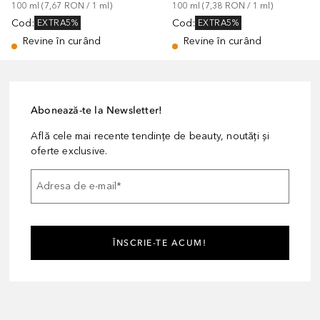
100
ml
 (
7,67 RON
 / 
1
ml
)
100
ml
 (
7,38 RON
 / 
1
ml
)
Cod
:
Cod
:
EXTRA5%
EXTRA5%
Revine în curând
Revine în curând
Abonează-te la Newsletter!
Află cele mai recente tendințe de beauty, noutăți și
oferte exclusive.
Adresa de e-mail
*
ÎNSCRIE-TE ACUM!