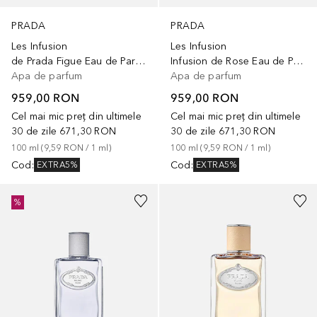
PRADA
PRADA
Les Infusion
Les Infusion
de Prada Figue Eau de Parfum
Infusion de Rose Eau de Parfum
Apa de parfum
Apa de parfum
959,00 RON
959,00 RON
Cel mai mic preț din ultimele
Cel mai mic preț din ultimele
30 de zile
671,30 RON
30 de zile
671,30 RON
100
ml
 (
9,59 RON
 / 
1
ml
)
100
ml
 (
9,59 RON
 / 
1
ml
)
Cod
:
Cod
:
EXTRA5%
EXTRA5%
%