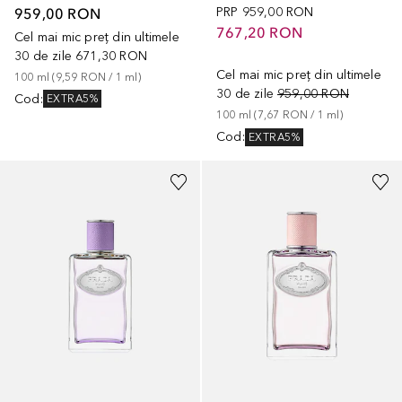
959,00 RON
PRP
959,00 RON
767,20 RON
Cel mai mic preț din ultimele
30 de zile
671,30 RON
Cel mai mic preț din ultimele
100
ml
 (
9,59 RON
 / 
1
ml
)
30 de zile
959,00 RON
Cod
:
EXTRA5%
100
ml
 (
7,67 RON
 / 
1
ml
)
Cod
:
EXTRA5%