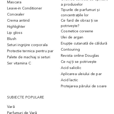
Mascara
a produselor
Leave-in Conditioner
Tipurile de parfumuri și
Concealer
concentrațiile lor
Crema antirid
Ce fard de obraz ți se
potrivește?
Highlighter
Cosmetice coreene
Lip gloss
Ulei de argan
Blush
Erupție cutanată de căldură
Seturi ingrijire corporala
Contouring
Protectie termica pentru par
Revista online Douglas
Palete de machiaj si seturi
Ce ruj ți se potrivește
Ser vitamina C
Acid salicilic
Aplicarea uleiului de par
Acid lactic
Protejarea părului de soare
SUBIECTE POPULARE
Vară
Parfumuri de Vară