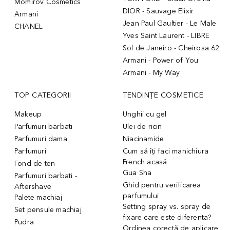
Momirov Cosmetics
DIOR - Sauvage Elixir
Armani
Jean Paul Gaultier - Le Male
CHANEL
Yves Saint Laurent - LIBRE
Sol de Janeiro - Cheirosa 62
Armani - Power of You
Armani - My Way
TOP CATEGORII
TENDINȚE COSMETICE
Makeup
Unghii cu gel
Parfumuri barbati
Ulei de ricin
Parfumuri dama
Niacinamide
Parfumuri
Cum să îți faci manichiura
French acasă
Fond de ten
Gua Sha
Parfumuri barbati -
Ghid pentru verificarea
Aftershave
parfumului
Palete machiaj
Setting spray vs. spray de
Set pensule machiaj
fixare care este diferenta?
Pudra
Ordinea corectă de aplicare