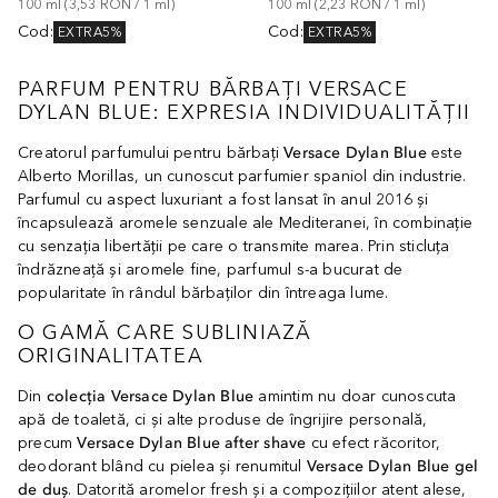
100
ml
 (
3,53 RON
 / 
1
ml
)
100
ml
 (
2,23 RON
 / 
1
ml
)
Cod
:
Cod
:
EXTRA5%
EXTRA5%
PARFUM PENTRU BĂRBAŢI VERSACE
DYLAN BLUE: EXPRESIA INDIVIDUALITĂŢII
Creatorul parfumului pentru bărbaţi
Versace Dylan Blue
este
Alberto Morillas, un cunoscut parfumier spaniol din industrie.
Parfumul cu aspect luxuriant a fost lansat în anul 2016 şi
încapsulează aromele senzuale ale Mediteranei, în combinaţie
cu senzaţia libertăţii pe care o transmite marea. Prin sticluţa
îndrăzneaţă şi aromele fine, parfumul s-a bucurat de
popularitate în rândul bărbaţilor din întreaga lume.
O GAMĂ CARE SUBLINIAZĂ
ORIGINALITATEA
Din
colecţia Versace Dylan Blue
amintim nu doar cunoscuta
apă de toaletă, ci şi alte produse de îngrijire personală,
precum
Versace Dylan Blue after shave
cu efect răcoritor,
deodorant blând cu pielea şi renumitul
Versace Dylan Blue gel
de duş
. Datorită aromelor fresh şi a compoziţiilor atent alese,