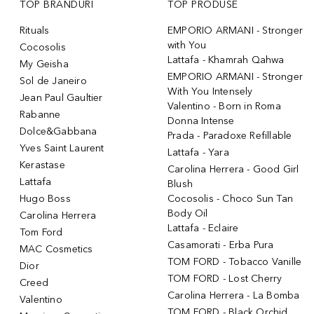
TOP BRANDURI
TOP PRODUSE
Rituals
EMPORIO ARMANI - Stronger
with You
Cocosolis
Lattafa - Khamrah Qahwa
My Geisha
EMPORIO ARMANI - Stronger
Sol de Janeiro
With You Intensely
Jean Paul Gaultier
Valentino - Born in Roma
Rabanne
Donna Intense
Dolce&Gabbana
Prada - Paradoxe Refillable
Yves Saint Laurent
Lattafa - Yara
Kerastase
Carolina Herrera - Good Girl
Lattafa
Blush
Hugo Boss
Cocosolis - Choco Sun Tan
Body Oil
Carolina Herrera
Lattafa - Eclaire
Tom Ford
Casamorati - Erba Pura
MAC Cosmetics
TOM FORD - Tobacco Vanille
Dior
TOM FORD - Lost Cherry
Creed
Carolina Herrera - La Bomba
Valentino
TOM FORD - Black Orchid