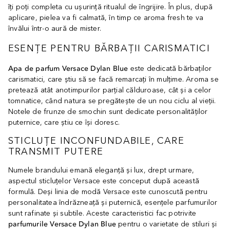
îţi poţi completa cu uşurinţă ritualul de îngrijire. În plus, după
aplicare, pielea va fi calmată, în timp ce aroma fresh te va
învălui într-o aură de mister.
ESENŢE PENTRU BĂRBAŢII CARISMATICI
Apa de parfum Versace Dylan Blue
este dedicată bărbaţilor
carismatici, care ştiu să se facă remarcaţi în mulţime. Aroma se
pretează atât anotimpurilor parţial călduroase, cât şi a celor
tomnatice, când natura se pregăteşte de un nou ciclu al vieţii.
Notele de frunze de smochin sunt dedicate personalităţilor
puternice, care ştiu ce îşi doresc.
STICLUŢE INCONFUNDABILE, CARE
TRANSMIT PUTERE
Numele brandului emană eleganţă şi lux, drept urmare,
aspectul sticluţelor Versace este conceput după această
formulă. Deşi linia de modă Versace este cunoscută pentru
personalitatea îndrăzneaţă şi puternică, esenţele parfumurilor
sunt rafinate şi subtile. Aceste caracteristici fac potrivite
parfumurile Versace Dylan Blue
pentru o varietate de stiluri şi