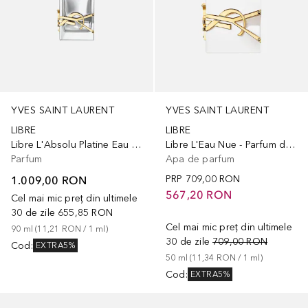
YVES SAINT LAURENT
YVES SAINT LAURENT
LIBRE
LIBRE
Libre L'Absolu Platine Eau de
Libre L'Eau Nue - Parfum de Peau
Parfum
Apa de parfum
1.009,00 RON
PRP
709,00 RON
567,20 RON
Cel mai mic preț din ultimele
30 de zile
655,85 RON
Cel mai mic preț din ultimele
90
ml
 (
11,21 RON
 / 
1
ml
)
30 de zile
709,00 RON
Cod
:
EXTRA5%
50
ml
 (
11,34 RON
 / 
1
ml
)
Cod
:
EXTRA5%