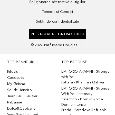
Soluționarea alternativă a litigiilor
Termeni și Condiții
Setări de confidențialitate
RETRAGEREA CONTRACTULUI
©
2026
Parfumerie Douglas SRL
TOP BRANDURI
TOP PRODUSE
Rituals
EMPORIO ARMANI - Stronger
with You
Cocosolis
Lattafa - Khamrah Qahwa
My Geisha
EMPORIO ARMANI - Stronger
Sol de Janeiro
With You Intensely
Jean Paul Gaultier
Valentino - Born in Roma
Rabanne
Donna Intense
Dolce&Gabbana
Prada - Paradoxe Refillable
Yves Saint Laurent