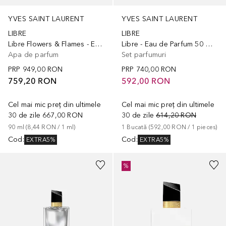
YVES SAINT LAURENT
YVES SAINT LAURENT
LIBRE
LIBRE
Libre Flowers & Flames - Eau de Parfum Florale
Libre - Eau de Parfum 50 ml Gift Set
Apa de parfum
Set parfumuri
PRP
949,00 RON
PRP
740,00 RON
759,20 RON
592,00 RON
Cel mai mic preț din ultimele
Cel mai mic preț din ultimele
30 de zile
667,00 RON
30 de zile
614,20 RON
90
ml
 (
8,44 RON
 / 
1
ml
)
1
Bucată
 (
592,00 RON
 / 
1
pieces
)
Cod
:
Cod
:
EXTRA5%
EXTRA5%
%