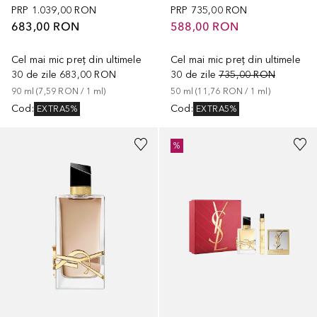
PRP
1.039,00 RON
PRP
735,00 RON
683,00 RON
588,00 RON
Cel mai mic preț din ultimele
Cel mai mic preț din ultimele
30 de zile
683,00 RON
30 de zile
735,00 RON
90
ml
 (
7,59 RON
 / 
1
ml
)
50
ml
 (
11,76 RON
 / 
1
ml
)
Cod
:
Cod
:
EXTRA5%
EXTRA5%
%