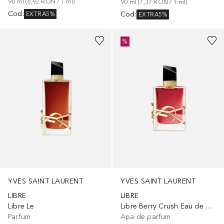
90
ml
 (
6,92 RON
 / 
1
ml
)
90
ml
 (
7,37 RON
 / 
1
ml
)
Cod
:
Cod
:
EXTRA5%
EXTRA5%
%
YVES SAINT LAURENT
YVES SAINT LAURENT
LIBRE
LIBRE
Libre Le
Libre Berry Crush Eau de Parfum
Parfum
Apa de parfum