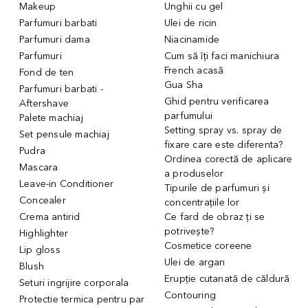
Makeup
Unghii cu gel
Parfumuri barbati
Ulei de ricin
Parfumuri dama
Niacinamide
Parfumuri
Cum să îți faci manichiura
French acasă
Fond de ten
Gua Sha
Parfumuri barbati -
Ghid pentru verificarea
Aftershave
parfumului
Palete machiaj
Setting spray vs. spray de
Set pensule machiaj
fixare care este diferenta?
Pudra
Ordinea corectă de aplicare
Mascara
a produselor
Leave-in Conditioner
Tipurile de parfumuri și
Concealer
concentrațiile lor
Crema antirid
Ce fard de obraz ți se
potrivește?
Highlighter
Cosmetice coreene
Lip gloss
Ulei de argan
Blush
Erupție cutanată de căldură
Seturi ingrijire corporala
Contouring
Protectie termica pentru par