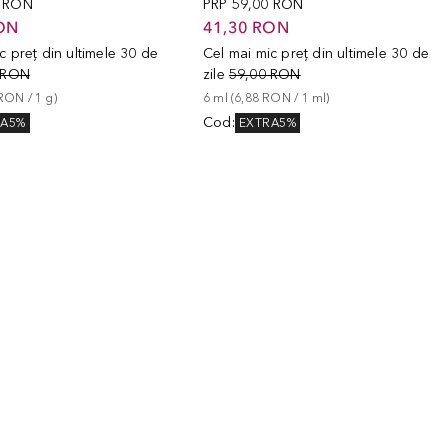
0 RON
PRP
59,00 RON
ON
41,30 RON
c preț din ultimele 30 de
Cel mai mic preț din ultimele 30 de
 RON
zile
59,00 RON
 RON
 / 
1
g
)
6
ml
 (
6,88 RON
 / 
1
ml
)
Cod
:
RA5%
EXTRA5%