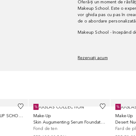
Oferă-ți un moment de răsfăț
Makeup School. Este o experien
vor ghida pas cu pas în crear
de o abordare personalizată 
Makeup School - începând de 
Rezervați acum
DOUGLAS COLLECTION
DOUGLAS
%
%
proiectul Douglas MAKEUP SCHOOL GROUP
Make-Up
Make-Up
Skin Augumenting Serum Foundation
Fond de ten
Fard de p