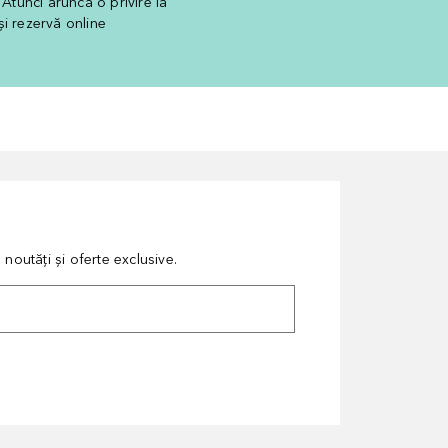
tunci aruncă o privire la
 și rezervă online
noutăți și oferte exclusive.