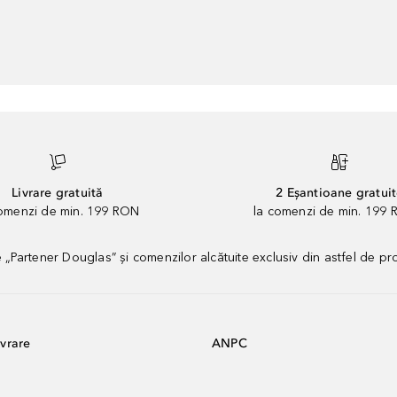
Livrare gratuită
2 Eșantioane gratui
comenzi de min. 199 RON
la comenzi de min. 199 
artener Douglas” și comenzilor alcătuite exclusiv din astfel de pr
vrare
ANPC