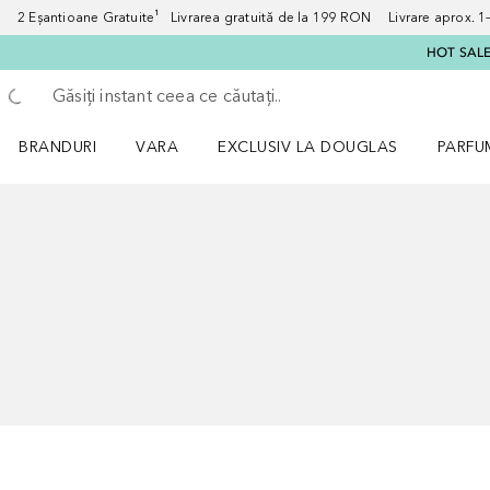
2 Eșantioane Gratuite¹ Livrarea gratuită de la 199 RON Livrare aprox. 1–3
HOT SALE:
Înapoi
Executați căutarea
BRANDURI
VARA
EXCLUSIV LA DOUGLAS
PARFU
Deschidere meniu BRANDURI
Deschidere meniu VARA
Deschi