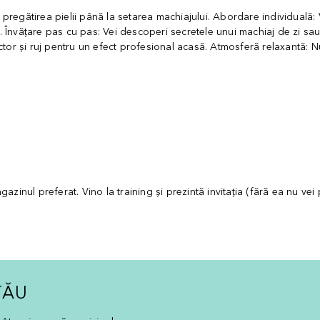
a pregătirea pielii până la setarea machiajului. Abordare individuală: 
. Învățare pas cu pas: Vei descoperi secretele unui machiaj de zi sau de
ctor și ruj pentru un efect profesional acasă. Atmosferă relaxantă: 
zinul preferat. Vino la training și prezintă invitația (fără ea nu ve
TĂU