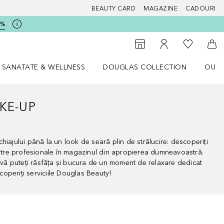
BEAUTY CARD
MAGAZINE
CADOURI
5%
 Douglas
Către List
Către Găsire magazin
Către Contul meu
Căt
SANATATE & WELLNESS
DOUGLAS COLLECTION
OUTL
u Lifestyle
Deschidere meniu SANATATE & WELLNESS
Deschidere meniu Douglas Collectio
AKE-UP
hiajului până la un look de seară plin de strălucire: descoperiți
oastre profesionale în magazinul din apropierea dumneavoastră.
, vă puteți răsfăța și bucura de un moment de relaxare dedicat
operiți serviciile Douglas Beauty!