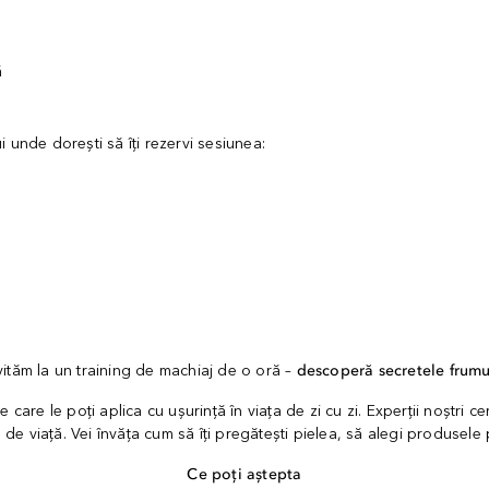
ă
i unde dorești să îți rezervi sesiunea:
vităm la un training de machiaj de o oră –
descoperă secretele frumu
 care le poți aplica cu ușurință în viața de zi cu zi. Experții noștri ce
u de viață. Vei învăța cum să îți pregătești pielea, să alegi produsele p
Ce poți aștepta