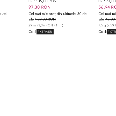
PRP
139,00 RON
PRP
73,0
97,30 RON
56,94 R
ieces
)
Cel mai mic preț din ultimele 30 de
Cel mai mi
zile
139,00 RON
zile
73,00
29
ml
 (
3,36 RON
 / 
1
ml
)
7.5
g
 (
7,59
Cod
:
Cod
:
EXTRA5%
EXT