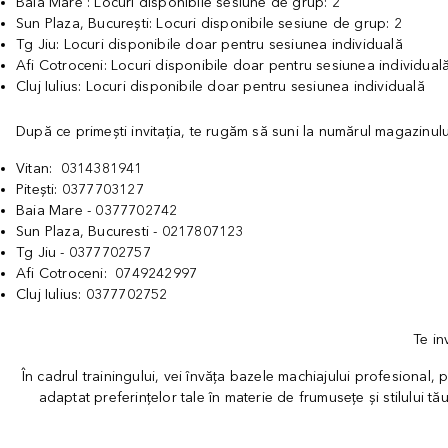
Baia Mare : Locuri disponibile sesiune de grup: 2
Sun Plaza, București: Locuri disponibile sesiune de grup: 2
Tg Jiu: Locuri disponibile doar pentru sesiunea individuală
Afi Cotroceni: Locuri disponibile doar pentru sesiunea individual
Cluj Iulius: Locuri disponibile doar pentru sesiunea individuală
După ce primești invitația, te rugăm să suni la numărul magazinulu
Vitan: 0314381941
Pitești: 0377703127
Baia Mare - 0377702742
Sun Plaza, Bucuresti - 0217807123
Tg Jiu - 0377702757
Afi Cotroceni: 0749242997
Cluj Iulius: 0377702752
Te in
În cadrul trainingului, vei învăța bazele machiajului profesional, pe
adaptat preferințelor tale în materie de frumusețe și stilului tă