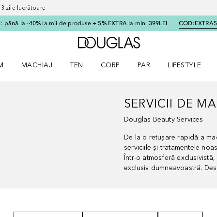
 zile lucrătoare
 până la -40% la mii de produse + 5% EXTRA la min. 399LEI
COD:
EXTRA
Către pagina principală
M
MACHIAJ
TEN
CORP
PAR
LIFESTYLE
dere meniu Parfum
Deschidere meniu Machiaj
Deschidere meniu Ten
Deschidere meniu Corp
Deschidere meniu Par
Deschidere meni
SERVICII DE M
Douglas Beauty Services
De la o retușare rapidă a mac
serviciile și tratamentele n
Într-o atmosferă exclusivistă
exclusiv dumneavoastră. Desc