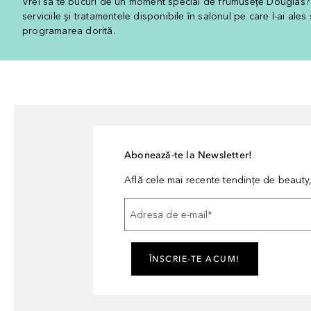
Vrei să te bucuri de un moment special de frumusețe Douglas? A
serviciile și tratamentele disponibile în salonul pe care l-ai ales
programarea dorită.
Abonează-te la Newsletter!
Află cele mai recente tendințe de beauty, 
Adresa de e-mail
*
ÎNSCRIE-TE ACUM!