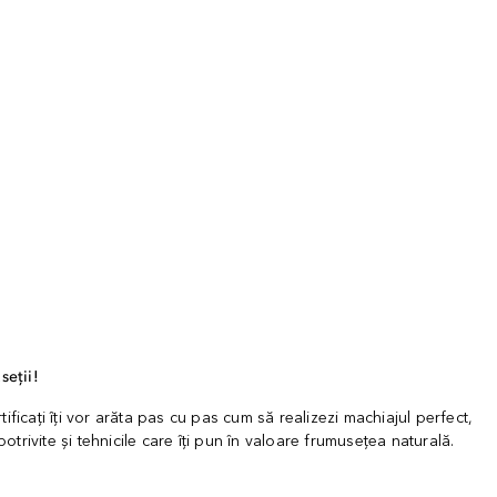
seții!
rtificați îți vor arăta pas cu pas cum să realizezi machiajul perfect,
otrivite și tehnicile care îți pun în valoare frumusețea naturală.