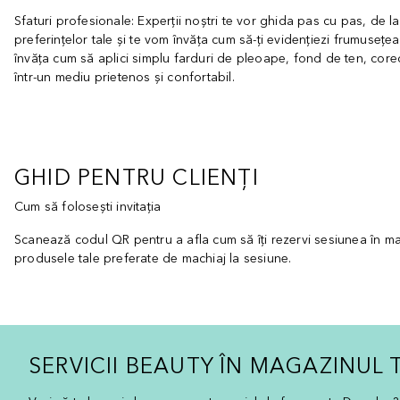
Sfaturi profesionale: Experții noștri te vor ghida pas cu pas, de l
preferințelor tale și te vom învăța cum să-ți evidențiezi frumusețea
învăța cum să aplici simplu farduri de pleoape, fond de ten, core
într-un mediu prietenos și confortabil.
GHID PENTRU CLIENȚI
Cum să folosești invitația
Scanează codul QR pentru a afla cum să îți rezervi sesiunea în maga
produsele tale preferate de machiaj la sesiune.
SERVICII BEAUTY ÎN MAGAZINUL 