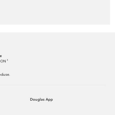
te
RON ¹
oduse.
Douglas App