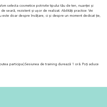
Vom selecta cosmetice potrivite tipului tău de ten, nuanței și
 seară, rezistent și ușor de realizat. Abilități practice: Vei
Nu este doar despre învățare, ci și despre un moment dedicat ție,
i putea participa).Sesiunea de training durează 1 oră. Poți aduce