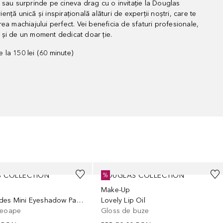
 sau surprinde pe cineva drag cu o invitație la Douglas
ță unică și inspirațională alături de experții noștri, care te
ea machiajului perfect. Vei beneficia de sfaturi profesionale,
și de un moment dedicat doar ție.
la 150 lei (60 minute)
 COLLECTION
DOUGLAS COLLECTION
%
Make-Up
Desert Nudes Mini Eyeshadow Palette
Lovely Lip Oil
leoape
Gloss de buze