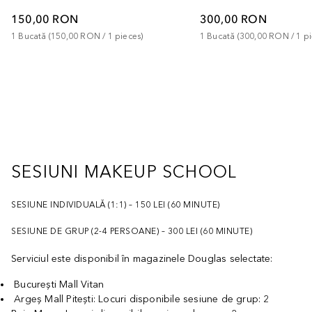
150,00 RON
300,00 RON
1
Bucată
 (
150,00 RON
 / 
1
pieces
)
1
Bucată
 (
300,00 RON
 / 
1
p
SESIUNI MAKEUP SCHOOL
SESIUNE INDIVIDUALĂ (1:1) – 150 LEI (60 MINUTE)
SESIUNE DE GRUP (2-4 PERSOANE) – 300 LEI (60 MINUTE)
Serviciul este disponibil în magazinele Douglas selectate:
București Mall Vitan
Argeș Mall Pitești: Locuri disponibile sesiune de grup: 2