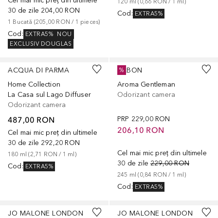
Cel mai mic preț din ultimele
120
ml
 (
0,66 RON
 / 
1
ml
)
30 de zile
204,00 RON
Cod
:
EXTRA5%
1
Bucată
 (
205,00 RON
 / 
1
pieces
)
Cod
:
EXTRA5%
NOU
EXCLUSIV DOUGLAS
ACQUA DI PARMA
SABON
%
Home Collection
Aroma Gentleman
La Casa sul Lago Diffuser
Odorizant camera
Odorizant camera
487,00 RON
PRP
229,00 RON
206,10 RON
Cel mai mic preț din ultimele
30 de zile
292,20 RON
Cel mai mic preț din ultimele
180
ml
 (
2,71 RON
 / 
1
ml
)
30 de zile
229,00 RON
Cod
:
EXTRA5%
245
ml
 (
0,84 RON
 / 
1
ml
)
Cod
:
EXTRA5%
JO MALONE LONDON
JO MALONE LONDON