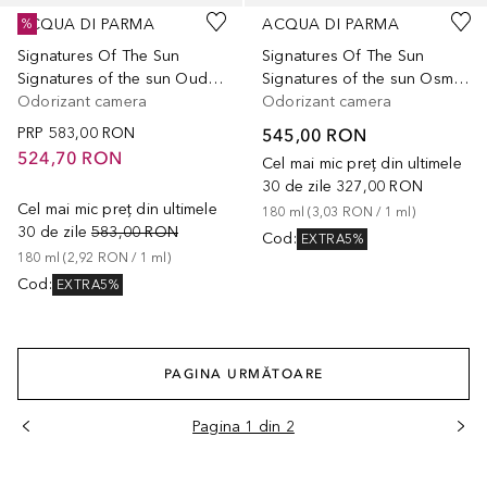
ACQUA DI PARMA
ACQUA DI PARMA
%
Signatures Of The Sun
Signatures Of The Sun
Signatures of the sun Oud Diffuser
Signatures of the sun Osmanthus Difusser
Odorizant camera
Odorizant camera
PRP
583,00 RON
545,00 RON
524,70 RON
Cel mai mic preț din ultimele
30 de zile
327,00 RON
Cel mai mic preț din ultimele
180
ml
 (
3,03 RON
 / 
1
ml
)
30 de zile
583,00 RON
Cod
:
EXTRA5%
180
ml
 (
2,92 RON
 / 
1
ml
)
Cod
:
EXTRA5%
PAGINA URMĂTOARE
Pagina 1 din 2