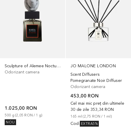
Sculpture of Alemee Nocturnal King - Kingsize
JO MALONE LONDON
Odorizant camera
Scent Diffusers
Pomegranate Noir Diffuser
Odorizant camera
453,00 RON
Cel mai mic preț din ultimele
1.025,00 RON
30 de zile
353,34 RON
500
g
 (
2,05 RON
 / 
1
g
)
165
ml
 (
2,75 RON
 / 
1
ml
)
NOU
Cod
:
EXTRA5%