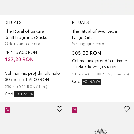
RITUALS
RITUALS
The Ritual of Sakura
The Ritual of Ayurveda
Refill Fragrance Sticks
Large Gift
Odorizant camera
Set ingrijire corp
PRP
159,00 RON
305,00 RON
127,20 RON
Cel mai mic preț din ultimele
30 de zile
253,15 RON
Cel mai mic preț din ultimele
1
Bucată
 (
305,00 RON
 / 
1
pieces
)
30 de zile
159,00 RON
Cod
:
EXTRA5%
250
ml
 (
0,51 RON
 / 
1
ml
)
Cod
:
EXTRA5%
%
%