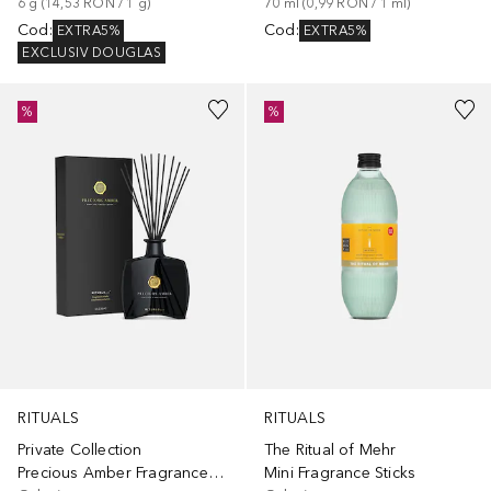
6
g
 (
14,53 RON
 / 
1
g
)
70
ml
 (
0,99 RON
 / 
1
ml
)
Cod
:
Cod
:
EXTRA5%
EXTRA5%
EXCLUSIV DOUGLAS
%
%
RITUALS
RITUALS
Private Collection
The Ritual of Mehr
Precious Amber Fragrance Sticks
Mini Fragrance Sticks