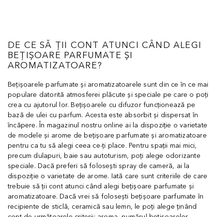
DE CE SĂ ȚII CONT ATUNCI CÂND ALEGI
BEȚIȘOARE PARFUMATE ȘI
AROMATIZATOARE?
Bețișoarele parfumate și aromatizatoarele sunt din ce în ce mai
populare datorită atmosferei plăcute și speciale pe care o poți
crea cu ajutorul lor. Bețișoarele cu difuzor funcționează pe
bază de ulei cu parfum. Acesta este absorbit și dispersat în
încăpere. În magazinul nostru online ai la dispoziție o varietate
de modele și arome de bețișoare parfumate și aromatizatoare
pentru ca tu să alegi ceea ce-ți place. Pentru spații mai mici,
precum dulapuri, baie sau autoturism, poți alege odorizante
speciale. Dacă preferi să folosești spray de cameră, ai la
dispoziție o varietate de arome. Iată care sunt criteriile de care
trebuie să ții cont atunci când alegi bețișoare parfumate și
aromatizatoare. Dacă vrei să folosești bețișoare parfumate în
recipiente de sticlă, ceramică sau lemn, le poți alege ținând
cont de următoarele criterii: aroma, numărul bețișoarelor,