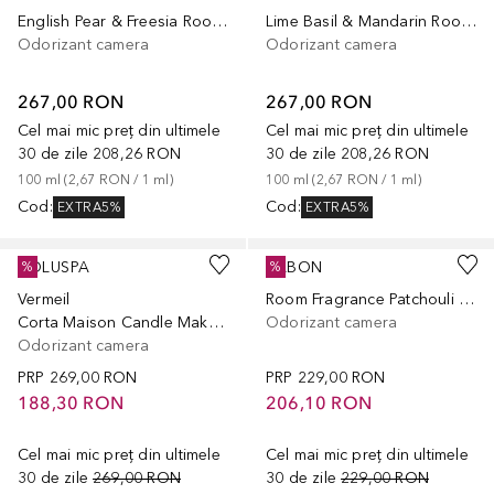
English Pear & Freesia Room Spray
Lime Basil & Mandarin Room Spray
Odorizant camera
Odorizant camera
267,00 RON
267,00 RON
Cel mai mic preț din ultimele
Cel mai mic preț din ultimele
30 de zile
208,26 RON
30 de zile
208,26 RON
100
ml
 (
2,67 RON
 / 
1
ml
)
100
ml
 (
2,67 RON
 / 
1
ml
)
Cod
:
Cod
:
EXTRA5%
EXTRA5%
VOLUSPA
SABON
%
%
Vermeil
Room Fragrance Patchouli Lavander Vanilla
Corta Maison Candle Makassar Ebony & Peach
Odorizant camera
Odorizant camera
PRP
269,00 RON
PRP
229,00 RON
188,30 RON
206,10 RON
Cel mai mic preț din ultimele
Cel mai mic preț din ultimele
30 de zile
269,00 RON
30 de zile
229,00 RON