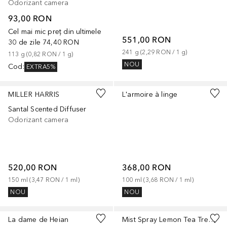
Odorizant camera
93,00 RON
Cel mai mic preț din ultimele
551,00 RON
30 de zile
74,40 RON
241
g
 (
2,29 RON
 / 
1
g
)
113
g
 (
0,82 RON
 / 
1
g
)
NOU
Cod
:
EXTRA5%
MILLER HARRIS
L'armoire à linge
Santal Scented Diffuser
Odorizant camera
520,00 RON
368,00 RON
150
ml
 (
3,47 RON
 / 
1
ml
)
100
ml
 (
3,68 RON
 / 
1
ml
)
NOU
NOU
La dame de Heian
Mist Spray Lemon Tea Tree & Mandarin