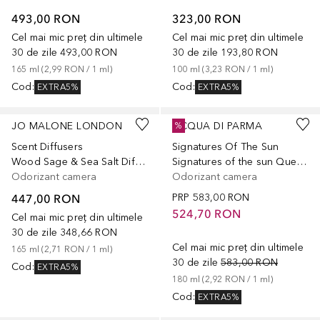
493,00 RON
323,00 RON
Cel mai mic preț din ultimele
Cel mai mic preț din ultimele
30 de zile
493,00 RON
30 de zile
193,80 RON
165
ml
 (
2,99 RON
 / 
1
ml
)
100
ml
 (
3,23 RON
 / 
1
ml
)
Cod
:
Cod
:
EXTRA5%
EXTRA5%
JO MALONE LONDON
ACQUA DI PARMA
%
Scent Diffusers
Signatures Of The Sun
Wood Sage & Sea Salt Diffuser
Signatures of the sun Quercia Difusser
Odorizant camera
Odorizant camera
447,00 RON
PRP
583,00 RON
524,70 RON
Cel mai mic preț din ultimele
30 de zile
348,66 RON
Cel mai mic preț din ultimele
165
ml
 (
2,71 RON
 / 
1
ml
)
30 de zile
583,00 RON
Cod
:
EXTRA5%
180
ml
 (
2,92 RON
 / 
1
ml
)
Cod
:
EXTRA5%