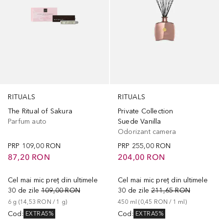
RITUALS
RITUALS
The Ritual of Sakura
Private Collection
Parfum auto
Suede Vanilla
Odorizant camera
PRP
109,00 RON
PRP
255,00 RON
87,20 RON
204,00 RON
Cel mai mic preț din ultimele
Cel mai mic preț din ultimele
30 de zile
109,00 RON
30 de zile
211,65 RON
6
g
 (
14,53 RON
 / 
1
g
)
450
ml
 (
0,45 RON
 / 
1
ml
)
Cod
:
Cod
:
EXTRA5%
EXTRA5%