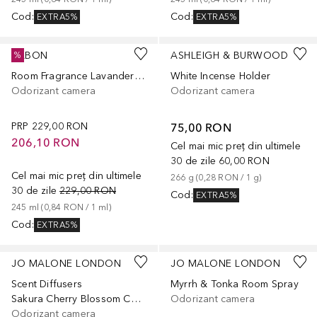
Cod
:
Cod
:
EXTRA5%
EXTRA5%
SABON
ASHLEIGH & BURWOOD
%
Room Fragrance Lavander Apple
White Incense Holder
Odorizant camera
Odorizant camera
PRP
229,00 RON
75,00 RON
206,10 RON
Cel mai mic preț din ultimele
30 de zile
60,00 RON
Cel mai mic preț din ultimele
266
g
 (
0,28 RON
 / 
1
g
)
30 de zile
229,00 RON
Cod
:
EXTRA5%
245
ml
 (
0,84 RON
 / 
1
ml
)
Cod
:
EXTRA5%
JO MALONE LONDON
JO MALONE LONDON
Scent Diffusers
Myrrh & Tonka Room Spray
Sakura Cherry Blossom Cologne Diffuser
Odorizant camera
Odorizant camera