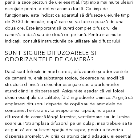
până la zece picături de ulei esențial. Poți mixa mai multe uleiuri
esențiale pentru a obține aroma dorită. Ca timp de
funcționare, este indicat ca aparatul să difuzeze uleiurile timp
de 20-30 de minute, după care se va face o pauză de una-
două ore. Este important să cureți complet difuzorul de
cameră, o dată sau de două ori pe lună. Pentru mai multe
indicații, consultă instrucțiunile de utilizare ale difuzorului.
SUNT SIGURE DIFUZOARELE SI
ODORIZANTELE DE CAMERĂ?
Dacă sunt folosite în mod corect, difuzoarele și odorizantele
de cameră nu emit substanțe toxice, deoarece nu modifică
structura chimică a uleiurilor esențiale sau a parfumurilor
atunci când le dispersează. Asigură-te așadar că vei folosi
uleiuri esențiale de calitate, fără ingrediente chimice. Ai grijă să
amplasezi difuzorul departe de copii sau de animalele de
companie. Pentru a evita evaporarea rapidă, nu așeza
difuzorul de cameră lângă ferestre, ventilatoare sau în lumina
soarelui. Poți amplasa difuzorul pe un dulap, însă trebuie să te
asiguri că are suficient spațiu deasupra, pentru a favoriza
dispersia aromelor. Ai grijă ca atunci când adaugi ulei esențial