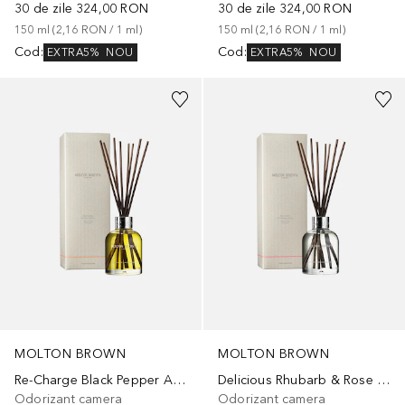
30 de zile
324,00 RON
30 de zile
324,00 RON
150
ml
 (
2,16 RON
 / 
1
ml
)
150
ml
 (
2,16 RON
 / 
1
ml
)
Cod
:
Cod
:
EXTRA5%
NOU
EXTRA5%
NOU
MOLTON BROWN
MOLTON BROWN
Re-Charge Black Pepper Aroma Reeds
Delicious Rhubarb & Rose Aroma Reeds
Odorizant camera
Odorizant camera