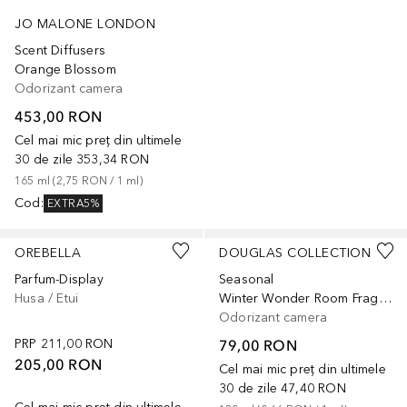
JO MALONE LONDON
Scent Diffusers
Orange Blossom
Odorizant camera
453,00 RON
Cel mai mic preț din ultimele
30 de zile
353,34 RON
165
ml
 (
2,75 RON
 / 
1
ml
)
Cod
:
EXTRA5%
OREBELLA
DOUGLAS COLLECTION
Parfum-Display
Seasonal
Husa / Etui
Winter Wonder Room Fragrance
Odorizant camera
PRP
211,00 RON
79,00 RON
205,00 RON
Cel mai mic preț din ultimele
30 de zile
47,40 RON