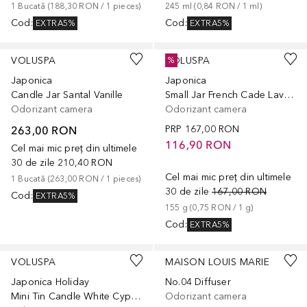
1
Bucată
 (
188,30 RON
 / 
1
pieces
)
245
ml
 (
0,84 RON
 / 
1
ml
)
Cod
:
Cod
:
EXTRA5%
EXTRA5%
VOLUSPA
VOLUSPA
%
Japonica
Japonica
Candle Jar Santal Vanille
Small Jar French Cade Lavender
Odorizant camera
Odorizant camera
263,00 RON
PRP
167,00 RON
116,90 RON
Cel mai mic preț din ultimele
30 de zile
210,40 RON
Cel mai mic preț din ultimele
1
Bucată
 (
263,00 RON
 / 
1
pieces
)
30 de zile
167,00 RON
Cod
:
EXTRA5%
155
g
 (
0,75 RON
 / 
1
g
)
Cod
:
EXTRA5%
VOLUSPA
MAISON LOUIS MARIE
Japonica Holiday
No.04 Diffuser
Mini Tin Candle White Cypress
Odorizant camera