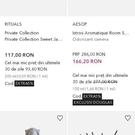
RITUALS
AESOP
Private Collection
Istros Aromatique Room Spray
Private Collection Sweet Jasmine
Odorizant camera
117,00 RON
PRP
286,00 RON
166,20 RON
Cel mai mic preț din ultimele
30 de zile
93,60 RON
Cel mai mic preț din ultimele
200
ml
 (
0,59 RON
 / 
1
ml
)
30 de zile
277,00 RON
Cod
:
EXTRA5%
100
ml
 (
1,66 RON
 / 
1
ml
)
Cod
:
EXTRA5%
EXCLUSIV DOUGLAS