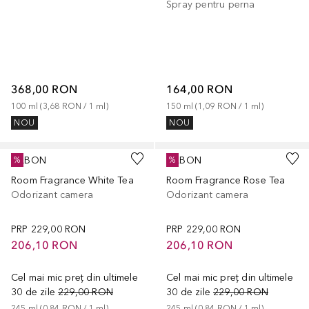
Spray pentru perna
368,00 RON
164,00 RON
100
ml
 (
3,68 RON
 / 
1
ml
)
150
ml
 (
1,09 RON
 / 
1
ml
)
NOU
NOU
SABON
SABON
%
%
Room Fragrance White Tea
Room Fragrance Rose Tea
Odorizant camera
Odorizant camera
PRP
229,00 RON
PRP
229,00 RON
206,10 RON
206,10 RON
Cel mai mic preț din ultimele
Cel mai mic preț din ultimele
30 de zile
229,00 RON
30 de zile
229,00 RON
245
ml
 (
0,84 RON
 / 
1
ml
)
245
ml
 (
0,84 RON
 / 
1
ml
)