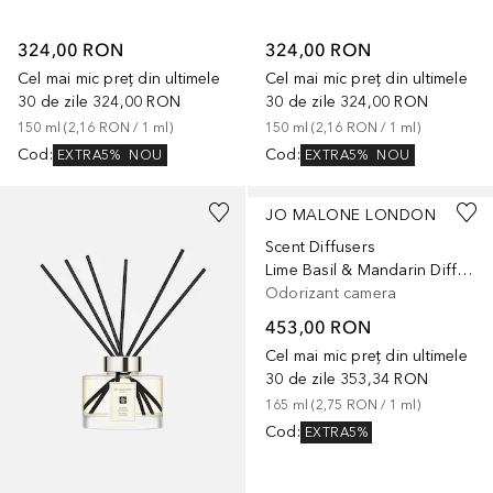
324,00 RON
324,00 RON
Cel mai mic preț din ultimele
Cel mai mic preț din ultimele
30 de zile
324,00 RON
30 de zile
324,00 RON
150
ml
 (
2,16 RON
 / 
1
ml
)
150
ml
 (
2,16 RON
 / 
1
ml
)
Cod
:
Cod
:
EXTRA5%
NOU
EXTRA5%
NOU
JO MALONE LONDON
Scent Diffusers
Lime Basil & Mandarin Diffuser
Odorizant camera
453,00 RON
Cel mai mic preț din ultimele
30 de zile
353,34 RON
165
ml
 (
2,75 RON
 / 
1
ml
)
Cod
:
EXTRA5%