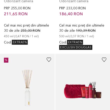
Odorizant camera
Odorizant camera
PRP
255,00 RON
PRP
233,00 RON
211,65 RON
186,40 RON
Cel mai mic preț din ultimele
Cel mai mic preț din ultimele
30 de zile
255,00 RON
30 de zile
193,39 RON
450
ml
 (
0,47 RON
 / 
1
ml
)
500
ml
 (
0,37 RON
 / 
1
ml
)
Cod
:
Cod
:
EXTRA5%
EXTRA5%
EXCLUSIV DOUGLAS
%