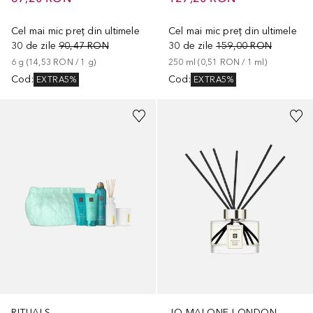
Cel mai mic preț din ultimele
Cel mai mic preț din ultimele
30 de zile
90,47 RON
30 de zile
159,00 RON
6
g
 (
14,53 RON
 / 
1
g
)
250
ml
 (
0,51 RON
 / 
1
ml
)
Cod
:
Cod
:
EXTRA5%
EXTRA5%
RITUALS
JO MALONE LONDON