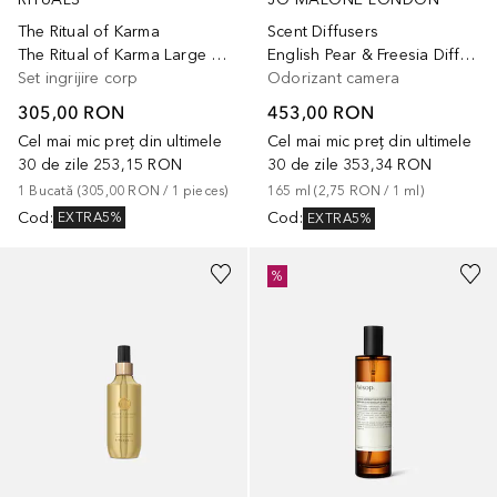
The Ritual of Karma
Scent Diffusers
The Ritual of Karma Large Gift Set
English Pear & Freesia Diffuser
Set ingrijire corp
Odorizant camera
305,00 RON
453,00 RON
Cel mai mic preț din ultimele
Cel mai mic preț din ultimele
30 de zile
253,15 RON
30 de zile
353,34 RON
1
Bucată
 (
305,00 RON
 / 
1
pieces
)
165
ml
 (
2,75 RON
 / 
1
ml
)
Cod
:
Cod
:
EXTRA5%
EXTRA5%
%