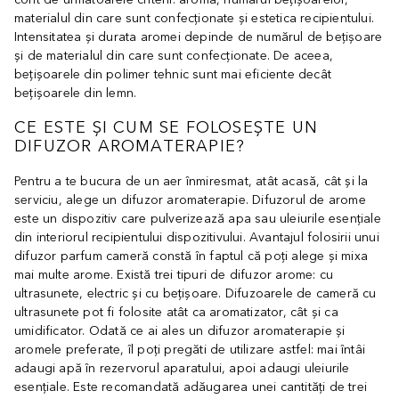
materialul din care sunt confecționate și estetica recipientului.
Intensitatea și durata aromei depinde de numărul de bețișoare
și de materialul din care sunt confecționate. De aceea,
bețișoarele din polimer tehnic sunt mai eficiente decât
bețișoarele din lemn.
CE ESTE ȘI CUM SE FOLOSEȘTE UN
DIFUZOR AROMATERAPIE?
Pentru a te bucura de un aer înmiresmat, atât acasă, cât și la
serviciu, alege un difuzor aromaterapie. Difuzorul de arome
este un dispozitiv care pulverizează apa sau uleiurile esențiale
din interiorul recipientului dispozitivului. Avantajul folosirii unui
difuzor parfum cameră constă în faptul că poți alege și mixa
mai multe arome. Există trei tipuri de difuzor arome: cu
ultrasunete, electric și cu bețișoare. Difuzoarele de cameră cu
ultrasunete pot fi folosite atât ca aromatizator, cât și ca
umidificator. Odată ce ai ales un difuzor aromaterapie și
aromele preferate, îl poți pregăti de utilizare astfel: mai întâi
adaugi apă în rezervorul aparatului, apoi adaugi uleiurile
esențiale. Este recomandată adăugarea unei cantități de trei