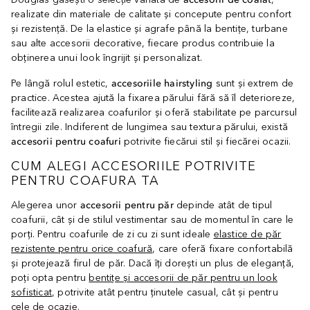
realizate din materiale de calitate și concepute pentru confort
și rezistență. De la elastice și agrafe până la bentițe, turbane
sau alte accesorii decorative, fiecare produs contribuie la
obținerea unui look îngrijit și personalizat.
Pe lângă rolul estetic,
accesoriile hairstyling
sunt și extrem de
practice. Acestea ajută la fixarea părului fără să îl deterioreze,
facilitează realizarea coafurilor și oferă stabilitate pe parcursul
întregii zile. Indiferent de lungimea sau textura părului, există
accesorii pentru coafuri
potrivite fiecărui stil și fiecărei ocazii.
CUM ALEGI ACCESORIILE POTRIVITE
PENTRU COAFURA TA
Alegerea unor
accesorii pentru păr
depinde atât de tipul
coafurii, cât și de stilul vestimentar sau de momentul în care le
porți. Pentru coafurile de zi cu zi sunt ideale
elastice de păr
rezistente pentru orice coafură
, care oferă fixare confortabilă
și protejează firul de păr. Dacă îți dorești un plus de eleganță,
poți opta pentru
bentițe și accesorii de păr pentru un look
sofisticat
, potrivite atât pentru ținutele casual, cât și pentru
cele de ocazie.