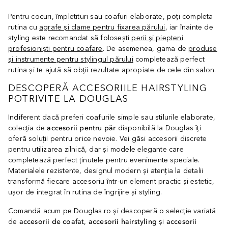
Pentru cocuri, împletituri sau coafuri elaborate, poți completa
rutina cu
agrafe și clame pentru fixarea părului
, iar înainte de
styling este recomandat să folosești
perii și piepteni
profesioniști pentru coafare
. De asemenea, gama de
produse
și instrumente pentru stylingul părului
completează perfect
rutina și te ajută să obții rezultate apropiate de cele din salon.
DESCOPERĂ ACCESORIILE HAIRSTYLING
POTRIVITE LA DOUGLAS
Indiferent dacă preferi coafurile simple sau stilurile elaborate,
colecția de
accesorii pentru păr
disponibilă la Douglas îți
oferă soluții pentru orice nevoie. Vei găsi accesorii discrete
pentru utilizarea zilnică, dar și modele elegante care
completează perfect ținutele pentru evenimente speciale.
Materialele rezistente, designul modern și atenția la detalii
transformă fiecare accesoriu într-un element practic și estetic,
ușor de integrat în rutina de îngrijire și styling.
Comandă acum pe Douglas.ro și descoperă o selecție variată
de
accesorii de coafat
,
accesorii hairstyling
și
accesorii