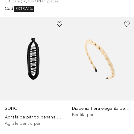
1
Bucată
 (
16,10 RON
 / 
1
pieces
)
Cod
:
EXTRA5%
SOHO
Diademă Hera elegantă pentru păr
Bentita par
Agrafă de păr tip banană, slim
Agrafe pentru par