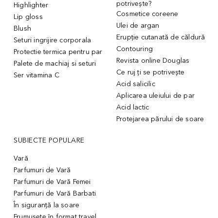
potrivește?
Highlighter
Cosmetice coreene
Lip gloss
Ulei de argan
Blush
Erupție cutanată de căldură
Seturi ingrijire corporala
Contouring
Protectie termica pentru par
Revista online Douglas
Palete de machiaj si seturi
Ce ruj ți se potrivește
Ser vitamina C
Acid salicilic
Aplicarea uleiului de par
Acid lactic
Protejarea părului de soare
SUBIECTE POPULARE
Vară
Parfumuri de Vară
Parfumuri de Vară Femei
Parfumuri de Vară Barbati
În siguranță la soare
Frumusețe în format travel