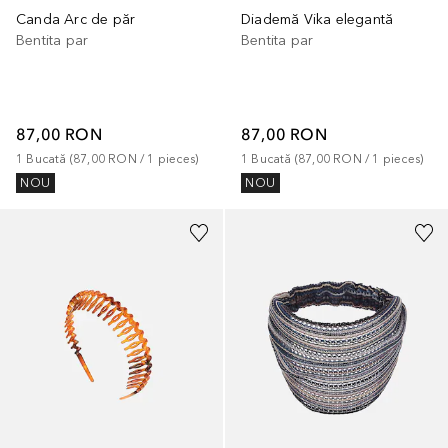
Canda Arc de păr
Diademă Vika elegantă
Bentita par
Bentita par
87,00 RON
87,00 RON
1
Bucată
 (
87,00 RON
 / 
1
pieces
)
1
Bucată
 (
87,00 RON
 / 
1
pieces
)
NOU
NOU
+
1