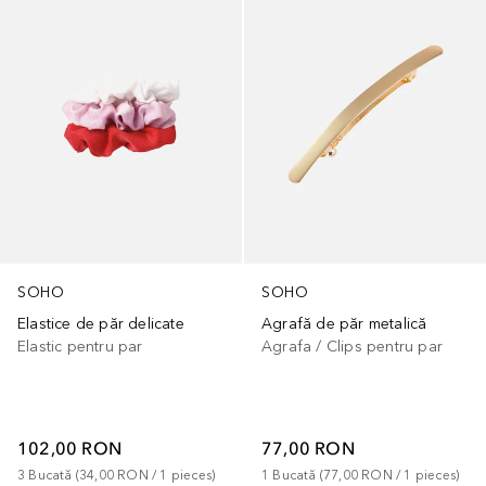
SOHO
SOHO
Elastice de păr delicate
Agrafă de păr metalică
Elastic pentru par
Agrafa / Clips pentru par
102,00 RON
77,00 RON
3
Bucată
 (
34,00 RON
 / 
1
pieces
)
1
Bucată
 (
77,00 RON
 / 
1
pieces
)