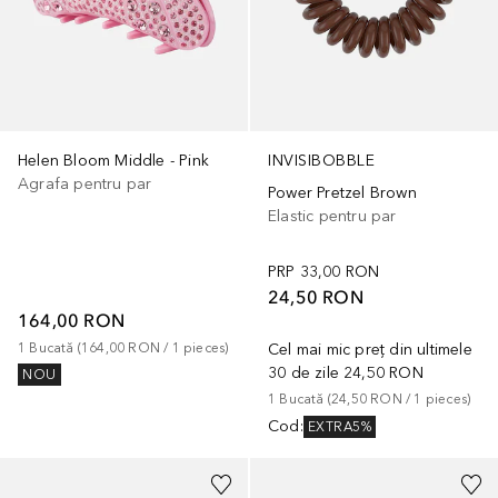
Helen Bloom Middle - Pink
INVISIBOBBLE
Agrafa pentru par
Power Pretzel Brown
Elastic pentru par
PRP
33,00 RON
24,50 RON
164,00 RON
1
Bucată
 (
164,00 RON
 / 
1
pieces
)
Cel mai mic preț din ultimele
30 de zile
24,50 RON
NOU
1
Bucată
 (
24,50 RON
 / 
1
pieces
)
Cod
:
EXTRA5%