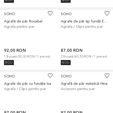
NOU
NOU
SOHO
SOHO
Agrafă de păr Rosabel
Agrafe de păr tip fundă Emma, accesorii cochetărie
Agrafa pentru par
Agrafa / Clips pentru par
92,00 RON
87,00 RON
1
Bucată
 (
92,00 RON
 / 
1
pieces
)
2
Bucată
 (
43,50 RON
 / 
1
pieces
)
NOU
NOU
+
5
SOHO
SOHO
Agrafe de păr cu fundițe Isa
Agrafă de păr metalică Hina
Agrafa / Clips pentru par
Accesorii pentru par
97,00 RON
92,00 RON