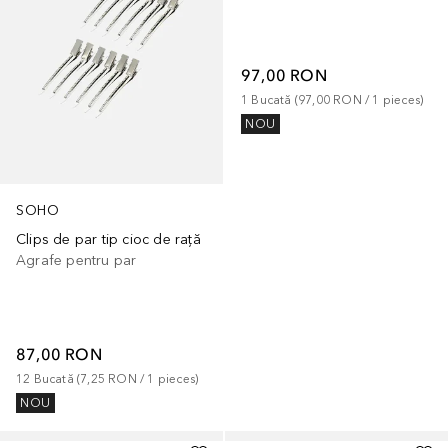
97,00 RON
1
Bucată
 (
97,00 RON
 / 
1
pieces
)
NOU
SOHO
Clips de par tip cioc de rață
Agrafe pentru par
87,00 RON
12
Bucată
 (
7,25 RON
 / 
1
pieces
)
NOU
+
1