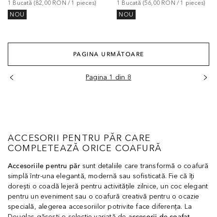
1
Bucată
 (
82,00 RON
 / 
1
pieces
)
1
Bucată
 (
56,00 RON
 / 
1
pieces
)
NOU
NOU
PAGINA URMĂTOARE
Pagina 1 din 8
ACCESORII PENTRU PĂR CARE
COMPLETEAZĂ ORICE COAFURĂ
Accesoriile pentru păr
sunt detaliile care transformă o coafură
simplă într-una elegantă, modernă sau sofisticată. Fie că îți
dorești o coadă lejeră pentru activitățile zilnice, un coc elegant
pentru un eveniment sau o coafură creativă pentru o ocazie
specială, alegerea accesoriilor potrivite face diferența. La
Douglas găsești o selecție variată de
accesorii de coafat
,