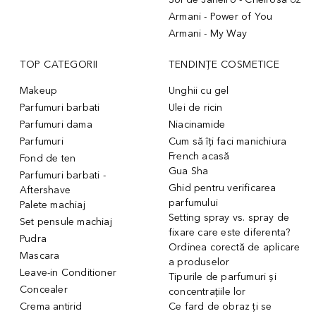
Armani - Power of You
Armani - My Way
TOP CATEGORII
TENDINȚE COSMETICE
Makeup
Unghii cu gel
Parfumuri barbati
Ulei de ricin
Parfumuri dama
Niacinamide
Parfumuri
Cum să îți faci manichiura
French acasă
Fond de ten
Gua Sha
Parfumuri barbati -
Ghid pentru verificarea
Aftershave
parfumului
Palete machiaj
Setting spray vs. spray de
Set pensule machiaj
fixare care este diferenta?
Pudra
Ordinea corectă de aplicare
Mascara
a produselor
Leave-in Conditioner
Tipurile de parfumuri și
Concealer
concentrațiile lor
Crema antirid
Ce fard de obraz ți se