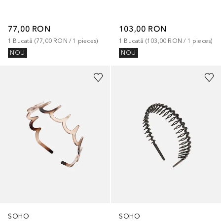
77,00 RON
103,00 RON
1
Bucată
 (
77,00 RON
 / 
1
pieces
)
1
Bucată
 (
103,00 RON
 / 
1
pieces
)
NOU
NOU
+
1
SOHO
SOHO