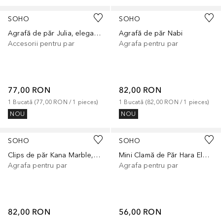
SOHO
SOHO
Agrafă de păr Julia, elegantă
Agrafă de păr Nabi
Accesorii pentru par
Agrafa pentru par
77,00 RON
82,00 RON
1
Bucată
 (
77,00 RON
 / 
1
pieces
)
1
Bucată
 (
82,00 RON
 / 
1
pieces
)
NOU
NOU
+
11
SOHO
SOHO
Clips de păr Kana Marble, eleganți
Mini Clamă de Păr Hara Elegantă
Agrafa pentru par
Agrafa pentru par
82,00 RON
56,00 RON