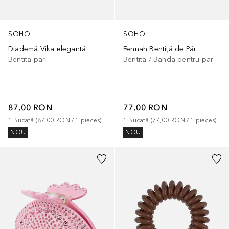
SOHO
SOHO
Diademă Vika elegantă
Fennah Bentiță de Păr
Bentita par
Bentita / Banda pentru par
87,00 RON
77,00 RON
1
Bucată
 (
87,00 RON
 / 
1
pieces
)
1
Bucată
 (
77,00 RON
 / 
1
pieces
)
NOU
NOU