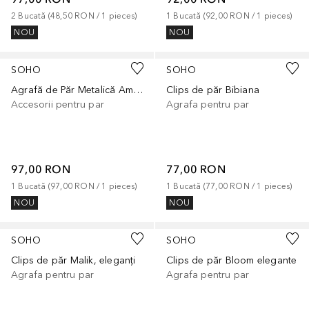
2
Bucată
 (
48,50 RON
 / 
1
pieces
)
1
Bucată
 (
92,00 RON
 / 
1
pieces
)
NOU
NOU
SOHO
SOHO
Agrafă de Păr Metalică Amiya
Clips de păr Bibiana
Accesorii pentru par
Agrafa pentru par
97,00 RON
77,00 RON
1
Bucată
 (
97,00 RON
 / 
1
pieces
)
1
Bucată
 (
77,00 RON
 / 
1
pieces
)
NOU
NOU
SOHO
SOHO
Clips de păr Malik, eleganți
Clips de păr Bloom elegante
Agrafa pentru par
Agrafa pentru par