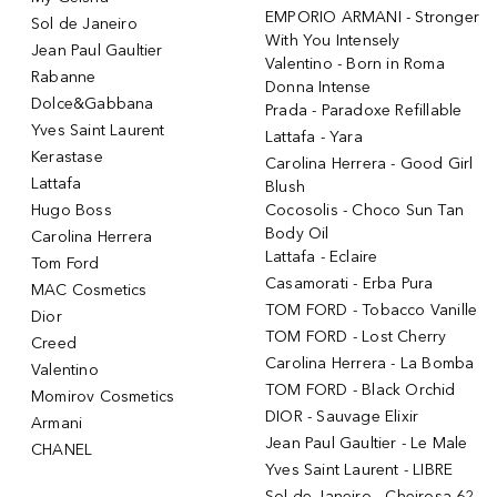
EMPORIO ARMANI - Stronger
Sol de Janeiro
With You Intensely
Jean Paul Gaultier
Valentino - Born in Roma
Rabanne
Donna Intense
Dolce&Gabbana
Prada - Paradoxe Refillable
Yves Saint Laurent
Lattafa - Yara
Kerastase
Carolina Herrera - Good Girl
Lattafa
Blush
Hugo Boss
Cocosolis - Choco Sun Tan
Body Oil
Carolina Herrera
Lattafa - Eclaire
Tom Ford
Casamorati - Erba Pura
MAC Cosmetics
TOM FORD - Tobacco Vanille
Dior
TOM FORD - Lost Cherry
Creed
Carolina Herrera - La Bomba
Valentino
TOM FORD - Black Orchid
Momirov Cosmetics
DIOR - Sauvage Elixir
Armani
Jean Paul Gaultier - Le Male
CHANEL
Yves Saint Laurent - LIBRE
Sol de Janeiro - Cheirosa 62