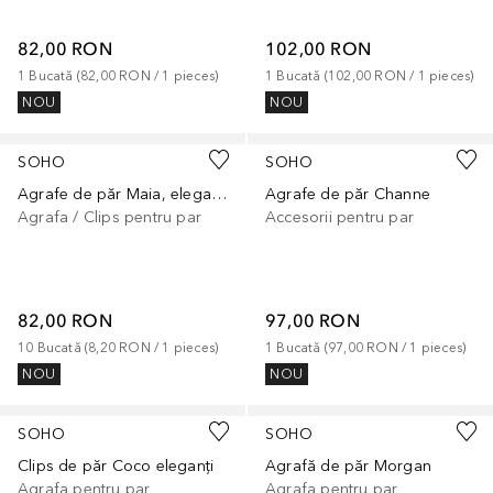
82,00 RON
102,00 RON
1
Bucată
 (
82,00 RON
 / 
1
pieces
)
1
Bucată
 (
102,00 RON
 / 
1
pieces
)
NOU
NOU
SOHO
SOHO
Agrafe de păr Maia, elegante
Agrafe de păr Channe
Agrafa / Clips pentru par
Accesorii pentru par
82,00 RON
97,00 RON
10
Bucată
 (
8,20 RON
 / 
1
pieces
)
1
Bucată
 (
97,00 RON
 / 
1
pieces
)
NOU
NOU
SOHO
SOHO
Clips de păr Coco eleganți
Agrafă de păr Morgan
Agrafa pentru par
Agrafa pentru par