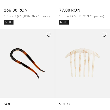
266,00 RON
77,00 RON
1
Bucată
 (
266,00 RON
 / 
1
pieces
)
1
Bucată
 (
77,00 RON
 / 
1
pieces
)
NOU
NOU
SOHO
SOHO