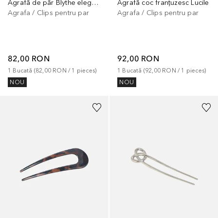
Agrafă de păr Blythe elegantă
Agrafă coc franțuzesc Lucile
Agrafa / Clips pentru par
Agrafa / Clips pentru par
82,00 RON
92,00 RON
1
Bucată
 (
82,00 RON
 / 
1
pieces
)
1
Bucată
 (
92,00 RON
 / 
1
pieces
)
NOU
NOU