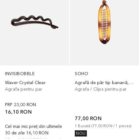
INVISIBOBBLE
SOHO
Waver Crystal Clear
Agrafă de păr tip banană, slim
Agrafa pentru par
Agrafa / Clips pentru par
PRP
23,00 RON
16,10 RON
77,00 RON
Cel mai mic preț din ultimele
1
Bucată
 (
77,00 RON
 / 
1
pieces
)
30 de zile
16,10 RON
NOU