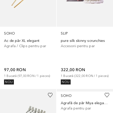
SOHO
SLIP
Ac de păr XL elegant
pure silk skinny scrunchies
Agrafa / Clips pentru par
Accesorii pentru par
97,00 RON
322,00 RON
1
Bucată
 (
97,00 RON
 / 
1
pieces
)
1
Bucată
 (
322,00 RON
 / 
1
pieces
)
NOU
NOU
SOHO
Agrafă de păr Miya elegantă
Agrafa pentru par