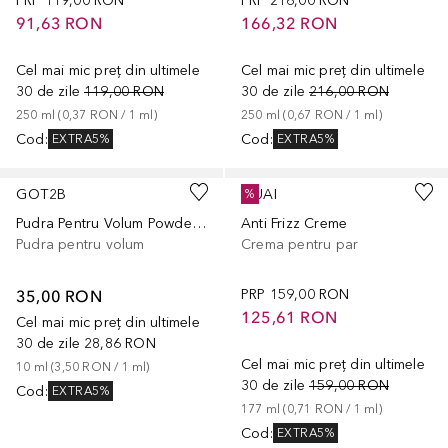
PRP
119,00 RON
PRP
216,00 RON
91,63 RON
166,32 RON
Cel mai mic preț din ultimele
Cel mai mic preț din ultimele
30 de zile
119,00 RON
30 de zile
216,00 RON
250
ml
 (
0,37 RON
 / 
1
ml
)
250
ml
 (
0,67 RON
 / 
1
ml
)
Cod
:
Cod
:
EXTRA5%
EXTRA5%
GOT2B
OUAI
%
Pudra Pentru Volum Powderful
Anti Frizz Creme
Pudra pentru volum
Crema pentru par
35,00 RON
PRP
159,00 RON
125,61 RON
Cel mai mic preț din ultimele
30 de zile
28,86 RON
Cel mai mic preț din ultimele
10
ml
 (
3,50 RON
 / 
1
ml
)
30 de zile
159,00 RON
Cod
:
EXTRA5%
177
ml
 (
0,71 RON
 / 
1
ml
)
Cod
:
EXTRA5%