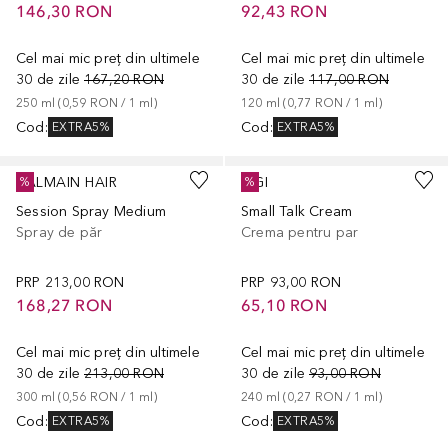
146,30 RON
92,43 RON
Cel mai mic preț din ultimele
Cel mai mic preț din ultimele
30 de zile
167,20 RON
30 de zile
117,00 RON
250
ml
 (
0,59 RON
 / 
1
ml
)
120
ml
 (
0,77 RON
 / 
1
ml
)
Cod
:
Cod
:
EXTRA5%
EXTRA5%
BALMAIN HAIR
TIGI
%
%
Session Spray Medium
Small Talk Cream
Spray de păr
Crema pentru par
PRP
213,00 RON
PRP
93,00 RON
168,27 RON
65,10 RON
Cel mai mic preț din ultimele
Cel mai mic preț din ultimele
30 de zile
213,00 RON
30 de zile
93,00 RON
300
ml
 (
0,56 RON
 / 
1
ml
)
240
ml
 (
0,27 RON
 / 
1
ml
)
Cod
:
Cod
:
EXTRA5%
EXTRA5%