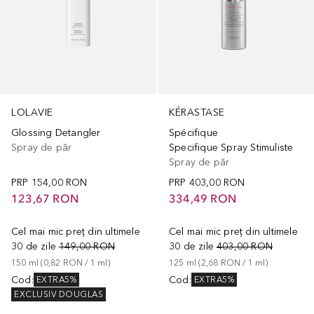
LOLAVIE
KÉRASTASE
Glossing Detangler
Spécifique
Spray de păr
Specifique Spray Stimuliste
Spray de păr
PRP
154,00 RON
PRP
403,00 RON
123,67 RON
334,49 RON
Cel mai mic preț din ultimele
Cel mai mic preț din ultimele
30 de zile
149,00 RON
30 de zile
403,00 RON
150
ml
 (
0,82 RON
 / 
1
ml
)
125
ml
 (
2,68 RON
 / 
1
ml
)
Cod
:
Cod
:
EXTRA5%
EXTRA5%
EXCLUSIV DOUGLAS