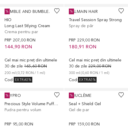
BUMBLE AND BUMBLE.
BALMAIN HAIR
%
%
HIO
Travel Session Spray Strong
Long Last Stlying Cream
Spray de păr
Crema pentru par
PRP
207,00 RON
PRP
229,00 RON
144,90 RON
180,91 RON
Cel mai mic preț din ultimele
Cel mai mic preț din ultimele
30 de zile
165,60 RON
30 de zile
229,00 RON
200
ml
 (
0,72 RON
 / 
1
ml
)
300
ml
 (
0,60 RON
 / 
1
ml
)
Cod
:
Cod
:
EXTRA5%
EXTRA5%
KAYPRO
BOUCLÈME
%
%
Precious Style Volume Puff Powder
Seal + Shield Gel
Pudra pentru volum
Gel de par
PRP
95,00 RON
PRP
159,00 RON