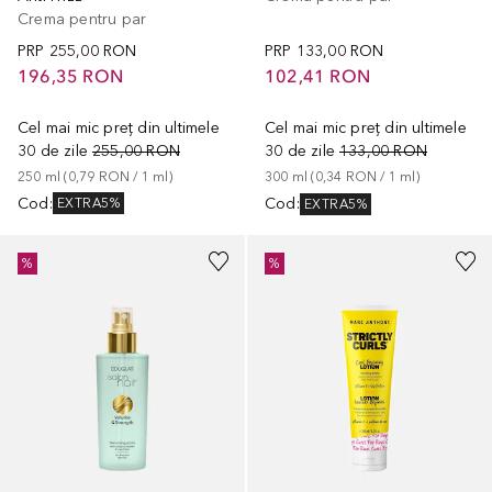
Crema pentru par
PRP
255,00 RON
PRP
133,00 RON
196,35 RON
102,41 RON
Cel mai mic preț din ultimele
Cel mai mic preț din ultimele
30 de zile
255,00 RON
30 de zile
133,00 RON
250
ml
 (
0,79 RON
 / 
1
ml
)
300
ml
 (
0,34 RON
 / 
1
ml
)
Cod
:
Cod
:
EXTRA5%
EXTRA5%
%
%