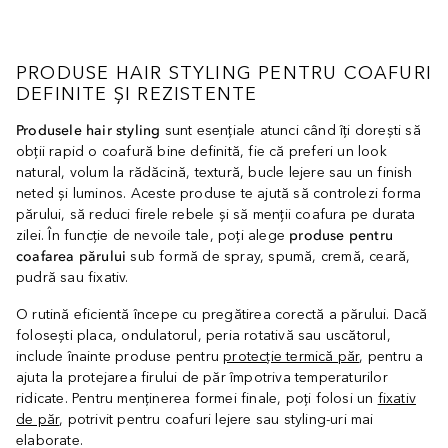
PRODUSE HAIR STYLING PENTRU COAFURI
DEFINITE ȘI REZISTENTE
Produsele hair styling
sunt esențiale atunci când îți dorești să
obții rapid o coafură bine definită, fie că preferi un look
natural, volum la rădăcină, textură, bucle lejere sau un finish
neted și luminos. Aceste produse te ajută să controlezi forma
părului, să reduci firele rebele și să menții coafura pe durata
zilei. În funcție de nevoile tale, poți alege
produse pentru
coafarea părului
sub formă de spray, spumă, cremă, ceară,
pudră sau fixativ.
O rutină eficientă începe cu pregătirea corectă a părului. Dacă
folosești placa, ondulatorul, peria rotativă sau uscătorul,
include înainte produse pentru
protecție termică păr
, pentru a
ajuta la protejarea firului de păr împotriva temperaturilor
ridicate. Pentru menținerea formei finale, poți folosi un
fixativ
de păr
, potrivit pentru coafuri lejere sau styling-uri mai
elaborate.