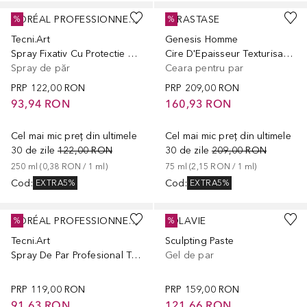
L´ORÉAL PROFESSIONNEL PARIS
KÉRASTASE
%
%
Tecni.Art
Genesis Homme
Spray Fixativ Cu Protectie Anti-Umiditate Fix Anti-Frizz
Cire D'Epaisseur Texturisante Wax
Spray de păr
Ceara pentru par
PRP
122,00 RON
PRP
209,00 RON
93,94 RON
160,93 RON
Cel mai mic preț din ultimele
Cel mai mic preț din ultimele
30 de zile
122,00 RON
30 de zile
209,00 RON
250
ml
 (
0,38 RON
 / 
1
ml
)
75
ml
 (
2,15 RON
 / 
1
ml
)
Cod
:
Cod
:
EXTRA5%
EXTRA5%
L´ORÉAL PROFESSIONNEL PARIS
LOLAVIE
%
%
Tecni.Art
Sculpting Paste
Spray De Par Profesional Termo-Modelator T Pli Shaper
Gel de par
PRP
119,00 RON
PRP
159,00 RON
91,63 RON
121,66 RON