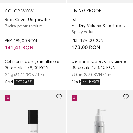
LIVING PROOF
COLOR WOW
full
Root Cover Up powder
Full Dry Volume & Texture Spray
Pudra pentru volum
Spray volum
PRP
179,00 RON
PRP
185,00 RON
173,00 RON
141,41 RON
Cel mai mic preț din ultimele
Cel mai mic preț din ultimele
30 de zile
138,40 RON
30 de zile
179,00 RON
238
ml
 (
0,73 RON
 / 
1
ml
)
2.1
g
 (
67,34 RON
 / 
1
g
)
Cod
:
Cod
:
EXTRA5%
EXTRA5%
%
%