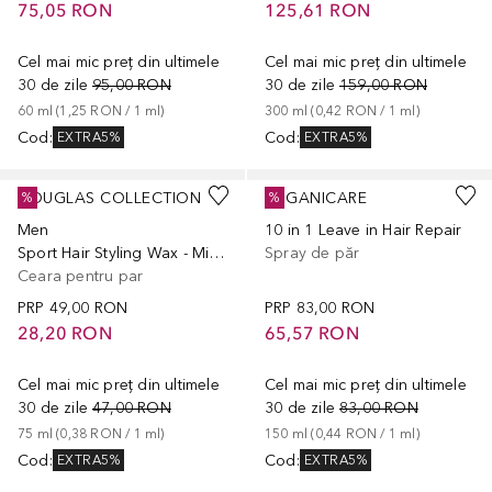
75,05 RON
125,61 RON
Cel mai mic preț din ultimele
Cel mai mic preț din ultimele
30 de zile
95,00 RON
30 de zile
159,00 RON
60
ml
 (
1,25 RON
 / 
1
ml
)
300
ml
 (
0,42 RON
 / 
1
ml
)
Cod
:
Cod
:
EXTRA5%
EXTRA5%
DOUGLAS COLLECTION
ARGANICARE
%
%
Men
10 in 1 Leave in Hair Repair
Sport Hair Styling Wax - Mild Fixation
Spray de păr
Ceara pentru par
PRP
49,00 RON
PRP
83,00 RON
28,20 RON
65,57 RON
Cel mai mic preț din ultimele
Cel mai mic preț din ultimele
30 de zile
47,00 RON
30 de zile
83,00 RON
75
ml
 (
0,38 RON
 / 
1
ml
)
150
ml
 (
0,44 RON
 / 
1
ml
)
Cod
:
Cod
:
EXTRA5%
EXTRA5%