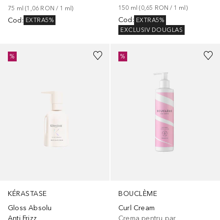
150
ml
 (
0,65 RON
 / 
1
ml
)
75
ml
 (
1,06 RON
 / 
1
ml
)
Cod
:
Cod
:
EXTRA5%
EXTRA5%
EXCLUSIV DOUGLAS
%
%
KÉRASTASE
BOUCLÈME
Gloss Absolu
Curl Cream
Anti Frizz
Crema pentru par