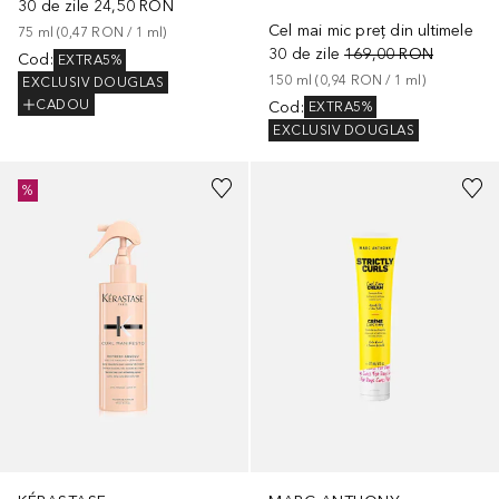
30 de zile
24,50 RON
Cel mai mic preț din ultimele
75
ml
 (
0,47 RON
 / 
1
ml
)
30 de zile
169,00 RON
Cod
:
EXTRA5%
150
ml
 (
0,94 RON
 / 
1
ml
)
EXCLUSIV DOUGLAS
CADOU
Cod
:
EXTRA5%
EXCLUSIV DOUGLAS
%