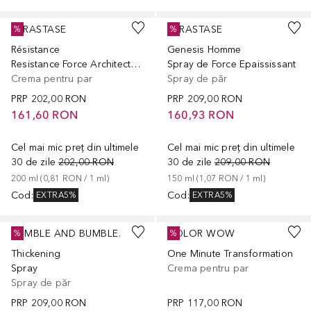
KÉRASTASE
KÉRASTASE
%
%
Résistance
Genesis Homme
Resistance Force Architecte Ciment Antiusure
Spray de Force Epaississant
Crema pentru par
Spray de păr
PRP
202,00 RON
PRP
209,00 RON
161,60 RON
160,93 RON
Cel mai mic preț din ultimele
Cel mai mic preț din ultimele
30 de zile
202,00 RON
30 de zile
209,00 RON
200
ml
 (
0,81 RON
 / 
1
ml
)
150
ml
 (
1,07 RON
 / 
1
ml
)
Cod
:
Cod
:
EXTRA5%
EXTRA5%
BUMBLE AND BUMBLE.
COLOR WOW
%
%
Thickening
One Minute Transformation
Spray
Crema pentru par
Spray de păr
PRP
209,00 RON
PRP
117,00 RON