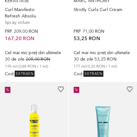
KÉRASTASE
MARC ANTHONY
Curl Manifesto
Strictly Curls Curl Cream
Refresh Absolu
Spray volum
PRP
209,00 RON
PRP
71,00 RON
167,20 RON
53,25 RON
Cel mai mic preț din ultimele
Cel mai mic preț din ultimele
30 de zile
209,00 RON
30 de zile
53,25 RON
190
ml
 (
0,88 RON
 / 
1
ml
)
177
ml
 (
0,30 RON
 / 
1
ml
)
Cod
:
Cod
:
EXTRA5%
EXTRA5%
%
%