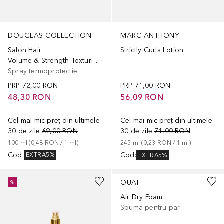
DOUGLAS COLLECTION
MARC ANTHONY
Salon Hair
Strictly Curls Lotion
Volume & Strength Texturizing
Spray termoprotectie
PRP
72,00 RON
PRP
71,00 RON
48,30 RON
56,09 RON
Cel mai mic preț din ultimele
Cel mai mic preț din ultimele
30 de zile
69,00 RON
30 de zile
71,00 RON
100
ml
 (
0,48 RON
 / 
1
ml
)
245
ml
 (
0,23 RON
 / 
1
ml
)
Cod
:
Cod
:
EXTRA5%
EXTRA5%
OUAI
%
Air Dry Foam
Spuma pentru par