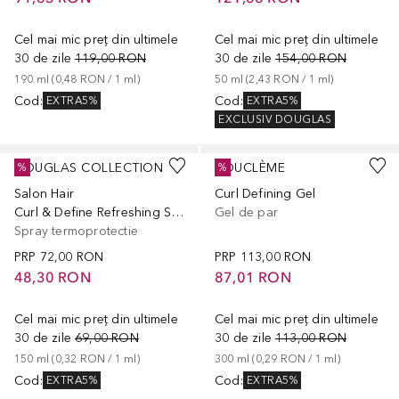
Cel mai mic preț din ultimele
Cel mai mic preț din ultimele
30 de zile
119,00 RON
30 de zile
154,00 RON
190
ml
 (
0,48 RON
 / 
1
ml
)
50
ml
 (
2,43 RON
 / 
1
ml
)
Cod
:
Cod
:
EXTRA5%
EXTRA5%
EXCLUSIV DOUGLAS
DOUGLAS COLLECTION
BOUCLÈME
%
%
Salon Hair
Curl Defining Gel
Curl & Define Refreshing Spray
Gel de par
Spray termoprotectie
PRP
72,00 RON
PRP
113,00 RON
48,30 RON
87,01 RON
Cel mai mic preț din ultimele
Cel mai mic preț din ultimele
30 de zile
69,00 RON
30 de zile
113,00 RON
150
ml
 (
0,32 RON
 / 
1
ml
)
300
ml
 (
0,29 RON
 / 
1
ml
)
Cod
:
Cod
:
EXTRA5%
EXTRA5%