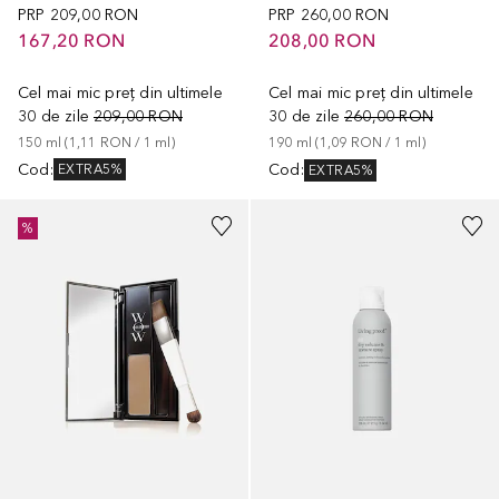
PRP
209,00 RON
PRP
260,00 RON
167,20 RON
208,00 RON
Cel mai mic preț din ultimele
Cel mai mic preț din ultimele
30 de zile
209,00 RON
30 de zile
260,00 RON
150
ml
 (
1,11 RON
 / 
1
ml
)
190
ml
 (
1,09 RON
 / 
1
ml
)
Cod
:
Cod
:
EXTRA5%
EXTRA5%
+
5
%