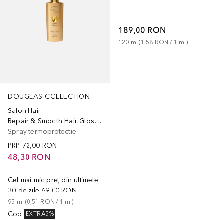
189,00 RON
120
ml
 (
1,58 RON
 / 
1
ml
)
DOUGLAS COLLECTION
Salon Hair
Repair & Smooth Hair Gloss Spray
Spray termoprotectie
PRP
72,00 RON
48,30 RON
Cel mai mic preț din ultimele
30 de zile
69,00 RON
95
ml
 (
0,51 RON
 / 
1
ml
)
Cod
:
EXTRA5%