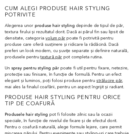
CUM ALEGI PRODUSE HAIR STYLING
POTRIVITE
Alegerea unor
produse hair styling
depinde de tipul de păr,
textura firului și rezultatul dorit. Dacă ai părul fin sau lipsit de
densitate, categoria
volum păr
poate fi potrivită pentru
produse care oferă susținere și ridicare la rădăcină. Dacă
preferi un look modern, cu șuvițe separate și definire naturală,
produsele pentru
textură păr
pot completa rutina.
Un
spray pentru styling păr
poate fi util pentru fixare, netezire,
protecție sau finisare, în funcție de formulă. Pentru un efect
elegant și luminos, poți folosi produse pentru
strălucire păr
,
mai ales la finalul coafării, pentru un aspect îngrijit și radiant.
PRODUSE HAIR STYLING PENTRU ORICE
TIP DE COAFURĂ
Produsele hair styling
pot fi folosite zilnic sau la ocazii
speciale, în funcție de nivelul de fixare și de efectul dorit.
Pentru o coafură naturală, alege formule lejere, care permit
mișcarea părului. Pentru evenimente sau styling-uri care trebuie