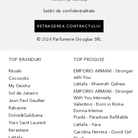
Setări de confidențialitate
RETRAGEREA CONTRACTULUI
©
2026
Parfumerie Douglas SRL
TOP BRANDURI
TOP PRODUSE
Rituals
EMPORIO ARMANI - Stronger
with You
Cocosolis
Lattafa - Khamrah Qahwa
My Geisha
EMPORIO ARMANI - Stronger
Sol de Janeiro
With You Intensely
Jean Paul Gaultier
Valentino - Born in Roma
Rabanne
Donna Intense
Dolce&Gabbana
Prada - Paradoxe Refillable
Yves Saint Laurent
Lattafa - Yara
Kerastase
Carolina Herrera - Good Girl
Lattafa