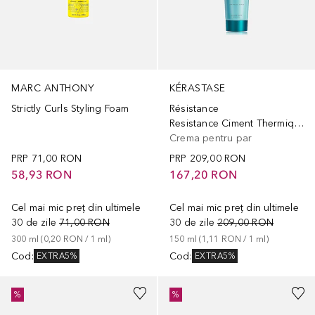
MARC ANTHONY
KÉRASTASE
Strictly Curls Styling Foam
Résistance
Resistance Ciment Thermique
Crema pentru par
PRP
71,00 RON
PRP
209,00 RON
58,93 RON
167,20 RON
Cel mai mic preț din ultimele
Cel mai mic preț din ultimele
30 de zile
71,00 RON
30 de zile
209,00 RON
300
ml
 (
0,20 RON
 / 
1
ml
)
150
ml
 (
1,11 RON
 / 
1
ml
)
Cod
:
Cod
:
EXTRA5%
EXTRA5%
+
3
%
%