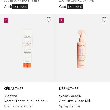
200
ml
 (
0,77 RON
 / 
1
ml
)
200
ml
 (
0,69 RON
 / 
1
ml
)
Cod
:
Cod
:
EXTRA5%
EXTRA5%
%
%
KÉRASTASE
KÉRASTASE
Nutritive
Gloss Absolu
Nectar Thermique Lait de Beaute Anti-Frizz
Anti Frize Glaze Milk
Crema pentru par
Spray de păr