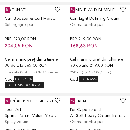
COCUNAT
BUMBLE AND BUMBLE.
%
%
Curl Booster & Curl Moisturizer Gift Set
Curl Light Defining Cream
Set ingrijire par
Crema pentru par
PRP
273,00 RON
PRP
219,00 RON
204,05 RON
168,63 RON
Cel mai mic preț din ultimele
Cel mai mic preț din ultimele
30 de zile
265,00 RON
30 de zile
219,00 RON
1
Bucată
 (
204,05 RON
 / 
1
pieces
)
250
ml
 (
0,67 RON
 / 
1
ml
)
Cod
:
Cod
:
EXTRA5%
EXTRA5%
EXCLUSIV DOUGLAS
L´ORÉAL PROFESSIONNEL PARIS
REDKEN
%
%
Tecni.Art
Per Capelli Secchi
Spuma Pentru Volum Volume Lift
All Soft Heavy Cream Treatment
Spray volum
Crema pentru par