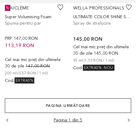
BOUCLÈME
WELLA PROFESSIONALS
%
Super Volumising Foam
ULTIMATE COLOR SHINE SPRAY
Spuma pentru par
Spray de stralucire
PRP
147,00 RON
145,00 RON
113,19 RON
Cel mai mic preț din ultimele
30 de zile
145,00 RON
Cel mai mic preț din ultimele
95
ml
 (
1,53 RON
 / 
1
ml
)
30 de zile
147,00 RON
Cod
:
EXTRA5%
NOU
200
ml
 (
0,57 RON
 / 
1
ml
)
Cod
:
EXTRA5%
PAGINA URMĂTOARE
Pagina 1 din 5