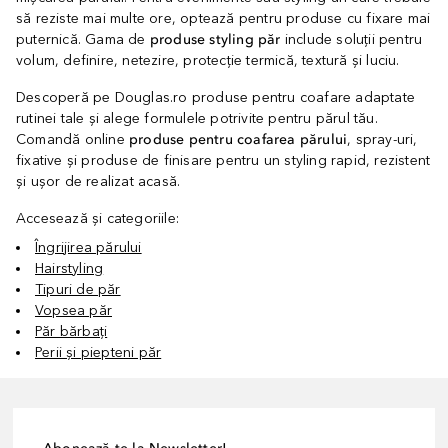
să reziste mai multe ore, optează pentru produse cu fixare mai
puternică. Gama de
produse styling păr
include soluții pentru
volum, definire, netezire, protecție termică, textură și luciu.
Descoperă pe Douglas.ro produse pentru coafare adaptate
rutinei tale și alege formulele potrivite pentru părul tău.
Comandă online
produse pentru coafarea părului
, spray-uri,
fixative și produse de finisare pentru un styling rapid, rezistent
și ușor de realizat acasă.
Accesează și categoriile:
Îngrijirea părului
Hairstyling
Tipuri de păr
Vopsea păr
Păr bărbați
Perii și piepteni păr