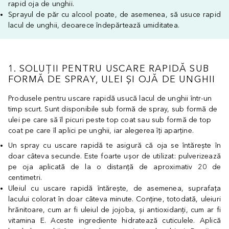
rapid oja de unghii.
Sprayul de păr cu alcool poate, de asemenea, să usuce rapid
lacul de unghii, deoarece îndepărtează umiditatea.
1. SOLUȚII PENTRU USCARE RAPIDĂ SUB
FORMĂ DE SPRAY, ULEI ȘI OJĂ DE UNGHII
Produsele pentru uscare rapidă usucă lacul de unghii într-un
timp scurt. Sunt disponibile sub formă de spray, sub formă de
ulei pe care să îl picuri peste top coat sau sub formă de top
coat pe care îl aplici pe unghii, iar alegerea îți aparține.
Un spray cu uscare rapidă te asigură că oja se întărește în
doar câteva secunde. Este foarte ușor de utilizat: pulverizează
pe oja aplicată de la o distanță de aproximativ 20 de
centimetri.
Uleiul cu uscare rapidă întărește, de asemenea, suprafața
lacului colorat în doar câteva minute. Conține, totodată, uleiuri
hrănitoare, cum ar fi uleiul de jojoba, și antioxidanți, cum ar fi
vitamina E. Aceste ingrediente hidratează cuticulele. Aplică