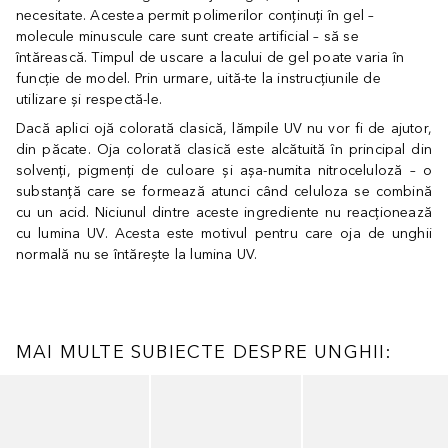
necesitate. Acestea permit polimerilor conținuți în gel –
molecule minuscule care sunt create artificial – să se
întărească. Timpul de uscare a lacului de gel poate varia în
funcție de model. Prin urmare, uită-te la instrucțiunile de
utilizare și respectă-le.
Dacă aplici ojă colorată clasică, lămpile UV nu vor fi de ajutor,
din păcate. Oja colorată clasică este alcătuită în principal din
solvenți, pigmenți de culoare și așa-numita nitroceluloză – o
substanță care se formează atunci când celuloza se combină
cu un acid. Niciunul dintre aceste ingrediente nu reacționează
cu lumina UV. Acesta este motivul pentru care oja de unghii
normală nu se întărește la lumina UV.
MAI MULTE SUBIECTE DESPRE UNGHII:
Cursor de sărit