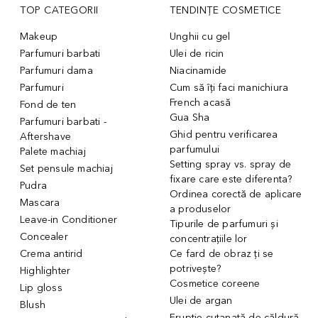
TOP CATEGORII
TENDINȚE COSMETICE
Makeup
Unghii cu gel
Parfumuri barbati
Ulei de ricin
Parfumuri dama
Niacinamide
Parfumuri
Cum să îți faci manichiura
French acasă
Fond de ten
Gua Sha
Parfumuri barbati -
Ghid pentru verificarea
Aftershave
parfumului
Palete machiaj
Setting spray vs. spray de
Set pensule machiaj
fixare care este diferenta?
Pudra
Ordinea corectă de aplicare
Mascara
a produselor
Leave-in Conditioner
Tipurile de parfumuri și
Concealer
concentrațiile lor
Crema antirid
Ce fard de obraz ți se
potrivește?
Highlighter
Cosmetice coreene
Lip gloss
Ulei de argan
Blush
Erupție cutanată de căldură