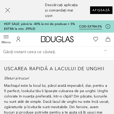
[navigation.slideout.screenreader]
Descărcați aplicația
și comandați mai
AFIȘEAZĂ
ușor.
HOT SALE: până la -40% la mii de produse + 5%
COD:
EXTRA5%
EXTRA la min. 399LEI
Către pagina principală
Către List
Deschide meniul
Către Contul meu
Căt
Meniu
Înapoi
Executați căutarea
USCAREA RAPIDĂ A LACULUI DE UNGHII
Sfaturi și trucuri
Machiajul este la locul lui, părul arată impecabil, dar, pentru a
fi perfect, lookului tău îi lipsește culoarea de pe unghii. Unghii
colorate în nuanța preferată, într-o clipă? Din păcate, lucrurile
nu sunt atât de simple. Dacă lacul de unghii nu este încă uscat,
zgârieturile și loviturile sunt inevitabile. Din fericire, avem
trucuri și produse potrivite pentru a te ajuta să îți usuci mai