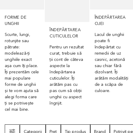
FORME DE
ÎNDEPĂRTAREA
UNGHII
OJEI
ÎNDEPĂRTAREA
Scurte, lungi,
Lacul de unghii
CUTICULELOR
rotunjite sau
poate fi
pătrate:
Pentru un rezultat
îndepărtat cu
modelează-ți
curat, trebuie să
remedii de uz
unghiile exact
ții cont de câteva
casnic, acetonă
așa cum îți place.
aspecte la
sau chiar fără
Îți prezentăm cele
îndepărtarea
dizolvant. Îți
mai populare
cuticulelor. Îți
arătăm modalități
forme de unghii
arătăm pas cu
de a scăpa de
și te vom ajuta să
pas cum să obții
culoare.
alegi forma care
unghii cu aspect
ți se potrivește
îngrijit.
cel mai bine.
Filtrare
Categorii
Pret
Tip produs
Brand
Potrivit p