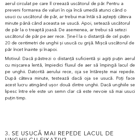
aerul circulat pe care îl creează uscătorul de păr. Pentru a
preveni formarea de valuri în oja încă umedă atunci când o
usuci cu uscătorul de păr, ar trebui mai întâi să aștepți câteva
minute până când aceasta se usucă. Apoi, setează uscătorul
de păr la o treaptă joasă. De asemenea, ar trebui să setezi
uscătorul de păr pe aer rece. Ține-l la o distanță de cel puțin
20 de centimetri de unghii și usucă cu grijă. Mișcă uscătorul de
păr încet înainte și înapoi.
Motivul: Dacă păstrezi o distanță suficientă și agiți puțin aerul
cu mișcarea lentă, împiedici fluxul de aer să împingă lacul de
pe unghii. Datorită aerului rece, oja se întărește mai repede.
După câteva minute, testează dacă oja se usucă. Poți face
acest lucru atingând ușor două dintre unghii. Dacă unghiile se
lipesc între ele este un semn clar că este nevoie să mai usuci
puțin timp.
3. SE USUCĂ MAI REPEDE LACUL DE