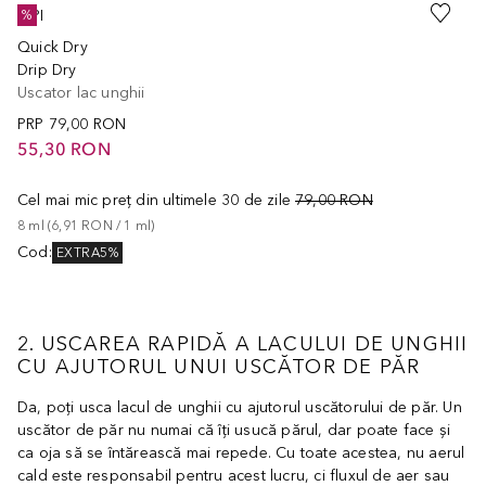
OPI
%
Quick Dry
Drip Dry
Uscator lac unghii
PRP
79,00 RON
55,30 RON
Cel mai mic preț din ultimele 30 de zile
79,00 RON
8
ml
 (
6,91 RON
 / 
1
ml
)
Cod
:
EXTRA5%
2. USCAREA RAPIDĂ A LACULUI DE UNGHII
CU AJUTORUL UNUI USCĂTOR DE PĂR
Da, poți usca lacul de unghii cu ajutorul uscătorului de păr. Un
uscător de păr nu numai că îți usucă părul, dar poate face și
ca oja să se întărească mai repede. Cu toate acestea, nu aerul
cald este responsabil pentru acest lucru, ci fluxul de aer sau