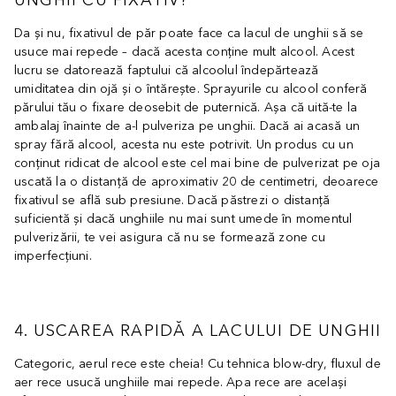
UNGHII CU FIXATIV?
Da și nu, fixativul de păr poate face ca lacul de unghii să se
usuce mai repede – dacă acesta conține mult alcool. Acest
lucru se datorează faptului că alcoolul îndepărtează
umiditatea din ojă și o întărește. Sprayurile cu alcool conferă
părului tău o fixare deosebit de puternică. Așa că uită-te la
ambalaj înainte de a-l pulveriza pe unghii. Dacă ai acasă un
spray fără alcool, acesta nu este potrivit. Un produs cu un
conținut ridicat de alcool este cel mai bine de pulverizat pe oja
uscată la o distanță de aproximativ 20 de centimetri, deoarece
fixativul se află sub presiune. Dacă păstrezi o distanță
suficientă și dacă unghiile nu mai sunt umede în momentul
pulverizării, te vei asigura că nu se formează zone cu
imperfecțiuni.
4. USCAREA RAPIDĂ A LACULUI DE UNGHII
Categoric, aerul rece este cheia! Cu tehnica blow-dry, fluxul de
aer rece usucă unghiile mai repede. Apa rece are același