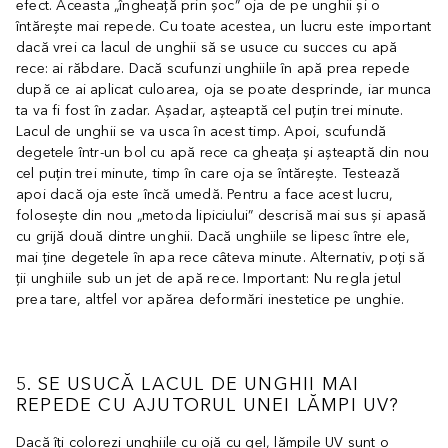
efect. Aceasta „îngheață prin șoc” oja de pe unghii și o
întărește mai repede. Cu toate acestea, un lucru este important
dacă vrei ca lacul de unghii să se usuce cu succes cu apă
rece: ai răbdare. Dacă scufunzi unghiile în apă prea repede
după ce ai aplicat culoarea, oja se poate desprinde, iar munca
ta va fi fost în zadar. Așadar, așteaptă cel puțin trei minute.
Lacul de unghii se va usca în acest timp. Apoi, scufundă
degetele într-un bol cu apă rece ca gheața și așteaptă din nou
cel puțin trei minute, timp în care oja se întărește. Testează
apoi dacă oja este încă umedă. Pentru a face acest lucru,
folosește din nou „metoda lipiciului” descrisă mai sus și apasă
cu grijă două dintre unghii. Dacă unghiile se lipesc între ele,
mai ține degetele în apa rece câteva minute. Alternativ, poți să
ții unghiile sub un jet de apă rece. Important: Nu regla jetul
prea tare, altfel vor apărea deformări inestetice pe unghie.
5. SE USUCĂ LACUL DE UNGHII MAI
REPEDE CU AJUTORUL UNEI LĂMPI UV?
Dacă îți colorezi unghiile cu ojă cu gel, lămpile UV sunt o