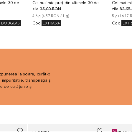
imele 30 de
Cel mai mic preț din ultimele 30 de
Cel mai mi
zile
35,00 RON
zile
82,95
4.6
g
 (
4,57 RON
 / 
1
g
)
5
g
 (
16,17 
Cod
:
Cod
:
V DOUGLAS
EXTRA5%
EXT
expunerea la soare, curăț-o
mpuritățile, transpirația și
e de curățenie și
CLARINS
ONE.TWO.
%