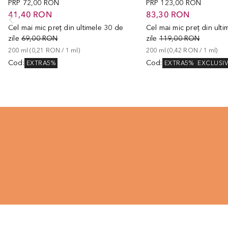
PRP
72,00 RON
PRP
123,00 RON
41,40 RON
83,30 RON
Cel mai mic preț din ultimele 30 de
Cel mai mic preț din ult
zile
69,00 RON
zile
119,00 RON
200
ml
 (
0,21 RON
 / 
1
ml
)
200
ml
 (
0,42 RON
 / 
1
ml
)
Cod
:
Cod
:
EXTRA5%
EXTRA5%
EXCLUSI