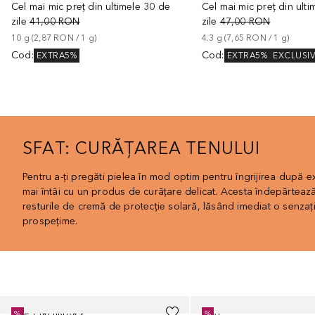
Cel mai mic preț din ultimele 30 de
Cel mai mic preț din ult
zile
41,00 RON
zile
47,00 RON
10
g
 (
2,87 RON
 / 
1
g
)
4.3
g
 (
7,65 RON
 / 
1
g
)
Cod
:
Cod
:
EXTRA5%
EXTRA5%
EXCLUSI
SFAT: CURĂȚAREA TENULUI
Pentru a-ți pregăti pielea în mod optim pentru îngrijirea după 
mai întâi cu un produs de curățare delicat. Acesta îndepărtează i
resturile de cremă de protecție solară, lăsând imediat o senzați
prospețime.
Cursor de sărit
THE ORDINARY
MAC
%
%