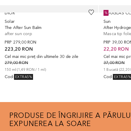
Cursor de sărit
DIOR
DOUGLAS CO
%
Solar
Sun
The After Sun Balm
After Hydroge
after sun corp
Masca tip foli
PRP
279,00 RON
PRP
39,00 RO
223,20 RON
22,20 RON
Cel mai mic preț din ultimele 30 de zile
Cel mai mic pr
279,00 RON
37,00 RON
150
ml
 (
1,49 RON
 / 
1
ml
)
1
Bucată
 (
22,20
Cod
:
Cod
:
EXTRA5%
EXTRA5%
PRODUSE DE ÎNGRIJIRE A PĂRULU
EXPUNEREA LA SOARE