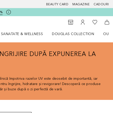
BEAUTY CARD
MAGAZINE
CADOURI
5%
 Douglas
Către List
Către Găsire magazin
Către Contul meu
Căt
SANATATE & WELLNESS
DOUGLAS COLLECTION
OUTL
u Lifestyle
Deschidere meniu SANATATE & WELLNESS
Deschidere meniu Douglas Collectio
ÎNGRIJIRE DUPĂ EXPUNEREA LA
zilnică împotriva razelor UV este deosebit de importantă, iar
ntru îngrijire, hidratare și revigorare! Descoperă ce produse
ăr și buze după o zi perfectă de vară.