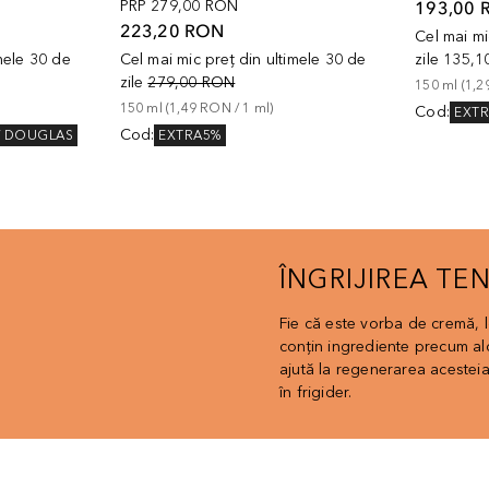
PRP
279,00 RON
193,00 
223,20 RON
Cel mai mi
imele 30 de
Cel mai mic preț din ultimele 30 de
zile
135,1
zile
279,00 RON
150
ml
 (
1,2
150
ml
 (
1,49 RON
 / 
1
ml
)
Cod
:
EXT
Cod
:
V DOUGLAS
EXTRA5%
ÎNGRIJIREA TE
Fie că este vorba de cremă, 
conțin ingrediente precum alo
ajută la regenerarea acesteia
în frigider.