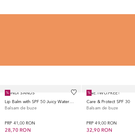
Cursor de sărit
BONDI SANDS
ONE.TWO.FREE!
%
%
Lip Balm with SPF 50 Juicy Watermelon
Care & Protect SPF 30
Balsam de buze
Balsam de buze
PRP
41,00 RON
PRP
49,00 RON
28,70 RON
32,90 RON