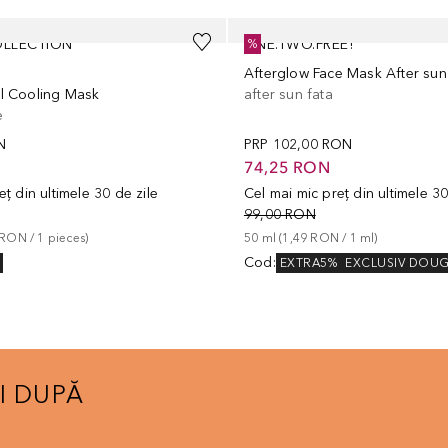
LLECTION
ONE.TWO.FREE!
%
Afterglow Face Mask After sun
l Cooling Mask
after sun fata
e
N
PRP
102,00 RON
74,25 RON
eț din ultimele 30 de zile
Cel mai mic preț din ultimele 30
99,00 RON
 RON
 / 
1
pieces
)
50
ml
 (
1,49 RON
 / 
1
ml
)
Cod
:
EXTRA5%
EXCLUSIV DOU
I DUPĂ