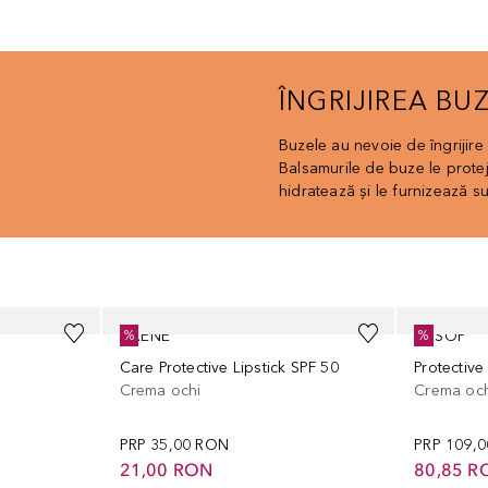
ÎNGRIJIREA BU
Buzele au nevoie de îngrijire
Balsamurile de buze le protej
hidratează și le furnizează s
LIRENE
AESOP
%
%
Care Protective Lipstick SPF 50
Protective
Crema ochi
Crema och
PRP
35,00 RON
PRP
109,
21,00 RON
80,85 R