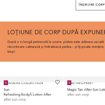
ÎNGRIJIRE CORP
LOȚIUNE DE CORP DUPĂ EXPUNE
După o zi lungă petrecută la soare, pielea este adesea uscată și
răcoritoare calmează și hidratează pielea – și îți poate menține 
timp!
Cursor de sărit
DOUGLAS COLLECTION
ONE.TWO.FREE!
%
%
Sun
Magic Tan After Sun Lot
Refreshing BodyÂ Lotion After
after sun corp
after sun corp