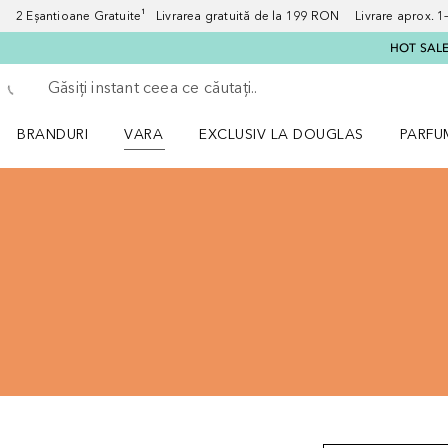
2 Eșantioane Gratuite¹ Livrarea gratuită de la 199 RON Livrare aprox. 1–3
HOT SALE:
Înapoi
Executați căutarea
BRANDURI
VARA
EXCLUSIV LA DOUGLAS
PARFU
Deschidere meniu BRANDURI
Deschidere meniu VARA
Deschi