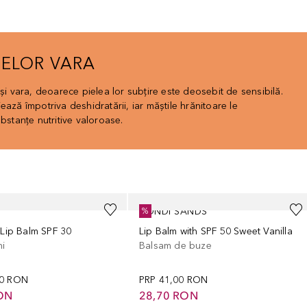
ZELOR VARA
 și vara, deoarece pielea lor subțire este deosebit de sensibilă.
ează împotriva deshidratării, iar măștile hrănitoare le
ubstanțe nutritive valoroase.
BONDI SANDS
%
 Lip Balm SPF 30
Lip Balm with SPF 50 Sweet Vanilla
i
Balsam de buze
00 RON
PRP
41,00 RON
ON
28,70 RON