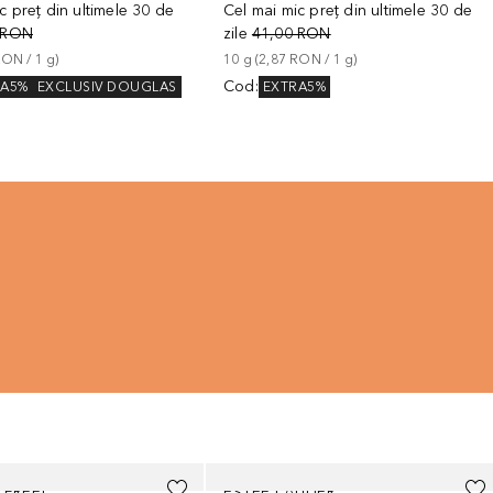
c preț din ultimele 30 de
Cel mai mic preț din ultimele 30 de
 RON
zile
41,00 RON
RON
 / 
1
g
)
10
g
 (
2,87 RON
 / 
1
g
)
Cod
:
RA5%
EXCLUSIV DOUGLAS
EXTRA5%
FREE!
ESTÉE LAUDER