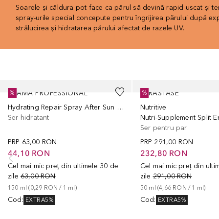
Soarele și căldura pot face ca părul să devină rapid uscat și t
spray-urile special concepute pentru îngrijirea părului după e
strălucirea și hidratarea părului afectat de razele UV.
Cursor de sărit
ALAMA PROFESSIONAL
KÉRASTASE
%
%
Hydrating Repair Spray After Sun Exposure Without Lightening
Nutritive
Ser hidratant
Nutri-Supplement Split 
Ser pentru par
PRP
63,00 RON
PRP
291,00 RON
44,10 RON
232,80 RON
Cel mai mic preț din ultimele 30 de
Cel mai mic preț din ult
zile
63,00 RON
zile
291,00 RON
150
ml
 (
0,29 RON
 / 
1
ml
)
50
ml
 (
4,66 RON
 / 
1
ml
)
Cod
:
Cod
:
EXTRA5%
EXTRA5%