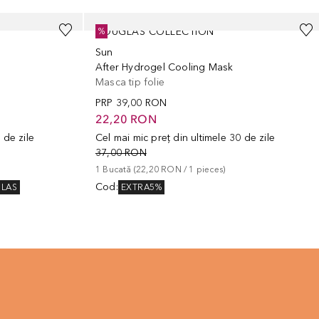
DOUGLAS COLLECTION
%
Sun
After Hydrogel Cooling Mask
Masca tip folie
PRP
39,00 RON
22,20 RON
 de zile
Cel mai mic preț din ultimele 30 de zile
37,00 RON
1
Bucată
 (
22,20 RON
 / 
1
pieces
)
Cod
:
GLAS
EXTRA5%