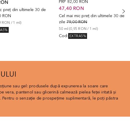
RON
PRP
82,00 RON
47,40 RON
c preț din ultimele 30 de
0 RON
Cel mai mic preț din ultimele 30 de
zile
79,00 RON
9 RON
 / 
1
ml
)
50
ml
 (
0,95 RON
 / 
1
ml
)
RA5%
Cod
:
EXTRA5%
NULUI
loțiune sau gel: produsele după expunerea la soare care
e vera, pantenol sau glicerină calmează pielea feței iritată și
. Pentru o senzație de prospețime suplimentară, le poți păstra