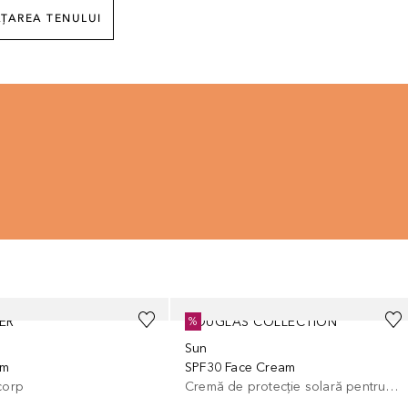
ȚAREA TENULUI
ER
DOUGLAS COLLECTION
%
Sun
lm
SPF30 Face Cream
corp
Cremă de protecție solară pentru corp