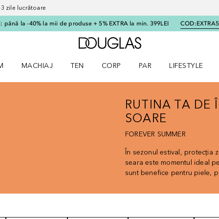
 zile lucrătoare
 până la -40% la mii de produse + 5% EXTRA la min. 399LEI
COD:
EXTRA
Către pagina principală
M
MACHIAJ
TEN
CORP
PAR
LIFESTYLE
dere meniu Parfum
Deschidere meniu Machiaj
Deschidere meniu Ten
Deschidere meniu Corp
Deschidere meniu Par
Deschidere meni
RUTINA TA DE 
SOARE
FOREVER SUMMER
În sezonul estival, protecția 
seara este momentul ideal pe
sunt benefice pentru piele, p