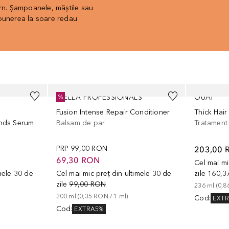
ern. Șampoanele, măștile sau
xpunerea la soare redau
WELLA PROFESSIONALS
OUAI
%
Fusion Intense Repair Conditioner
Thick Hai
Ends Serum
Balsam de par
Tratament
PRP
99,00 RON
203,00 
69,30 RON
Cel mai mi
imele 30 de
Cel mai mic preț din ultimele 30 de
zile
160,3
zile
99,00 RON
236
ml
 (
0,8
200
ml
 (
0,35 RON
 / 
1
ml
)
Cod
:
EXT
Cod
:
EXTRA5%