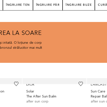
ÎNGRIJIRE TEN
ÎNGRIJIRE PĂR
ÎNGRIJIRE BUZE
CURĂ
REA LA SOARE
 iritată. O loțiune de corp
bronzul strălucitor mai mult
DIOR
LANCAST
ion
Solar
Sun Care
The After Sun Balm
Repair Ba
after sun corp
after sun 