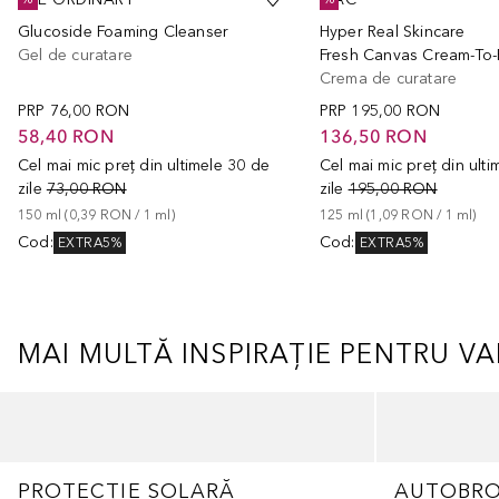
Glucoside Foaming Cleanser
Hyper Real Skincare
Gel de curatare
Crema de curatare
PRP
76,00 RON
PRP
195,00 RON
58,40 RON
136,50 RON
Cel mai mic preț din ultimele 30 de
Cel mai mic preț din ult
zile
73,00 RON
zile
195,00 RON
150
ml
 (
0,39 RON
 / 
1
ml
)
125
ml
 (
1,09 RON
 / 
1
ml
)
Cod
:
Cod
:
EXTRA5%
EXTRA5%
MAI MULTĂ INSPIRAȚIE PENTRU V
Cursor de sărit
PROTECȚIE SOLARĂ
AUTOBR