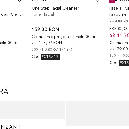
One Step Facial Cleanser
Fase 1: Pur
Fresh Canvas Cream-To-Foam Cleanser
Toner facial
Favourite
Spuma de 
159,00 RON
PRP
82,0
62,41 R
Cel mai mic preț din ultimele 30 de
imele 30 de
zile
124,02 RON
Cel mai mi
zile
79,00
200
ml
 (
0,80 RON
 / 
1
ml
)
100
ml
 (
0,6
Cod
:
EXTRA5%
Cod
:
EXT
ARĂ
ONZANT