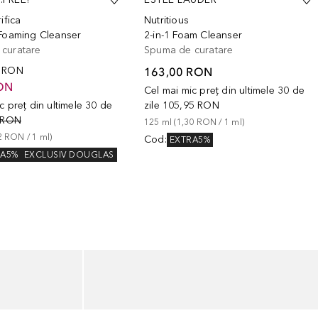
ifica
Nutritious
 Foaming Cleanser
2-in-1 Foam Cleanser
curatare
Spuma de curatare
0 RON
163,00 RON
ON
Cel mai mic preț din ultimele 30 de
c preț din ultimele 30 de
zile
105,95 RON
 RON
125
ml
 (
1,30 RON
 / 
1
ml
)
2 RON
 / 
1
ml
)
Cod
:
EXTRA5%
RA5%
EXCLUSIV DOUGLAS