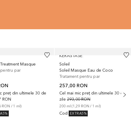
KÉRASTASE
r Treatment Masque
Soleil
 pentru par
Soleil Masque Eau de Coco
Tratament pentru par
RON
257,00 RON
c preț din ultimele 30 de
Cel mai mic preț din ultimele 30 de
7 RON
zile
293,00 RON
6 RON
 / 
1
ml
)
200
ml
 (
1,29 RON
 / 
1
ml
)
Cod
:
RA5%
EXTRA5%