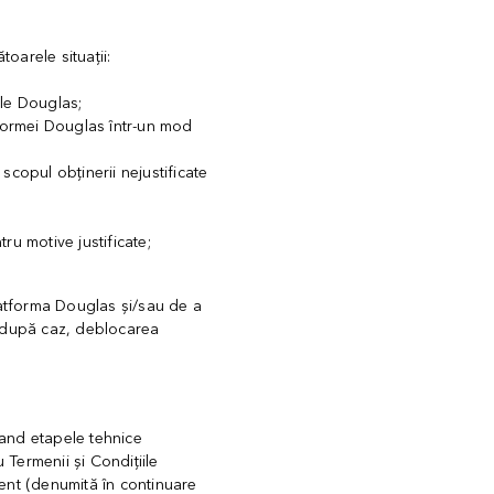
oarele situații:
ele Douglas;
atformei Douglas într-un mod
 scopul obținerii nejustificate
u motive justificate;
latforma Douglas și/sau de a
i, după caz, deblocarea
and etapele tehnice
 Termenii și Condițiile
ient (denumită în continuare