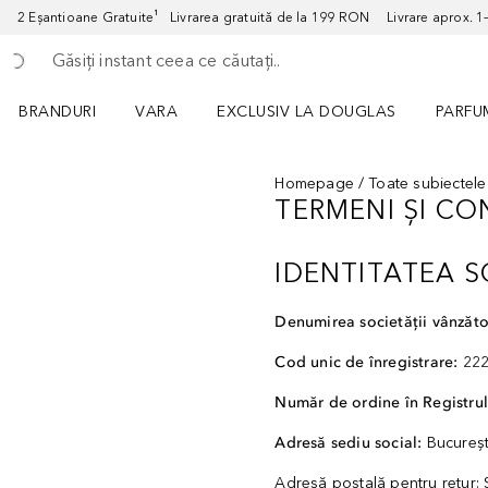
2 Eșantioane Gratuite¹ Livrarea gratuită de la 199 RON Livrare aprox. 1–3
Înapoi
Executați căutarea
BRANDURI
VARA
EXCLUSIV LA DOUGLAS
PARFU
Deschidere meniu BRANDURI
Deschidere meniu VARA
Deschi
Homepage
Toate subiectele
TERMENI ȘI CO
IDENTITATEA S
Denumirea societății vânzăto
Cod unic de înregistrare:
222
Număr de ordine în Registru
Adresă sediu social:
Bucureşt
Adresă poștală pentru retur: 