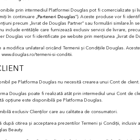
nibile prin intermediul Platformei Douglas pot fi comercializate și li
iți în continuare „
Parteneri Douglas
”). Aceste produse vor fi ident
țiuni precum „livrat de Douglas Partner” sau formulări similare.În s
u include entitățile care furnizează exclusiv servicii de livrare, prec
er Douglas vor fi identificate pe website prin mențiunea „livrat de D
 a modifica unilateral oricând Termenii și Condițiile Douglas. Acestea
a www.douglas.ro/termeni-si-conditii.
CLIENT
ponibil pe Platforma Douglas nu necesită crearea unui Cont de client.
ma Douglas poate fi realizată atât prin intermediul unui Cont de clie
tă opțiune este disponibilă pe Platforma Douglas.
bilă exclusiv Clienților care au calitatea de consumatori.
 după citirea și acceptarea prezentilor Termeni și Condiții, inclusiv 
glas Beauty.