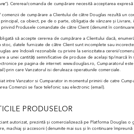
are
”). Cererea/comanda de cumpărare necesită acceptarea expresă 
 comenzii de cumpărare a Clientului de către Douglas rezultă un contr
 principal, ca obiect, pe de o parte, obligația de vânzare și Livrare, 
ui privind Produsele comandate de către Client (denumit în continuare
ligată să accepte cererea de cumpărare a Clientului dacă, enumerăm 
n stoc, datele furnizate de către Client sunt incomplete sau incorecte, 
ouglas are îndoieli rezonabile cu privire la seriozitatea cererii/come
a unei cantități semnificative de produse de același tip/marcă în sc
ectronice pe pagina de internet: www.douglas.ro, Cumparatorul est
l) prin care Vanzatorul isi deruleaza operatiunile comerciale.
iat intre Vanzator si Cumparator in momentul primirii de catre Cumpa
rea Comenzii se face telefonic sau electronic (email).
TICILE PRODUSELOR
ciant autorizat, prezintă și comercializează pe Platforma Douglas o 
re, machiaj și accesorii (denumite mai sus și în continuare împreună 