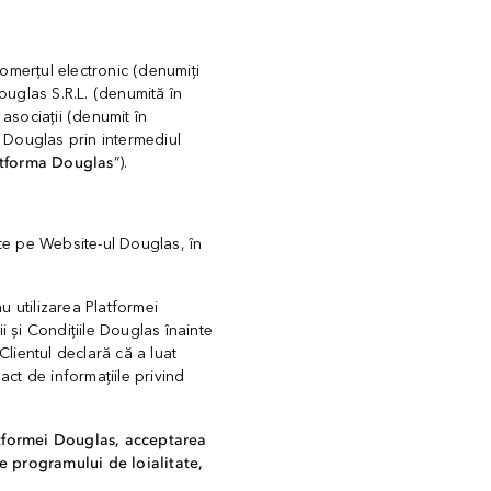
comerțul electronic (denumiți
ouglas S.R.L. (denumită în
asociații (denumit în
e Douglas prin intermediul
atforma Douglas
”).
ate pe Website-ul Douglas, în
u utilizarea Platformei
ii și Condițiile Douglas înainte
lientul declară că a luat
act de informațiile privind
latformei Douglas, acceptarea
e programului de loialitate,