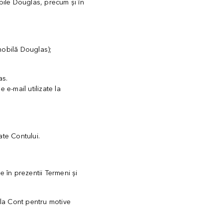
obile Douglas, precum și în
mobilă Douglas);
as.
e-mail utilizate la
ate Contului.
e în prezentii Termeni și
 la Cont pentru motive