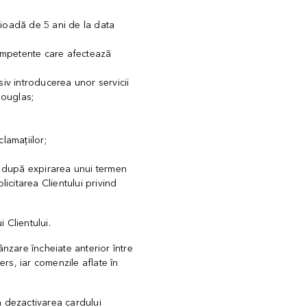
rioadă de 5 ani de la data
r competente care afectează
usiv introducerea unor servicii
Douglas;
clamațiilor;
te după expirarea unui termen
licitarea Clientului privind
 Clientului.
ânzare încheiate anterior între
ers, iar comenzile aflate în
a dezactivarea cardului