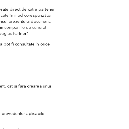
vrate direct de către parteneri
ificate în mod corespunzător
ensul prezentului document,
um companiile de curierat.
ouglas Partner”.
 pot fi consultate în orice
nt, cât și fără crearea unui
a prevederilor aplicabile