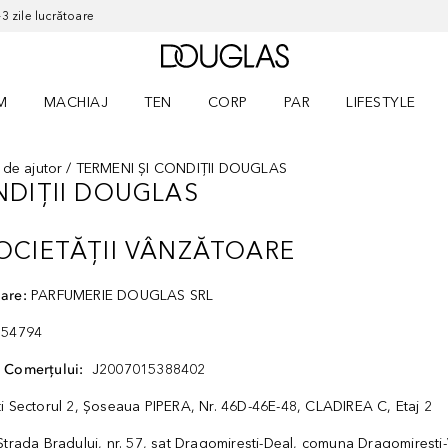
 zile lucrătoare
Către pagina principală
M
MACHIAJ
TEN
CORP
PAR
LIFESTYLE
dere meniu Parfum
Deschidere meniu Machiaj
Deschidere meniu Ten
Deschidere meniu Corp
Deschidere meniu Par
Deschidere meni
 de ajutor
TERMENI ȘI CONDIȚII DOUGLAS
NDIȚII DOUGLAS
OCIETĂȚII VÂNZĂTOARE
are:
PARFUMERIE DOUGLAS SRL
54794
l Comerțului:
J2007015388402
i Sectorul 2, Şoseaua PIPERA, Nr. 46D-46E-48, CLADIREA C, Etaj 2
Strada Bradului, nr. 57, sat Dragomiresti-Deal, comuna Dragomiresti-V