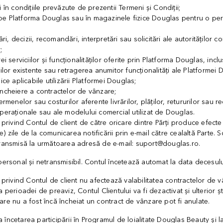
 în condițiile prevăzute de prezentii Termeni și Condiții;
ții pe Platforma Douglas sau în magazinele fizice Douglas pentru o pe
râri, decizii, recomandări, interpretări sau solicitări ale autoritățilo
;
ei serviciilor și funcționalităților oferite prin Platforma Douglas, incl
ților existente sau retragerea anumitor funcționalități ale Platformei 
ice aplicabile utilizării Platformei Douglas;
încheiere a contractelor de vânzare;
rmenelor sau costurilor aferente livrărilor, plăților, retururilor sau re
peraționale sau ale modelului comercial utilizat de Douglas.
e privind Contul de client de către oricare dintre Părți produce efec
zile de la comunicarea notificării prin e-mail către cealaltă Parte. So
transmisă la următoarea adresă de e-mail: suport@douglas.ro.
personal și netransmisibil. Contul încetează automat la data decesului
e privind Contul de client nu afectează valabilitatea contractelor de v
 perioadei de preaviz, Contul Clientului va fi dezactivat și ulterior șt
re nu a fost încă încheiat un contract de vânzare pot fi anulate.
încetarea participării în Programul de loialitate Douglas Beauty și l