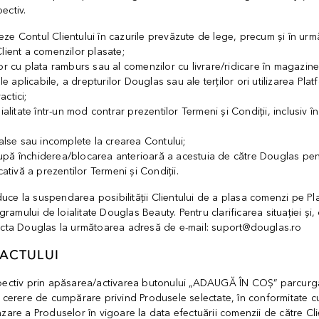
ectiv.
e Contul Clientului în cazurile prevăzute de lege, precum și în următ
lient a comenzilor plasate;
lor cu plata ramburs sau al comenzilor cu livrare/ridicare în magazin
ale aplicabile, a drepturilor Douglas sau ale terților ori utilizarea Pl
ctici;
ialitate într-un mod contrar prezentilor Termeni și Condiții, inclusiv în
false sau incomplete la crearea Contului;
pă închiderea/blocarea anterioară a acestuia de către Douglas pentr
cativă a prezentilor Termeni și Condiții.
ce la suspendarea posibilității Clientului de a plasa comenzi pe P
ogramului de loialitate Douglas Beauty. Pentru clarificarea situației ș
tacta Douglas la următoarea adresă de e-mail: suport@douglas.ro
ACTULUI
spectiv prin apăsarea/activarea butonului „ADAUGĂ ÎN COŞ” parcurg
 cerere de cumpărare privind Produsele selectate, în conformitate cu
nzare a Produselor în vigoare la data efectuării comenzii de către Cl