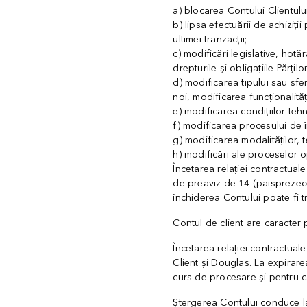
a) blocarea Contului Clientului
b) lipsa efectuării de achizi
ultimei tranzacții;
c) modificări legislative, hotă
drepturile și obligațiile Părților
d) modificarea tipului sau sfer
noi, modificarea funcționalită
e) modificarea condițiilor tehn
f) modificarea procesului de 
g) modificarea modalităților, te
h) modificări ale proceselor o
Încetarea relației contractual
de preaviz de 14 (paisprezece) 
închiderea Contului poate fi 
Contul de client are caracter 
Încetarea relației contractual
Client și Douglas. La expirarea
curs de procesare și pentru ca
Ștergerea Contului conduce la 