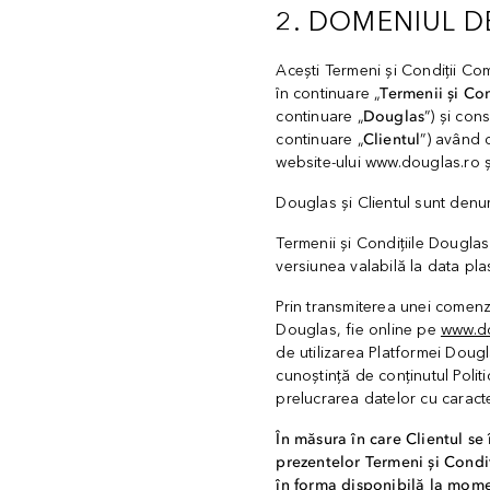
2. DOMENIUL D
Acești Termeni și Condiții Com
în continuare „
Termenii și Co
continuare „
Douglas
”) și con
continuare „
Clientul
”) având 
website-ului www.douglas.ro ș
Douglas și Clientul sunt denu
Termenii și Condițiile Douglas
versiunea valabilă la data pla
Prin transmiterea unei comenzi
Douglas, fie online pe
www.do
de utilizarea Platformei Dougl
cunoștință de conținutul Politi
prelucrarea datelor cu caract
În măsura în care Clientul se
prezentelor Termeni și Condiț
în forma disponibilă la momen