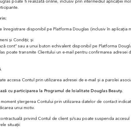
glas poate fi realizată online, inclusiv prin intermediul aplicației m
ticipante.
rin:
 înregistrare disponibil pe Platforma Douglas (inclusiv în aplicația 
eni și Condiții; și
ază cont” sau a unui buton echivalent disponibil pe Platforma Dougl
s poate transmite Clientului un e-mail pentru confirmarea adresei de 
ă.
ate accesa Contul prin utilizarea adresei de e-mail și a parolei asoci
ază cu participarea la Programul de loialitate Douglas Beauty.
ce moment ștergerea Contului prin utilizarea datelor de contact indicat
dicarea unui motiv.
contractuală privind Contul de client și/sau poate suspenda accesul
ele situații: