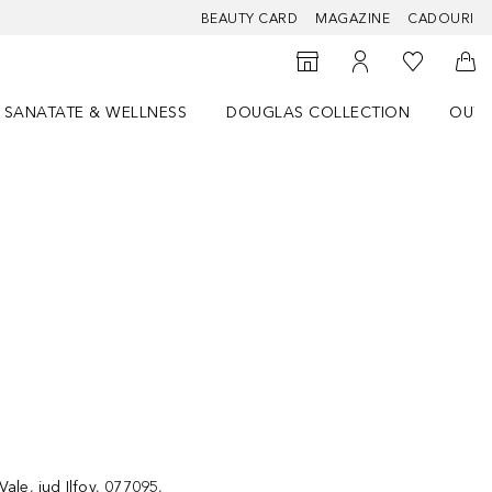
BEAUTY CARD
MAGAZINE
CADOURI
 Douglas
Către List
Către Găsire magazin
Către Contul meu
Căt
SANATATE & WELLNESS
DOUGLAS COLLECTION
OUTL
u Lifestyle
Deschidere meniu SANATATE & WELLNESS
Deschidere meniu Douglas Collectio
ale, jud Ilfov, 077095,