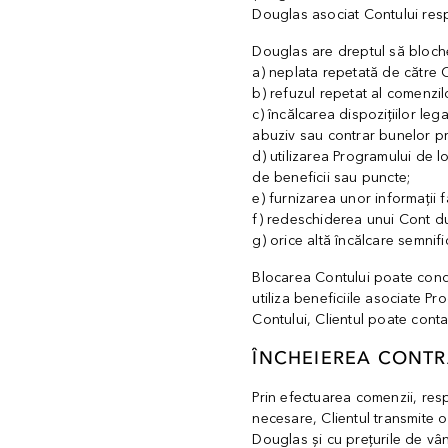
Douglas asociat Contului resp
Douglas are dreptul să blochez
a) neplata repetată de către C
b) refuzul repetat al comenzi
c) încălcarea dispozițiilor leg
abuziv sau contrar bunelor pra
d) utilizarea Programului de lo
de beneficii sau puncte;
e) furnizarea unor informații 
f) redeschiderea unui Cont du
g) orice altă încălcare semnifi
Blocarea Contului poate condu
utiliza beneficiile asociate Pr
Contului, Clientul poate con
ÎNCHEIEREA CONTR
Prin efectuarea comenzii, re
necesare, Clientul transmite o
Douglas și cu prețurile de vâ