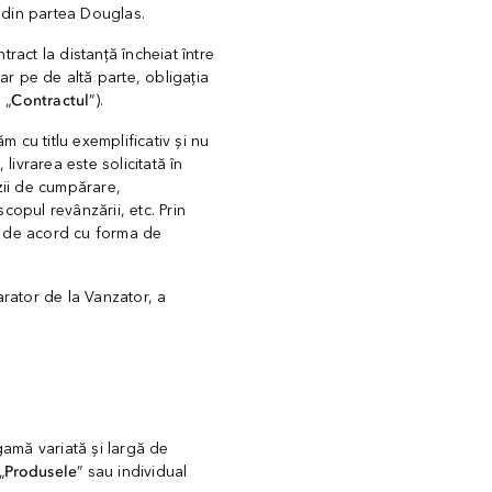
din partea Douglas.
act la distanță încheiat între
iar pe de altă parte, obligația
 „
Contractul
”).
cu titlu exemplificativ și nu
livrarea este solicitată în
nzii de cumpărare,
opul revânzării, etc. Prin
e de acord cu forma de
rator de la Vanzator, a
gamă variată și largă de
„
Produsele
” sau individual