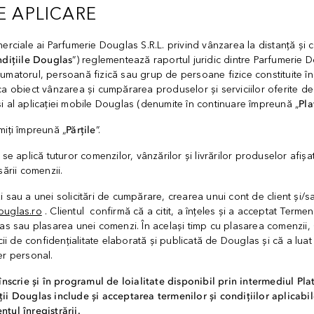
E APLICARE
erciale ai Parfumerie Douglas S.R.L. privind vânzarea la distanță și 
ndițiile Douglas
”) reglementează raportul juridic dintre Parfumerie D
sumatorul, persoană fizică sau grup de persoane fizice constituite în 
ca obiect vânzarea și cumpărarea produselor și serviciilor oferite d
i al aplicației mobile Douglas (denumite în continuare împreună „
Pl
miți împreună „
Părțile
”.
 se aplică tuturor comenzilor, vânzărilor și livrărilor produselor afiș
sării comenzii.
 sau a unei solicitări de cumpărare, crearea unui cont de client și/sa
uglas.ro
. Clientul confirmă că a citit, a înțeles și a acceptat Termen
as sau plasarea unei comenzi. În același timp cu plasarea comenzii, C
cii de confidențialitate elaborată și publicată de Douglas și că a luat 
er personal.
 înscrie și în programul de loialitate disponibil prin intermediul P
ii Douglas include și acceptarea termenilor și condițiilor aplicabil
tul înregistrării.