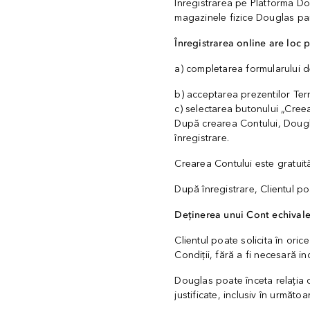
Înregistrarea pe Platforma Dou
magazinele fizice Douglas par
Înregistrarea online are loc p
a) completarea formularului de
b) acceptarea prezentilor Term
c) selectarea butonului „Cree
După crearea Contului, Dougla
înregistrare.
Crearea Contului este gratuit
După înregistrare, Clientul po
Deținerea unui Cont echivale
Clientul poate solicita în ori
Condiții, fără a fi necesară in
Douglas poate înceta relația 
justificate, inclusiv în următoar