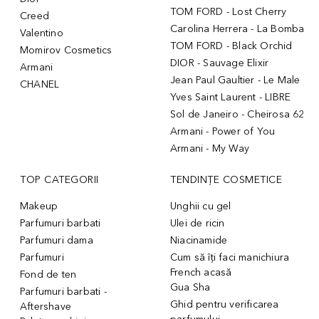
TOM FORD - Lost Cherry
Creed
Carolina Herrera - La Bomba
Valentino
TOM FORD - Black Orchid
Momirov Cosmetics
DIOR - Sauvage Elixir
Armani
Jean Paul Gaultier - Le Male
CHANEL
Yves Saint Laurent - LIBRE
Sol de Janeiro - Cheirosa 62
Armani - Power of You
Armani - My Way
TOP CATEGORII
TENDINȚE COSMETICE
Makeup
Unghii cu gel
Parfumuri barbati
Ulei de ricin
Parfumuri dama
Niacinamide
Parfumuri
Cum să îți faci manichiura
French acasă
Fond de ten
Gua Sha
Parfumuri barbati -
Ghid pentru verificarea
Aftershave