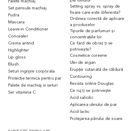
parfumului
Palete machiaj
Setting spray vs. spray de
Set pensule machiaj
fixare care este diferenta?
Pudra
Ordinea corectă de aplicare
Mascara
a produselor
Leave-in Conditioner
Tipurile de parfumuri și
Concealer
concentrațiile lor
Crema antirid
Ce fard de obraz ți se
potrivește?
Highlighter
Cosmetice coreene
Lip gloss
Ulei de argan
Blush
Erupție cutanată de căldură
Seturi ingrijire corporala
Contouring
Protectie termica pentru par
Revista online Douglas
Palete de machiaj si seturi
Ce ruj ți se potrivește
Ser vitamina C
Acid salicilic
Aplicarea uleiului de par
Acid lactic
Protejarea părului de soare