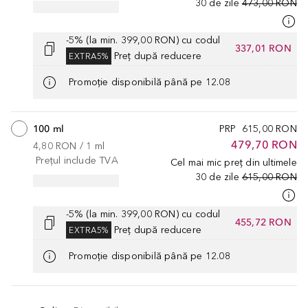
30 de zile
473,00 RON
-5% (la min. 399,00 RON) cu codul
337,01 RON
Preț după reducere
EXTRA5%
Promoție disponibilă până pe 12.08
100 ml
PRP
615,00 RON
479,70 RON
4,80 RON
 / 
1
ml
Prețul include TVA
Cel mai mic preț din ultimele
30 de zile
615,00 RON
-5% (la min. 399,00 RON) cu codul
455,72 RON
Preț după reducere
EXTRA5%
Promoție disponibilă până pe 12.08