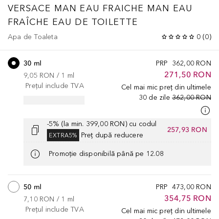
VERSACE MAN EAU FRAICHE
MAN EAU
FRAÎCHE EAU DE TOILETTE
Apa de Toaleta
0
(
0
)
30 ml
PRP
362,00 RON
271,50 RON
9,05 RON
 / 
1
ml
Prețul include TVA
Cel mai mic preț din ultimele
30 de zile
362,00 RON
-5% (la min. 399,00 RON) cu codul
257,93 RON
Preț după reducere
EXTRA5%
Promoție disponibilă până pe 12.08
50 ml
PRP
473,00 RON
354,75 RON
7,10 RON
 / 
1
ml
Prețul include TVA
Cel mai mic preț din ultimele