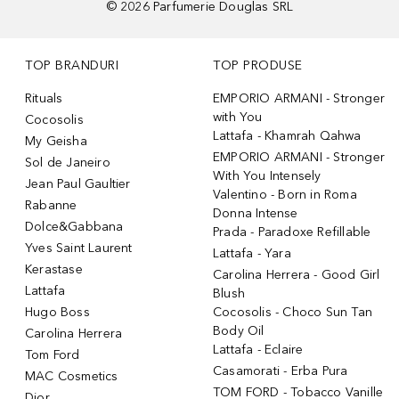
©
2026
Parfumerie Douglas SRL
TOP BRANDURI
TOP PRODUSE
Rituals
EMPORIO ARMANI - Stronger
with You
Cocosolis
Lattafa - Khamrah Qahwa
My Geisha
EMPORIO ARMANI - Stronger
Sol de Janeiro
With You Intensely
Jean Paul Gaultier
Valentino - Born in Roma
Rabanne
Donna Intense
Dolce&Gabbana
Prada - Paradoxe Refillable
Yves Saint Laurent
Lattafa - Yara
Kerastase
Carolina Herrera - Good Girl
Lattafa
Blush
Hugo Boss
Cocosolis - Choco Sun Tan
Body Oil
Carolina Herrera
Lattafa - Eclaire
Tom Ford
Casamorati - Erba Pura
MAC Cosmetics
TOM FORD - Tobacco Vanille
Dior