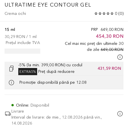
ULTRATIME
EYE CONTOUR GEL
Crema ochi
0
(
0
)
15 ml
PRP
649,00 RON
454,30 RON
30,29 RON
 / 
1
ml
Prețul include TVA
Cel mai mic preț din ultimele 30
de zile
649,00 RON
-5% (la min. 399,00 RON) cu codul
431,59 RON
Preț după reducere
EXTRA5%
Promoție disponibilă până pe 12.08
Online
:
Disponibil
Livrare
Interval de livrare: de mie., 12.08.2026 până vin.,
14.08.2026