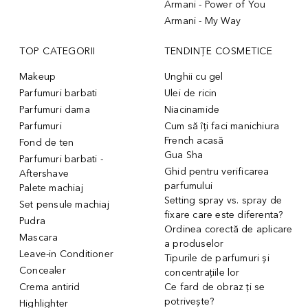
Armani - Power of You
Armani - My Way
TOP CATEGORII
TENDINȚE COSMETICE
Makeup
Unghii cu gel
Parfumuri barbati
Ulei de ricin
Parfumuri dama
Niacinamide
Parfumuri
Cum să îți faci manichiura
French acasă
Fond de ten
Gua Sha
Parfumuri barbati -
Ghid pentru verificarea
Aftershave
parfumului
Palete machiaj
Setting spray vs. spray de
Set pensule machiaj
fixare care este diferenta?
Pudra
Ordinea corectă de aplicare
Mascara
a produselor
Leave-in Conditioner
Tipurile de parfumuri și
Concealer
concentrațiile lor
Crema antirid
Ce fard de obraz ți se
potrivește?
Highlighter