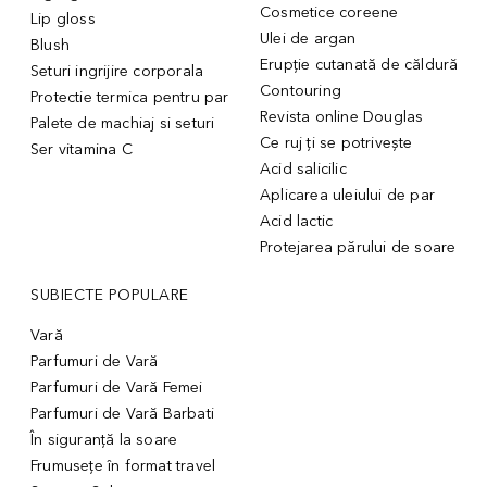
Cosmetice coreene
Lip gloss
Ulei de argan
Blush
Erupție cutanată de căldură
Seturi ingrijire corporala
Contouring
Protectie termica pentru par
Revista online Douglas
Palete de machiaj si seturi
Ce ruj ți se potrivește
Ser vitamina C
Acid salicilic
Aplicarea uleiului de par
Acid lactic
Protejarea părului de soare
SUBIECTE POPULARE
Vară
Parfumuri de Vară
Parfumuri de Vară Femei
Parfumuri de Vară Barbati
În siguranță la soare
Frumusețe în format travel