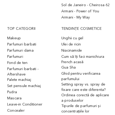
Sol de Janeiro - Cheirosa 62
Armani - Power of You
Armani - My Way
TOP CATEGORII
TENDINȚE COSMETICE
Makeup
Unghii cu gel
Parfumuri barbati
Ulei de ricin
Parfumuri dama
Niacinamide
Parfumuri
Cum să îți faci manichiura
French acasă
Fond de ten
Gua Sha
Parfumuri barbati -
Ghid pentru verificarea
Aftershave
parfumului
Palete machiaj
Setting spray vs. spray de
Set pensule machiaj
fixare care este diferenta?
Pudra
Ordinea corectă de aplicare
Mascara
a produselor
Leave-in Conditioner
Tipurile de parfumuri și
Concealer
concentrațiile lor