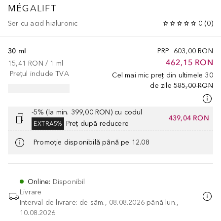
MÉGALIFT
Ser cu acid hialuronic
0
(
0
)
30 ml
PRP
603,00 RON
462,15 RON
15,41 RON
 / 
1
ml
Prețul include TVA
Cel mai mic preț din ultimele 30
de zile
585,00 RON
-5% (la min. 399,00 RON) cu codul
439,04 RON
Preț după reducere
EXTRA5%
Promoție disponibilă până pe 12.08
Online
:
Disponibil
Livrare
Interval de livrare: de sâm., 08.08.2026 până lun.,
10.08.2026