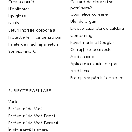
Crema antirid
Ce fard de obraz ți se
potrivește?
Highlighter
Cosmetice coreene
Lip gloss
Ulei de argan
Blush
Erupție cutanată de căldură
Seturi ingrijire corporala
Contouring
Protectie termica pentru par
Revista online Douglas
Palete de machiaj si seturi
Ce ruj ți se potrivește
Ser vitamina C
Acid salicilic
Aplicarea uleiului de par
Acid lactic
Protejarea părului de soare
SUBIECTE POPULARE
Vară
Parfumuri de Vară
Parfumuri de Vară Femei
Parfumuri de Vară Barbati
În siguranță la soare