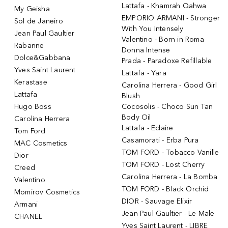
Lattafa - Khamrah Qahwa
My Geisha
EMPORIO ARMANI - Stronger
Sol de Janeiro
With You Intensely
Jean Paul Gaultier
Valentino - Born in Roma
Rabanne
Donna Intense
Dolce&Gabbana
Prada - Paradoxe Refillable
Yves Saint Laurent
Lattafa - Yara
Kerastase
Carolina Herrera - Good Girl
Lattafa
Blush
Hugo Boss
Cocosolis - Choco Sun Tan
Body Oil
Carolina Herrera
Lattafa - Eclaire
Tom Ford
Casamorati - Erba Pura
MAC Cosmetics
TOM FORD - Tobacco Vanille
Dior
TOM FORD - Lost Cherry
Creed
Carolina Herrera - La Bomba
Valentino
TOM FORD - Black Orchid
Momirov Cosmetics
DIOR - Sauvage Elixir
Armani
Jean Paul Gaultier - Le Male
CHANEL
Yves Saint Laurent - LIBRE