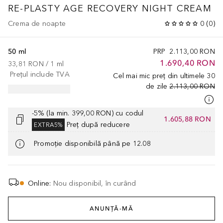
RE-PLASTY
AGE RECOVERY NIGHT CREAM
Crema de noapte
0
(
0
)
50 ml
PRP
2.113,00 RON
1.690,40 RON
33,81 RON
 / 
1
ml
Prețul include TVA
Cel mai mic preț din ultimele 30
de zile
2.113,00 RON
-5% (la min. 399,00 RON) cu codul
1.605,88 RON
Preț după reducere
EXTRA5%
Promoție disponibilă până pe 12.08
Online
:
Nou disponibil, în curând
ANUNȚĂ-MĂ