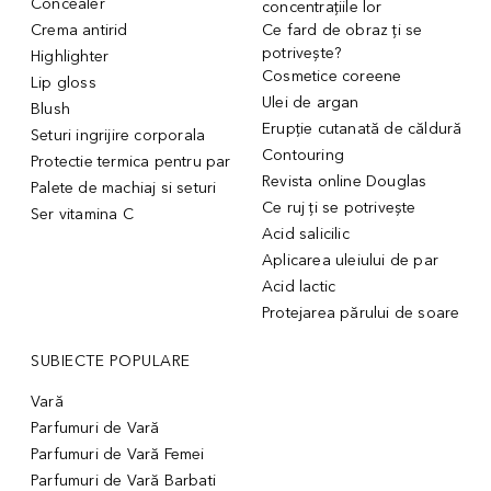
Concealer
concentrațiile lor
Crema antirid
Ce fard de obraz ți se
potrivește?
Highlighter
Cosmetice coreene
Lip gloss
Ulei de argan
Blush
Erupție cutanată de căldură
Seturi ingrijire corporala
Contouring
Protectie termica pentru par
Revista online Douglas
Palete de machiaj si seturi
Ce ruj ți se potrivește
Ser vitamina C
Acid salicilic
Aplicarea uleiului de par
Acid lactic
Protejarea părului de soare
SUBIECTE POPULARE
Vară
Parfumuri de Vară
Parfumuri de Vară Femei
Parfumuri de Vară Barbati