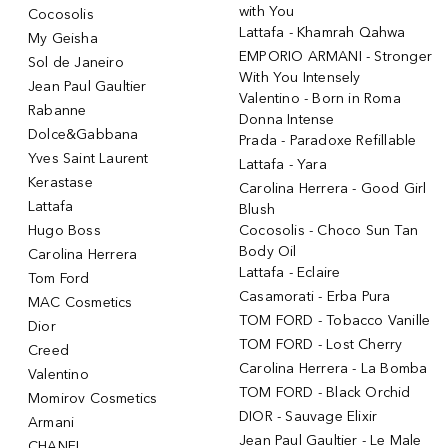
with You
Cocosolis
Lattafa - Khamrah Qahwa
My Geisha
EMPORIO ARMANI - Stronger
Sol de Janeiro
With You Intensely
Jean Paul Gaultier
Valentino - Born in Roma
Rabanne
Donna Intense
Dolce&Gabbana
Prada - Paradoxe Refillable
Yves Saint Laurent
Lattafa - Yara
Kerastase
Carolina Herrera - Good Girl
Lattafa
Blush
Hugo Boss
Cocosolis - Choco Sun Tan
Body Oil
Carolina Herrera
Lattafa - Eclaire
Tom Ford
Casamorati - Erba Pura
MAC Cosmetics
TOM FORD - Tobacco Vanille
Dior
TOM FORD - Lost Cherry
Creed
Carolina Herrera - La Bomba
Valentino
TOM FORD - Black Orchid
Momirov Cosmetics
DIOR - Sauvage Elixir
Armani
Jean Paul Gaultier - Le Male
CHANEL