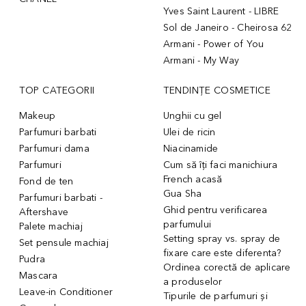
Yves Saint Laurent - LIBRE
Sol de Janeiro - Cheirosa 62
Armani - Power of You
Armani - My Way
TOP CATEGORII
TENDINȚE COSMETICE
Makeup
Unghii cu gel
Parfumuri barbati
Ulei de ricin
Parfumuri dama
Niacinamide
Parfumuri
Cum să îți faci manichiura
French acasă
Fond de ten
Gua Sha
Parfumuri barbati -
Ghid pentru verificarea
Aftershave
parfumului
Palete machiaj
Setting spray vs. spray de
Set pensule machiaj
fixare care este diferenta?
Pudra
Ordinea corectă de aplicare
Mascara
a produselor
Leave-in Conditioner
Tipurile de parfumuri și