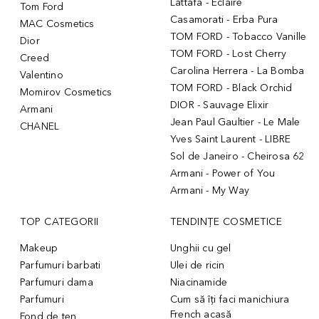
Lattafa - Eclaire
Tom Ford
Casamorati - Erba Pura
MAC Cosmetics
TOM FORD - Tobacco Vanille
Dior
TOM FORD - Lost Cherry
Creed
Carolina Herrera - La Bomba
Valentino
TOM FORD - Black Orchid
Momirov Cosmetics
DIOR - Sauvage Elixir
Armani
Jean Paul Gaultier - Le Male
CHANEL
Yves Saint Laurent - LIBRE
Sol de Janeiro - Cheirosa 62
Armani - Power of You
Armani - My Way
TOP CATEGORII
TENDINȚE COSMETICE
Makeup
Unghii cu gel
Parfumuri barbati
Ulei de ricin
Parfumuri dama
Niacinamide
Parfumuri
Cum să îți faci manichiura
French acasă
Fond de ten