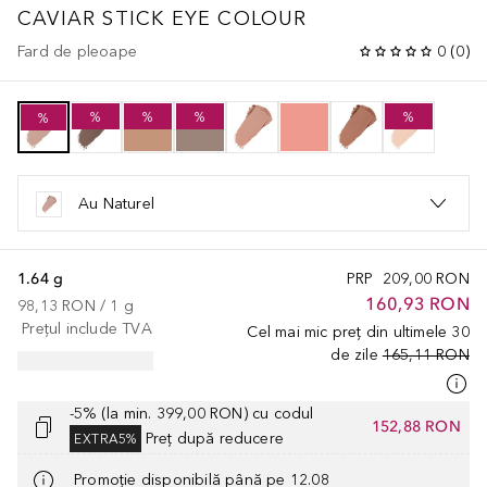
CAVIAR STICK EYE COLOUR
Fard de pleoape
0
(
0
)
%
%
%
%
%
Au Naturel
1.64 g
PRP
209,00 RON
160,93 RON
98,13 RON
 / 
1
g
Prețul include TVA
Cel mai mic preț din ultimele 30
de zile
165,11 RON
-5% (la min. 399,00 RON) cu codul
152,88 RON
Preț după reducere
EXTRA5%
Promoție disponibilă până pe 12.08