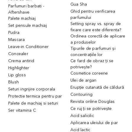
Gua Sha
Parfumuri barbati -
Ghid pentru verificarea
Aftershave
parfumului
Palete machiaj
Setting spray vs. spray de
Set pensule machiaj
fixare care este diferenta?
Pudra
Ordinea corectă de aplicare
Mascara
a produselor
Leave-in Conditioner
Tipurile de parfumuri și
Concealer
concentrațiile lor
Crema antirid
Ce fard de obraz ți se
potrivește?
Highlighter
Cosmetice coreene
Lip gloss
Ulei de argan
Blush
Erupție cutanată de căldură
Seturi ingrijire corporala
Contouring
Protectie termica pentru par
Revista online Douglas
Palete de machiaj si seturi
Ce ruj ți se potrivește
Ser vitamina C
Acid salicilic
Aplicarea uleiului de par
Acid lactic