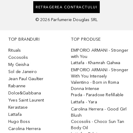
RETRAGEREA CONTRACTULUI
©
2026
Parfumerie Douglas SRL
TOP BRANDURI
TOP PRODUSE
Rituals
EMPORIO ARMANI - Stronger
with You
Cocosolis
Lattafa - Khamrah Qahwa
My Geisha
EMPORIO ARMANI - Stronger
Sol de Janeiro
With You Intensely
Jean Paul Gaultier
Valentino - Born in Roma
Rabanne
Donna Intense
Dolce&Gabbana
Prada - Paradoxe Refillable
Yves Saint Laurent
Lattafa - Yara
Kerastase
Carolina Herrera - Good Girl
Lattafa
Blush
Hugo Boss
Cocosolis - Choco Sun Tan
Body Oil
Carolina Herrera