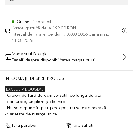
Online
:
Disponibil
livrare gratuită de la
199,00 RON
Interval de livrare: de dum., 09.08.2026 până mar.,
11.08.2026
Magazinul Douglas
Detalii despre disponibilitatea magazinului
ADĂUGAȚI ÎN COŞ
INFORMAȚII DESPRE PRODUS
EXCLUSIV DOUGLAS
Creion de fard de ochi versatil, de lungă durată
conturare, umplere și definire
Nu se depune în pliul pleoapei, nu se estompează
Varietate de nuanțe unice
fara parabeni
fara sulfati