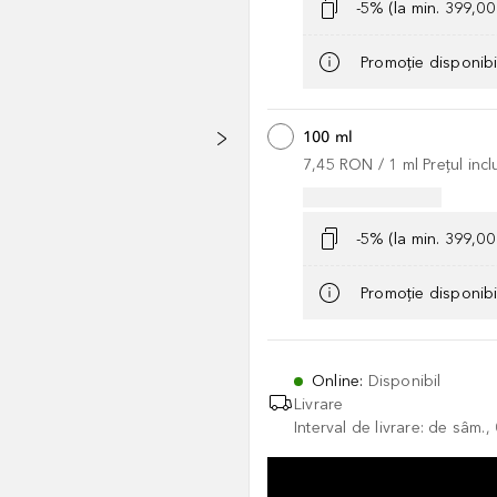
-5% (la min. 399,0
Promoție disponib
100 ml
7,45 RON
 / 
1
ml
Prețul inc
-5% (la min. 399,0
Promoție disponib
Online
:
Disponibil
Livrare
Interval de livrare: de sâm.