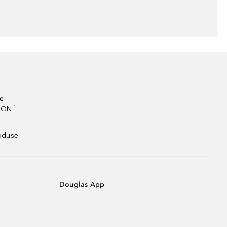
te
RON ¹
oduse.
Douglas App