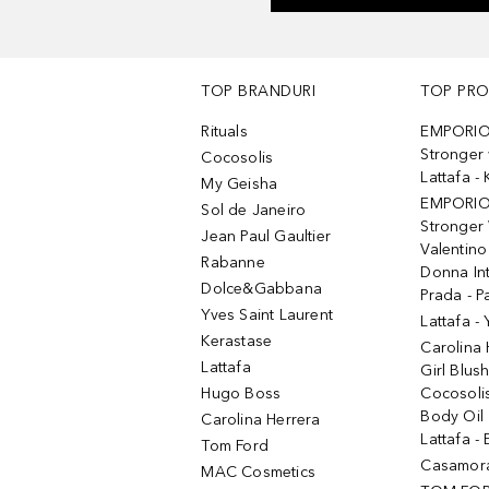
TOP BRANDURI
TOP PR
Rituals
EMPORIO
Stronger 
Cocosolis
Lattafa 
My Geisha
EMPORIO
Sol de Janeiro
Stronger 
Jean Paul Gaultier
Valentino
Rabanne
Donna In
Dolce&Gabbana
Prada - P
Yves Saint Laurent
Lattafa -
Kerastase
Carolina
Lattafa
Girl Blus
Hugo Boss
Cocosoli
Body Oil
Carolina Herrera
Lattafa - 
Tom Ford
Casamorat
MAC Cosmetics