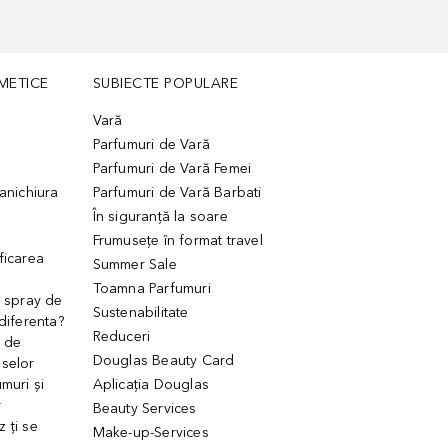
METICE
SUBIECTE POPULARE
Vară
Parfumuri de Vară
Parfumuri de Vară Femei
manichiura
Parfumuri de Vară Barbati
În siguranță la soare
Frumusețe în format travel
ficarea
Summer Sale
Toamna Parfumuri
. spray de
Sustenabilitate
 diferenta?
Reduceri
 de
Douglas Beauty Card
uselor
muri și
Aplicația Douglas
r
Beauty Services
 ți se
Make-up-Services