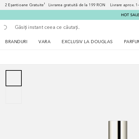
2 Eșantioane Gratuite¹ Livrarea gratuită de la 199 RON Livrare aprox. 1–3
HOT SALE:
Înapoi
Executați căutarea
BRANDURI
VARA
EXCLUSIV LA DOUGLAS
PARFU
Deschidere meniu BRANDURI
Deschidere meniu VARA
Deschi