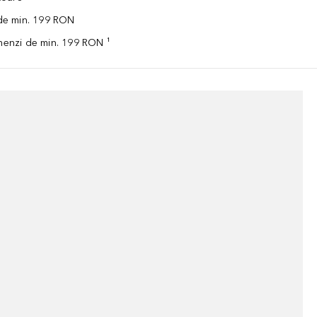
 de min. 199 RON
omenzi de min. 199 RON ¹