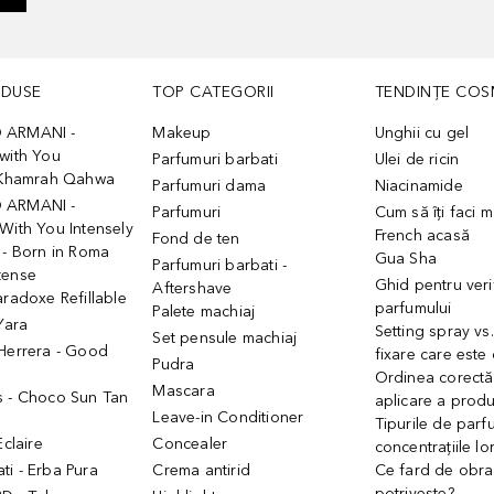
ODUSE
TOP CATEGORII
TENDINȚE COS
 ARMANI -
Makeup
Unghii cu gel
with You
Parfumuri barbati
Ulei de ricin
- Khamrah Qahwa
Parfumuri dama
Niacinamide
 ARMANI -
Parfumuri
Cum să îți faci 
With You Intensely
French acasă
Fond de ten
 - Born in Roma
Gua Sha
Parfumuri barbati -
tense
Ghid pentru veri
Aftershave
aradoxe Refillable
parfumului
Palete machiaj
 Yara
Setting spray vs
Set pensule machiaj
 Herrera - Good
fixare care este
Pudra
h
Ordinea corectă
Mascara
s - Choco Sun Tan
aplicare a prod
Leave-in Conditioner
Tipurile de parfu
Eclaire
Concealer
concentrațiile lo
i - Erba Pura
Crema antirid
Ce fard de obraz
potrivește?