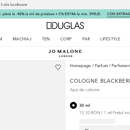
 zile lucrătoare
 până la -40% la mii de produse + 5% EXTRA la min. 399LEI
COD:
EXTRA
Către pagina principală
M
MACHIAJ
TEN
CORP
PAR
LIFESTYLE
dere meniu Parfum
Deschidere meniu Machiaj
Deschidere meniu Ten
Deschidere meniu Corp
Deschidere meniu Par
Deschidere meni
Homepage
Parfum
Parfumeri
COLOGNE
BLACKBER
Apa de colonie
30 ml
12,30 RON
 / 
1
ml
Prețul i