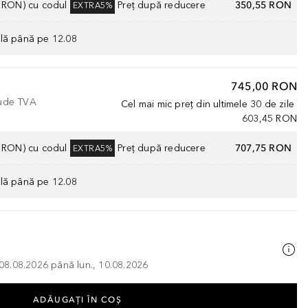
0 RON) cu codul
Preț după reducere
350,55 RON
EXTRA5%
ilă până pe 12.08
745,00 RON
lude TVA
Cel mai mic preț din ultimele 30 de zile
603,45 RON
0 RON) cu codul
Preț după reducere
707,75 RON
EXTRA5%
ilă până pe 12.08
, 08.08.2026 până lun., 10.08.2026
ADĂUGAȚI ÎN COŞ