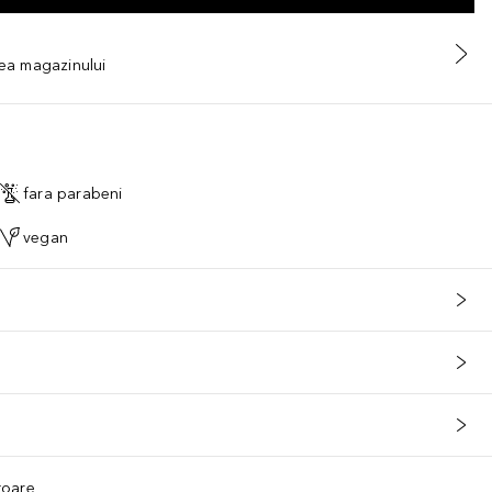
tea magazinului
fara parabeni
vegan
ătoare