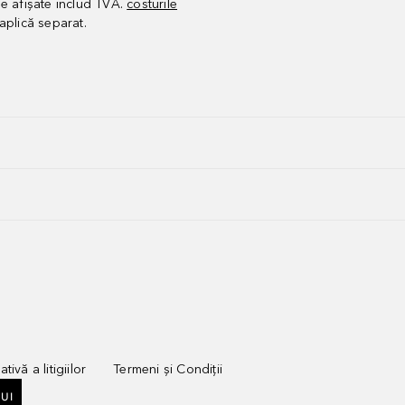
le afișate includ TVA.
costurile
aplică separat.
tivă a litigiilor
Termeni și Condiții
UI