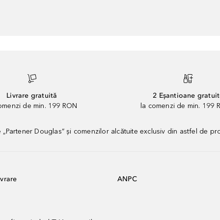
Livrare gratuită
2 Eșantioane gratui
comenzi de min. 199 RON
la comenzi de min. 199 
artener Douglas” și comenzilor alcătuite exclusiv din astfel de pr
vrare
ANPC