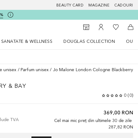
BEAUTY CARD
MAGAZINE
CADOURI
5%
 Douglas
Către List
Către Găsire magazin
Către Contul meu
Căt
SANATATE & WELLNESS
DOUGLAS COLLECTION
OUTL
u Lifestyle
Deschidere meniu SANATATE & WELLNESS
Deschidere meniu Douglas Collectio
e unisex
Parfum unisex
Jo Malone London Cologne Blackberry &
RY & BAY
0
(
0
)
369,00 RON
nclude TVA
Cel mai mic preț din ultimele 30 de zile
287,82 RON