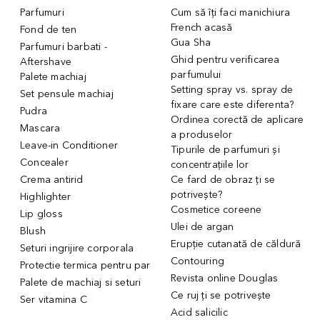
Parfumuri
Cum să îți faci manichiura
French acasă
Fond de ten
Gua Sha
Parfumuri barbati -
Ghid pentru verificarea
Aftershave
parfumului
Palete machiaj
Setting spray vs. spray de
Set pensule machiaj
fixare care este diferenta?
Pudra
Ordinea corectă de aplicare
Mascara
a produselor
Leave-in Conditioner
Tipurile de parfumuri și
Concealer
concentrațiile lor
Crema antirid
Ce fard de obraz ți se
potrivește?
Highlighter
Cosmetice coreene
Lip gloss
Ulei de argan
Blush
Erupție cutanată de căldură
Seturi ingrijire corporala
Contouring
Protectie termica pentru par
Revista online Douglas
Palete de machiaj si seturi
Ce ruj ți se potrivește
Ser vitamina C
Acid salicilic