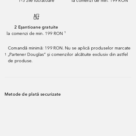
1–3 zile lucrătoare
la comenzi de min. 199 RON
2 Eșantioane gratuite
la comenzi de min. 199 RON ¹
Comandă minimă: 199 RON. Nu se aplică produselor marcate
„Partener Douglas” și comenzilor alcătuite exclusiv din astfel
1
de produse.
Metode de plată securizate