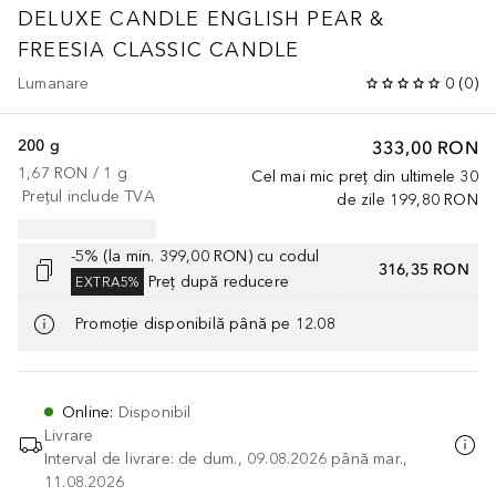
DELUXE CANDLE
ENGLISH PEAR &
FREESIA CLASSIC CANDLE
Lumanare
0
(
0
)
200 g
333,00 RON
1,67 RON
 / 
1
g
Cel mai mic preț din ultimele 30
Prețul include TVA
de zile
199,80 RON
-5% (la min. 399,00 RON) cu codul
316,35 RON
Preț după reducere
EXTRA5%
Promoție disponibilă până pe 12.08
Online
:
Disponibil
Livrare
Interval de livrare: de dum., 09.08.2026 până mar.,
11.08.2026