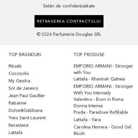
Setări de confidențialitate
RETRAGEREA CONTRACTULUI
©
2026
Parfumerie Douglas SRL
TOP BRANDURI
TOP PRODUSE
Rituals
EMPORIO ARMANI - Stronger
with You
Cocosolis
Lattafa - Khamrah Qahwa
My Geisha
EMPORIO ARMANI - Stronger
Sol de Janeiro
With You Intensely
Jean Paul Gaultier
Valentino - Born in Roma
Rabanne
Donna Intense
Dolce&Gabbana
Prada - Paradoxe Refillable
Yves Saint Laurent
Lattafa - Yara
Kerastase
Carolina Herrera - Good Girl
Lattafa
Blush