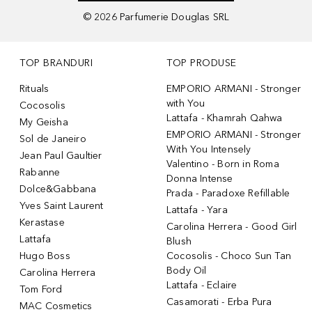
©
2026
Parfumerie Douglas SRL
TOP BRANDURI
TOP PRODUSE
Rituals
EMPORIO ARMANI - Stronger
with You
Cocosolis
Lattafa - Khamrah Qahwa
My Geisha
EMPORIO ARMANI - Stronger
Sol de Janeiro
With You Intensely
Jean Paul Gaultier
Valentino - Born in Roma
Rabanne
Donna Intense
Dolce&Gabbana
Prada - Paradoxe Refillable
Yves Saint Laurent
Lattafa - Yara
Kerastase
Carolina Herrera - Good Girl
Lattafa
Blush
Hugo Boss
Cocosolis - Choco Sun Tan
Body Oil
Carolina Herrera
Lattafa - Eclaire
Tom Ford
Casamorati - Erba Pura
MAC Cosmetics