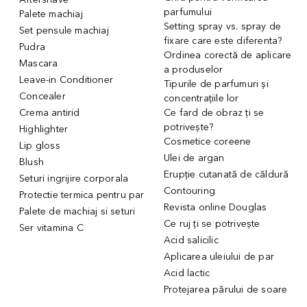
parfumului
Palete machiaj
Setting spray vs. spray de
Set pensule machiaj
fixare care este diferenta?
Pudra
Ordinea corectă de aplicare
Mascara
a produselor
Leave-in Conditioner
Tipurile de parfumuri și
Concealer
concentrațiile lor
Crema antirid
Ce fard de obraz ți se
potrivește?
Highlighter
Cosmetice coreene
Lip gloss
Ulei de argan
Blush
Erupție cutanată de căldură
Seturi ingrijire corporala
Contouring
Protectie termica pentru par
Revista online Douglas
Palete de machiaj si seturi
Ce ruj ți se potrivește
Ser vitamina C
Acid salicilic
Aplicarea uleiului de par
Acid lactic
Protejarea părului de soare