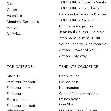
TOM FORD - Tobacco Vanille
Dior
TOM FORD - Lost Cherry
Creed
Carolina Herrera - La Bomba
Valentino
TOM FORD - Black Orchid
Momirov Cosmetics
DIOR - Sauvage Elixir
Armani
Jean Paul Gaultier - Le Male
CHANEL
Yves Saint Laurent - LIBRE
Sol de Janeiro - Cheirosa 62
Armani - Power of You
Armani - My Way
TOP CATEGORII
TENDINȚE COSMETICE
Makeup
Unghii cu gel
Parfumuri barbati
Ulei de ricin
Parfumuri dama
Niacinamide
Parfumuri
Cum să îți faci manichiura
French acasă
Fond de ten
Gua Sha
Parfumuri barbati -
Ghid pentru verificarea
Aftershave