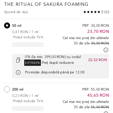
THE RITUAL OF SAKURA
FOAMING
Spumă de dus
5
(
2
)
50 ml
PRP
30,00 RON
23,70 RON
0,47 RON
 / 
1
ml
Prețul include TVA
Cel mai mic preț din ultimele
30 de zile
30,00 RON
-5% (la min. 399,00 RON) cu codul
22,52 RON
Preț după reducere
EXTRA5%
Promoție disponibilă până pe 12.08
200 ml
PRP
55,00 RON
45,65 RON
0,23 RON
 / 
1
ml
Prețul include TVA
Cel mai mic preț din ultimele
30 de zile
55,00 RON