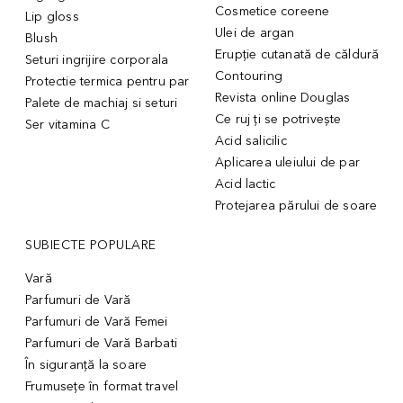
Cosmetice coreene
Lip gloss
Ulei de argan
Blush
Erupție cutanată de căldură
Seturi ingrijire corporala
Contouring
Protectie termica pentru par
Revista online Douglas
Palete de machiaj si seturi
Ce ruj ți se potrivește
Ser vitamina C
Acid salicilic
Aplicarea uleiului de par
Acid lactic
Protejarea părului de soare
SUBIECTE POPULARE
Vară
Parfumuri de Vară
Parfumuri de Vară Femei
Parfumuri de Vară Barbati
În siguranță la soare
Frumusețe în format travel