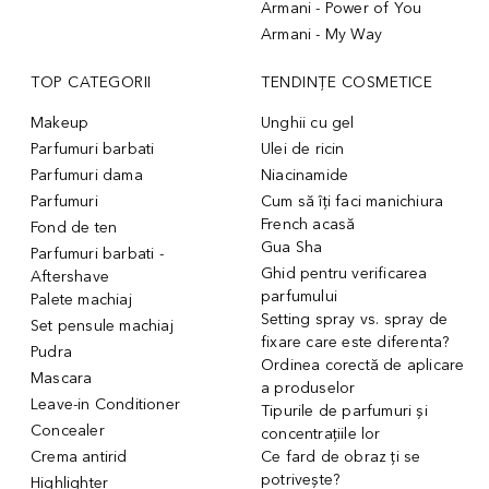
Armani - Power of You
Armani - My Way
TOP CATEGORII
TENDINȚE COSMETICE
Makeup
Unghii cu gel
Parfumuri barbati
Ulei de ricin
Parfumuri dama
Niacinamide
Parfumuri
Cum să îți faci manichiura
French acasă
Fond de ten
Gua Sha
Parfumuri barbati -
Ghid pentru verificarea
Aftershave
parfumului
Palete machiaj
Setting spray vs. spray de
Set pensule machiaj
fixare care este diferenta?
Pudra
Ordinea corectă de aplicare
Mascara
a produselor
Leave-in Conditioner
Tipurile de parfumuri și
Concealer
concentrațiile lor
Crema antirid
Ce fard de obraz ți se
potrivește?
Highlighter