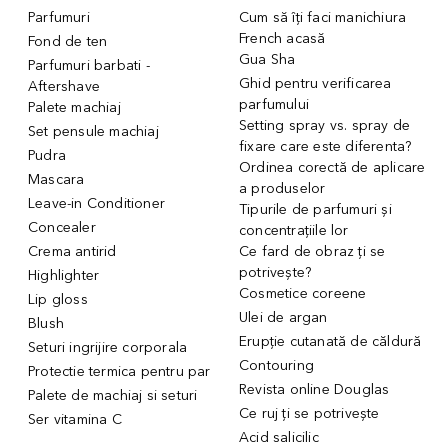
Parfumuri
Cum să îți faci manichiura
French acasă
Fond de ten
Gua Sha
Parfumuri barbati -
Ghid pentru verificarea
Aftershave
parfumului
Palete machiaj
Setting spray vs. spray de
Set pensule machiaj
fixare care este diferenta?
Pudra
Ordinea corectă de aplicare
Mascara
a produselor
Leave-in Conditioner
Tipurile de parfumuri și
Concealer
concentrațiile lor
Crema antirid
Ce fard de obraz ți se
potrivește?
Highlighter
Cosmetice coreene
Lip gloss
Ulei de argan
Blush
Erupție cutanată de căldură
Seturi ingrijire corporala
Contouring
Protectie termica pentru par
Revista online Douglas
Palete de machiaj si seturi
Ce ruj ți se potrivește
Ser vitamina C
Acid salicilic