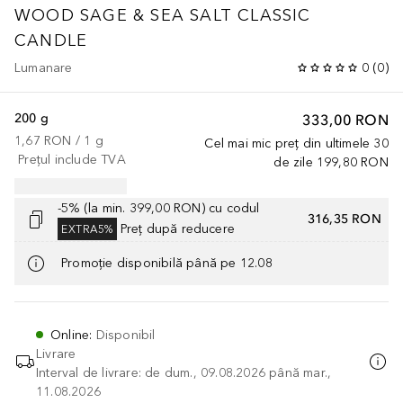
WOOD SAGE & SEA SALT CLASSIC
CANDLE
Lumanare
0
(
0
)
200 g
333,00 RON
1,67 RON
 / 
1
g
Cel mai mic preț din ultimele 30
Prețul include TVA
de zile
199,80 RON
-5% (la min. 399,00 RON) cu codul
316,35 RON
Preț după reducere
EXTRA5%
Promoție disponibilă până pe 12.08
Online
:
Disponibil
Livrare
Interval de livrare: de dum., 09.08.2026 până mar.,
11.08.2026