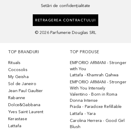
Setări de confidențialitate
RETRAGEREA CONTRACTULUI
©
2026
Parfumerie Douglas SRL
TOP BRANDURI
TOP PRODUSE
Rituals
EMPORIO ARMANI - Stronger
with You
Cocosolis
Lattafa - Khamrah Qahwa
My Geisha
EMPORIO ARMANI - Stronger
Sol de Janeiro
With You Intensely
Jean Paul Gaultier
Valentino - Born in Roma
Rabanne
Donna Intense
Dolce&Gabbana
Prada - Paradoxe Refillable
Yves Saint Laurent
Lattafa - Yara
Kerastase
Carolina Herrera - Good Girl
Lattafa
Blush