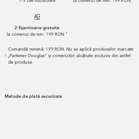
1–3 zile lucrătoare
la comenzi de min. 199 RON
2 Eșantioane gratuite
la comenzi de min. 199 RON ¹
Comandă minimă: 199 RON. Nu se aplică produselor marcate
„Partener Douglas” și comenzilor alcătuite exclusiv din astfel
1
de produse.
Metode de plată securizate