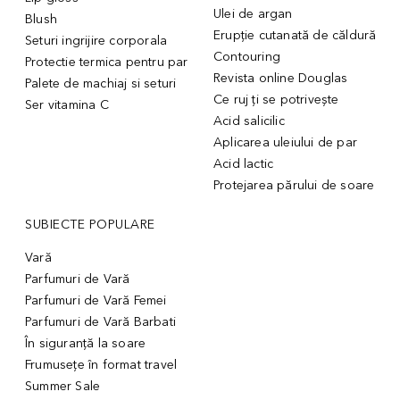
Ulei de argan
Blush
Erupție cutanată de căldură
Seturi ingrijire corporala
Contouring
Protectie termica pentru par
Revista online Douglas
Palete de machiaj si seturi
Ce ruj ți se potrivește
Ser vitamina C
Acid salicilic
Aplicarea uleiului de par
Acid lactic
Protejarea părului de soare
SUBIECTE POPULARE
Vară
Parfumuri de Vară
Parfumuri de Vară Femei
Parfumuri de Vară Barbati
În siguranță la soare
Frumusețe în format travel
Summer Sale