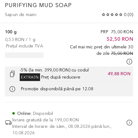
PURIFYING MUD SOAP
Sapun de maini
0
(
0
)
100 g
PRP
75,00 RON
52,50 RON
0,53 RON
 / 
1
g
Prețul include TVA
Cel mai mic preț din ultimele 30
de zile
75,00 RON
-5% (la min. 399,00 RON) cu codul
49,88 RON
Preț după reducere
EXTRA5%
Promoție disponibilă până pe 12.08
Online
:
Disponibil
livrare gratuită de la
199,00 RON
Interval de livrare: de sâm., 08.08.2026 până lun.,
10.08.2026