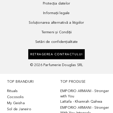
Protecția datelor
Informații legale
Soluționarea alternativă a litigiilor
Termeni și Condiții
Setări de confidențialitate
RETRAGEREA CONTRACTULUI
©
2026
Parfumerie Douglas SRL
TOP BRANDURI
TOP PRODUSE
Rituals
EMPORIO ARMANI - Stronger
with You
Cocosolis
Lattafa - Khamrah Qahwa
My Geisha
EMPORIO ARMANI - Stronger
Sol de Janeiro
With You Intensely