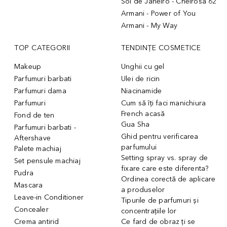
Sol de Janeiro - Cheirosa 62
Armani - Power of You
Armani - My Way
TOP CATEGORII
TENDINȚE COSMETICE
Makeup
Unghii cu gel
Parfumuri barbati
Ulei de ricin
Parfumuri dama
Niacinamide
Parfumuri
Cum să îți faci manichiura
French acasă
Fond de ten
Gua Sha
Parfumuri barbati -
Ghid pentru verificarea
Aftershave
parfumului
Palete machiaj
Setting spray vs. spray de
Set pensule machiaj
fixare care este diferenta?
Pudra
Ordinea corectă de aplicare
Mascara
a produselor
Leave-in Conditioner
Tipurile de parfumuri și
Concealer
concentrațiile lor
Crema antirid
Ce fard de obraz ți se