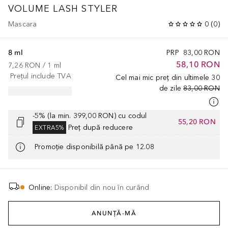
VOLUME LASH STYLER
Mascara
0
(
0
)
8 ml
PRP
83,00 RON
58,10 RON
7,26 RON
 / 
1
ml
Prețul include TVA
Cel mai mic preț din ultimele 30
de zile
83,00 RON
-5% (la min. 399,00 RON) cu codul
55,20 RON
Preț după reducere
EXTRA5%
Promoție disponibilă până pe 12.08
Online
:
Disponibil din nou în curând
ANUNȚĂ-MĂ