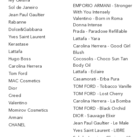
My Geisha
EMPORIO ARMANI - Stronger
Sol de Janeiro
With You Intensely
Jean Paul Gaultier
Valentino - Born in Roma
Rabanne
Donna Intense
Dolce&Gabbana
Prada - Paradoxe Refillable
Yves Saint Laurent
Lattafa - Yara
Kerastase
Carolina Herrera - Good Girl
Lattafa
Blush
Hugo Boss
Cocosolis - Choco Sun Tan
Body Oil
Carolina Herrera
Lattafa - Eclaire
Tom Ford
Casamorati - Erba Pura
MAC Cosmetics
TOM FORD - Tobacco Vanille
Dior
TOM FORD - Lost Cherry
Creed
Carolina Herrera - La Bomba
Valentino
TOM FORD - Black Orchid
Momirov Cosmetics
DIOR - Sauvage Elixir
Armani
Jean Paul Gaultier - Le Male
CHANEL
Yves Saint Laurent - LIBRE