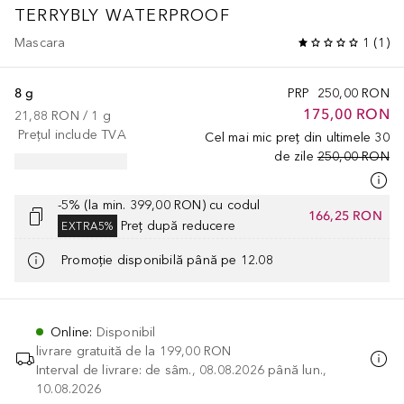
TERRYBLY WATERPROOF
Mascara
1
(
1
)
8 g
PRP
250,00 RON
175,00 RON
21,88 RON
 / 
1
g
Prețul include TVA
Cel mai mic preț din ultimele 30
de zile
250,00 RON
-5% (la min. 399,00 RON) cu codul
166,25 RON
Preț după reducere
EXTRA5%
Promoție disponibilă până pe 12.08
Online
:
Disponibil
livrare gratuită de la
199,00 RON
Interval de livrare: de sâm., 08.08.2026 până lun.,
10.08.2026