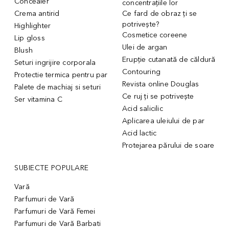
Concealer
concentrațiile lor
Crema antirid
Ce fard de obraz ți se
potrivește?
Highlighter
Cosmetice coreene
Lip gloss
Ulei de argan
Blush
Erupție cutanată de căldură
Seturi ingrijire corporala
Contouring
Protectie termica pentru par
Revista online Douglas
Palete de machiaj si seturi
Ce ruj ți se potrivește
Ser vitamina C
Acid salicilic
Aplicarea uleiului de par
Acid lactic
Protejarea părului de soare
SUBIECTE POPULARE
Vară
Parfumuri de Vară
Parfumuri de Vară Femei
Parfumuri de Vară Barbati