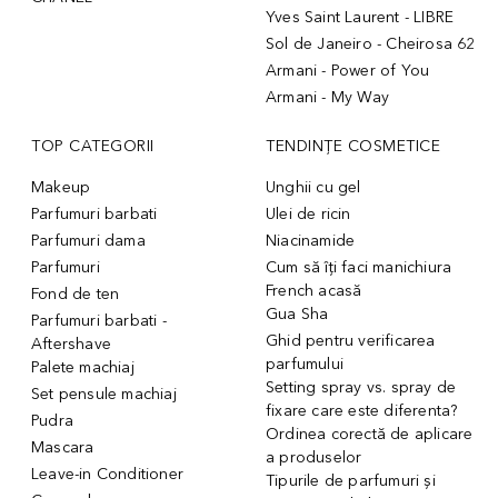
Yves Saint Laurent - LIBRE
Sol de Janeiro - Cheirosa 62
Armani - Power of You
Armani - My Way
TOP CATEGORII
TENDINȚE COSMETICE
Makeup
Unghii cu gel
Parfumuri barbati
Ulei de ricin
Parfumuri dama
Niacinamide
Parfumuri
Cum să îți faci manichiura
French acasă
Fond de ten
Gua Sha
Parfumuri barbati -
Ghid pentru verificarea
Aftershave
parfumului
Palete machiaj
Setting spray vs. spray de
Set pensule machiaj
fixare care este diferenta?
Pudra
Ordinea corectă de aplicare
Mascara
a produselor
Leave-in Conditioner
Tipurile de parfumuri și