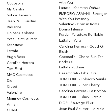
with You
Cocosolis
Lattafa - Khamrah Qahwa
My Geisha
EMPORIO ARMANI - Stronger
Sol de Janeiro
With You Intensely
Jean Paul Gaultier
Valentino - Born in Roma
Rabanne
Donna Intense
Dolce&Gabbana
Prada - Paradoxe Refillable
Yves Saint Laurent
Lattafa - Yara
Kerastase
Carolina Herrera - Good Girl
Lattafa
Blush
Hugo Boss
Cocosolis - Choco Sun Tan
Body Oil
Carolina Herrera
Lattafa - Eclaire
Tom Ford
Casamorati - Erba Pura
MAC Cosmetics
TOM FORD - Tobacco Vanille
Dior
TOM FORD - Lost Cherry
Creed
Carolina Herrera - La Bomba
Valentino
TOM FORD - Black Orchid
Momirov Cosmetics
DIOR - Sauvage Elixir
Armani
Jean Paul Gaultier - Le Male
CHANEL