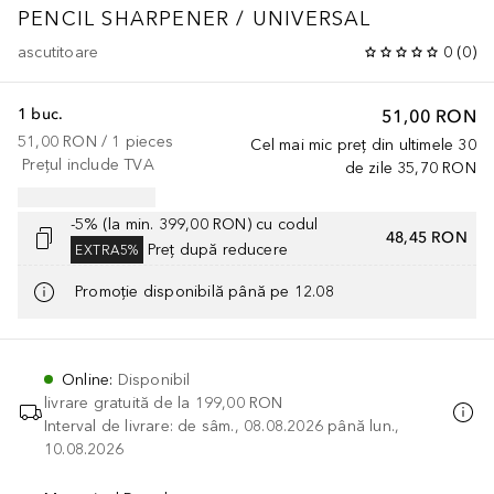
PENCIL SHARPENER / UNIVERSAL
ascutitoare
0
(
0
)
1 buc.
51,00 RON
51,00 RON
 / 
1
pieces
Cel mai mic preț din ultimele 30
Prețul include TVA
de zile
35,70 RON
-5% (la min. 399,00 RON) cu codul
48,45 RON
Preț după reducere
EXTRA5%
Promoție disponibilă până pe 12.08
Online
:
Disponibil
livrare gratuită de la
199,00 RON
Interval de livrare: de sâm., 08.08.2026 până lun.,
10.08.2026