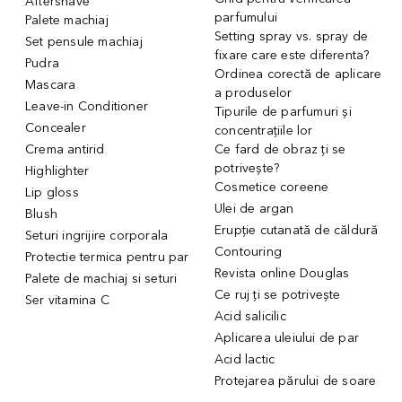
Aftershave
parfumului
Palete machiaj
Setting spray vs. spray de
Set pensule machiaj
fixare care este diferenta?
Pudra
Ordinea corectă de aplicare
Mascara
a produselor
Leave-in Conditioner
Tipurile de parfumuri și
Concealer
concentrațiile lor
Crema antirid
Ce fard de obraz ți se
potrivește?
Highlighter
Cosmetice coreene
Lip gloss
Ulei de argan
Blush
Erupție cutanată de căldură
Seturi ingrijire corporala
Contouring
Protectie termica pentru par
Revista online Douglas
Palete de machiaj si seturi
Ce ruj ți se potrivește
Ser vitamina C
Acid salicilic
Aplicarea uleiului de par
Acid lactic
Protejarea părului de soare