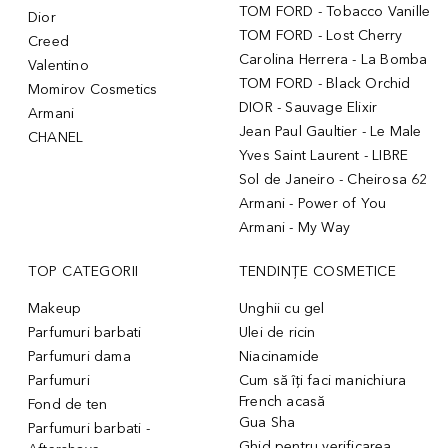
TOM FORD - Tobacco Vanille
Dior
TOM FORD - Lost Cherry
Creed
Carolina Herrera - La Bomba
Valentino
TOM FORD - Black Orchid
Momirov Cosmetics
DIOR - Sauvage Elixir
Armani
Jean Paul Gaultier - Le Male
CHANEL
Yves Saint Laurent - LIBRE
Sol de Janeiro - Cheirosa 62
Armani - Power of You
Armani - My Way
TOP CATEGORII
TENDINȚE COSMETICE
Makeup
Unghii cu gel
Parfumuri barbati
Ulei de ricin
Parfumuri dama
Niacinamide
Parfumuri
Cum să îți faci manichiura
French acasă
Fond de ten
Gua Sha
Parfumuri barbati -
Ghid pentru verificarea