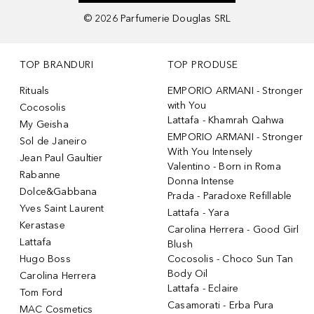
©
2026
Parfumerie Douglas SRL
TOP BRANDURI
TOP PRODUSE
Rituals
EMPORIO ARMANI - Stronger
with You
Cocosolis
Lattafa - Khamrah Qahwa
My Geisha
EMPORIO ARMANI - Stronger
Sol de Janeiro
With You Intensely
Jean Paul Gaultier
Valentino - Born in Roma
Rabanne
Donna Intense
Dolce&Gabbana
Prada - Paradoxe Refillable
Yves Saint Laurent
Lattafa - Yara
Kerastase
Carolina Herrera - Good Girl
Lattafa
Blush
Hugo Boss
Cocosolis - Choco Sun Tan
Body Oil
Carolina Herrera
Lattafa - Eclaire
Tom Ford
Casamorati - Erba Pura
MAC Cosmetics