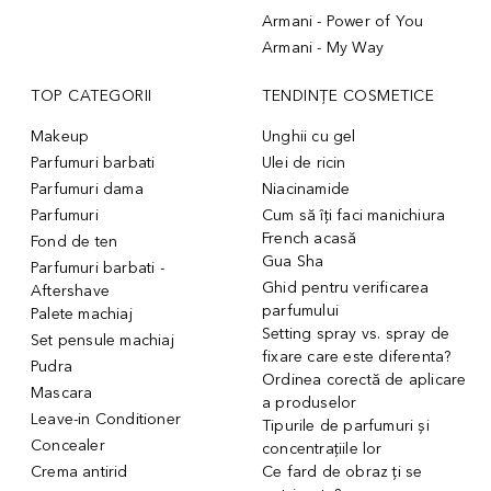
Armani - Power of You
Armani - My Way
TOP CATEGORII
TENDINȚE COSMETICE
Makeup
Unghii cu gel
Parfumuri barbati
Ulei de ricin
Parfumuri dama
Niacinamide
Parfumuri
Cum să îți faci manichiura
French acasă
Fond de ten
Gua Sha
Parfumuri barbati -
Ghid pentru verificarea
Aftershave
parfumului
Palete machiaj
Setting spray vs. spray de
Set pensule machiaj
fixare care este diferenta?
Pudra
Ordinea corectă de aplicare
Mascara
a produselor
Leave-in Conditioner
Tipurile de parfumuri și
Concealer
concentrațiile lor
Crema antirid
Ce fard de obraz ți se