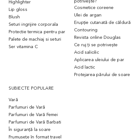
potrivește?
Highlighter
Cosmetice coreene
Lip gloss
Ulei de argan
Blush
Erupție cutanată de căldură
Seturi ingrijire corporala
Contouring
Protectie termica pentru par
Revista online Douglas
Palete de machiaj si seturi
Ce ruj ți se potrivește
Ser vitamina C
Acid salicilic
Aplicarea uleiului de par
Acid lactic
Protejarea părului de soare
SUBIECTE POPULARE
Vară
Parfumuri de Vară
Parfumuri de Vară Femei
Parfumuri de Vară Barbati
În siguranță la soare
Frumusețe în format travel