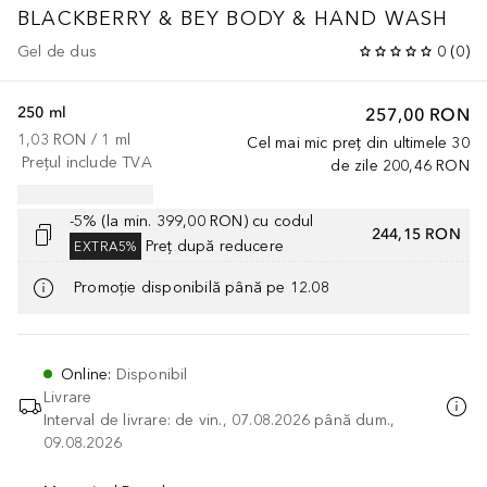
BLACKBERRY & BEY BODY & HAND WASH
Gel de dus
0
(
0
)
250 ml
257,00 RON
1,03 RON
 / 
1
ml
Cel mai mic preț din ultimele 30
Prețul include TVA
de zile
200,46 RON
-5% (la min. 399,00 RON) cu codul
244,15 RON
Preț după reducere
EXTRA5%
Promoție disponibilă până pe 12.08
Online
:
Disponibil
Livrare
Interval de livrare: de vin., 07.08.2026 până dum.,
09.08.2026