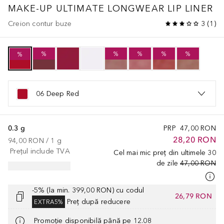
MAKE-UP
ULTIMATE LONGWEAR LIP LINER
Creion contur buze
3
(
1
)
%
%
%
%
%
%
06 Deep Red
0.3 g
PRP
47,00 RON
28,20 RON
94,00 RON
 / 
1
g
Prețul include TVA
Cel mai mic preț din ultimele 30
de zile
47,00 RON
-5% (la min. 399,00 RON) cu codul
26,79 RON
Preț după reducere
EXTRA5%
Promoție disponibilă până pe 12.08