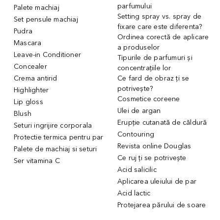
parfumului
Palete machiaj
Setting spray vs. spray de
Set pensule machiaj
fixare care este diferenta?
Pudra
Ordinea corectă de aplicare
Mascara
a produselor
Leave-in Conditioner
Tipurile de parfumuri și
Concealer
concentrațiile lor
Crema antirid
Ce fard de obraz ți se
potrivește?
Highlighter
Cosmetice coreene
Lip gloss
Ulei de argan
Blush
Erupție cutanată de căldură
Seturi ingrijire corporala
Contouring
Protectie termica pentru par
Revista online Douglas
Palete de machiaj si seturi
Ce ruj ți se potrivește
Ser vitamina C
Acid salicilic
Aplicarea uleiului de par
Acid lactic
Protejarea părului de soare