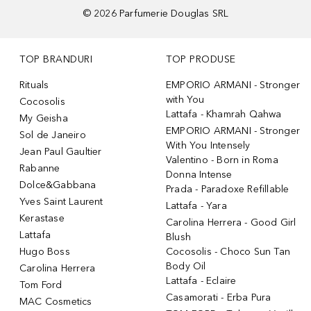
©
2026
Parfumerie Douglas SRL
TOP BRANDURI
TOP PRODUSE
Rituals
EMPORIO ARMANI - Stronger
with You
Cocosolis
Lattafa - Khamrah Qahwa
My Geisha
EMPORIO ARMANI - Stronger
Sol de Janeiro
With You Intensely
Jean Paul Gaultier
Valentino - Born in Roma
Rabanne
Donna Intense
Dolce&Gabbana
Prada - Paradoxe Refillable
Yves Saint Laurent
Lattafa - Yara
Kerastase
Carolina Herrera - Good Girl
Lattafa
Blush
Hugo Boss
Cocosolis - Choco Sun Tan
Body Oil
Carolina Herrera
Lattafa - Eclaire
Tom Ford
Casamorati - Erba Pura
MAC Cosmetics