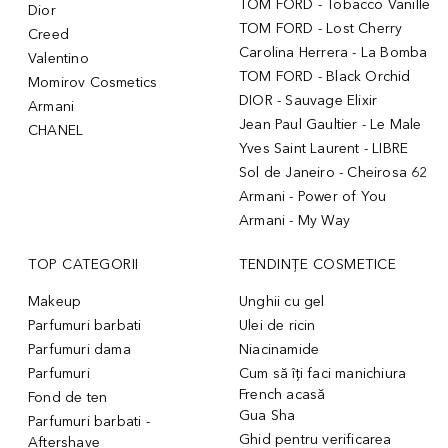
TOM FORD - Tobacco Vanille
Dior
TOM FORD - Lost Cherry
Creed
Carolina Herrera - La Bomba
Valentino
TOM FORD - Black Orchid
Momirov Cosmetics
DIOR - Sauvage Elixir
Armani
Jean Paul Gaultier - Le Male
CHANEL
Yves Saint Laurent - LIBRE
Sol de Janeiro - Cheirosa 62
Armani - Power of You
Armani - My Way
TOP CATEGORII
TENDINȚE COSMETICE
Makeup
Unghii cu gel
Parfumuri barbati
Ulei de ricin
Parfumuri dama
Niacinamide
Parfumuri
Cum să îți faci manichiura
French acasă
Fond de ten
Gua Sha
Parfumuri barbati -
Ghid pentru verificarea
Aftershave