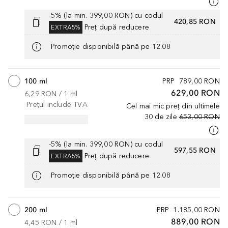
-5% (la min. 399,00 RON) cu codul
420,85 RON
Preț după reducere
EXTRA5%
Promoție disponibilă până pe 12.08
100 ml
PRP
789,00 RON
629,00 RON
6,29 RON
 / 
1
ml
Prețul include TVA
Cel mai mic preț din ultimele
30 de zile
653,00 RON
-5% (la min. 399,00 RON) cu codul
597,55 RON
Preț după reducere
EXTRA5%
Promoție disponibilă până pe 12.08
200 ml
PRP
1.185,00 RON
889,00 RON
4,45 RON
 / 
1
ml