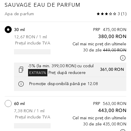
SAUVAGE
EAU DE PARFUM
Apa de parfum
3
(
1
)
30 ml
PRP
475,00 RON
380,00 RON
12,67 RON
 / 
1
ml
Prețul include TVA
Cel mai mic preț din ultimele
30 de zile
449,00 RON
-5% (la min. 399,00 RON) cu codul
361,00 RON
Preț după reducere
EXTRA5%
Promoție disponibilă până pe 12.08
60 ml
PRP
563,00 RON
443,00 RON
7,38 RON
 / 
1
ml
Prețul include TVA
Cel mai mic preț din ultimele
30 de zile
435,00 RON