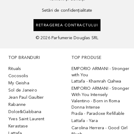
Setări de confidențialitate
RETRAGEREA CONTRACTULUI
©
2026
Parfumerie Douglas SRL
TOP BRANDURI
TOP PRODUSE
Rituals
EMPORIO ARMANI - Stronger
with You
Cocosolis
Lattafa - Khamrah Qahwa
My Geisha
EMPORIO ARMANI - Stronger
Sol de Janeiro
With You Intensely
Jean Paul Gaultier
Valentino - Born in Roma
Rabanne
Donna Intense
Dolce&Gabbana
Prada - Paradoxe Refillable
Yves Saint Laurent
Lattafa - Yara
Kerastase
Carolina Herrera - Good Girl
Lattafa