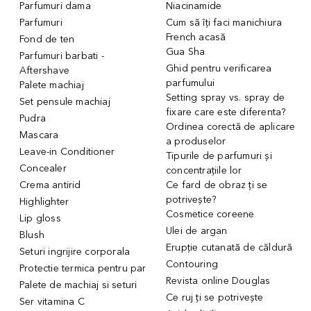
Parfumuri dama
Niacinamide
Parfumuri
Cum să îți faci manichiura
French acasă
Fond de ten
Gua Sha
Parfumuri barbati -
Ghid pentru verificarea
Aftershave
parfumului
Palete machiaj
Setting spray vs. spray de
Set pensule machiaj
fixare care este diferenta?
Pudra
Ordinea corectă de aplicare
Mascara
a produselor
Leave-in Conditioner
Tipurile de parfumuri și
Concealer
concentrațiile lor
Crema antirid
Ce fard de obraz ți se
potrivește?
Highlighter
Cosmetice coreene
Lip gloss
Ulei de argan
Blush
Erupție cutanată de căldură
Seturi ingrijire corporala
Contouring
Protectie termica pentru par
Revista online Douglas
Palete de machiaj si seturi
Ce ruj ți se potrivește
Ser vitamina C