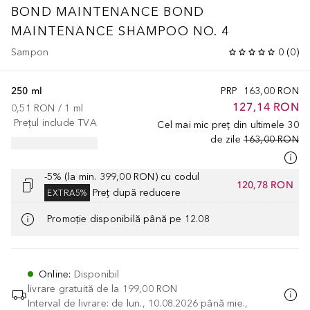
BOND MAINTENANCE
BOND
MAINTENANCE SHAMPOO NO. 4
Sampon
0
(
0
)
250 ml
PRP
163,00 RON
127,14 RON
0,51 RON
 / 
1
ml
Prețul include TVA
Cel mai mic preț din ultimele 30
de zile
163,00 RON
-5% (la min. 399,00 RON) cu codul
120,78 RON
Preț după reducere
EXTRA5%
Promoție disponibilă până pe 12.08
Online
:
Disponibil
livrare gratuită de la
199,00 RON
Interval de livrare: de lun., 10.08.2026 până mie.,