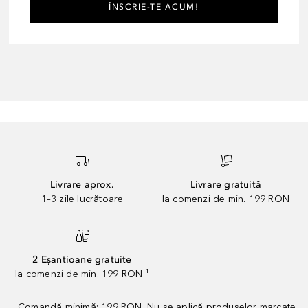
ÎNSCRIE-TE ACUM!
Livrare aprox.
Livrare gratuită
1–3 zile lucrătoare
la comenzi de min. 199 RON
2 Eșantioane gratuite
la comenzi de min. 199 RON ¹
Comandă minimă: 199 RON. Nu se aplică produselor marcate