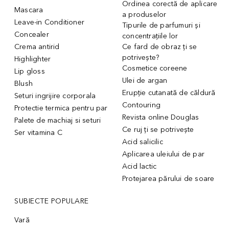
Ordinea corectă de aplicare
Mascara
a produselor
Leave-in Conditioner
Tipurile de parfumuri și
Concealer
concentrațiile lor
Crema antirid
Ce fard de obraz ți se
potrivește?
Highlighter
Cosmetice coreene
Lip gloss
Ulei de argan
Blush
Erupție cutanată de căldură
Seturi ingrijire corporala
Contouring
Protectie termica pentru par
Revista online Douglas
Palete de machiaj si seturi
Ce ruj ți se potrivește
Ser vitamina C
Acid salicilic
Aplicarea uleiului de par
Acid lactic
Protejarea părului de soare
SUBIECTE POPULARE
Vară