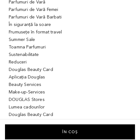
Parfumuri de Vară
Parfumuri de Vară Femei
Parfumuri de Vară Barbati
În siguranță la soare
Frumusețe în format travel
Summer Sale
Toamna Parfumuri
Sustenabilitate
Reduceri
Douglas Beauty Card
Aplicația Douglas
Beauty Services
Make-up-Services
DOUGLAS Stores
Lumea cadourilor
Douglas Beauty Card
Voucher Digital
Idei de cadouri pentru ea
ÎN COȘ
Idei de cadouri pentru el