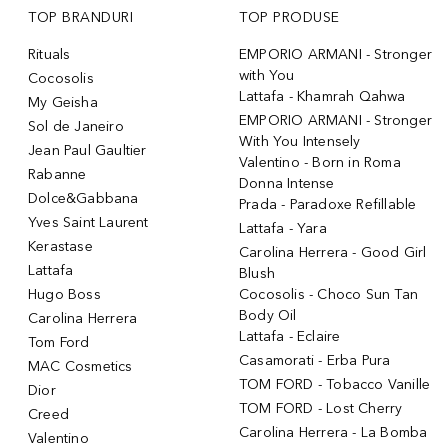
TOP BRANDURI
TOP PRODUSE
Rituals
EMPORIO ARMANI - Stronger
with You
Cocosolis
Lattafa - Khamrah Qahwa
My Geisha
EMPORIO ARMANI - Stronger
Sol de Janeiro
With You Intensely
Jean Paul Gaultier
Valentino - Born in Roma
Rabanne
Donna Intense
Dolce&Gabbana
Prada - Paradoxe Refillable
Yves Saint Laurent
Lattafa - Yara
Kerastase
Carolina Herrera - Good Girl
Lattafa
Blush
Hugo Boss
Cocosolis - Choco Sun Tan
Body Oil
Carolina Herrera
Lattafa - Eclaire
Tom Ford
Casamorati - Erba Pura
MAC Cosmetics
TOM FORD - Tobacco Vanille
Dior
TOM FORD - Lost Cherry
Creed
Carolina Herrera - La Bomba
Valentino