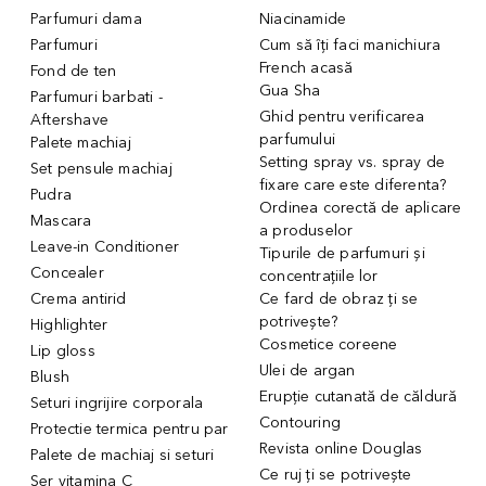
Parfumuri dama
Niacinamide
Parfumuri
Cum să îți faci manichiura
French acasă
Fond de ten
Gua Sha
Parfumuri barbati -
Ghid pentru verificarea
Aftershave
parfumului
Palete machiaj
Setting spray vs. spray de
Set pensule machiaj
fixare care este diferenta?
Pudra
Ordinea corectă de aplicare
Mascara
a produselor
Leave-in Conditioner
Tipurile de parfumuri și
Concealer
concentrațiile lor
Crema antirid
Ce fard de obraz ți se
potrivește?
Highlighter
Cosmetice coreene
Lip gloss
Ulei de argan
Blush
Erupție cutanată de căldură
Seturi ingrijire corporala
Contouring
Protectie termica pentru par
Revista online Douglas
Palete de machiaj si seturi
Ce ruj ți se potrivește
Ser vitamina C