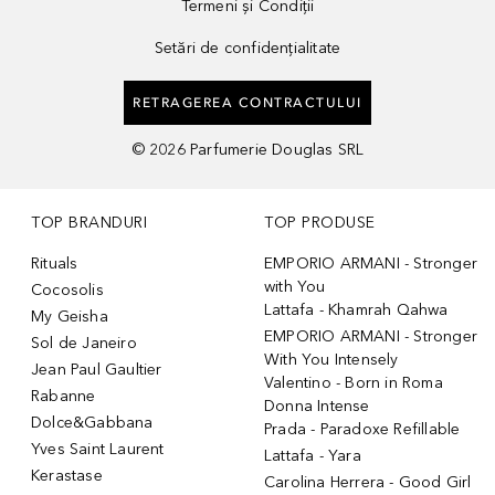
Termeni și Condiții
Setări de confidențialitate
RETRAGEREA CONTRACTULUI
©
2026
Parfumerie Douglas SRL
TOP BRANDURI
TOP PRODUSE
Rituals
EMPORIO ARMANI - Stronger
with You
Cocosolis
Lattafa - Khamrah Qahwa
My Geisha
EMPORIO ARMANI - Stronger
Sol de Janeiro
With You Intensely
Jean Paul Gaultier
Valentino - Born in Roma
Rabanne
Donna Intense
Dolce&Gabbana
Prada - Paradoxe Refillable
Yves Saint Laurent
Lattafa - Yara
Kerastase
Carolina Herrera - Good Girl