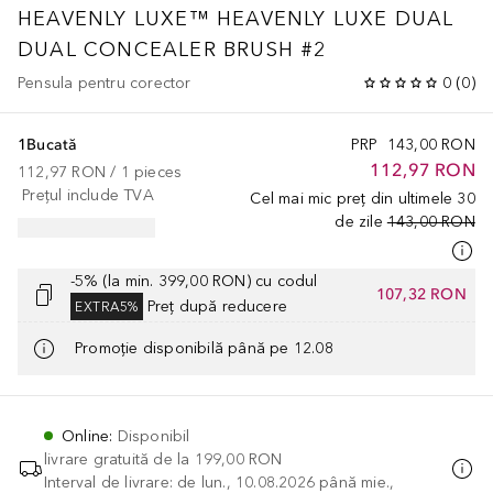
HEAVENLY LUXE™
HEAVENLY LUXE DUAL
DUAL CONCEALER BRUSH #2
Pensula pentru corector
0
(
0
)
1Bucată
PRP
143,00 RON
112,97 RON
112,97 RON
 / 
1
pieces
Prețul include TVA
Cel mai mic preț din ultimele 30
de zile
143,00 RON
-5% (la min. 399,00 RON) cu codul
107,32 RON
Preț după reducere
EXTRA5%
Promoție disponibilă până pe 12.08
Online
:
Disponibil
livrare gratuită de la
199,00 RON
Interval de livrare: de lun., 10.08.2026 până mie.,