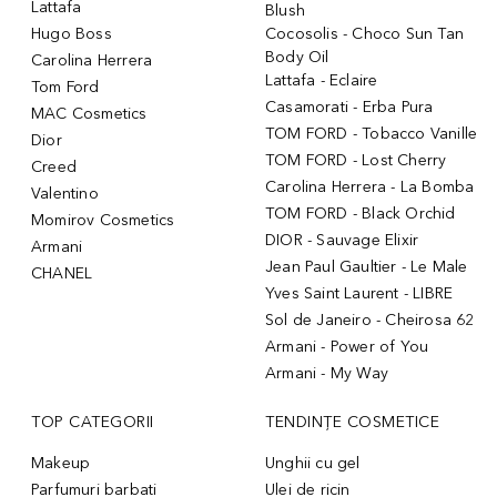
Lattafa
Blush
Hugo Boss
Cocosolis - Choco Sun Tan
Body Oil
Carolina Herrera
Lattafa - Eclaire
Tom Ford
Casamorati - Erba Pura
MAC Cosmetics
TOM FORD - Tobacco Vanille
Dior
TOM FORD - Lost Cherry
Creed
Carolina Herrera - La Bomba
Valentino
TOM FORD - Black Orchid
Momirov Cosmetics
DIOR - Sauvage Elixir
Armani
Jean Paul Gaultier - Le Male
CHANEL
Yves Saint Laurent - LIBRE
Sol de Janeiro - Cheirosa 62
Armani - Power of You
Armani - My Way
TOP CATEGORII
TENDINȚE COSMETICE
Makeup
Unghii cu gel
Parfumuri barbati
Ulei de ricin